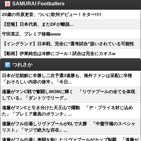
SAMURAI Footballers
20歳の市原吏音、ついに欧州デビュー！キター!!!!
【悲報】日本代表、またDFが離脱…
守田英正、プレミア移籍www
【イングランド】日本戦、完全に“選考試合”扱いされている可能性
【動画】伊東純也は冷静にゴール！試合は完全にカオスw
つれさか
日本が北朝鮮に辛勝し二次予選3連勝も、海外ファンは采配に辛辣
「おそろしい内容の後半」「今日...
遠藤がマンC戦で奮闘しMOMに輝く 「リヴァプールの全てを体現
している」「ダントツでリーグ...
遠藤がマンCと引き分けた天王山で躍動 「デ・ブライネ封じ込め
た」「プレミア最高のボランチ」...
遠藤がフル出場しリヴァプールがELで大勝 「中盤守備のスペシャ
リスト」「マジで絶大な存在」...
遠藤がフル出場し激闘を制したリヴァプールがカップ制覇 「遠藤が