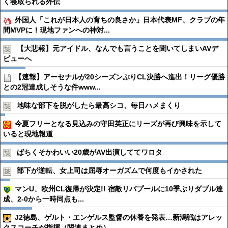
く寝取られる外伝
外国人「これが日本人の育ちの良さか」日本代表MF、クラブの年
間MVPに！現地ファンへの神対...
【大悲報】元アイドル、なんでも言うことを聞いてしまいAVデ
ビューへ
【速報】アーセナルが20シーズンぶりCL決勝へ進出！リーグ優勝
との2冠達成しそうな件www...
地味な部下を脱がしたら最高シコ、毎日ハメまくり
今夏フリーとなる見込みの守田英正にリーズが再び興味を示して
いると現地報道
ばちくそかわいい20歳がAV出演しててワロタ
部下が逆転、女上司は屈辱オーガズムで何度もイかされた
マンU、欧州CL復帰が決定!! 宿敵リバプールに10季ぶりダブル達
成、2-0から一時同点も...
J2徳島、ゲルト・エンゲルス監督の休養を発表…新潟戦はアレッ
クスコーチが指揮（関連まとめ）