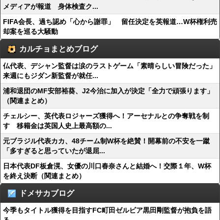
メディアが報道 身体検査ク...
FIFA会長、過ち認め「心から謝罪」 留任決定を英報道…W杯権利売
却案を巡る大騒動
カルチョまとめブログ
仏代表、デシャン監督は涙のラストゲーム「素晴らしい冒険だった」
来週にもジダン新監督が就任...
浦和退団のMF安部裕葵、J2今治に加入が決定「全力で頑張ります」
（関連まとめ）
チェルシー、英代表ロジャーズ獲得へ！アーセナルとの争奪戦を制
す 移籍金は英国人史上最高額の...
元ブラジル代表カカ、48チーム制W杯を絶賛！開幕前の不安を一蹴
「多すぎると思っていたが退屈...
日本代表DF板倉滉、女優の川口春奈さんと結婚へ！交際１年、W杯
を終え決断（関連まとめ）
ドメサカブログ
今季もタイトル獲得を目指すFC町田ゼルビア黒田剛監督が抱負を語