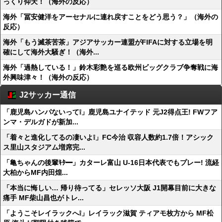
っくり仰天！（海外の反応）
海外「冨安健洋をアーセナルに連れ戻すことをどう思う？」（海外の
反応）
海外「もう滅茶苦茶」アジアサッカー連盟がFIFAに対する立場を明
確にして海外大騒ぎ！（海外...
海外「過熱している！」鈴木彩艶を巡る欧州ビッグクラブ争奪戦に海
外興味津々！（海外の反応）
J2サッカー通信
「鹿児島ハンパないって❕」鹿児島ユナイテッド 元J2得点王! FWフア
ンマ・デルガドが新加...
「着々と進化してるの凄いよ❕」FC今治 収容人数約1.7倍！アシック
ス里山スタジアム増席完...
「亀ちゃんの後輩ｷﾀ━」カターレ富山 U-16日本代表でもプレー! 流経
大柏からMF内田煌...
「本当に悔しい… 帰り待ってる」セレッソ大阪 J1開幕目前に大きな
痛手 MF柴山昌也がトレ...
「ようこそレイラックへ❕」レイラック滋賀 ティアモ枚方から MF松