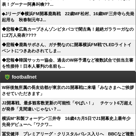
表！グーナー阿鼻叫喚??...
◆Jリーグ◆横浜FM開幕鹿島戦 22歳MF松村、16歳MF三井寺ら先発
起用も 秋春制元年J...
◆悲報◆広島カープさんゾンビタバコで閑古鳥！超絶ガララーガなの
に2万人発表????
◆悲報◆鹿島サポさん、ガチ勢なのに開幕横浜FM戦でLEDライトイ
ベントにつきあわされてしま...
◆悲報◆韓国サッカー協会、過去のW杯予選など複数試合で担当主審
を性接待！日本人審判の名前も...
footballnet
W杯後無所属の長友佑都が東京のJ1開幕戦に来場「みなさまへご挨拶
させていただきます」
J2開幕戦、最多観客数更新の可能性「やばい！」 チケット6万超え
が発券「見間違いじゃない？...
横浜M“和製フォーデン”三井寺 16歳4カ月5日でJ1開幕史上最年少
先発デビューへ「ワクワ...
冨安健洋 プレミアリーグ・クリスタルパレス入りへ BBCなど複数