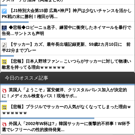
【J1特別大会第15節 広島×神戸】神戸は少ないチャンスを活かし
PK戦の末に勝利！権田が再...
◆悲報◆ロビーニョ息子、練習中に衝突したネイマールを暴行で
告発…サントスも声明
【サッカー】カズ、最年長出場記録更新、59歳2カ月10日に 前
半22分までプレー
【悲報】日本人野球ファン←こいつらがサッカーに対して物凄い
敵意を持ってる理由ｗｗｗｗｗｗ
今日のオススメ記事
英国人「ようこそ」冨安健洋、クリスタルパレス加入が決定的
に！メディカル検査をパス！現地サポ...
【悲報】ブラジルでサッカーの人気がなくなってしまった理由ｗ
ｗｗｗｗｗｗ
外国人「2002年W杯は?」韓国サッカーに衝撃的不祥事！W杯予
選でレフリーへの性的接待発覚...