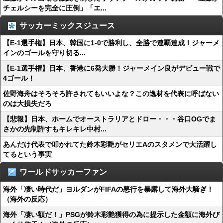
チェルシーを完全に圧倒」「エ...
サッカーミックスジュース
【E-1選手権】日本、韓国に1-0で勝利し、全勝で連覇達成！ジャーメ
インのゴールを守り切る...
【E-1選手権】日本、香港に6発大勝！ジャーメイン良がデビュー戦で
4ゴール！
佐野海舟はそろそろ許されてもいいよな？この逸材を代表に呼ばない
のは大損失だろ
【悲報】日本、ホームでオーストラリアとドロー・・・谷口OGでま
さかの先制許すもキレキレ中村...
あんだけ代表で叩かれてた鈴木彩艶がセリエAのスタメンで大活躍し
てるという事実
ワールドサッカーファン
海外「凄い時代だ」ヨルダンがFIFAの悪行を暴露して海外大騒ぎ！
（海外の反応）
海外「凄い額だ！」PSGが鈴木彩艶獲得の為に提示した金額に海外び