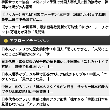
韓国サッカー協会、Ｗ杯アジア予選で外国人審判員に性的接待か…韓
国放送局が独占報道
【サッカー】横浜M“和製フォーデン”三井寺 16歳4カ月5日でJ1開
幕史上最年少先発デビュ...
【サッカー】J2開幕戦、最多観客数更新の可能性「やばい！」 チケ
ット6万超えが発券「見間違...
アブロードチャンネル
日本人がアメリカで歴史的快挙！中国人「恐ろしすぎる」「人間にこ
んなことが可能なのか？」「サ...
日本代表・森保監督の試合後の振る舞いに中国感心「親しみやすくて
有能」「謙虚で礼儀正しい」【...
日本人選手がブラジル戦で圧巻の3人ぶち抜きドリブル！中国人「バ
ケモンだ」「風のような男」【...
中国人「恐ろしい」「日本のスタイルが大好き」サッカー日本代表の
ブラジル戦初勝利に中国驚嘆【...
日本代表のブラジル撃破に東南アジア衝撃「強すぎる「韓国は日本を
見習わないと」「アジアは彼ら...