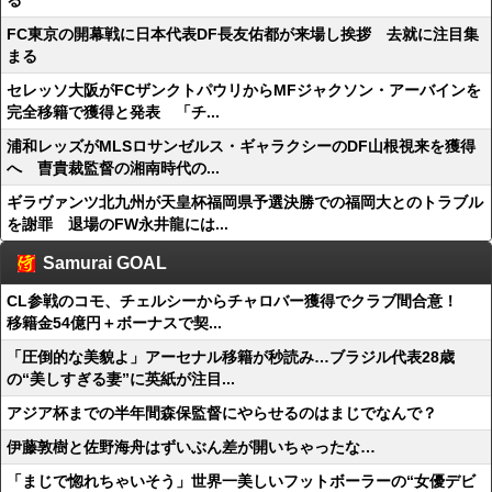
る
FC東京の開幕戦に日本代表DF長友佑都が来場し挨拶 去就に注目集
まる
セレッソ大阪がFCザンクトパウリからMFジャクソン・アーバインを
完全移籍で獲得と発表 「チ...
浦和レッズがMLSロサンゼルス・ギャラクシーのDF山根視来を獲得
へ 曺貴裁監督の湘南時代の...
ギラヴァンツ北九州が天皇杯福岡県予選決勝での福岡大とのトラブル
を謝罪 退場のFW永井龍には...
Samurai GOAL
CL参戦のコモ、チェルシーからチャロバー獲得でクラブ間合意！
移籍金54億円＋ボーナスで契...
「圧倒的な美貌よ」アーセナル移籍が秒読み…ブラジル代表28歳
の“美しすぎる妻”に英紙が注目...
アジア杯までの半年間森保監督にやらせるのはまじでなんで？
伊藤敦樹と佐野海舟はずいぶん差が開いちゃったな…
「まじで惚れちゃいそう」世界一美しいフットボーラーの“女優デビ