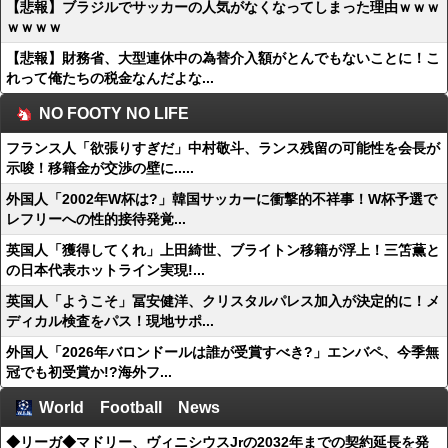
【悲報】ブラジルでサッカーの人気がなくなってしまった理由ｗｗｗ
ｗｗｗｗ
【悲報】財務省、大型連休中の為替介入額がとんでもないことに！こ
れって俺たちの税金なんだよな...
NO FOOTY NO LIFE
フランス人「欲張りすぎだ」中村敬斗、ランス残留の可能性を会長が
示唆！移籍金が交渉の壁に.....
外国人「2002年W杯は?」韓国サッカーに衝撃的不祥事！W杯予選で
レフリーへの性的接待発覚...
英国人「獲得してくれ」上田綺世、ブライトン移籍が浮上！三笘薫と
の日本代表ホットライン実現!...
英国人「ようこそ」冨安健洋、クリスタルパレス加入が決定的に！メ
ディカル検査をパス！現地サポ...
外国人「2026年バロンドールは誰が受賞すべき?」エンバペ、今季無
冠でも初受賞か!?海外フ...
World Football News
◆リーガ◆マドリー、ヴィニシウスJrの2032年までの契約延長を発