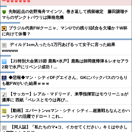
ーｗｗｗｗｗｗ
先制起点の佐野海舟マインツ、巻き返して残留確定 藤田譲瑠チ
マらのザンクトパウリは降格危機
ブラジル代表FWクーニャ、マンUでの残り3試合を欠場か？W杯
に向けて休養？
ディルド1cm入ったら1万円あげるって女子に言った結果
wwwww
【J1特別大会第15節 鹿島×水戸】鹿島は師岡復帰弾＆レオセアラ
2発で水戸にリベンジ成功！...
◆悲報◆マン・シティDFグエイさん、GKにバックパスのつもり
も敵FWがいた結果ｗｗｗ
【サッカー】レアル・マドリード、来季指揮官はモウリーニョが
濃厚に 西紙「ペレスとモウは再び...
【動画】エバートンvsマン・シティ シティ…超激戦もなんとかハ
ーランドの活躍でドロー！これ...
【同人誌】「私たちのマ●︎コ、イカせてください」キミはやさし