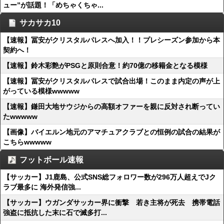
ュー”が話題！「めちゃくちゃ...
サカサカ10
【速報】冨安がクリスタルパレスへ加入！！プレシーズン参加から本
契約へ！
【速報】鈴木彩艶がPSGと原則合意！約70億の移籍金となる模様
【速報】冨安がクリスタルパレスで試合出場！このまま内定の声が上
がっている模様wwwww
【速報】鎌田大地サウジからの高額オファーを親に反対され断ってい
たwwwww
【画像】バイエルン地元のアマチュアクラブとの恒例の試合の結果が
こちらwwwww
フットボール速報
【サッカー】J1鹿島、公式SNS総フォロワー数が296万人超えでJク
ラブ最多に 海外発信強...
【サッカー】ウガンダサッカー界に衝撃 若き主将が死去 携帯電話
強盗に抵抗した末に石で滅多打...