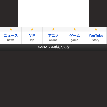
ニュース
VIP
アニメ
ゲーム
YouTube
news
vip
anime
game
story
©2012
ヌルポあんてな