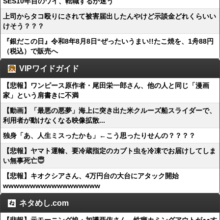
SES10年目のワイ、転職するか迷う
上司からタコ殴りにされて被害届出したんやけど示談金どれくらいい
けそう？？？
『銀だこの日』令和8年8月8日“ぜったいうまい!!たこ焼を、1舟88円
（税込）で販売へ
VIPワイドガイド
【悲報】ワンピース原作者・尾田栄一郎さん、他の人と同じ「漫画
家」という肩書きに不満
【動画】「最悪の悪夢」海上に突き出た米クルーズ船スライダーで、
利用者が動けなくなる映像拡散...
独身「あ、人生ミスったかも」←こう思ったりせんの？？？？
【悲報】ヤマト運輸、要冷蔵指定のカブト虫を冷凍でお届けしてしま
い無事死亡😇
【悲報】キオクシアさん、4万円台の大台にアタック開始
wwwwwwwwwwwwwwwwww
ネタめし.com