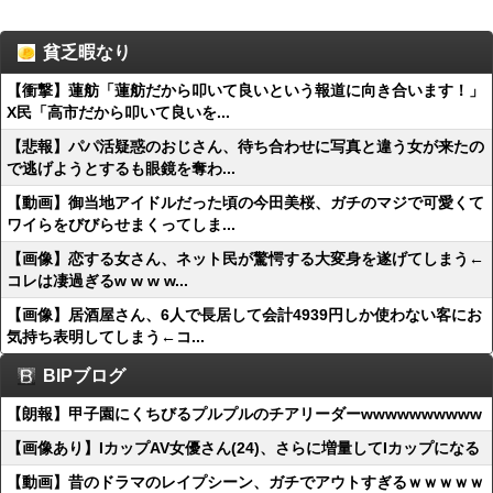
貧乏暇なり
【衝撃】蓮舫「蓮舫だから叩いて良いという報道に向き合います！」
X民「高市だから叩いて良いを...
【悲報】パパ活疑惑のおじさん、待ち合わせに写真と違う女が来たの
で逃げようとするも眼鏡を奪わ...
【動画】御当地アイドルだった頃の今田美桜、ガチのマジで可愛くて
ワイらをびびらせまくってしま...
【画像】恋する女さん、ネット民が驚愕する大変身を遂げてしまう←
コレは凄過ぎるw w w w...
【画像】居酒屋さん、6人で長居して会計4939円しか使わない客にお
気持ち表明してしまう←コ...
BIPブログ
【朗報】甲子園にくちびるプルプルのチアリーダーwwwwwwwwww
【画像あり】IカップAV女優さん(24)、さらに増量してIカップになる
【動画】昔のドラマのレイプシーン、ガチでアウトすぎるｗｗｗｗｗ