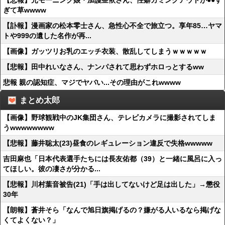
【悲報】元モーニング娘・加護亜依さん、性癖カミングアウトが●●す
ぎて草wwww
【訃報】漫画家の松本零士さん、急性心不全で旅立つ。享年85…ヤマ
トや999の遺した名作が再...
【画像】ガッツリお乳のエッチ衣装、散乱してしまうｗｗｗｗｗ
【悲報】田中れいなさん、ナンパされて思わずホロっとするww
悲報 親の認知症、マジでヤバい...その理由がこれwwww
まとめ太郎
【画像】野球観戦中のJK集団さん、テレビカメラに撮影されてしま
うwwwwwwww
【悲報】藤井聡太(23)昼食のレギュレーション違反で失格wwwww
吉田麻也「日本代表選手たちには長友佑都（39）と一緒に風呂に入っ
てほしい。彼の凄さが分かる...
【悲報】川村葉音被告(21)「手は出してないけど足は出した」→懲役
30年
【朗報】蒼井そら「なんで旭日旗掲げるの？嫌がる人いるなら掲げな
くてよくない？」