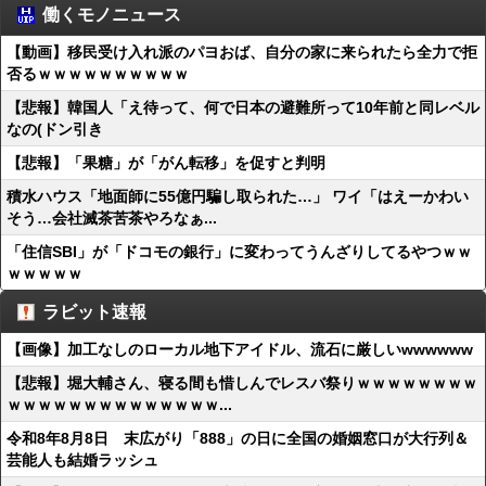
働くモノニュース
【動画】移民受け入れ派のパヨおば、自分の家に来られたら全力で拒
否るｗｗｗｗｗｗｗｗｗｗ
【悲報】韓国人「え待って、何で日本の避難所って10年前と同レベル
なの(ドン引き
【悲報】「果糖」が「がん転移」を促すと判明
積水ハウス「地面師に55億円騙し取られた…」 ワイ「はえーかわい
そう…会社滅茶苦茶やろなぁ...
「住信SBI」が「ドコモの銀行」に変わってうんざりしてるやつｗｗ
ｗｗｗｗｗ
ラビット速報
【画像】加工なしのローカル地下アイドル、流石に厳しいwwwwww
【悲報】堀大輔さん、寝る間も惜しんでレスバ祭りｗｗｗｗｗｗｗｗ
ｗｗｗｗｗｗｗｗｗｗｗｗｗｗ...
令和8年8月8日 末広がり「888」の日に全国の婚姻窓口が大行列＆
芸能人も結婚ラッシュ