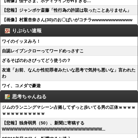
【画像】佳子さま、ボディラインがHすぎる…
【悲報】ジャンポケ斎藤「性行為の許諾は取ったことありません」
【画像】村重杏奈さん(30)のお〇ぱいがコチラwwwwwwwwwwww
りぷらい速報
ワイのイッヌみろ！
自認レイブンクローってワードめっさすこ
ざるそばのわさびってどう使うの？
友達「お前、なんか性犯罪者みたいな思考で気持ち悪いな」言われた
わ
ワイ、コメダで豪遊
思考ちゃんねる
ジムのランニングマシーン占拠してずっと歩いてる男の正体ｗｗｗｗ
ｗｗｗｗｗｗｗｗｗｗ
【悲報】独身弱男（50）、新聞に寄稿する
WWWWWWWWWWWWWWWWWWWWWWWWW...