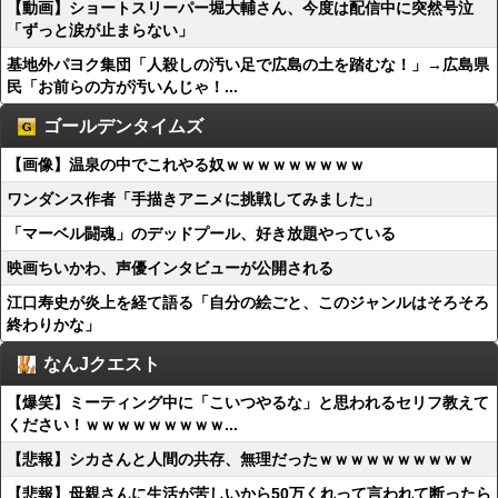
【動画】ショートスリーパー堀大輔さん、今度は配信中に突然号泣
「ずっと涙が止まらない」
基地外パヨク集団「人殺しの汚い足で広島の土を踏むな！」→広島県
民「お前らの方が汚いんじゃ！...
ゴールデンタイムズ
【画像】温泉の中でこれやる奴ｗｗｗｗｗｗｗｗｗ
ワンダンス作者「手描きアニメに挑戦してみました」
「マーベル闘魂」のデッドプール、好き放題やっている
映画ちいかわ、声優インタビューが公開される
江口寿史が炎上を経て語る「自分の絵ごと、このジャンルはそろそろ
終わりかな」
なんJクエスト
【爆笑】ミーティング中に「こいつやるな」と思われるセリフ教えて
ください！ｗｗｗｗｗｗｗｗｗ...
【悲報】シカさんと人間の共存、無理だったｗｗｗｗｗｗｗｗｗｗ
【悲報】母親さんに生活が苦しいから50万くれって言われて断ったら