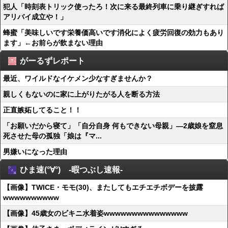
犯人「時刻表トリック使ったろ！次に来る最終列車に乗り継ぎすれば
アリバイ成立や！」
蜂蜜「美味しいです栄養価高いです消化によく疲労回復の効力もあり
ます」←お前らが飲まない理由
がーるずレポート
最近、ワイルドなイケメン少なすぎませんか？
親しくもないのに家に上がりたがる人を断る方法
正直嫉妬してること！！
「お願いだから寝て」「自分自身 何もできない母親」―2歳娘を窒息
死させた母の孤独「娘は『マ...
男嫌いになった理由
ひま速(°∀°) -暇つぶし速報-
【画像】TWICE・モモ(30)、またしてもエチエチボデーを披露
wwwwwwwwww
【画像】45歳女のビキニ水着姿wwwwwwwwwwwwwww