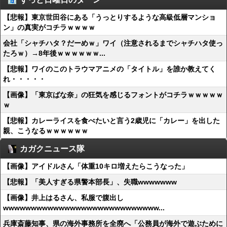
【悲報】東京世田谷にある「うっとりするような高級低層マンショ
ン」の真実がコチラｗｗｗｗ
会社「シャチハタ？だーめｗ」ワイ（注意されるまでシャチハタ使っ
たろｗ）→8年後ｗｗｗｗｗｗ...
【悲報】ワイのこのトラウマアニメの「タイトル」を誰か教えてく
れ・・・・・
【画像】「東京ばな奈」の狂気を感じるフォントがコチラｗｗｗｗｗ
ｗ
【悲報】カレーライスを食べたいと言う2歳児に「カレー」を出した
親、こうなるｗｗｗｗｗｗ
カガクニュース隊
【画像】アイドルさん「体重10キロ増えたらこうなった」
【悲報】「美人すぎる県警本部長」、失職wwwwwww
【画像】井上はるさん、私服で腹出し
wwwwwwwwwwwwwwwwwwwwwwwwwwww...
兵庫斎藤知事、県の海外事務所を全廃へ「公務員が海外で遊ぶために