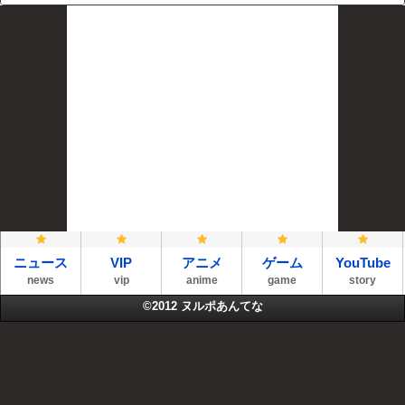
ニュース
VIP
アニメ
ゲーム
YouTube
news
vip
anime
game
story
©2012
ヌルポあんてな