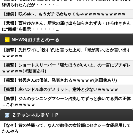
縁切られたんだが・・・・・...
【爆笑】咲-Saki-、もうガチでめちゃくちゃｗｗｗｗｗｗｗｗｗｗ
【悲報】西村ゆかさん、新党の届け出を知らされず夫・ひろゆきさん
に“離婚”を提示・・・・・・...
NEWSぽけまとめーる
【衝撃】先日ワイに｢殺すぞ｣と言った上司、｢胃が痛い｣とか言い出す
ｗｗｗｗｗ
【衝撃】ショートスリーパー「寝たほうがいいよ」の一言にブチギレ
ｗｗｗｗｗ(※動画あり)
【衝撃】移民さんの価値、発表されるｗｗｗｗｗ(※画像あり)
【衝撃】左ハンドル車のデメリット、意外と少ないｗｗｗｗｗ
【衝撃】ジムのランニングマシーン占拠してずっと歩いてる男の正体
←これｗｗｗｗｗ
Ｚチャンネル＠ＶＩＰ
【なぞ】昔の特撮って、なんで敵側の女幹部にセクシー女優起用して
たんやろ