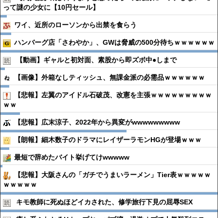
って謎の少女に【10円セール】
ワイ、近所のローソンから出禁を食らう
ハンバーグ店「さわやか」、GWは脅威の500分待ちｗｗｗｗｗｗ
【動画】ギャルと初対面、素股から即ズボ中●︎しまで
【画像】外箱なしティッシュ、無課金派の必需品ｗｗｗｗｗｗ
【悲報】左翼のアイドル石破茂、改憲を主張ｗｗｗｗｗｗｗｗｗ
ｗｗ
【悲報】広末涼子、2022年から異変がwwwwwwwww
【朗報】細木数子のドラマにレイザーラモンHGが登場ｗｗｗ
最短で辞めたバイト挙げてけwwwww
【悲報】大阪さんの「ガチでうまいラーメン」Tier表ｗｗｗｗｗ
ｗｗｗｗｗ
キモ教師に死ぬほどイカされた、修学旅行下見の屈辱SEX