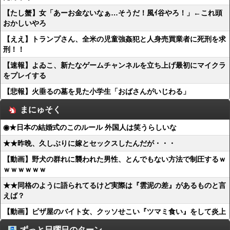
【たし蟹】女「あーお金ないなぁ…そうだ！風ｲ谷やろ！」←これ頭
おかしいやろ
【ええ】トランプさん、全米の児童強姦犯と人身売買業者に死刑を求
刑！！
【速報】よゐこ、新たなゲームチャンネルを立ち上げ最初にマイクラ
をプレイする
【悲報】火垂るの墓を見た小学生「おばさんがいじわる」
まにゅそく
◉★日本の結婚式のこのルール 外国人は笑うらしいな
★★昨晩、久しぶりに嫁とセックスしたんだが・・・
【動画】野犬の群れに襲われた男性、とんでもない方法で制圧するｗ
ｗｗｗｗｗｗ
★★同格のように語られてるけど実際は『雲泥の差』があるものと言
えば？
【動画】ピザ屋のバイト女、クッソせこい『ツマミ食い』をして炎上
ずっと日曜日のターン