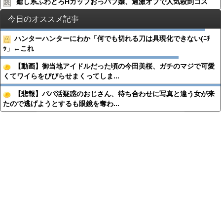
癒し系ふわとろHカップおっパブ嬢、過激オプで人気殺到コス
今日のオススメ記事
ハンターハンターにわか「何でも切れる刀は具現化できない(ﾆﾁ
ｯ」←これ
【動画】御当地アイドルだった頃の今田美桜、ガチのマジで可愛
くてワイらをびびらせまくってしま...
【悲報】パパ活疑惑のおじさん、待ち合わせに写真と違う女が来
たので逃げようとするも眼鏡を奪わ...