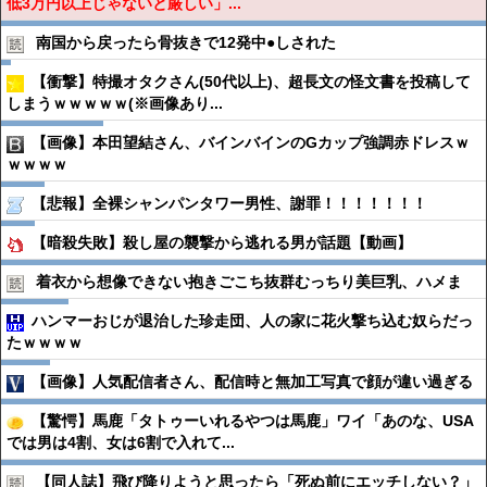
低3万円以上じゃないと厳しい」...
南国から戻ったら骨抜きで12発中●︎しされた
【衝撃】特撮オタクさん(50代以上)、超長文の怪文書を投稿して
しまうｗｗｗｗｗ(※画像あり...
【画像】本田望結さん、バインバインのGカップ強調赤ドレスｗ
ｗｗｗｗ
【悲報】全裸シャンパンタワー男性、謝罪！！！！！！！
【暗殺失敗】殺し屋の襲撃から逃れる男が話題【動画】
着衣から想像できない抱きごこち抜群むっちり美巨乳、ハメま
ハンマーおじが退治した珍走団、人の家に花火撃ち込む奴らだっ
たｗｗｗｗ
【画像】人気配信者さん、配信時と無加工写真で顔が違い過ぎる
【驚愕】馬鹿「タトゥーいれるやつは馬鹿」ワイ「あのな、USA
では男は4割、女は6割で入れて...
【同人誌】飛び降りようと思ったら「死ぬ前にエッチしない？」