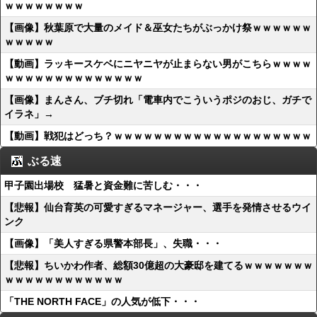
ｗｗｗｗｗｗｗｗ
【画像】秋葉原で大量のメイド＆巫女たちがぶっかけ祭ｗｗｗｗｗｗ
ｗｗｗｗｗ
【動画】ラッキースケベにニヤニヤが止まらない男がこちらｗｗｗｗ
ｗｗｗｗｗｗｗｗｗｗｗｗｗｗ
【画像】まんさん、ブチ切れ「電車内でこういうポジのおじ、ガチで
イラネ」→
【動画】戦犯はどっち？ｗｗｗｗｗｗｗｗｗｗｗｗｗｗｗｗｗｗｗｗ
ぶる速
甲子園出場校 猛暑と資金難に苦しむ・・・
【悲報】仙台育英の可愛すぎるマネージャー、選手を発情させるウイ
ンク
【画像】「美人すぎる県警本部長」、失職・・・
【悲報】ちいかわ作者、総額30億超の大豪邸を建てるｗｗｗｗｗｗｗ
ｗｗｗｗｗｗｗｗｗｗｗｗ
「THE NORTH FACE」の人気が低下・・・