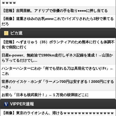
ｗｗｗｗ
【悲報】吉岡里帆、アドリブで俳優の手を取り●●●●に押し当てる
【画像】道重さゆみのお乳wwwこれでパイズリされたら3秒で果てる
だろ
ピカ速
【悲報】へずまりゅう（35）ボランティアのため熊本に行くも体調不
良で病院に行く
日産e-power、無給油で1980km走行しギネス記録を達成！→山頂か
ら下ってるだけでし...
ハンターハンターにわか「何でも切れる刀は具現化できない(ﾆﾁｯ」←
これ
世界のケイスケ・ホンダ「ラーメン700円は安すぎる！2000円にする
べき」
お前ら「日本も核武装汁！」←１万発の核弾頭どこに
VIPPER速報
【画像】東京のライオンさん、溶けるｗｗｗｗｗｗｗｗｗｗｗｗｗｗ