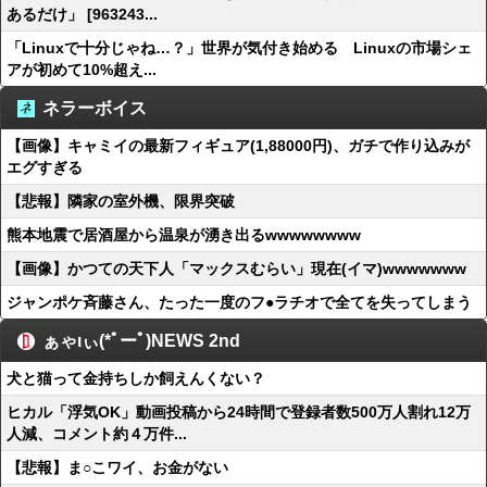
あるだけ」 [963243...
「Linuxで十分じゃね…？」世界が気付き始める Linuxの市場シェ
アが初めて10%超え...
ネラーボイス
【画像】キャミイの最新フィギュア(1,88000円)、ガチで作り込みが
エグすぎる
【悲報】隣家の室外機、限界突破
熊本地震で居酒屋から温泉が湧き出るwwwwwwww
【画像】かつての天下人「マックスむらい」現在(イマ)wwwwwww
ジャンポケ斉藤さん、たった一度のフ●ラチオで全てを失ってしまう
ぁゃιぃ(*ﾟーﾟ)NEWS 2nd
犬と猫って金持ちしか飼えんくない？
ヒカル「浮気OK」動画投稿から24時間で登録者数500万人割れ12万
人減、コメント約４万件...
【悲報】ま○こワイ、お金がない