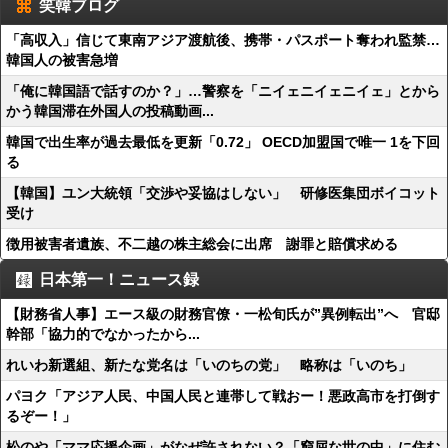
笑韓ブログ
「高収入」信じて東南アジア渡航後、携帯・パスポート奪われ監禁…
韓国人の被害急増
「俺に韓国語で話すのか？」…警察を「ニイェニイェニイェ」とから
かう韓国滞在外国人の投稿動画...
韓国で出生率が過去最低を更新「0.72」 OECD加盟国で唯一 1を下回
る
【韓国】ユン大統領「交渉や妥協はしない」 研修医集団ボイコット
受け
徴用被害者遺族、不二越の株主総会に出席 謝罪と賠償求める
日本第一！ニュース録
【財務省人事】エース級の財務官僚・一松旬氏が”異例転出”へ 官邸
幹部「協力的でなかったから...
れいわ新選組、新たな党名は「いのちの党」 略称は「いのち」
パヨク「アジア人民、中国人民と連帯して戦おー！悪政高市を打倒す
るぞー！」
松のや「ママ応援企画」がなぜ許されない？「窮屈な世の中」に住む