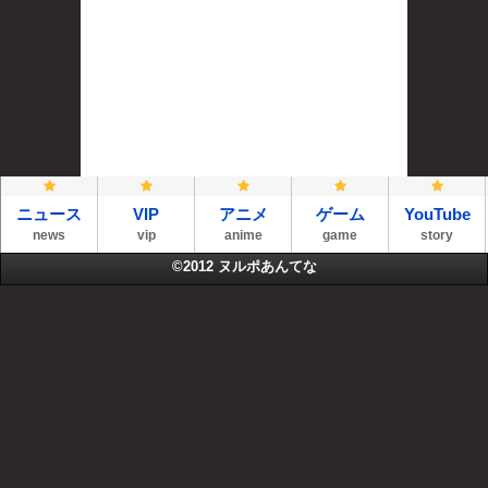
ニュース
VIP
アニメ
ゲーム
YouTube
news
vip
anime
game
story
©2012
ヌルポあんてな