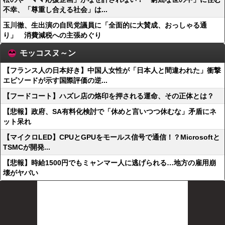
不幸、「尊重し合える社会」は...
玉川徹、生出演の自民党議員に「全面的に大賛成、おっしゃる通
り」 消費減税への主張めぐり
モッコスヌ～ン
【フランス人の日本好き】中国人女性が「日本人と間違われた」衝撃
エピソードが示す国際評価の逆...
【フードコート】ハズレ店の烙印を押される運命、その正体とは？
【悲報】政府、SA有料化検討で「休めと言いつつ休むな」矛盾にネ
ット呆れ
【マイクロLED】CPUとGPUをモールス信号で通信！？Microsoftと
TSMCが開発...
【悲報】時給1500円でもミャンマー人に逃げられる…地方の雇用崩
壊がヤバい