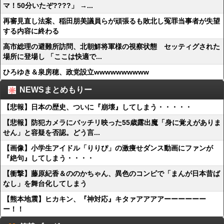
マ！50分いたぞ????」 →...
再審見直し法案、稲田朋美議員らが頑張るも敗北し冤罪当事者が失望
する内容に終わる
高市総理の避難所訪問、北朝鮮将軍様の視察状態 セッティグされた
場所に登場し 「ここは快適で...
ひろゆき＆泉房穂、政党設立wwwwwwwwww
NEWSまとめもりー
【悲報】日本の歴史、ついに『崩壊』してしまう・・・・・
【悲報】防犯カメラにバッチリ映った55歳露出魔「身に覚えがありま
せん」と容疑を否認。どう言...
【画像】小学生アイドル「りりぴ」の激痩せダンス動画にファンが
『絶句』してしまう・・・・
【衝撃】藤原紀香＆ののかちゃん、異色のコンビで「まんが日本昔ば
なし」を舞台化してしまう
【熊本地震】ヒカキン、『神対応』キタァアアアアーーーーーー
ー！！