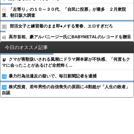
「左寄り」の１０～３０代、「自民に投票」が最多 ２月衆院
選、朝日阪大調査
部活女子と練習着のまま即●︎メする青春、エロすぎだろ
高市首相、豪アルバニージー氏にBABYMETALのレコードを贈呈
今日のオススメ記事
クマが害獣扱いされる風潮にドラマ脚本家が不快感、「何度もク
マに会ったことがあるけど全然怖く...
暴力行為法違反の疑いで、毎日新聞記者を逮捕
株式投資、若年男性の自信喪失の原因に-6割超が「人生の敗者」
自認