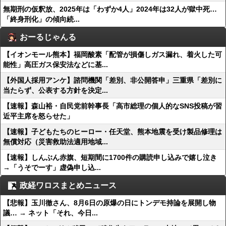
無期刑の仮釈放、2025年は「わずか4人」2024年は32人が獄中死…
「終身刑化」の傾向続...
おーるじゃんる
【イオンモール熊本】福岡酸素「配管が損傷しガス漏れ、着火した可
能性」高圧ガス保安法などに基...
【外国人採用アンケ】諮問機関「差別、非公開答申」三重県「差別に
当たらず、公表する方針を決定...
【速報】森山裕・自民党前幹事長「高市総理の個人的なSNS投稿が習
近平主席を怒らせた」
【速報】子どもたちのヒーロー・任天堂、熊本地震を受け製品修理は
無償対応（災害救助法適用地域...
【速報】しんぶん赤旗、短期間に1700件の購読申し込みで嬉し泣き
→「うそでーす」虚偽申し込...
政経ワロスまとめニュース
【悲報】玉川徹さん、8月6日の原爆の日にトンデモ持論を展開し物
議… → ネット「それ、今日...