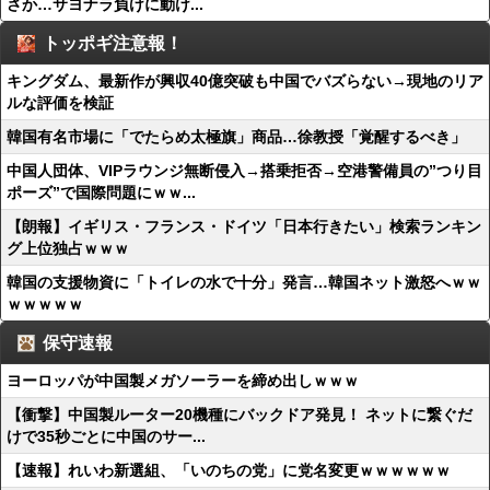
さか…サヨナラ負けに動け...
トッポギ注意報！
キングダム、最新作が興収40億突破も中国でバズらない→現地のリア
ルな評価を検証
韓国有名市場に「でたらめ太極旗」商品…徐教授「覚醒するべき」
中国人団体、VIPラウンジ無断侵入→搭乗拒否→空港警備員の”つり目
ポーズ”で国際問題にｗｗ...
【朗報】イギリス・フランス・ドイツ「日本行きたい」検索ランキン
グ上位独占ｗｗｗ
韓国の支援物資に「トイレの水で十分」発言…韓国ネット激怒へｗｗ
ｗｗｗｗｗ
保守速報
ヨーロッパが中国製メガソーラーを締め出しｗｗｗ
【衝撃】中国製ルーター20機種にバックドア発見！ ネットに繋ぐだ
けで35秒ごとに中国のサー...
【速報】れいわ新選組、「いのちの党」に党名変更ｗｗｗｗｗｗ