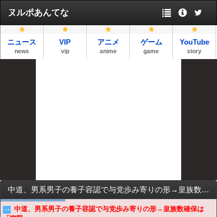
ヌルポあんてな
ニュース
VIP
アニメ
ゲーム
YouTube
news
vip
anime
game
story
中道、男系男子の養子容認で与党歩み寄りの形→皇族数確保は「喫緊」
中道、男系男子の養子容認で与党歩み寄りの形→皇族数確保は