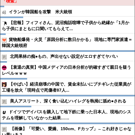
「喫緊」
イランが韓国船を攻撃 米大統領
【悲報】フィフィさん、泥沼痴話喧嘩で子供から絶縁か「1月か
ら子供にまともに口聞いてもらえて...
貨物船爆発・火災「原因分析に数日かかる」 現地に専門家派遣＝
韓国大統領府
北岡果林の痴●︎もの、声出せない設定がエロすぎてヤバい
【衰退の真実】中国メディアの日本分析が的確すぎて親日を疑う
レベルｗｗｗ
【やばい】経済崩壊の中国で、賃金未払いにブチギレた従業員が
工場を放火「現時点で死傷者87人...
美人アスリート、深く食い込むハイレグを執拗に舐め●︎される
ドイツでデイパスを購入して地下鉄に乗った日本人、現地のシス
テムを理解していなかった結果……
【画像】「可愛い、愛嬌、150cm、Fカップ」←これ好きじゃな
い男いる？