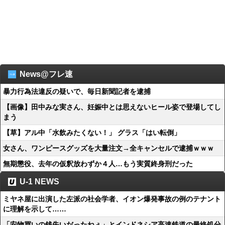
News@フレ速
暴力行為法違反の疑いで、毎日新聞記者を逮捕
【画像】田中みな実さん、妊娠中とは思えないヒール姿で登場してし
まう
【草】アル中「水飲みたくない！」 グラス「はい転倒」
女さん、ワンピースグッズを大量注文→全キャンセルで逮捕ｗｗｗ
無期懲役、去年の仮釈放わずか４人…もう実質終身刑だった
U-1 NEWS
ミヤネ屋に出演した左派の社会学者、イオン爆発事故の例のテナント
に理解を示して……
「安物買いの銭失いだったねぇ」とインドネシア高速鉄道の最終処分