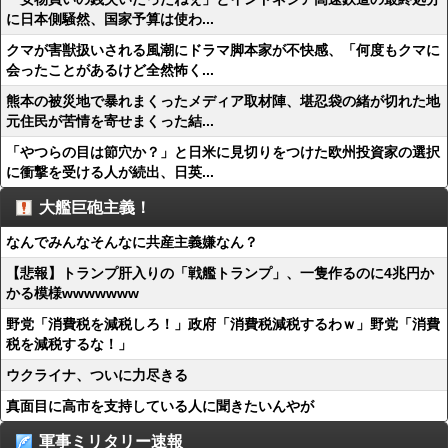
に日本側騒然、国家予算は使わ...
クマが害獣扱いされる風潮にドラマ脚本家が不快感、「何度もクマに
会ったことがあるけど全然怖く...
熊本の被災地で暴れまくったメディア取材陣、堪忍袋の緒が切れた地
元住民が苦情を寄せまくった結...
「やつらの目は節穴か？」と日米に見切りをつけた欧州投資家の選択
に衝撃を受ける人が続出、日英...
大艦巨砲主義！
なんでみんなそんなに共産主義嫌なん？
【悲報】トランプ肝入りの「戦艦トランプ」、一隻作るのに4兆円か
かる模様wwwwwww
野党「消費税を減税しろ！」政府「消費税減税するわｗ」野党「消費
税を減税するな！」
ウクライナ、ついに力尽きる
真面目に高市を支持している人に聞きたいんやが
軍事ミリタリー速報