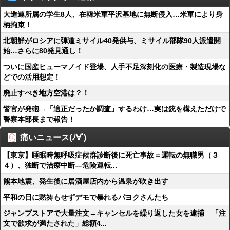
大進連所属の学生8人、在韓米軍平沢基地に無断侵入…米軍により身
柄拘束！
北朝鮮がロシアに弾道ミサイル40発供与、ミサイル部隊90人派遣開
始…さらに80発見通し！
ついに国産ヒューマノイド登場、人手不足深刻化の医療・製造現場な
どでの活用想定！
廃止すべき地方空港は？！
警官が発砲→「適正だったか調査」するわけ…実は銃を構えただけで
警察本部長まで報告！
痛いニュース(ﾉ∀`)
【東京】睡眠時無呼吸症候群診断後に死亡事故＝運転の無職男（３
４）、独断で治療中断―危険運転...
熊本地震、発生後に居酒屋店内から温泉が吹き出す
平和の日に黙祷もせずデモで暴れるパヨクさんたち
ジャンプストアで大量注文→キャンセルを繰り返した女を逮捕 「注
文で欲求が満たされた」総額4...