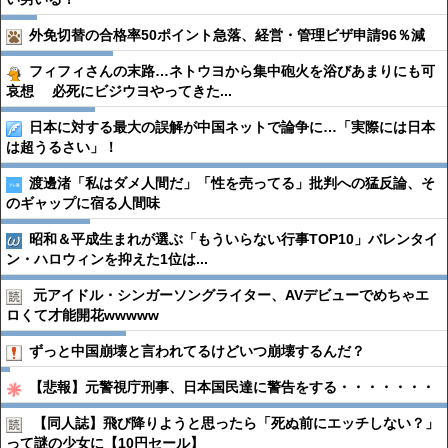
外免切替の合格率50ポイント急落、経営・管理ビザ申請96％減
フィフィさんの末路…ネトウヨから集中砲火を浴びあまりにも可
哀想 必死にビジウヨやってきた...
日本に対する最大の誤解が中国ネットで論争に…「実際には日本
は超うるさい」！
渡邊渚「私はダメ人間だ」「性を売ってる」批判への猛反論、そ
のギャップに宿る人間味
昭和＆平成生まれが選ぶ「もういらない行事TOP10」バレンタイ
ン・ハロウィンを抑えた1位は...
元アイドル・シンガーソングライター、AVデビューでめちゃエ
ロくて才能開花wwwww
ずっと中国崩壊と言われてるけどいつ崩壊するんだ？
【悲報】元警視庁刑事、日本国民達に警告をする・・・・・・・
【同人誌】飛び降りようと思ったら「死ぬ前にエッチしない？」
って謎の少女に【10円セール】