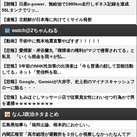
【朗報】日産e-power、無給油で1980km走行しギネス記録を達成
55Lタンクでリッ...
【速報】北朝鮮が日本海に向けてミサイル発射
watch@2ちゃんねる
【動画】手術中に熊本地震直撃やばすぎ！！！！！
【悲報】愛煙家・岸谷蘭丸「喫煙者の権利がマジで侵害されてる」と
私見 「いくら税金を我々が払...
【悲報】5年前のNHK性加害の出演者は「今も普通の顔して芸能活動
してる」ネット「受信料を取...
【悲報】Google、Geminiが大赤字、史上初のマイナスキャッシュフ
ローに陥る・・・
【悲報】もみほぐしマッサージ店で従業員女性にわいせつ行為かで男
を逮捕ｗｗｗｗｗｗｗｗｗ
なんJ政治ネタまとめ
広島県知事ら「核抑止論、根本的におかしい」
内閣広報官「高市総理が避難所を３分しか視察しなかったなんてデ