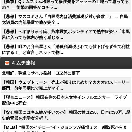
【衝撃】Q：ムスリム移民って移住先をアッラーの土地って思ってる
の？ → 衝撃の回答がコチラ...
【悲報】マスコミさん「自民党内は消費減税反対が多数！」 → 自民
党議員の内部暴露で嘘が完全...
【悲報】へずまりゅう氏、熊本震災ボランティアで熱中症疑い「水風
呂に入っても体内が熱く感じる...
【悲報】町のお弁当屋さん「消費税減税されても値下げせず全て利益
にする！」と宣言しネットで物...
キムチ速報
北朝鮮、弾道ミサイル発射 EEZ外に落下
【韓国】ウェブトゥーン、売上が減りはじめた？カカオのストーリー
部門、前年同期比で売上がマイ...
【聯合ニュース】 韓国在住の日本人女性インフルエンサー ライブ
配信中に死亡
【なぜ韓国にはキム姓が多いのか】 韓国の姓は250、日本は30万…歴
史的背景を米学者分析「...
【MLB】“韓国のイチロー”イ・ジョンフが痛恨ミス 9回2死からま