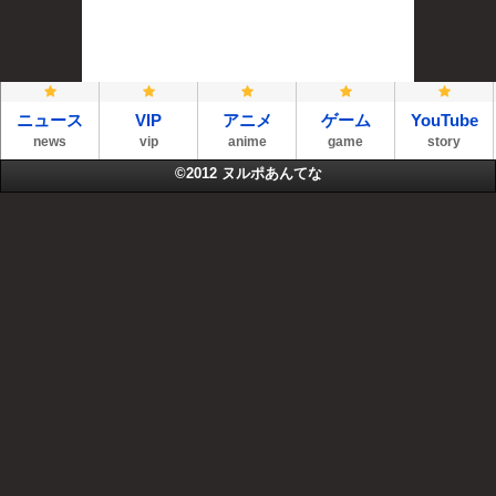
ニュース
VIP
アニメ
ゲーム
YouTube
news
vip
anime
game
story
©2012
ヌルポあんてな