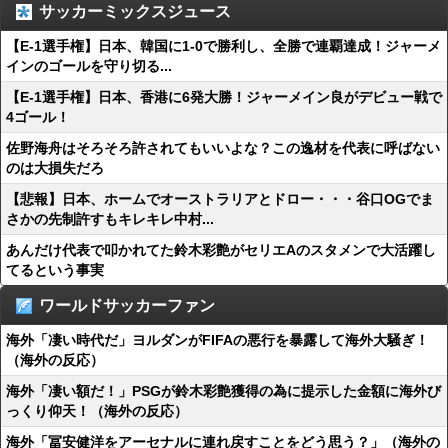
サッカーミックスジュース
【E-1選手権】日本、韓国に1-0で勝利し、全勝で連覇達成！ジャーメ
インのゴールを守り切る...
【E-1選手権】日本、香港に6発大勝！ジャーメイン良がデビュー戦で
4ゴール！
佐野海舟はそろそろ許されてもいいよな？この逸材を代表に呼ばない
のは大損失だろ
【悲報】日本、ホームでオーストラリアとドロー・・・谷口OGでま
さかの先制許すもキレキレ中村...
あんだけ代表で叩かれてた鈴木彩艶がセリエAのスタメンで大活躍し
てるという事実
ワールドサッカーファン
海外「凄い時代だ」ヨルダンがFIFAの悪行を暴露して海外大騒ぎ！
（海外の反応）
海外「凄い額だ！」PSGが鈴木彩艶獲得の為に提示した金額に海外び
っくり仰天！（海外の反応）
海外「冨安健洋をアーセナルに連れ戻すことをどう思う？」（海外の