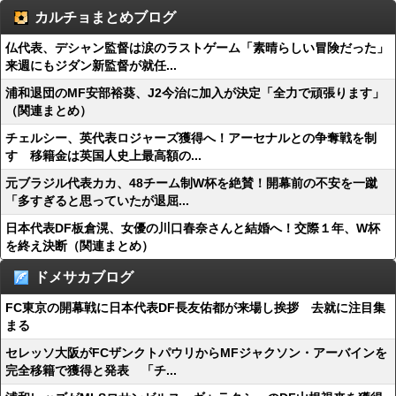
カルチョまとめブログ
仏代表、デシャン監督は涙のラストゲーム「素晴らしい冒険だった」
来週にもジダン新監督が就任...
浦和退団のMF安部裕葵、J2今治に加入が決定「全力で頑張ります」
（関連まとめ）
チェルシー、英代表ロジャーズ獲得へ！アーセナルとの争奪戦を制
す 移籍金は英国人史上最高額の...
元ブラジル代表カカ、48チーム制W杯を絶賛！開幕前の不安を一蹴
「多すぎると思っていたが退屈...
日本代表DF板倉滉、女優の川口春奈さんと結婚へ！交際１年、W杯
を終え決断（関連まとめ）
ドメサカブログ
FC東京の開幕戦に日本代表DF長友佑都が来場し挨拶 去就に注目集
まる
セレッソ大阪がFCザンクトパウリからMFジャクソン・アーバインを
完全移籍で獲得と発表 「チ...