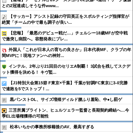
との2冠達成しそうな件www...
【サッカー】アシスト記録の守田英正をスポルティング指揮官が
絶賛「チームの中で最も調子が良い...
【悲報】「最悪のデビュー戦だ…」チェルシー18歳MFが空中戦
で激突し病院へ。容態発表にプレ...
外国人「これが日本人の育ちの良さか」日本代表MF、クラブの年
間MVPに！現地ファンへの神対...
インテル、2年ぶり21回目のセリエA制覇！ 3試合を残してスクデ
ット獲得を決める！ キヴ監...
【J1特別大会第15節 F東京×千葉】千葉が好調FC東京に3-0完勝
で連敗を5でストップ！...
黒パンストOL、サイズ増殖ディルド腰ふり羞恥、中●︎し罰ゲ
三笘所属ブライトン、ヒュルツェラー監督と長期契約締結へ…今
季EL出場権獲得の可能性
松本いちかの事務所移籍後のAV、最高すぎる