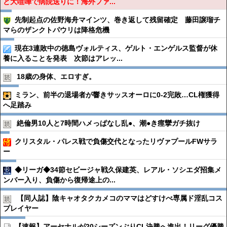
と大喧嘩で病院送りに！海外ファ...
先制起点の佐野海舟マインツ、巻き返して残留確定 藤田譲瑠チ
マらのザンクトパウリは降格危機
現在3連敗中の徳島ヴォルティス、ゲルト・エンゲルス監督が休
養に入ることを発表 次節はアレッ...
18歳の身体、エロすぎ。
ミラン、前半の退場者が響きサッスオーロに0-2完敗…CL権獲得
へ足踏み
絶倫男10人と7時間ハメっぱなし乱●︎、潮●︎き痙攣ガチ抜け
クリスタル・パレス戦で負傷交代となったリヴァプールFWサラ
ー
◆リーガ◆34節セビージャ戦久保建英、レアル・ソシエダ招集メ
ンバー入り、負傷から復帰途上の...
【同人誌】陰キャオタクカメコのママはどすけべ専属ド淫乱コス
プレイヤー
【速報】アーセナルが20シーズンぶりCL決勝へ進出！リーグ優勝