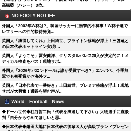
高橋藍（バレー） 3位...
NO FOOTY NO LIFE
外国人「2002年W杯は?」韓国サッカーに衝撃的不祥事！W杯予選で
レフリーへの性的接待発覚...
英国人「獲得してくれ」上田綺世、ブライトン移籍が浮上！三笘薫と
の日本代表ホットライン実現!...
英国人「ようこそ」冨安健洋、クリスタルパレス加入が決定的に！メ
ディカル検査をパス！現地サポ...
外国人「2026年バロンドールは誰が受賞すべき?」エンバペ、今季無
冠でも初受賞か!?海外フ...
英国人「日本代表で一番好き」上田綺世、プレミア移籍が浮上！現地
サポが大興奮！獲得を望む声が...
World Football News
◆ドーハ世代◆柱谷哲二氏「代表を辞退して下さい」大物選手に直談
判「自分からやめてほしいと思...
◆日本代表◆鎌田大地に日本代表の後輩３人が高級ブランドプレゼン