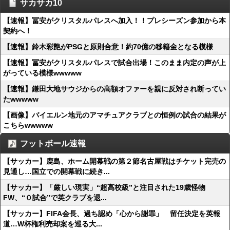
サカサカ10
【速報】冨安がクリスタルパレスへ加入！！プレシーズン参加から本
契約へ！
【速報】鈴木彩艶がPSGと原則合意！約70億の移籍金となる模様
【速報】冨安がクリスタルパレスで試合出場！このまま内定の声が上
がっている模様wwwww
【速報】鎌田大地サウジからの高額オファーを親に反対され断ってい
たwwwww
【画像】バイエルン地元のアマチュアクラブとの恒例の試合の結果が
こちらwwwww
フットボール速報
【サッカー】鹿島、ホーム開幕戦の第２節名古屋戦はチケット完売の
見通し…国立での開幕戦に続き...
【サッカー】「厳しい現実」“超高校級”と注目された19歳怪物
FW、“０試合”で英クラブを退...
【サッカー】FIFA会長、過ち認め「心から謝罪」 留任決定を英報
道…W杯権利売却案を巡る大...