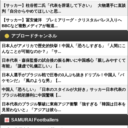
【サッカー】柱谷哲二氏「代表を辞退して下さい」 大物選手に直談
判「自分からやめてほしいと思...
【サッカー】冨安健洋 プレミアリーグ・クリスタルパレス入りへ
BBCなど複数メディアが報道...
アブロードチャンネル
日本人がアメリカで歴史的快挙！中国人「恐ろしすぎる」「人間にこ
んなことが可能なのか？」「サ...
日本代表・森保監督の試合後の振る舞いに中国感心「親しみやすくて
有能」「謙虚で礼儀正しい」【...
日本人選手がブラジル戦で圧巻の3人ぶち抜きドリブル！中国人「バ
ケモンだ」「風のような男」【...
中国人「恐ろしい」「日本のスタイルが大好き」サッカー日本代表の
ブラジル戦初勝利に中国驚嘆【...
日本代表のブラジル撃破に東南アジア衝撃「強すぎる「韓国は日本を
見習わないと」「アジアは彼ら...
SAMURAI Footballers