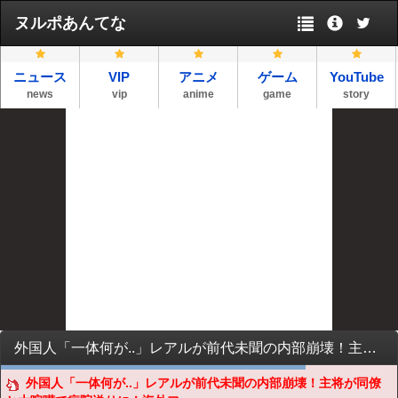
ヌルポあんてな
ニュース
VIP
アニメ
ゲーム
YouTube
news
vip
anime
game
story
外国人「一体何が..」レアルが前代未聞の内部崩壊！主将が同僚と大喧嘩で病院送りに！海外ファンが騒然！【海外の反応】
外国人「一体何が..」レアルが前代未聞の内部崩壊！主将が同僚