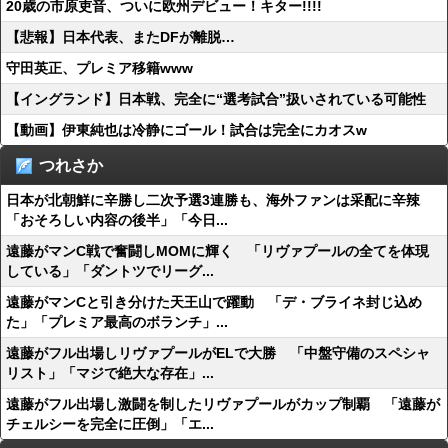
20歳の市原吏音、ついに欧州デビュー！キター!!!!
【悲報】日本代表、またDFが離脱…
守田英正、プレミア移籍www
【イングランド】日本戦、完全に“選考試合”扱いされている可能性
【動画】伊東純也は冷静にゴール！試合は完全にカオスw
つれさか
日本が北朝鮮に辛勝し二次予選3連勝も、海外ファンは采配に辛辣
「おそろしい内容の後半」「今日...
遠藤がマンC戦で奮闘しMOMに輝く 「リヴァプールの全てを体現
している」「ダントツでリーグ...
遠藤がマンCと引き分けた天王山で躍動 「デ・ブライネ封じ込め
た」「プレミア最高のボランチ」...
遠藤がフル出場しリヴァプールがELで大勝 「中盤守備のスペシャ
リスト」「マジで絶大な存在」...
遠藤がフル出場し激闘を制したリヴァプールがカップ制覇 「遠藤が
チェルシーを完全に圧倒」「エ...