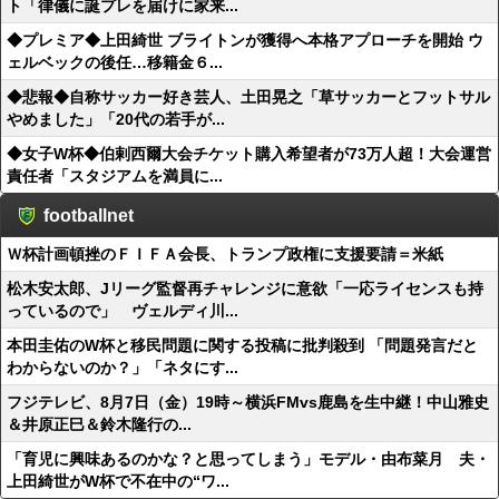
ト「律儀に誕プレを届けに家来...
◆プレミア◆上田綺世 ブライトンが獲得へ本格アプローチを開始 ウ
ェルベックの後任…移籍金６...
◆悲報◆自称サッカー好き芸人、土田晃之「草サッカーとフットサル
やめました」「20代の若手が...
◆女子W杯◆伯剌西爾大会チケット購入希望者が73万人超！大会運営
責任者「スタジアムを満員に...
footballnet
Ｗ杯計画頓挫のＦＩＦＡ会長、トランプ政権に支援要請＝米紙
松木安太郎、Jリーグ監督再チャレンジに意欲「一応ライセンスも持
っているので」 ヴェルディ川...
本田圭佑のW杯と移民問題に関する投稿に批判殺到 「問題発言だと
わからないのか？」「ネタにす...
フジテレビ、8月7日（金）19時～横浜FMvs鹿島を生中継！中山雅史
＆井原正巳＆鈴木隆行の...
「育児に興味あるのかな？と思ってしまう」モデル・由布菜月 夫・
上田綺世がW杯で不在中の“ワ...