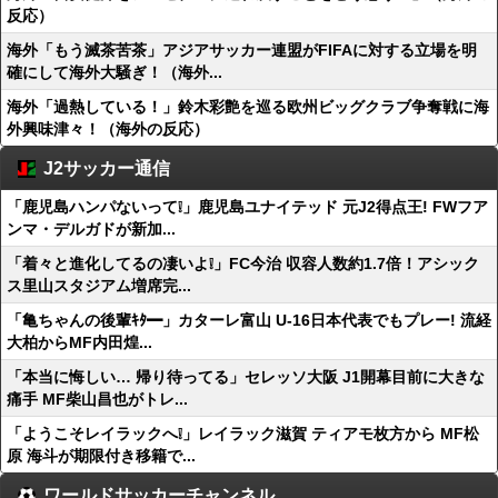
反応）
海外「もう滅茶苦茶」アジアサッカー連盟がFIFAに対する立場を明
確にして海外大騒ぎ！（海外...
海外「過熱している！」鈴木彩艶を巡る欧州ビッグクラブ争奪戦に海
外興味津々！（海外の反応）
J2サッカー通信
「鹿児島ハンパないって❕」鹿児島ユナイテッド 元J2得点王! FWフア
ンマ・デルガドが新加...
「着々と進化してるの凄いよ❕」FC今治 収容人数約1.7倍！アシック
ス里山スタジアム増席完...
「亀ちゃんの後輩ｷﾀ━」カターレ富山 U-16日本代表でもプレー! 流経
大柏からMF内田煌...
「本当に悔しい… 帰り待ってる」セレッソ大阪 J1開幕目前に大きな
痛手 MF柴山昌也がトレ...
「ようこそレイラックへ❕」レイラック滋賀 ティアモ枚方から MF松
原 海斗が期限付き移籍で...
ワールドサッカーチャンネル