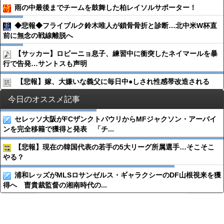
雨の中最後までチームを鼓舞した柏レイソルサポーター！
◆悲報◆フライブルク鈴木唯人が鎖骨骨折と診断…北中米W杯直
前に無念の戦線離脱へ
【サッカー】ロビーニョ息子、練習中に衝突したネイマールを暴
行で告発…サントスも声明
【悲報】嫁、大嫌いな義父に毎日中●︎しされ性感帯改造される
今日のオススメ記事
セレッソ大阪がFCザンクトパウリからMFジャクソン・アーバイ
ンを完全移籍で獲得と発表 「チ...
【悲報】現在の韓国代表の若手の5大リーグ所属選手…そこそこ
やる？
浦和レッズがMLSロサンゼルス・ギャラクシーのDF山根視来を獲
得へ 曺貴裁監督の湘南時代の...