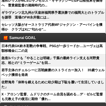
浦和レッズがMLSロサンゼルス・ギャラクシーのDF山根視来を獲得
へ 曺貴裁監督の湘南時代の...
ギラヴァンツ北九州が天皇杯福岡県予選決勝での福岡大とのトラブル
を謝罪 退場のFW永井龍には...
セレッソ大阪がオーストラリア代表MFジャクソン・アーバインを獲
得か クラブはXに“匂わせ”...
Samurai GOAL
日本代表GK鈴木彩艶の争奪戦、PSGが一歩リードか…ユーヴェは高
額移籍金に二の足
急造3バックも「やることは明確」千葉の最終ライン支える河野貴
志、柏との“ミラーゲーム”を回...
若手主体のチェルシーに百戦錬磨のストライカー加入！ 35歳ウェル
ベック獲得を発表
佐野海舟「体幹を鍛えるために幼少期は下駄を履いて生活していまし
た」
X・アロンソ監督、ムドリクのチーム合流を認める…デ・ゼルビ監督
も元教え子の復活に期待「優れ...