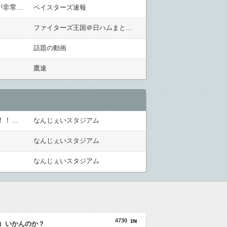
DeNA石田健大が左肩の故障から６９６日ぶりの復活マウンド 相川亮二監督「まずは１軍で投げられたことが非常によかったと思います」
ベイスターズ速報
ファイターズ王国＠日ハムまとめブログ
話題の動画
鷹速
【巨人対ヤクルト18回戦】巨人、7回裏無死二三塁から佐々木俊輔の2点タイムリーでリードを6点に広げる！！！！！！！！！！！！！！
なんじぇいスタジアム
なんじぇいスタジアム
なんじぇいスタジアム
4730
）いかんのか？