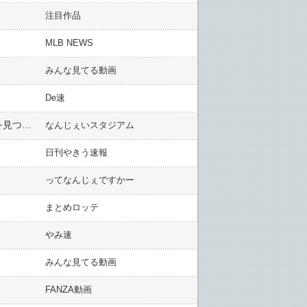
注目作品
MLB NEWS
みんな見てる動画
De速
巨人・小林誠司(36)に新恋人 ダレノガレ明美似の美女と同棲！球界きってのイケメン捕手が自らの“女房役”を見つけていた
なんじぇいスタジアム
日刊やきう速報
ってなんじぇですかー
まとめロッテ
やみ速
みんな見てる動画
FANZA動画