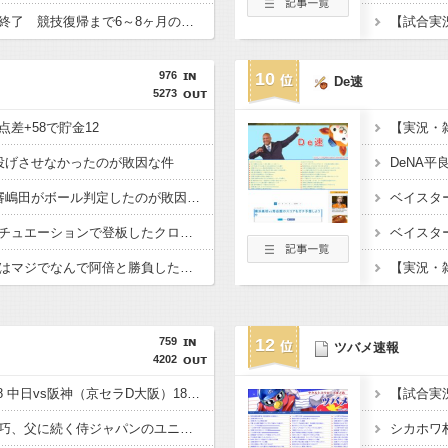
山本恵大の右肘手術が終了 競技復帰まで6～8ヶ月の見込み
976
10
De速
5273
差+58で貯金12
投げさせなかったのが敗因な件
9回ドリスの逆玉を球審嶋田がボール判定したのが敗因だよな
阪神、初めてセーブシチュエーションで登板したクローザーに負けがついた件
梅野ドリスバッテリーはマジでなんで阿倍と勝負したん？意味わからんわ
759
12
ツバメ速報
4202
【ドラゴンズ実況】8/8 中日vs阪神（京セラD大阪）18:00～先発：マラー【中継:三重テレビ スカイA DAZN他】
【試合実況】
井端弘和さんの長男・巧、父に続く侍ジャパンのユニホームへ、中日・小池コーチ次男の樹里とともに『U15侍ジャパン』に選出
シカホワ