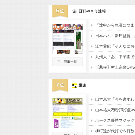
5
日刊やきう速報
7
鷹速
山本祐大2安打3打点ww