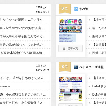
2476
6
やみ速
5831
「途中から急激につまらなくなった漫画」←思い浮かべた作品
【試合実況
日本ハム・新庄監督 楽天投手陣の5個の死球に苦言 「ちょっと多かった。ちょっと考えてもらいたい」
勝ったの
江本孟紀「そんなにお体が大事なら甲子園なんてやめちゃえばいい」
九州人「あ、甲子園で自分の県が負けた、じゃあ他の九州の県を応援しよう」←これ
【３連敗】
【悲報】村上宗隆OPS.895 鈴木誠也OPS.840 岡本和真OPS.742 吉田正尚OPS.740←これ
西武・柘
1033
8
ベイスターズ速報
5346
山本恵大「今を逃すわけには」 注射を打ち腰まで痛み爆弾を抱えてプレーしていた模様
wwwｗ
DeNAドラ
ホークス優勝マジック35 小久保監督も満足の結果「めちゃくちゃ大きい。向こうは3連勝狙いに来ているでしょうから」
柳町達が代打で６打数５安打６打点 小久保監督「スタメンでもあれぐらい打ってほしいですね」