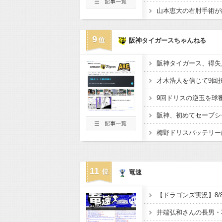
9
阪神タイガースちゃんねる
阪神タイガース、得失点
才木浩人を信じて9回
11
竜速