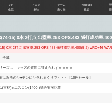
VIP
アニメ
ゲーム
YouTube
野
生活
趣味
乗り物
投資
翻
-15) 0本 2打点 出塁率.253 OPS.483 犠打成功率.400(5
) 0本 2打点 出塁率.253 OPS.483 犠打成功率.400(5-2) wRC+46 WAR-
、全滅
リーズ… キッズの質問に答えられずｗｗｗｗ
は近所のヤ●︎チンにヤラれまくりで・・・【10円セール】
ム(古林)inエスコン(1400-)試合実況記事
け