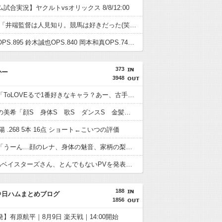
試合実況】ヤクルトvsオリックス 8/8/12:00
WBC選手「井端監督は人見知り。競馬は好きだった(笑)」
村上宗隆OPS.895 鈴木誠也OPS.840 岡本和真OPS.742 吉田正尚OPS.740←これ
373
かー
3948
ネット民「ToLOVEるで1番好きなキャラ？あー、古手川かな笑(嘘、本当は美柑w)」????これ
アイマスの美希「顔S 身体S 歌S ダンスS 金髪だが茶髪オプション付き」←これ
陽 .268 5本 16点 ショート←こいつの評価
前原圭一「うーん…顔のレナ、身体の魅音、家柄の梨花、性格の詩音かぁ…」
横浜DeNAベイスターズさん、とんでもないPVを発表してしまうwwwwwwwwwwww
188
＠日ハムまとめブログ
1856
】有原航平｜8月9日 楽天戦｜14:00開始