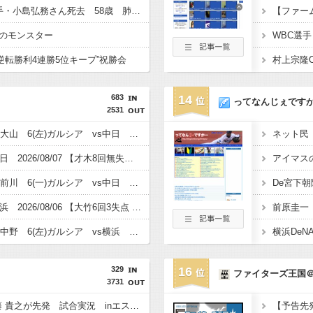
【訃報】元中日1位投手・小島弘務さん死去 58歳 肺がん 浜松修学舎高の監督を務めていた2025年11月に脳梗塞で倒れる
【ファーム
のモンスター
打逆転勝利4連勝5位キープ”祝勝会
683
14
ってなんじぇです
2531
【阪神スタメン】5(一)大山 6(左)ガルシア vs中日 2026/08/08
【試合結果】阪神vs中日 2026/08/07 【才木8回無失点 佐藤1安打2打点1HR】
【阪神スタメン】5(左)前川 6(一)ガルシア vs中日 2026/08/07
De宮下朝
【試合結果】阪神vs横浜 2026/08/06 【大竹6回3失点 ガルシア2安打3打点1HR 森下1安打2打点 近本2安打1打点 大山＆高寺1安打1打点 中野2安打 】
【阪神スタメン】2(二)中野 6(左)ガルシア vs横浜 【17:45試合開始予定】 2026/08/06
329
16
ファイターズ王国
3731
日本ハムVS楽天 加藤 貴之が先発 試合実況 inエスコンF 15:00〜
【予告先発