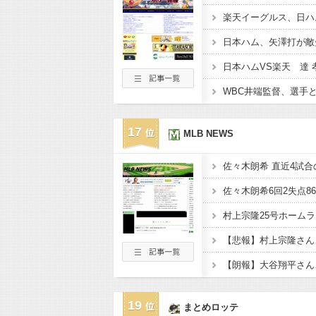
日本ハム、矢澤打が敵
17
MLB NEWS
佐々木朗希 直近4試合の
村上宗隆25号ホーム
【悲報】村上宗隆さん、
【朗報】大谷翔平さん
19
まとめロッテ