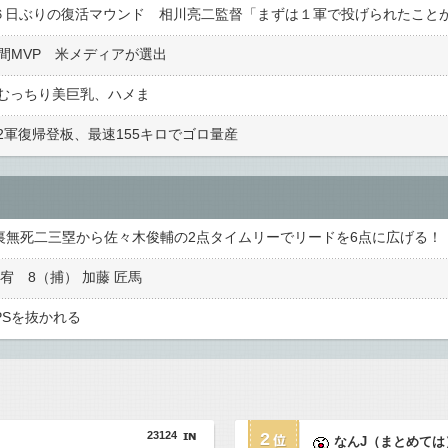
間MVP 米メディアが選出
むっちり美巨乳、ハメま
軍復帰登板、最速155キロでゴロ量産
宥 8（捕） 加藤 匠馬
PSを抜かれる
23124
2
なんJ（まとめては