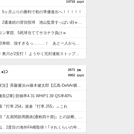
14716
、5ヶ月ぶりの勝利で初の準優進出へ！！！！！
高橋奎二、2週連続の背信投球 池山監督すっぱい顔ｗｗｗｗ
コン軍団、5死球当ててサヨナラ負けｗ
代打・阿部寿樹、強すぎるっ………！ あと一人から華麗な逆転タイムリー！！
ヤクルト・奥川が2安打！ ようやく完封連敗ストップでBクラス転落回避
2671
●)⊃
4902
【カープ実況】斉藤優汰vs篠木健太郎【広島-DeNA/横浜スタジアム】
(2軍) 防御率4.31 WHIP1.39 QS率40%
『打率.254』坂倉『打率.255』←これ
カープ床田『左肩関節周囲炎(通称四十肩)』との診断。最短での復帰も視野
カープ秋山、2度目の海外FA権取得！｢それくらいの年齢までやってこられた｣