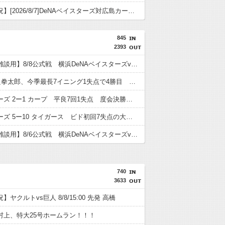
【試合実況】[2026/8/7]DeNAベイスターズ対広島カープ 18:00〜
845
2393
【実況・雑談用】8/8公式戦 横浜DeNAベイスターズvs広島東洋カープ
DeNA平良拳太郎、今季最長7イニング1失点で4勝目 登板数＆先発数も自己最多タイ「残りも頑張りたい」
ベイスターズ 2ー1 カープ 平良7回1失点 度会決勝タイムリー
ベイスターズ 5ー10 タイガース ビド初回7失点の大炎上 度会のタイムリーなど反撃見せるも…負け
【実況・雑談用】8/6公式戦 横浜DeNAベイスターズvs阪神タイガース
740
3633
ヤクルトvs巨人 8/8/15:00 先発 高橋
村上、特大25号ホームラン！！！