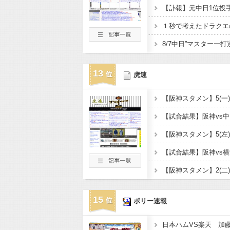
１秒で考えたドラクエ
8/7中日”マスター一
13
虎速
15
ポリー速報