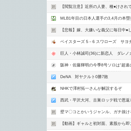
【閲覧注意】近所の人妻、種●︎けされ
MLB1年目の日本人選手の3,4月の本塁打
【悲報】嫁、大嫌いな義父に毎日中●︎
ベイスターズ 5－6 スワローズ サ
阪神・佐藤輝明の今季8号ソロは“超速
DeNA 対ヤクルト0勝7敗
NHKで澤村拓一さんが解説するぞ
西武・平沢大河、古巣ロッテ戦で恩返
壁マ〇コとかいうジャンル、ガチ抜け
【動画】ギャルと初対面、素股から即ズ