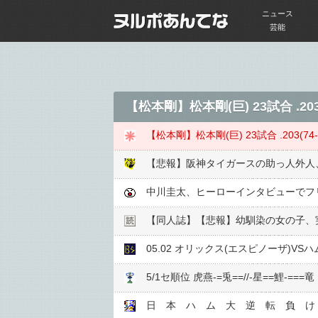
ニュース
芸能
【松本剛】松本剛(巨) 23試合 .203(74
【松本剛】松本剛(巨) 23試合 .203(74-15
【悲報】阪神タイガースの助っ人外人
中川圭太、ヒーローインタビューでフ
【同人誌】【悲報】幼馴染の女の子、実
05.02 オリックス(エスピノーザ)VSハ
5/1セ順位 虎燕-=兎==//-星==鯉-===竜
日 本 ハ ム 大 逆 転 負 