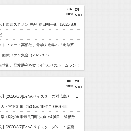
2149
8806
】西武スタメン 先発:隅田知一郎（2026.8.8）
だ！
聖隷クリストファー・高部陸、青学大進学へ「進路変更はありません」
西武ファン集合（2026.8.7）
植世那、母校勝利を祝う4年ぶりのホームラン！
1013
3936
【試合実況】[2026/8/8]DeNAベイスターズ対広島カープ 18:00〜
３・宮下朝陽 .250 5本 18打点 OPS.689
DeNA平良拳太郎が今季最長7回1失点で4勝目 登板数＆先発数も自己最多タイ「残りも頑張りたい」シーズン完走宣言
【試合結果】[2026/8/7]DeNAベイスターズ２－１広島カープ カード初戦を競り勝ち！