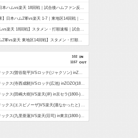
【敗戦】日本ハムvs楽天 18回戦｜試合後ハムファン反省会｜8/8
【試合結果】日本ハム2軍vs楽天 1-7｜東地区14回戦｜個人成績｜8/8
【日本ハムvs楽天 18回戦】スタメン・打順速報｜試合実況｜8/8 15:00開始
【日本ハム2軍vs楽天 東地区14回戦】スタメン・打順速報｜試合実況｜8/8 13:00開始
102
1157
08.08 オリックス(曽谷龍平)VSロッテ(ジャクソン) inZOZO(1800-)試合実況記事
08.07 オリックス(寺西成騎)VSロッテ(広池) inZOZO(1800-)試合実況記事
08.06 オリックス(田嶋大樹)VS楽天(岸) in京セラ(1800-)試合実況記事
08.05 オリックス(エスピノーザ)VS楽天(瀧なかったと) in京セラ(1800-)試合実況記事
08.03 オリックス(九里亜蓮)VS楽天(荘司) in東京(1800-)試合実況記事