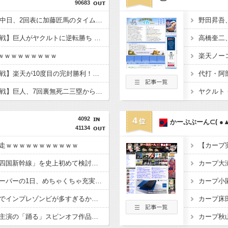
90683
【阪神対中日18回戦】中日、2回表に加藤匠馬のタイムリーで先制！！！！！！！！！！！！
野田昇吾
【巨人対ヤクルト18回戦】巨人がヤクルトに逆転勝ち 首位阪神と0.5差！貯金は10 浦田同点打＆猛打賞 笹原V打 3回に一挙5得点 竹丸6回1失点＆2出塁で8勝目
ｗｗｗｗｗｗｗｗｗｗｗ
楽天ノー
【日本ハム対楽天18回戦】楽天が10度目の完封勝利！エスコンF今季2勝目 早川8回零封で5勝目 村林の内野ゴロ間に先制 中島＆YG安田＆マッカスカー追加打
【巨人対ヤクルト18回戦】巨人、7回裏無死二三塁から佐々木俊輔の2点タイムリーでリードを6点に広げる！！！！！！！！！！！！！！
4092
4
かーぷぶーん⊂( ●▲
41134
走ｗｗｗｗｗｗｗｗｗｗｗ
【朗報】高市政権、「四国新幹線」を史上初めて検討開始
カープ大瀬良
【朗報】ショートスリーパーの1日、めちゃくちゃ充実してる……これ革命やろｗｗｗｗｗｗｗｗ
カープ小園
【朗報】 イーロン「Xでインプレゾンビが多すぎるから収益分配プログラムやめるわ」
【悲報】佐藤二朗さん主演の「踊る」スピンオフ作品、結局撮影中止が決定ｗｗｗｗｗｗｗ