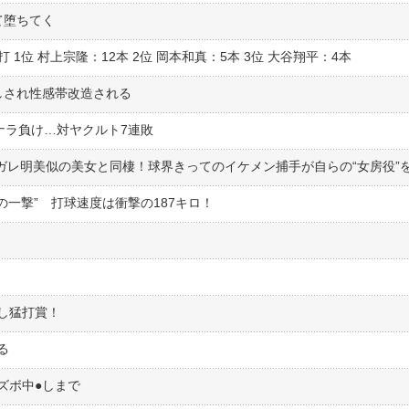
て堕ちてく
 1位 村上宗隆：12本 2位 岡本和真：5本 3位 大谷翔平：4本
しされ性感帯改造される
ヨナラ負け…対ヤクルト7連敗
の一撃” 打球速度は衝撃の187キロ！
し猛打賞！
る
ボ中●︎しまで