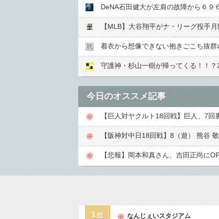
【MLB】大谷翔平がナ・リーグ投手月
着衣から想像できない抱きごこち抜群
守護神・杉山一樹が帰ってくる！！？2
今日のオススメ記事
【阪神対中日18回戦】8（遊） 熊谷 敬
【悲報】岡本和真さん、吉田正尚にO
1
なんじぇいスタジアム