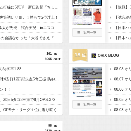
楽天イーグルス、日ハム打線に5死球 新庄監督「ちょっと多かった。ちょっと考えてもらいたい」
失策誘いサヨナラ勝ちで2位浮上！
日本ハムVS楽天 達 孝太が先発 試合実況 inエスコンF 18:00〜
WBC井端監督、選手との会話なかった「大谷でさえ『マジで笑わなくね？』と言うほど」
161
18
ORIX BLOG
3065
防御率1.88
佐々木朗希6回2失点86球4安打1四球2失点5奪三振 防御率4.54
ラン！！
本日5タコ3三振で8月OPS.372
、OPSナ・リーグ１位に返り咲く
98
2130