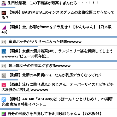
生田絵梨花、この下着姿が最高すぎんだろ・・・！！！
【海外】BABYMETALのインスタグラムの楽曲投票はどうなって
る？
【画像】金川紗耶がftmmをチラ見せ！【やんちゃん】【乃木坂
46】
童貞ボッチがヤリサーに入った結果wwwww
【画像】女優の酒井若菜(45)、ランジェリー姿を解禁してしまう
wwwwwデビュー30周年記...
陸上部女子の性欲エグすぎるwwwww
【動画】最新の本田翼(33)、なんか乳房デカくなってね？
【画像】流行に乗り遅れたおじさん、オーバーサイズとピチピチ
の板挟みに苦しむwwwwww
【朗報】AKB48「AKB48のどっぼーん！ひとりじめ！」21期研
究生 実装＆特別イベント...
自分の可愛さを自覚してる金川紗耶ちゃんｗ【乃木坂46】