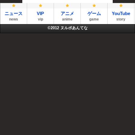
ニュース
VIP
アニメ
ゲーム
YouTube
news
vip
anime
game
story
©2012
ヌルポあんてな