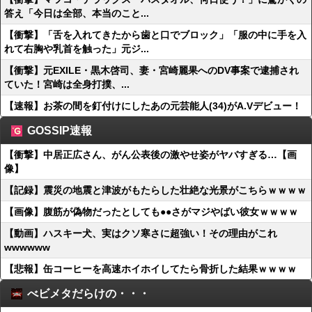
答え「今日は全部、本当のこと...
【衝撃】「舌を入れてきたから歯と口でブロック」「服の中に手を入
れて右胸や乳首を触った」元ジ...
【衝撃】元EXILE・黒木啓司、妻・宮崎麗果へのDV事案で逮捕され
ていた！宮崎は全身打撲、...
【速報】お茶の間を釘付けにしたあの元芸能人(34)がA.Vデビュー！
GOSSIP速報
【衝撃】中居正広さん、がん公表後の激やせ姿がヤバすぎる…【画
像】
【記録】震災の地震と津波がもたらした壮絶な光景がこちらｗｗｗｗ
【画像】腹筋が偽物だったとしても●●さがマジやばい彼女ｗｗｗｗ
【動画】ハスキー犬、実はクソ寒さに超強い！その理由がこれ
wwwwww
【悲報】缶コーヒーを高速ホイホイしてたら骨折した結果ｗｗｗｗ
べビメタだらけの・・・