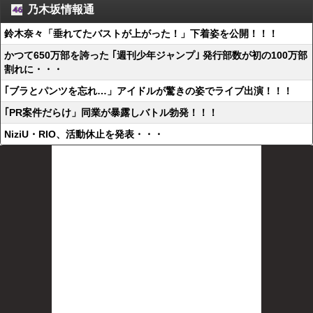
乃木坂情報通
鈴木奈々「垂れてたバストが上がった！」下着姿を公開！！！
かつて650万部を誇った ｢週刊少年ジャンプ｣ 発行部数が初の100万部
割れに・・・
｢ブラとパンツを忘れ…」アイドルが驚きの姿でライブ出演！！！
｢PR案件だらけ」同業が暴露しバトル勃発！！！
NiziU・RIO、活動休止を発表・・・