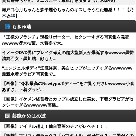
賀喜遥香ちゃん、ミニカズーで最駆けを演奏ｗ【乃木坂46】
瀬戸口心月ちゃんと森平麗心ちゃんのキスしそうな距離感！！！【乃
木坂46】
もきゅ速
「王様のブランチ」現役リポーター、セクシーすぎる写真集を発売
wwwww冴木柚葉、水着姿で大...
イメージDVD界にブレイク確定の超大型新人が爆誕するwwwww黒髪
清純乙女・黒川結、顔もカ...
“エンジェルボディ”江籠裕奈、美白ヒップがエッチすぎるwwwwww
最新水着グラビア写真集で...
【画像】“令和最高のNewtypeボディー”をご覧くださいwwwww小倉
あずさ、下着グラビ...
【画像】イケメン経営者とカップル成立した美女、下着グラビアがセ
クシーすぎるwwwwww高橋...
芸能かめはめ波
【画像】アイドル超え！仙台育英のチアがレベチ！！！
【衝撃】マツコ・デラックス「バスタオル、何日使う？」に驚がくの