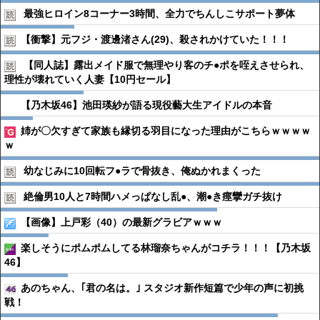
最強ヒロイン8コーナー3時間、全力でちんしこサポート夢体
【衝撃】元フジ・渡邊渚さん(29)、殺されかけていた！！！
【同人誌】露出メイド服で無理やり客のチ●︎ポを咥えさせられ、
理性が壊れていく人妻【10円セール】
【乃木坂46】池田瑛紗が語る現役藝大生アイドルの本音
姉が〇欠すぎて家族も縁切る羽目になった理由がこちらｗｗｗｗ
ｗ
幼なじみに10回転フ●︎ラで骨抜き、俺ぬかれまくった
絶倫男10人と7時間ハメっぱなし乱●︎、潮●︎き痙攣ガチ抜け
【画像】上戸彩（40）の最新グラビアｗｗｗ
楽しそうにポムポムしてる林瑠奈ちゃんがコチラ！！！【乃木坂
46】
あのちゃん、｢君の名は。｣ スタジオ新作短篇で少年の声に初挑
戦！