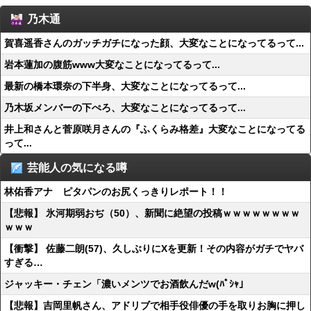
乃木通
賀喜遥香さんのガッチガチになった顔、大変なことになってるって...
岩本蓮加の腹筋www大変なことになってるって...
最新の橋本環奈の下半身、大変なことになってるって...
乃木坂メンバーの下ぺろ、大変なことになってるって...
井上和さんと菅原咲月さんの『ふくらみ格差』大変なことになってる
って...
芸能人の気になる噂
林佑香アナ ピタパンのお尻くっきりレポート！！
【悲報】 氷河期弱おぢ（50）、新聞に絶望の投稿ｗｗｗｗｗｗｗｗ
ｗｗｗ
【衝撃】 佐藤二朗(57)、久しぶりにXを更新！その内容がガチでヤバ
すぎる…
ジャッキー・チェン「濃いメンツでお酒飲んだw(ﾊﾟｼｬ」
【悲報】吉岡里帆さん、アドリブで相手役俳優の手を取りお胸に押し