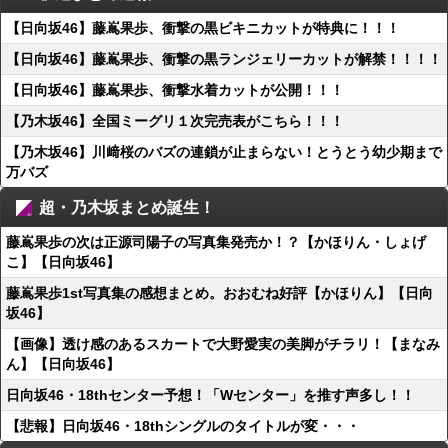
【日向坂46】藤嶌果歩、衝撃の黒ビキニカットが特典に！！！
【日向坂46】藤嶌果歩、衝撃の黒ランジェリーカットが解禁！！！！
【日向坂46】藤嶌果歩、衝撃水着カットが公開！！！
【乃木坂46】全国ミーグリ１次完売表がこちら！！！
【乃木坂46】川﨑桜のバズの連鎖が止まらない！とうとう幼少期まで
万バズ
超・乃木坂まとめ誕生！
藤嶌果歩の次は正源司陽子の写真集発売か！？【かほりん・しょげ
こ】【日向坂46】
藤嶌果歩1st写真集の感想まとめ。おおむね好評【かほりん】【日向
坂46】
【画像】透け感のあるスカートで大野愛実の美脚がチラリ！【まなみ
ん】【日向坂46】
日向坂46・18thセンター予想！「Wセンター」を推す声多し！！
【悲報】日向坂46・18thシングルのタイトルが変・・・