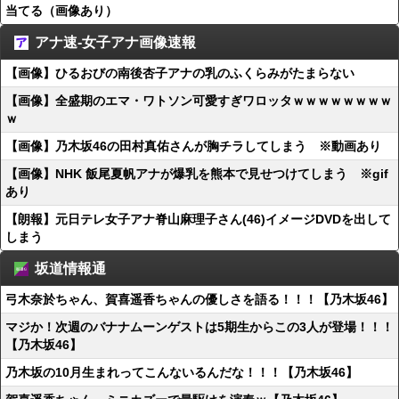
当てる（画像あり）
アナ速‐女子アナ画像速報
【画像】ひるおびの南後杏子アナの乳のふくらみがたまらない
【画像】全盛期のエマ・ワトソン可愛すぎワロッタｗｗｗｗｗｗｗｗ
ｗ
【画像】乃木坂46の田村真佑さんが胸チラしてしまう ※動画あり
【画像】NHK 飯尾夏帆アナが爆乳を熊本で見せつけてしまう ※gif
あり
【朗報】元日テレ女子アナ脊山麻理子さん(46)イメージDVDを出して
しまう
坂道情報通
弓木奈於ちゃん、賀喜遥香ちゃんの優しさを語る！！！【乃木坂46】
マジか！次週のバナナムーンゲストは5期生からこの3人が登場！！！
【乃木坂46】
乃木坂の10月生まれってこんないるんだな！！！【乃木坂46】