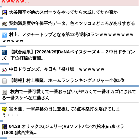
w w w w w ...
大谷翔平が他のスポーツをやってたら大成してたか否か
契約満足度や年俸平均データ、色々ツッコミどころがありすぎる
村上、メジャートップとなる第12号逆転3ランｗｗｗｗｗｗｗｗ
ｗｗｗｗｗ
【試合結果】[2026/4/29]DeNAベイスターズ４－２中日ドラゴン
ズ 下位打線の奮闘...
中日ドラゴンズ、今日も「盛り塩」ｗｗｗｗｗｗ
【朗報】村上宗隆、ホームランランキングメジャー全体1位
校内で一番可愛くて一番おっぱいがデカくて一番オカズにされて
る一番スケベな江藤さん
富田蓮、一軍昇格の日に登板して3点本塁打を浴びてしま
う・・・
04.28 オリックス(ジェリー)VSソフトバンク(松本)in京セラ
(1800-)試合実況...