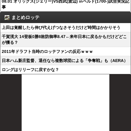
08.01 オリックス(ジェリー)VS西武(渡辺) inベルド(1700-)試合実況記
事
まとめロッテ
上田は覚醒したら伸び代えげつなさそうだけど時間はかかりそう
千賀滉大 14登板0勝8敗防御率8.47←来年日本に戻るかもだけどどこ
が獲る？
2011年ドラフト当時のロッテファンの反応ｗｗｗ
日本ハム新庄監督、退任なら複数球団による「争奪戦」も（AERA）
ロングはリリーフに戻すかな？