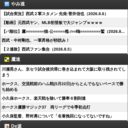
やみ速
【試合実況】西武２軍スタメン 先発:菅井信也（2026.8.6）
【動画】元西武ヤン、MLB初登板で大ジャンプｗｗｗｗ
【パ順位】鷹========猫-公=====檻-/==鴎=========鷲（2026.8...
西武・中村剛也、一軍昇格が秒読み！
【２連敗】西武ファン集合（2026.8.5）
鷹速
川瀬晃さん、京セラ試合後渋滞に巻き込まれて大阪に取り残されてし
まう
ホークス、交流戦前のハム戦(5月22日)からとんでもないペースで勝
ち始める
小久保ホークス、楽天戦を除いて勝率６割到達
ホークス優勝マジック37 両リーグで今季初点灯
小久保監督、野村勇について「名誉挽回になってないですね」
De速