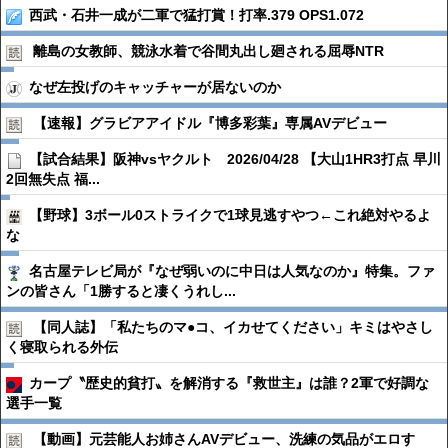
西武・石井一成が二軍で猛打賞！打率.379 OPS1.072
離島の女教師、競泳水着で谷間丸出し廻される屈辱NTR
なぜ左投げのキャッチャーが居ないのか
【速報】グラビアアイドル『博多彩葉』専属AVデビュー
【試合結果】阪神vsヤクルト 2026/04/28 【大山1HR3打点 早川
2回無失点 福...
【野球】3ボール0ストライクで1球見逃すやつ←これ絶対やるよ
な
名古屋テレビ局が『なぜ弱いのに中日は人気なのか』特集。ファ
ンの皆さん「1勝すると凄くうれし...
【同人誌】「私たちのマ●︎コ、イカせてください」キミはやさし
く寝取られる外伝
カープ〝歴史的貧打〟を解消する『救世主』は誰？2軍で好調な
選手一覧
【動画】元芸能人お姉さんAVデビュー、洗練の気品がエロす