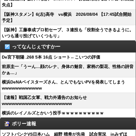
失点】
【阪神スタメン】6(左)高寺 vs横浜 2026/08/04 【17:45試合開始
予定】
【阪神】工藤泰成プロ初セーブ、３連投も「役割全うできるように。
いつも通り投げていくつもり」
ってなんじぇですかー
De宮下朝陽 .268 5本 16点 ショート←こいつの評価
前原圭一「うーん…顔のレナ、身体の魅音、家柄の梨花、性格の詩音
かぁ…」
横浜DeNAベイスターズさん、とんでもないPVを発表してしまう
wwwwwwwwwwww
【速報】戦国乙女軍、戦力外通告のお知らせ
wwwwwwwwwwwwwwwwwwwww
横浜のレイノルズとかいう投手ｗｗｗｗｗｗｗｗｗｗ
ポリー速報
ソフトバンクVS日本ハム 細野 晴希が先発 試合実況 inみずほ