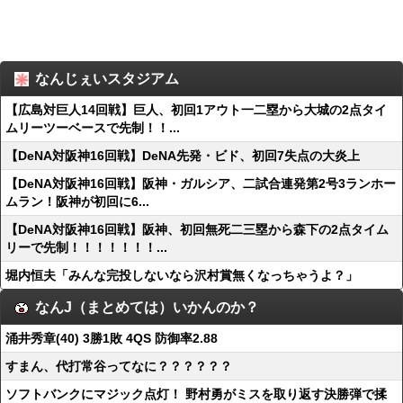
なんじぇいスタジアム
【広島対巨人14回戦】巨人、初回1アウト一二塁から大城の2点タイ
ムリーツーベースで先制！！...
【DeNA対阪神16回戦】DeNA先発・ビド、初回7失点の大炎上
【DeNA対阪神16回戦】阪神・ガルシア、二試合連発第2号3ランホー
ムラン！阪神が初回に6...
【DeNA対阪神16回戦】阪神、初回無死二三塁から森下の2点タイム
リーで先制！！！！！！！...
堀内恒夫「みんな完投しないなら沢村賞無くなっちゃうよ？」
なんJ（まとめては）いかんのか？
涌井秀章(40) 3勝1敗 4QS 防御率2.88
すまん、代打常谷ってなに？？？？？？
ソフトバンクにマジック点灯！ 野村勇がミスを取り返す決勝弾で揉