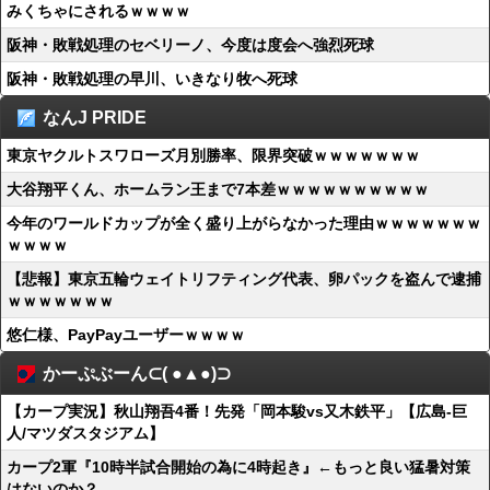
みくちゃにされるｗｗｗｗ
阪神・敗戦処理のセベリーノ、今度は度会へ強烈死球
阪神・敗戦処理の早川、いきなり牧へ死球
なんJ PRIDE
東京ヤクルトスワローズ月別勝率、限界突破ｗｗｗｗｗｗｗ
大谷翔平くん、ホームラン王まで7本差ｗｗｗｗｗｗｗｗｗｗ
今年のワールドカップが全く盛り上がらなかった理由ｗｗｗｗｗｗｗ
ｗｗｗｗ
【悲報】東京五輪ウェイトリフティング代表、卵パックを盗んで逮捕
ｗｗｗｗｗｗｗ
悠仁様、PayPayユーザーｗｗｗｗ
かーぷぶーん⊂( ●▲●)⊃
【カープ実況】秋山翔吾4番！先発「岡本駿vs又木鉄平」【広島-巨
人/マツダスタジアム】
カープ2軍『10時半試合開始の為に4時起き』←もっと良い猛暑対策
はないのか？