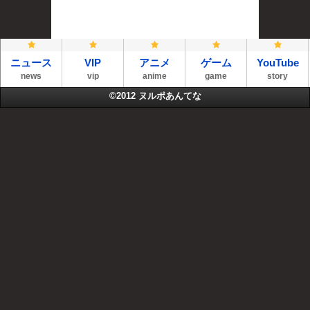
ニュース
VIP
アニメ
ゲーム
YouTube
news
vip
anime
game
story
©2012
ヌルポあんてな