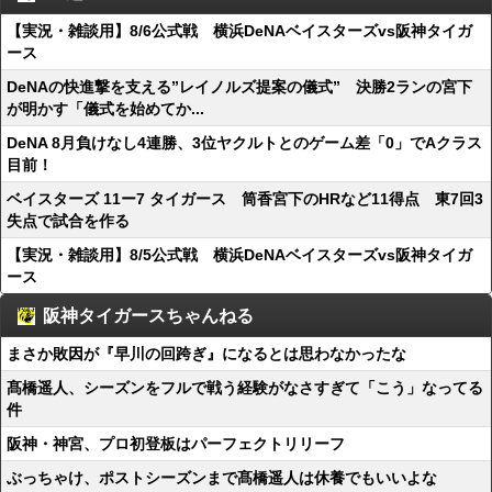
【実況・雑談用】8/6公式戦 横浜DeNAベイスターズvs阪神タイガ
ース
DeNAの快進撃を支える”レイノルズ提案の儀式” 決勝2ランの宮下
が明かす「儀式を始めてか...
DeNA 8月負けなし4連勝、3位ヤクルトとのゲーム差「0」でAクラス
目前！
ベイスターズ 11ー7 タイガース 筒香宮下のHRなど11得点 東7回3
失点で試合を作る
【実況・雑談用】8/5公式戦 横浜DeNAベイスターズvs阪神タイガ
ース
阪神タイガースちゃんねる
まさか敗因が『早川の回跨ぎ』になるとは思わなかったな
髙橋遥人、シーズンをフルで戦う経験がなさすぎて「こう」なってる
件
阪神・神宮、プロ初登板はパーフェクトリリーフ
ぶっちゃけ、ポストシーズンまで髙橋遥人は休養でもいいよな