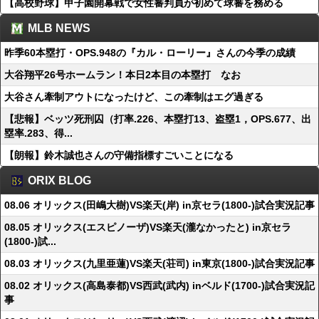
【高校野球】甲子園開幕戦で女性審判員が初めて球審を務める
MLB NEWS
昨季60本塁打・OPS.948の『カル・ローリー』さんの今季の成績
大谷翔平26号ホームラン！本日2本目の本塁打 なお
大谷さん牽制アウトになったけど、この牽制はエグ過ぎる
【悲報】ベッツ死刑囚（打率.226、本塁打13、盗塁1，OPS.677、出
塁率.283、得...
【朗報】鈴木誠也さんの守備指標すごいことになる
ORIX BLOG
08.06 オリックス(田嶋大樹)VS楽天(岸) in京セラ(1800-)試合実況記事
08.05 オリックス(エスピノーザ)VS楽天(瀧なかったと) in京セラ
(1800-)試...
08.03 オリックス(九里亜蓮)VS楽天(荘司) in東京(1800-)試合実況記事
08.02 オリックス(高島泰都)VS西武(武内) inベルド(1700-)試合実況記
事