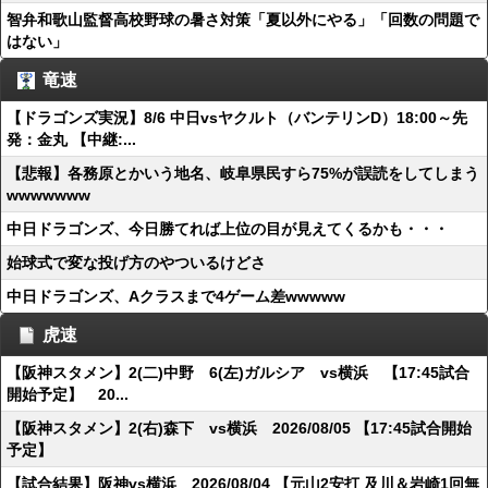
智弁和歌山監督高校野球の暑さ対策「夏以外にやる」「回数の問題で
はない」
竜速
【ドラゴンズ実況】8/6 中日vsヤクルト（バンテリンD）18:00～先
発：金丸 【中継:...
【悲報】各務原とかいう地名、岐阜県民すら75%が誤読をしてしまう
wwwwwww
中日ドラゴンズ、今日勝てれば上位の目が見えてくるかも・・・
始球式で変な投げ方のやついるけどさ
中日ドラゴンズ、Aクラスまで4ゲーム差wwwww
虎速
【阪神スタメン】2(二)中野 6(左)ガルシア vs横浜 【17:45試合
開始予定】 20...
【阪神スタメン】2(右)森下 vs横浜 2026/08/05 【17:45試合開始
予定】
【試合結果】阪神vs横浜 2026/08/04 【元山2安打 及川＆岩崎1回無