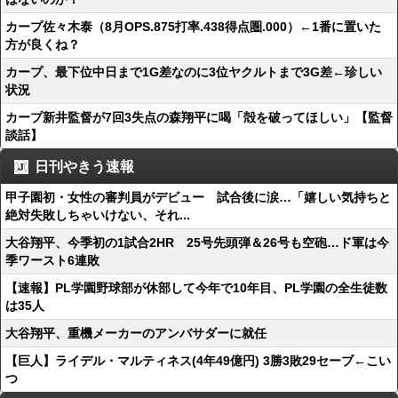
カープ佐々木泰（8月OPS.875打率.438得点圏.000）←1番に置いた
方が良くね？
カープ、最下位中日まで1G差なのに3位ヤクルトまで3G差←珍しい
状況
カープ新井監督が7回3失点の森翔平に喝「殻を破ってほしい」【監督
談話】
日刊やきう速報
甲子園初・女性の審判員がデビュー 試合後に涙…「嬉しい気持ちと
絶対失敗しちゃいけない、それ...
大谷翔平、今季初の1試合2HR 25号先頭弾＆26号も空砲…ド軍は今
季ワースト6連敗
【速報】PL学園野球部が休部して今年で10年目、PL学園の全生徒数
は35人
大谷翔平、重機メーカーのアンバサダーに就任
【巨人】ライデル・マルティネス(4年49億円) 3勝3敗29セーブ←こい
つ