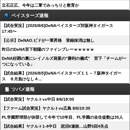
立石正広、今年は二軍でみっちりと教育か
ベイスターズ速報
【試合実況】[2026/8/6]DeNAベイスターズ対阪神タイガース
17:45〜
【公示】DeNAO.ビドが一軍昇格 登録抹消は無し
昨日のDeNA宮下朝陽のファインプレーｗｗｗｗｗ
DeNA好調の裏にレイノルズ発案の“勝利の儀式” 宮下「チームが一
つになっている」
【試合結果】[2026/8/5]DeNAベイスターズ１１－７阪神タイガー
ス ８月負けなし４...
ツバメ速報
【試合実況】ヤクルトvs中日 8/6/18:00
【ファーム試合実況】ヤクルトvs広島 8/6/10:30
PL学園野球部が休部して今年で10年目、PL学園の全生徒数は35人
【試合結果】ヤクルト1-4中日 泥沼6連敗…山野5回4失点