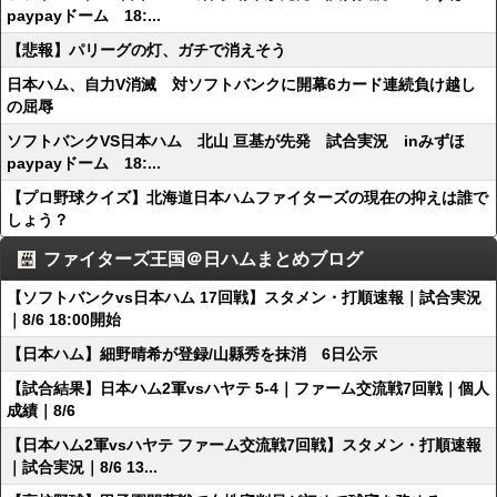
paypayドーム 18:...
【悲報】パリーグの灯、ガチで消えそう
日本ハム、自力V消滅 対ソフトバンクに開幕6カード連続負け越し
の屈辱
ソフトバンクVS日本ハム 北山 亘基が先発 試合実況 inみずほ
paypayドーム 18:...
【プロ野球クイズ】北海道日本ハムファイターズの現在の抑えは誰で
しょう？
ファイターズ王国＠日ハムまとめブログ
【ソフトバンクvs日本ハム 17回戦】スタメン・打順速報｜試合実況
｜8/6 18:00開始
【日本ハム】細野晴希が登録/山縣秀を抹消 6日公示
【試合結果】日本ハム2軍vsハヤテ 5-4｜ファーム交流戦7回戦｜個人
成績｜8/6
【日本ハム2軍vsハヤテ ファーム交流戦7回戦】スタメン・打順速報
｜試合実況｜8/6 13...