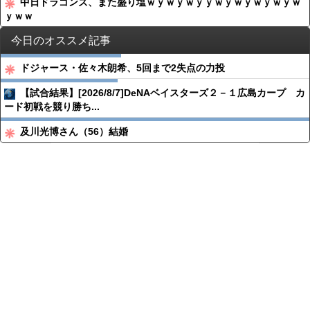
中日ドラゴンズ、また盛り塩ｗｙｗｙｗｙｙｗｙｗｙｗｙｗｙｗ
ｙｗｗ
今日のオススメ記事
ドジャース・佐々木朗希、5回まで2失点の力投
【試合結果】[2026/8/7]DeNAベイスターズ２－１広島カープ カ
ード初戦を競り勝ち...
及川光博さん（56）結婚