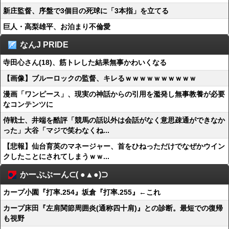
新庄監督、序盤で3個目の死球に「3本指」を立てる
巨人・高梨雄平、お泊まり不倫愛
なんJ PRIDE
寺田心さん(18)、筋トレした結果無事かわいくなる
【画像】ブルーロックの監督、キレるｗｗｗｗｗｗｗｗｗｗ
漫画「ワンピース」、現実の神話からの引用を濫発し無事教養が必要
なコンテンツに
侍戦士、井端を酷評「競馬の話以外は会話がなく意思疎通ができなか
った」大谷「マジで笑わなくね...
【悲報】仙台育英のマネージャー、首をひねっただけでなぜかウイン
クしたことにされてしまうｗｗ...
かーぷぶーん⊂( ●▲●)⊃
カープ小園『打率.254』坂倉『打率.255』←これ
カープ床田『左肩関節周囲炎(通称四十肩)』との診断。最短での復帰
も視野