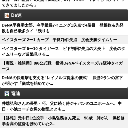
てきてましたから」
De速
DeNA平良拳太郎、今季最長7イニング1失点で4勝目 登板数＆先発
数も自己最多タイ「残りも...
ベイスターズ 2ー1 カープ 平良7回1失点 度会決勝タイムリー
ベイスターズ 5ー10 タイガース ビド初回7失点の大炎上 度会のタ
イムリーなど反撃見せる...
【実況・雑談用】8/6公式戦 横浜DeNAベイスターズvs阪神タイガ
ース
DeNAの快進撃を支える”レイノルズ提案の儀式” 決勝2ランの宮下
が明かす「儀式を始めてか...
竜速
井端弘和さんの長男・巧、父に続く侍ジャパンのユニホームへ、中
日・小池コーチ次男の樹里ととも...
【訃報】元中日1位投手・小島弘務さん死去 58歳 肺がん 浜松修
学舎高の監督を務めていた2...