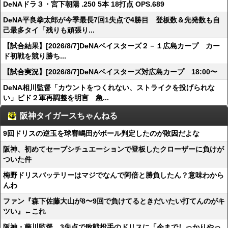
DeNAドラ３・宮下朝陽 .250 5本 18打点 OPS.689
DeNA平良拳太郎が今季最長7回1失点で4勝目 登板数＆先発数も自
己最多タイ「残りも頑張り...
【試合結果】[2026/8/7]DeNAベイスターズ２－１広島カープ カー
ド初戦を競り勝ち...
【試合実況】[2026/8/7]DeNAベイスターズ対広島カープ 18:00〜
DeNA相川監督「カウントをつくれない、ストライクを投げられな
い」ビド２軍再調整を明言 急...
阪神タイガースちゃんねる
9回ドリスの逆玉を球審嶋田がボール判定したのが敗因だよな
阪神、初めてセーブシチュエーションで登板したクローザーに負けが
ついた件
梅野ドリスバッテリーはマジでなんで阿倍と勝負したん？意味わから
んわ
ファン『森下佐藤大山が8〜9回で負けてるときだいたい打てんのがキ
ツい』←これ
阪神・藤川監督、3失点で敗戦投手のドリスに「今までしっかりやっ