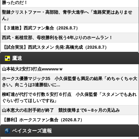
勝ったのだ！
聖隷クリストファー・高部陸、青学大進学へ「進路変更はありませ
ん」
【３連敗】西武ファン集合（2026.8.7）
西武・柘植世那、母校勝利を祝う4年ぶりのホームラン！
【試合実況】西武スタメン 先発:高橋光成（2026.8.7）
鷹速
山本祐大2安打3打点wwwwwｗ
ホークス優勝マジック35 小久保監督も満足の結果「めちゃくちゃ大
きい。向こうは3連勝狙いに...
柳町達が代打で６打数５安打６打点 小久保監督「スタメンでもあれ
ぐらい打ってほしいですね」
山本恵大の右肘手術が終了 競技復帰まで6～8ヶ月の見込み
【勝利】ホークスファン集合（2026.8.7）
ベイスターズ速報