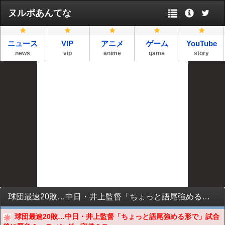
ヌルポあんてな
ニュース
VIP
アニメ
ゲーム
YouTube
news
vip
anime
game
story
球団最速20敗…中日・井上監督「ちょっと語尾強める形で」試合後に緊急ミーティング 守備ミス相次ぎ自滅
球団最速20敗…中日・井上監督「ちょっと語尾強める形で」試合