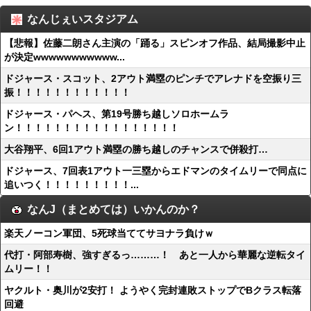
なんじぇいスタジアム
【悲報】佐藤二朗さん主演の「踊る」スピンオフ作品、結局撮影中止
が決定wwwwwwwwwww...
ドジャース・スコット、2アウト満塁のピンチでアレナドを空振り三
振！！！！！！！！！！！！
ドジャース・パヘス、第19号勝ち越しソロホームラ
ン！！！！！！！！！！！！！！！！！
大谷翔平、6回1アウト満塁の勝ち越しのチャンスで併殺打…
ドジャース、7回表1アウト一三塁からエドマンのタイムリーで同点に
追いつく！！！！！！！！！...
なんJ（まとめては）いかんのか？
楽天ノーコン軍団、5死球当ててサヨナラ負けｗ
代打・阿部寿樹、強すぎるっ………！ あと一人から華麗な逆転タイ
ムリー！！
ヤクルト・奥川が2安打！ ようやく完封連敗ストップでBクラス転落
回避