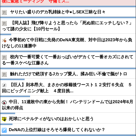
後に緊急ミーティング 守備ミス...
ヤりたい盛りのデカ乳姉妹と中●︎しSEX三昧な日々
【同人誌】飛び降りようと思ったら「死ぬ前にエッチしない？」
って謎の少女に【10円セール】
今季初めて中日戦に先発のDeNA東克樹、対中日は2023年から負
けなしの11連勝中
校内で一番可愛くて一番おっぱいがデカくて一番オカズにされて
る一番スケベな江藤さん
触れただけで絶頂するJカップ愛人、揉み狂い不倫で脳がトロ
【巨人】則本昂大、まさかの移籍後ワースト１２安打６失点 ５
回にビッグイニング献上 ４度目挑...
中日、11連敗中の東から先制！ バンテリンドームでは2024年6月
以来の得点
死球にペナルティがないのはおかしいと思う
DeNAの上位打線はそろそろ爆発してくれないか？