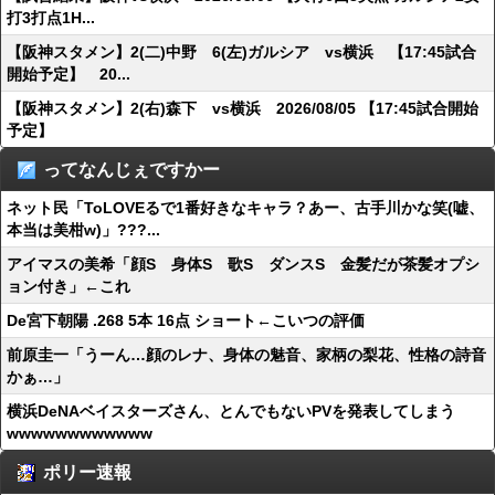
打3打点1H...
【阪神スタメン】2(二)中野 6(左)ガルシア vs横浜 【17:45試合
開始予定】 20...
【阪神スタメン】2(右)森下 vs横浜 2026/08/05 【17:45試合開始
予定】
ってなんじぇですかー
ネット民「ToLOVEるで1番好きなキャラ？あー、古手川かな笑(嘘、
本当は美柑w)」???...
アイマスの美希「顔S 身体S 歌S ダンスS 金髪だが茶髪オプシ
ョン付き」←これ
De宮下朝陽 .268 5本 16点 ショート←こいつの評価
前原圭一「うーん…顔のレナ、身体の魅音、家柄の梨花、性格の詩音
かぁ…」
横浜DeNAベイスターズさん、とんでもないPVを発表してしまう
wwwwwwwwwwww
ポリー速報