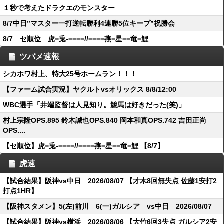
１秒で考えたドラクエのモンスター
8/7中日”マスター一打逆転勝利4連勝5位キープ”祝勝会
8/7 セ順位 虎=兎-====//====燕=星==竜=鯉
ツバメ速報
シカホワ村上、特大25号ホームラン！！！
【ファーム試合実況】ヤクルトvsオリックス 8/8/12:00
WBC選手「井端監督は人見知り。競馬は好きだった(笑)」
村上宗隆OPS.895 鈴木誠也OPS.840 岡本和真OPS.742 吉田正尚
OPS....
【セ順位】虎=兎-====//====燕=星==竜=鯉 【8/7】
虎速
【試合結果】阪神vs中日 2026/08/07 【才木8回無失点 佐藤1安打2
打点1HR】
【阪神スタメン】5(左)前川 6(一)ガルシア vs中日 2026/08/07
【試合結果】阪神vs横浜 2026/08/06 【大竹6回3失点 ガルシア2安