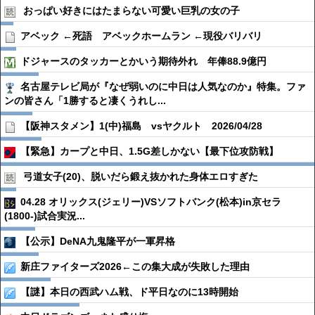
おっぱい好きにはたまらない可愛い巨乳の女の子
アベック ←死語 アベックホームラン ←現役バリバリ
ドジャースのタッカーとかいう期待外れ 年俸88.9億円
名古屋テレビ局が『なぜ弱いのに中日は人気なのか』特集。ファ
ンの皆さん「1勝すると凄くうれし...
【阪神スタメン】1(中)福島 vsヤクルト 2026/04/28
【緊急】カープと中日、1.5G差しかない【最下位攻防戦】
弓道女子(20)、脱いだら鍛え抜かれた身体エロすぎた
04.28 オリックス(ジェリー)VSソフトバンク(松本)in京セラ
(1800-)試合実況...
【公示】DeNA九鬼隆平が一軍昇格
新庄ファイターズ2026←この集大成が失敗した理由
【謎】本日の西武ハム戦、ド平日なのに13時開始