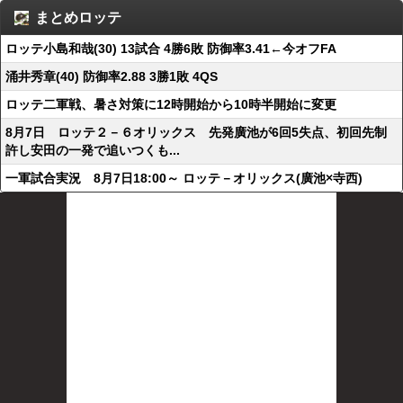
まとめロッテ
ロッテ小島和哉(30) 13試合 4勝6敗 防御率3.41←今オフFA
涌井秀章(40) 防御率2.88 3勝1敗 4QS
ロッテ二軍戦、暑さ対策に12時開始から10時半開始に変更
8月7日 ロッテ２－６オリックス 先発廣池が6回5失点、初回先制
許し安田の一発で追いつくも...
一軍試合実況 8月7日18:00～ ロッテ－オリックス(廣池×寺西)