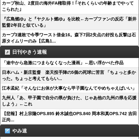
カープ秋山、2度目の海外FA権取得！｢それくらいの年齢までやって
こられた｣
『広島燃ゆ』と『ヤクルト燃ゆ』を比較←カープファンの反応「新井
監督2年目と似ている」
カープ3連敗で今季ワースト借金16。森下7回2失点の好投も反撃は石
原タイムリーのみ【広島1...
日刊やきう速報
「途中から急激につまらなくなった漫画」←思い浮かべた作品
日本ハム・新庄監督 楽天投手陣の5個の死球に苦言 「ちょっと多か
った。ちょっと考えてもらい...
江本孟紀「そんなにお体が大事なら甲子園なんてやめちゃえばいい」
九州人「あ、甲子園で自分の県が負けた、じゃあ他の九州の県を応援
しよう」←これ
【悲報】村上宗隆OPS.895 鈴木誠也OPS.840 岡本和真OPS.742 吉田
正尚...
やみ速