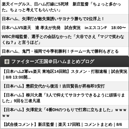
楽天イーグルス、日ハム打線に5死球 新庄監督「ちょっと多かっ
た。ちょっと考えてもらいたい」
日本ハム、矢澤打が敵失策誘いサヨナラ勝ちで2位浮上！
日本ハムVS楽天 達 孝太が先発 試合実況 inエスコンF 18:00〜
WBC井端監督、選手との会話なかった「大谷でさえ『マジで笑わな
くね？』と言うほど」
日本ハム、鬼門・福岡で今季初勝利！チーム一丸で勝利もぎとる
ファイターズ王国＠日ハムまとめブログ
【日本ハム2軍vs楽天 東地区14回戦】スタメン・打順速報｜試合実況
｜8/8 13:00開...
【日本ハム】懲罰交代から復活！吉田賢吾が昇格即3安打
【日本ハム】柳川大晟「3人で抑えてサヨナラできるように頑張りま
した」9回を三者凡退
【日本ハム】矢澤宏太「4番DHのつもりで打席に立ちました」ｗｗｗ
ｗｗ
【試合後コメント】新庄監督｜楽天 17回戦｜コメントまとめ｜8/6