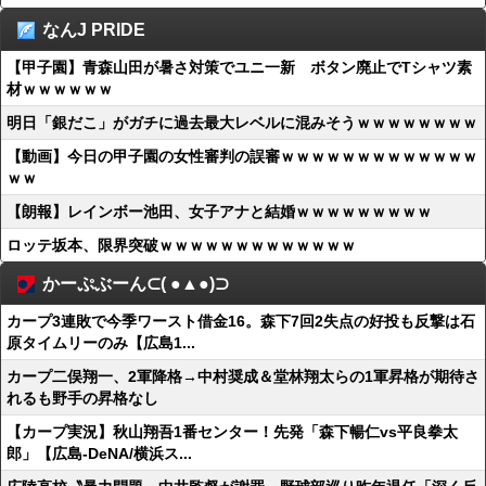
なんJ PRIDE
【甲子園】青森山田が暑さ対策でユニ一新 ボタン廃止でTシャツ素
材ｗｗｗｗｗｗ
明日「銀だこ」がガチに過去最大レベルに混みそうｗｗｗｗｗｗｗｗ
【動画】今日の甲子園の女性審判の誤審ｗｗｗｗｗｗｗｗｗｗｗｗｗ
ｗｗ
【朗報】レインボー池田、女子アナと結婚ｗｗｗｗｗｗｗｗｗ
ロッテ坂本、限界突破ｗｗｗｗｗｗｗｗｗｗｗｗｗ
かーぷぶーん⊂( ●▲●)⊃
カープ3連敗で今季ワースト借金16。森下7回2失点の好投も反撃は石
原タイムリーのみ【広島1...
カープ二俣翔一、2軍降格→中村奨成＆堂林翔太らの1軍昇格が期待さ
れるも野手の昇格なし
【カープ実況】秋山翔吾1番センター！先発「森下暢仁vs平良拳太
郎」【広島-DeNA/横浜ス...