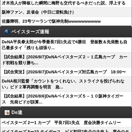
才木浩人が降板した瞬間に梅野も交代するべきだった説、浮上する
阪神ファン、反省会（中日に逆転負け）
佐藤輝明、23号ツーランで阪神先制wwwwwwwwww
ベイスターズ速報
DeNA平良拳太郎が今季最長7回1失点で4勝目 登板数＆先発数も自
己最多タイ「残りも頑張り...
【試合結果】[2026/8/7]DeNAベイスターズ２－１広島カープ カー
ド初戦を競り勝ち...
【試合実況】[2026/8/7]DeNAベイスターズ対広島カープ 18:00〜
DeNA相川監督「カウントをつくれない、ストライクを投げられな
い」ビド２軍再調整を明言 急...
【試合結果】[2026/8/6]DeNAベイスターズ５－１０阪神タイガー
ス 先発ビドが誤算...
De速
ベイスターズ 2ー1 カープ 平良7回1失点 度会決勝タイムリー
ベイスターズ 5ー10 タイガース ビド初回7失点の大炎上 度会のタ