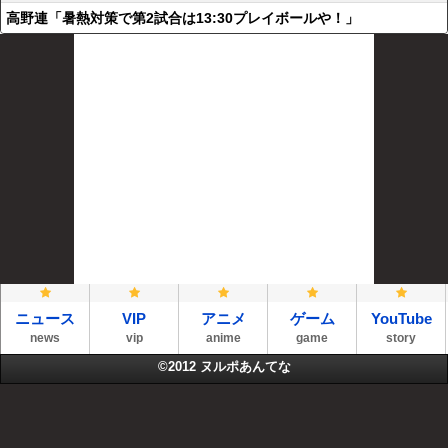
高野連「暑熱対策で第2試合は13:30プレイボールや！」
ニュース
VIP
アニメ
ゲーム
YouTube
news
vip
anime
game
story
©2012
ヌルポあんてな