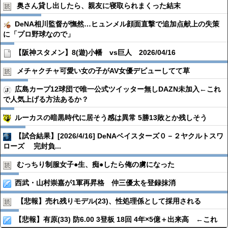
奥さん貸し出したら、親友に寝取られまくった結末
DeNA相川監督が憮然…ヒュンメル顔面直撃で追加点献上の失策
に「プロ野球なので」
【阪神スタメン】8(遊)小幡 vs巨人 2026/04/16
メチャクチャ可愛い女の子がAV女優デビューしてて草
広島カープ12球団で唯一公式ツイッター無しDAZN未加入←これ
で人気上げる方法あるか？
ルーカスの暗黒時代に居そう感は異常 5勝13敗とか残しそう
【試合結果】[2026/4/16] DeNAベイスターズ０－２ヤクルトスワ
ローズ 完封負...
むっちり制服女子●︎生、痴●︎したら俺の虜になった
西武・山村崇嘉が1軍再昇格 仲三優太を登録抹消
【悲報】売れ残りモデル(23)、性処理係として採用される
【悲報】有原(33) 防6.00 3登板 18回 4年×5億＋出来高 ←これ