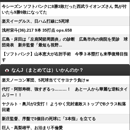
今シーズン ソフトバンクに8勝3敗だった西武ライオンズさん 気が付
いたら9勝9敗になってた
楽天イーグルス、日ハム打線に5死球
浅村栄斗(36).217 9本 35打点 ops.658
広島・床田は「左肩関節周囲炎」の診断 広島市内の病院を受診 球
団発表 新井監督「最短も視野...
【ソフトバンク】山本恵大が右肘手術 今季３本塁打も来季復帰目指
す
なんJ（まとめては）いかんのか？
楽天ノーコン軍団、5死球当ててサヨナラ負けｗ
代打・阿部寿樹、強すぎるっ………！ あと一人から華麗な逆転タイ
ムリー！！
ヤクルト・奥川が2安打！ ようやく完封連敗ストップでBクラス転落
回避
新庄監督、序盤で3個目の死球に「3本指」を立てる
巨人・高梨雄平、お泊まり不倫愛