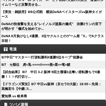
イムリーなど反撃見せる...
【実況・雑談用】8/6公式戦 横浜DeNAベイスターズvs阪神タイガ
ース
DeNAの快進撃を支える”レイノルズ提案の儀式” 決勝2ランの宮下
が明かす「儀式を始めてか...
DeNA 8月負けなし4連勝、3位ヤクルトとのゲーム差「0」でAクラス
目前！
竜速
8/7中日”マスター一打逆転勝利4連勝5位キープ”祝勝会
8/7 セ順位 虎=兎-====//====燕=星==竜=鯉
【試合結果】 8/7 中日 3-2 阪神 9回土壇場3点奪い逆転勝ちで4連
勝！！！代打切り...
【ドラゴンズ実況】8/7 中日vs阪神（京セラD大阪）18:00～先発：
高橋宏斗【中継:ス...
愛知県 vs 岐阜県
ツバメ速報