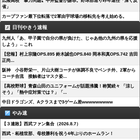
広陵高校〝暴力問題〟中井監督が謝罪。野球部巡り昨年退任「深く反
省」
カープファン最下位転落で2軍由宇球場の移転先を考え始める。
日刊やきう速報
九州人「あ、甲子園で自分の県が負けた、じゃあ他の九州の県を応援
しよう」←これ
【悲報】村上宗隆OPS.895 鈴木誠也OPS.840 岡本和真OPS.742 吉田
正尚...
阪神 小谷野栄一、片山大樹コーチが体調不良でベンチ外、2軍から
コーチ合流 接触者はマスク姿...
【高校野球】青森山田のユニフォームが話題沸騰！称賛続々 「涼し
そう」「熱中症対策では？」「...
中日ドラゴンズ、Aクラスまで3ゲーム差wwwwwwwww
やみ速
【３連敗】西武ファン集合（2026.8.7）
西武・柘植世那、母校勝利を祝う4年ぶりのホームラン！