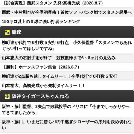
【試合実況】西武スタメン 先発:高橋光成（2026.8.7）
西武・中村剛也が今季初昇格！首位ソフトバンク戦でスタメン起用へ
150キロ以上の直球に強い打者ランキング
鷹速
柳町達が代打で６打数５安打６打点 小久保監督「スタメンでもあれ
ぐらい打ってほしいですね」
山本恵大の右肘手術が終了 競技復帰まで6～8ヶ月の見込み
【勝利】ホークスファン集合（2026.8.7）
柳町達が2点勝ち越しタイムリー！！今季代打で６打数５安打
山本祐大、髙橋光成から先制タイムリー！！
阪神タイガースちゃんねる
阪神・藤川監督、3失点で敗戦投手のドリスに「今までしっかりやっ
てきてましたから」
阪神・藤川、いまだに勝ちパの中継ぎクローザーの序列を決め切れな
い