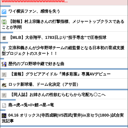
wwwwwwwwwwwwwwwwwwww...
ワイ横浜ファン、感情を失う
【朗報】村上宗隆さんの打撃指標、メジャートップクラスである
ことが判明
【MLB】大谷翔平、1783日ぶり“投手専念”で圧巻投球
立浪和義さんが少年野球チームの総監督となる日本初の育成支援
型プロジェクトのスタート！！
歴代のプロ野球中継で好きな曲
【速報】グラビアアイドル『博多彩葉』専属AVデビュー
ロッテ新球場、ドーム化決定（アサ芸）
【同人誌】お姉さんの性欲むらむらから宅配ち〇こへ
燕-=虎-=兎=//=鯉-=星-=竜
04.16 オリックス(寺西成騎)VS西武(菅井)in京セラ(1800-)試合実
況記事