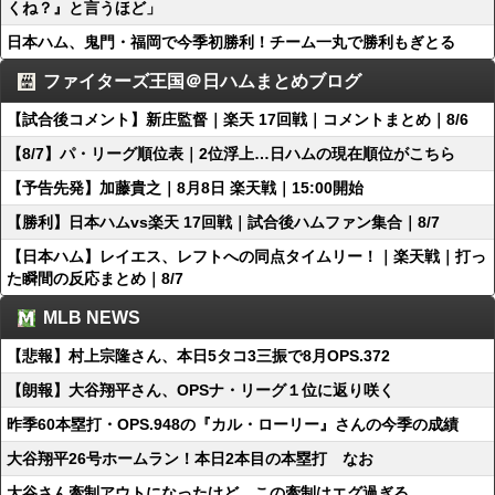
くね？』と言うほど」
日本ハム、鬼門・福岡で今季初勝利！チーム一丸で勝利もぎとる
ファイターズ王国＠日ハムまとめブログ
【試合後コメント】新庄監督｜楽天 17回戦｜コメントまとめ｜8/6
【8/7】パ・リーグ順位表｜2位浮上…日ハムの現在順位がこちら
【予告先発】加藤貴之｜8月8日 楽天戦｜15:00開始
【勝利】日本ハムvs楽天 17回戦｜試合後ハムファン集合｜8/7
【日本ハム】レイエス、レフトへの同点タイムリー！｜楽天戦｜打っ
た瞬間の反応まとめ｜8/7
MLB NEWS
【悲報】村上宗隆さん、本日5タコ3三振で8月OPS.372
【朗報】大谷翔平さん、OPSナ・リーグ１位に返り咲く
昨季60本塁打・OPS.948の『カル・ローリー』さんの今季の成績
大谷翔平26号ホームラン！本日2本目の本塁打 なお
大谷さん牽制アウトになったけど、この牽制はエグ過ぎる