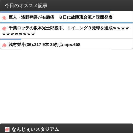
今日のオススメ記事
巨人・浅野翔吾が右膝痛 ８日に故障班合流と球団発表
千葉ロッテの坂本光士郎投手、１イニング３死球を達成ｗｗｗｗ
ｗｗｗｗｗｗｗｗ
浅村栄斗(36).217 9本 35打点 ops.658
なんじぇいスタジアム