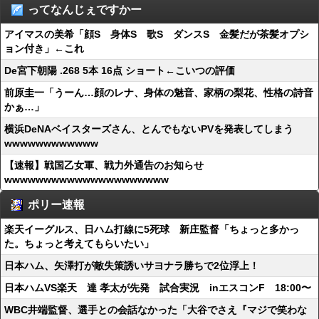
ってなんじぇですかー
アイマスの美希「顔S 身体S 歌S ダンスS 金髪だが茶髪オプシ
ョン付き」←これ
De宮下朝陽 .268 5本 16点 ショート←こいつの評価
前原圭一「うーん…顔のレナ、身体の魅音、家柄の梨花、性格の詩音
かぁ…」
横浜DeNAベイスターズさん、とんでもないPVを発表してしまう
wwwwwwwwwwww
【速報】戦国乙女軍、戦力外通告のお知らせ
wwwwwwwwwwwwwwwwwwwww
ポリー速報
楽天イーグルス、日ハム打線に5死球 新庄監督「ちょっと多かっ
た。ちょっと考えてもらいたい」
日本ハム、矢澤打が敵失策誘いサヨナラ勝ちで2位浮上！
日本ハムVS楽天 達 孝太が先発 試合実況 inエスコンF 18:00〜
WBC井端監督、選手との会話なかった「大谷でさえ『マジで笑わな