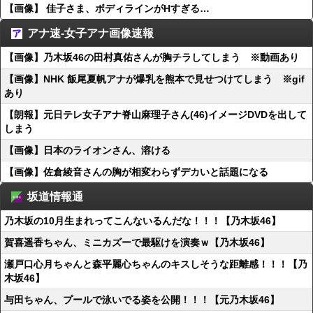
【画像】 佳子さま、ボディラインがHすぎる…
アナ速‐女子アナ画像速報
【画像】乃木坂46の田村真佑さんが胸チラしてしまう ※動画あり
【画像】NHK 飯尾夏帆アナが爆乳を熊本で見せつけてしまう ※gif
あり
【朗報】元日テレ女子アナ脊山麻理子さん(46)イメージDVDを出して
しまう
【画像】日本のライオンさん、溶ける
【画像】佐倉綾音さんの胸が相変わらずデカいと話題になる
坂道情報通
乃木坂の10月生まれってこんないるんだな！！！【乃木坂46】
賀喜遥香ちゃん、ミニカズーで最駆けを演奏ｗ【乃木坂46】
瀬戸口心月ちゃんと森平麗心ちゃんのキスしそうな距離感！！！【乃
木坂46】
与田ちゃん、プールで泳いでる姿を公開！！！【元乃木坂46】