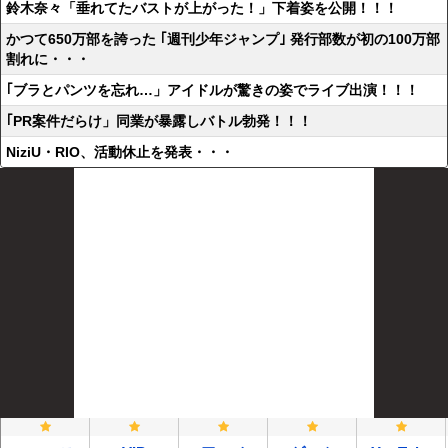
鈴木奈々「垂れてたバストが上がった！」下着姿を公開！！！
かつて650万部を誇った ｢週刊少年ジャンプ｣ 発行部数が初の100万部
割れに・・・
｢ブラとパンツを忘れ…」アイドルが驚きの姿でライブ出演！！！
｢PR案件だらけ」同業が暴露しバトル勃発！！！
NiziU・RIO、活動休止を発表・・・