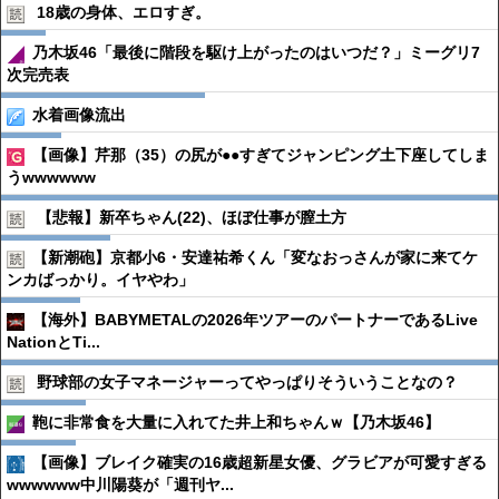
18歳の身体、エロすぎ。
乃木坂46「最後に階段を駆け上がったのはいつだ？」ミーグリ7
次完売表
水着画像流出
【画像】芹那（35）の尻が●●すぎてジャンピング土下座してしま
うwwwwww
【悲報】新卒ちゃん(22)、ほぼ仕事が膣土方
【新潮砲】京都小6・安達祐希くん「変なおっさんが家に来てケ
ンカばっかり。イヤやわ」
【海外】BABYMETALの2026年ツアーのパートナーであるLive
NationとTi...
野球部の女子マネージャーってやっぱりそういうことなの？
鞄に非常食を大量に入れてた井上和ちゃんｗ【乃木坂46】
【画像】ブレイク確実の16歳超新星女優、グラビアが可愛すぎる
wwwwww中川陽葵が「週刊ヤ...