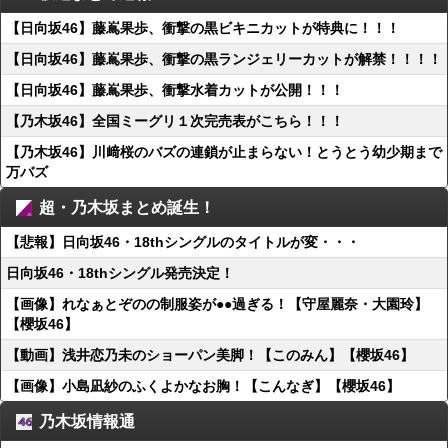
【日向坂46】藤嶌果歩、衝撃の黒ビキニカットが特典に！！！
【日向坂46】藤嶌果歩、衝撃の黒ランジェリーカットが解禁！！！！
【日向坂46】藤嶌果歩、衝撃水着カットが公開！！！
【乃木坂46】全国ミーグリ１次完売表がこちら！！！
【乃木坂46】川﨑桜のバズの連鎖が止まらない！とうとう幼少期まで
万バズ
超・乃木坂まとめ誕生！
【悲報】日向坂46・18thシングルのタイトルが変・・・
日向坂46・18thシングル発売決定！
【画像】れなぁとぞのの制服姿が●●過ぎる！【守屋麗奈・大園玲】
【櫻坂46】
【動画】浅井恋乃未のショーパン美脚！【このみん】【櫻坂46】
【画像】小島凪紗のふくよかなお胸！【こんなぎ】【櫻坂46】
乃木坂情報通