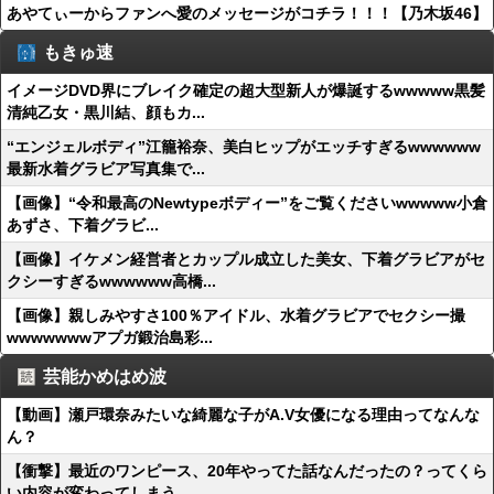
あやてぃーからファンへ愛のメッセージがコチラ！！！【乃木坂46】
もきゅ速
イメージDVD界にブレイク確定の超大型新人が爆誕するwwwww黒髪
清純乙女・黒川結、顔もカ...
“エンジェルボディ”江籠裕奈、美白ヒップがエッチすぎるwwwwww
最新水着グラビア写真集で...
【画像】“令和最高のNewtypeボディー”をご覧くださいwwwww小倉
あずさ、下着グラビ...
【画像】イケメン経営者とカップル成立した美女、下着グラビアがセ
クシーすぎるwwwwww高橋...
【画像】親しみやすさ100％アイドル、水着グラビアでセクシー撮
wwwwwwwアプガ鍛治島彩...
芸能かめはめ波
【動画】瀬戸環奈みたいな綺麗な子がA.V女優になる理由ってなんな
ん？
【衝撃】最近のワンピース、20年やってた話なんだったの？ってくら
い内容が変わってしまう