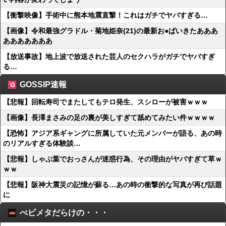
【衝撃映像】手術中に熊本地震直撃！これはガチでヤバすぎる…
【画像】令和最強グラドル・菊地姫奈(21)の最新お●ぱいきたあああ
あああああああ
【放送事故】地上波で放送された芸人のセクハラがガチでヤバすぎ
る…
GOSSIP速報
【悲報】回転寿司でまたしてもテロ発生、スシローが被害ｗｗｗ
【画像】長澤まさみの足の裏が美しすぎて舐めてみたい件ｗｗｗｗ
【恐怖】アジア系ギャングに所属していた元メンバーが語る、あの時
のリアルすぎる体験談…
【悲報】しゃぶ葉でおっさんが迷惑行為、その理由がヤバすぎて草ｗ
ｗｗ
【悲報】阪神大震災の記憶が蘇る…あの時の衝撃的な写真が再び話題
に
べビメタだらけの・・・