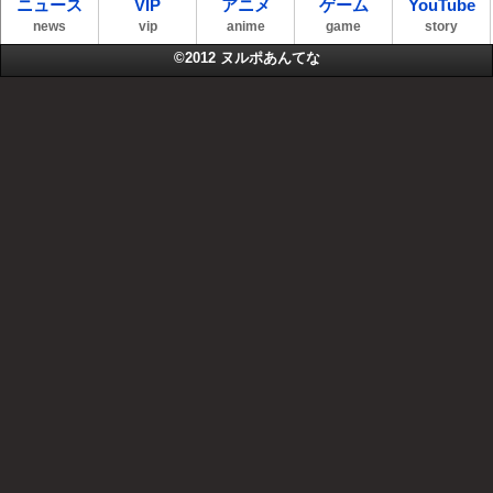
ニュース
VIP
アニメ
ゲーム
YouTube
news
vip
anime
game
story
©2012
ヌルポあんてな