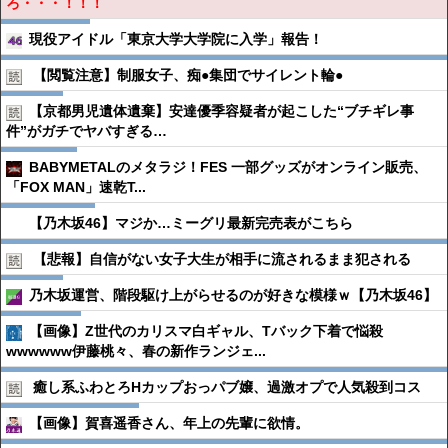
ろ・・・！！！
現役アイドル「東京大学大学院に入学」報告！
【閲覧注意】制服女子、痴●︎集団でサイレント輪●︎
【京都男児遺体遺棄】安達優季容疑者が起こした“ブチギレ事
件”がガチでヤバすぎる…
BABYMETALのメタラジ！FES 一部グッズがオンライン販売、
「FOX MAN」速乾T...
【乃木坂46】マジか…ミーグリ最新完売表がこちら
【悲報】自信がない女子大生が相手に流されるまま犯される
乃木坂運営、階段駆け上がらせるのが好きな模様ｗ【乃木坂46】
【画像】Z世代のカリスマ白ギャル、Tバック下着で悩殺
wwwwww伊藤桃々、春の新作ランジェ...
癒し系ふわとろHカップおっパブ嬢、過激オプで人気殺到コス
【画像】賀喜遥香さん、年上の先輩に欲情。