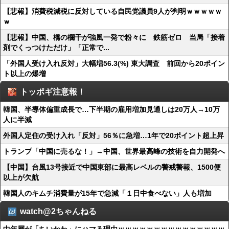
【悲報】消費税減税に反対している自民党議員9人が判明ｗｗｗｗｗ
ｗ
【悲報】中国、橋の欄干が強風一発で粉々に 鉄筋ゼロ 当局「接着
剤でくっつけただけ」「正常で...
「外国人受け入れ反対」大幅増56.3(%) 東大調査 前回から20ポイン
ト以上の爆増
トッポギ注意報！
韓国、半導体偏重成長で…下半期の雇用増加見通しは20万人→10万
人に半減
外国人定住の受け入れ「反対」56％に急増…1年で20ポイント超上昇
トランプ「中国に売るな！」→中国、世界最高峰の技術を自力開発へ
【中国】台風13号接近で中国東部に最高レベルの警戒警報、1500便
以上が欠航
韓国人のキムチ消費量が15年で急減「１日中食べない」人も増加
watch@2ちゃんねる