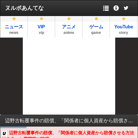
ヌルポあんてな
ニュース
VIP
アニメ
ゲーム
YouTube
news
vip
anime
game
story
辺野古転覆事件の賠償、「関係者に個人資産から賠償させる方法はある」と専門家が指摘
辺野古転覆事件の賠償、「関係者に個人資産から賠償させる方法