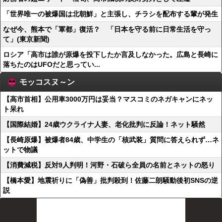
「世界唯一の被爆国は北朝鮮」と主張し、チラシを配布する輩が発生
なぜ今、熊本で「軍都」復活？ 「日本を守る前に日常生活を守っ
て」(東京新聞)
ロシア「高市は誰が原爆を投下したか言及しなかった。広島と長崎に
落ちたのはUFOだと思ってい...
モッコスヌ～ン
【高市首相】公用車3000万円は妥当？マスコミのネガキャンにネッ
ト呆れ
【国際結婚】24歳ウクライナ人妻、老化批判に反論！ネット騒然
【長崎原爆】被爆者84歳、中学生の「核武装」質問に答えられず…ネ
ットで物議
【消費減税】反対9人判明！河野・石破ら全員の名前とネットの怒り
【橋本愛】地震祈りに「偽善」批判殺到！佐藤二朗騒動後初SNSの逆
説