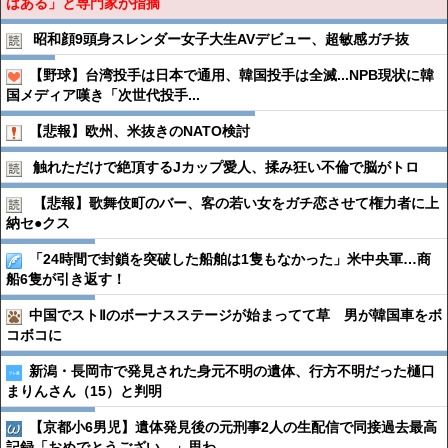
はある」と専門家が指摘
昭和顔9頭身スレンダー女子大生AVデビュー、超敏感ガチ抜
【野球】台湾投手は日本で通用、韓国投手は全滅...NPB現状に韓
国メディア嘆き「次世代投手...
【悲報】欧州、米抜きのNATO検討
触れただけで絶頂するJカップ愛人、揉み狂い不倫で脳がトロ
【悲報】歌舞伎町のバー、客の若い女をガチ恋させて権力者に上
納セ●︎クス
「24時間で封鎖を突破した船舶は1隻もなかった」米中央軍…商
船6隻が引き返す！
中国でストⅡのボーナスステージが始まってて草 男が韓国車をボ
コボコに
新潟・長岡市で発見された身元不明の遺体、行方不明だった樋口
まりんさん（15）と判明
【京都小6男児】遺体発見後の元刑事2人の生配信で同接過去最高
記録「おめでとうござい…」思わ...