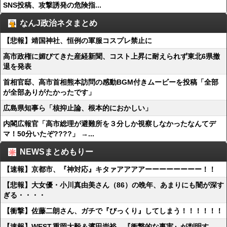
SNS投稿、攻撃誘発の危険指...
なんJ政治ネタまとめ
【悲報】靖国神社、恒例の軍服コスプレ禁止に
高市政権に媚びてきた産経新聞、コスト上昇に耐えられず東北6県撤
退を発表
首相官邸、高市首相熊本訪問の感動BGM付きムービーを投稿「全部
が全部ありがたかったです」
広島県知事ら「核抑止論、根本的におかしい」
内閣広報官「高市総理が避難所を３分しか視察しなかったなんてデ
マ！50分いたぞ????」 →...
NEWSまとめもりー
【速報】京都市、『神対応』キタァアアアアーーーーーーーー！！
【悲報】大女優・小川真由美さん（86）の晩年、あまりにも闇が深す
ぎる・・・・
【衝撃】佐藤二朗さん、ガチで『びっくり』してしまう！！！！！！
【速報】WEST.重岡大毅＆濱田崇裕、『衝撃的な事実』が判明す