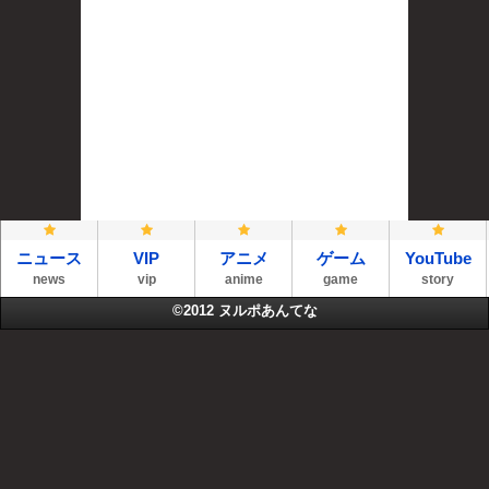
ニュース
VIP
アニメ
ゲーム
YouTube
news
vip
anime
game
story
©2012
ヌルポあんてな