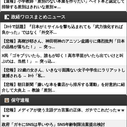
【速報】小学教師「差別のない本屋を作りたい」ヘイト本と認定して
排除する差別はきれいな差別ｗ...
政経ワロスまとめニュース
【ﾈｯﾄで話題】『日本がミサイルを撃ち込まれても「武力強化すれば
良かった」ではなく「外交不...
【悲報】高樹沙耶さん、神田明神のアニソン盆踊りに痛烈批判「日本
の品格が落ちた！」 ← 突っ...
X民「ゴキブリいたら、誰もが叩く！高市早苗がいたら出ていけと叫
ぶのは、当然！」 ← 突っ込...
【悲報】22歳の女さん、いきなり面識ない女子中学生にラリアットし
逮捕される → ﾈｯﾄ「私...
【悲報】朝日新聞「嫌いな本を書店から排斥する運動」を好意的に紹
介して大炎上 → 教諭「差別...
保守速報
【悲報】メディアが使う主語デカ言葉の正体、ガチでこれだったｗｗ
ｗｗ
政府「ガキにSNSは早いやろ」SNS年齢制限法案提出検討