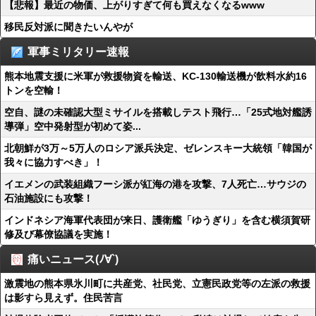
【悲報】最近の物価、上がりすぎて何も買えなくなるwww
移民反対派に聞きたいんやが
軍事ミリタリー速報
熊本地震支援に米軍が救援物資を輸送、KC-130輸送機が飲料水約16
トンを空輸！
空自、謎の未確認大型ミサイルを搭載しテスト飛行…「25式地対艦誘
導弾」空中発射型が初めて姿...
北朝鮮が3万～5万人のロシア派兵決定、ゼレンスキー大統領「韓国が
我々に協力すべき」！
イエメンの武装組織フーシ派が紅海の港を攻撃、7人死亡…サウジの
石油施設にも攻撃！
インドネシア海軍代表団が来日、護衛艦「ゆうぎり」を含む横須賀研
修及び幕僚協議を実施！
痛いニュース(ﾉ∀`)
激震地の熊本県氷川町に共産党、社民党、立憲民政党等の左派の救援
は影すら見えず。住民苦言