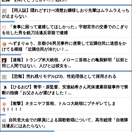
【同人誌】隠れどすけべ清楚お嬢様しおり先輩はムラムラえっち
が止まらない
「食事に困って逮捕してほしかった」宇都宮市の交番でのこぎり
を出した男を銃刀法違反容疑で逮捕
へずまりゅう、京都小6男児事件に便乗して近隣住民に迷惑をか
けてる模様 「近隣住民が冷たい！...
【速報】トランプ米大統領、メローニ首相との亀裂鮮明「以前と
同じ人間ではない、人びとは彼女を...
【悲報】売れ残りモデル(23)、性処理係として採用される
【ひるおび】青学・原監督、安達結希さん死体遺棄容疑事件で禁
断の指摘「お父さんが運びました！...
【衝撃】ネタニヤフ首相、トルコ大統領にブチギレてしま
う！！！！
自民党大会での隊員による国歌歌唱について、高市総理「自衛隊
法違反にはあたらない」