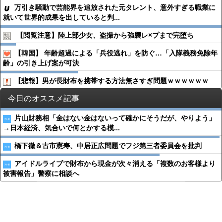
万引き騒動で芸能界を追放された元タレント、意外すぎる職業に
就いて世界的成果を出していると判...
【閲覧注意】陸上部少女、盗撮から強襲レ×プまで完堕ち
【韓国】 年齢超過による「兵役逃れ」を防ぐ…「入隊義務免除年
齢」の引き上げ案が可決
【悲報】男が長財布を携帯する方法無さすぎ問題ｗｗｗｗｗｗ
今日のオススメ記事
片山財務相「金はない金はないって確かにそうだが、やりよう」
→日本経済、気合いで何とかする模...
橋下徹＆古市憲寿、中居正広問題でフジ第三者委員会を批判
アイドルライブで財布から現金が次々消える「複数のお客様より
被害報告」警察に相談へ