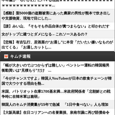
中年層が「ちいかわ」にハマる理由ｗｗｗｗｗｗｗｗｗｗｗｗｗｗｗ
ｗｗｗｗｗｗｗｗｗｗｗｗｗｗ...
【感動】梨5000個の盗難被害にあった農家の男性が熊本で炊き出し
や支援物資、現地で目にした...
【謎】みい山、『そもそも作品自体が糞つまらない』と叩かれだす
女がトップに建つとダメになる←これソースあるの？
【悲報】有吉弘行、居酒屋の“お通し”に本音「だいたい嫌いなものが
出てくる」「お通しカットし...
キムチ速報
「幅が大きいのでぶつからずは難しい」ベントレー運転の韓国籍男
衝動買いは“見積もり”だけ ...
「今がチャンスですよ」韓国人YouTuberが日本の飲食チェーンが韓
国で大ウケする理由を熱...
米国、パトリオット在庫1700基未満…米政府関係者「北朝鮮との戦
争時に在韓米軍は脆弱」
韓国人のキムチ消費量が15年で急減 「1日中食べない」人も増加
【大阪高裁】在日コリアンへの名誉棄損、泉南市議に再び賠償命令