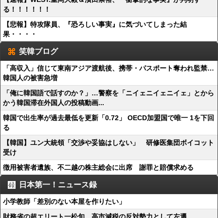
る！！！！！！
【悲報】特攻隊員、『恐ろしい事実』に気づいてしまった結
果・・・・
笑韓ブログ
「高収入」信じて東南アジア渡航後、携帯・パスポート奪われ監禁…
韓国人の被害急増
「俺に韓国語で話すのか？」…警察を「ニイェニイェニイェ」とから
かう韓国滞在外国人の投稿動画...
韓国で出生率が過去最低を更新「0.72」 OECD加盟国で唯一 1を下回
る
【韓国】ユン大統領「交渉や妥協はしない」 研修医集団ボイコット
受け
徴用被害者遺族、不二越の株主総会に出席 謝罪と賠償求める
日本第一！ニュース録
小学教師「差別のない本屋を作りたい」
財務省の超エリート一松旬、高市減税の反対勢力として左遷