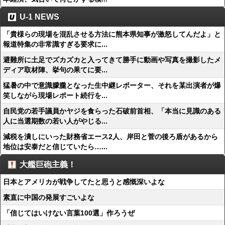
U-1 NEWS
「貴様らの現場を混乱させる方法に熊本県知事が激怒してんだよ」と
報道特集の非常識すぎる要求に...
避難所に土足でズカズカと入ってきて勝手に動画や写真を撮影したメ
ディア取材陣、挙句の果てに要...
猛暑の中で意識朦朧となった生中継レポーター、それを某出演者が爆
笑しながら現場レポート続行を...
自民党の若手議員かヤジを食らった石破前首相、「本当に見識のある
人に当選期数の若い人がやじる...
減税を潰しにいった財務省エース2人、岸田と菅の後ろ盾があるから
地位は安泰だと信じていたら…...
大艦巨砲主義！
日本とアメリカが戦争してたと思うと感慨深いよな
素直に中国の発展すごいよな
「信じてはいけない言葉100選」作ろうぜ