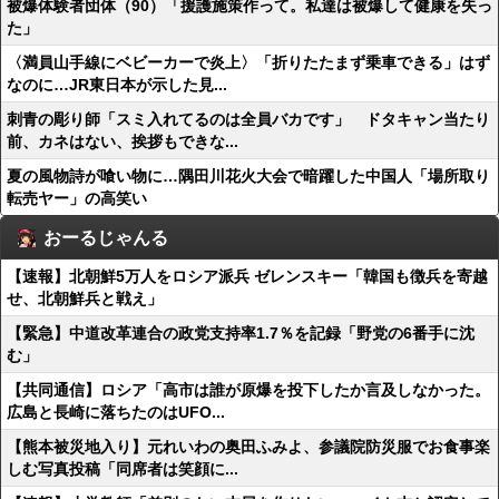
被爆体験者団体（90）「援護施策作って。私達は被爆して健康を失っ
た」
〈満員山手線にベビーカーで炎上〉「折りたたまず乗車できる」はず
なのに…JR東日本が示した見...
刺青の彫り師「スミ入れてるのは全員バカです」 ドタキャン当たり
前、カネはない、挨拶もできな...
夏の風物詩が喰い物に…隅田川花火大会で暗躍した中国人「場所取り
転売ヤー」の高笑い
おーるじゃんる
【速報】北朝鮮5万人をロシア派兵 ゼレンスキー「韓国も徴兵を寄越
せ、北朝鮮兵と戦え」
【緊急】中道改革連合の政党支持率1.7％を記録「野党の6番手に沈
む」
【共同通信】ロシア「高市は誰が原爆を投下したか言及しなかった。
広島と長崎に落ちたのはUFO...
【熊本被災地入り】元れいわの奥田ふみよ、参議院防災服でお食事楽
しむ写真投稿「同席者は笑顔に...