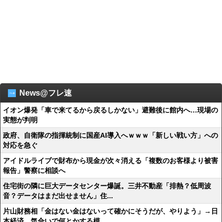
News@フレ速
イオン爆発「車で来てるから戻るしかない」避難後に館内へ…現場の
実態が判明
政府、自衛隊の指揮統制に国産AI導入へｗｗｗ「新しい戦い方」への
対応を急ぐ
アイドルライブで財布から現金が次々消える「複数のお客様より被害
報告」警察に相談へ
住宅街の隣に巨大データセンター爆誕。三井不動産「排熱？低周波
音？データはまだ出せません」住...
片山財務相「金はない金はないって確かにそうだが、やりよう」→日
本経済、気合いで何とかする模...