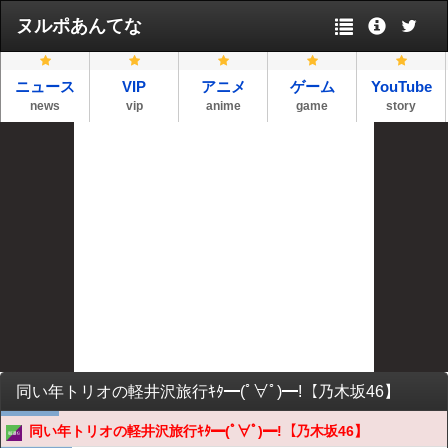
ヌルポあんてな
ニュース
VIP
アニメ
ゲーム
YouTube
news
vip
anime
game
story
同い年トリオの軽井沢旅行ｷﾀ━(ﾟ∀ﾟ)━!【乃木坂46】
同い年トリオの軽井沢旅行ｷﾀ━(ﾟ∀ﾟ)━!【乃木坂46】