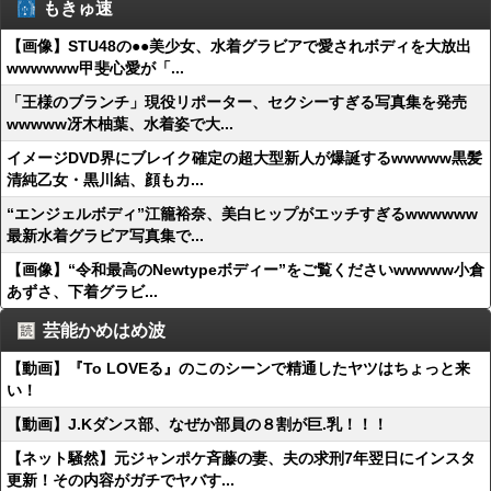
もきゅ速
【画像】STU48の●●美少女、水着グラビアで愛されボディを大放出
wwwwww甲斐心愛が「...
「王様のブランチ」現役リポーター、セクシーすぎる写真集を発売
wwwww冴木柚葉、水着姿で大...
イメージDVD界にブレイク確定の超大型新人が爆誕するwwwww黒髪
清純乙女・黒川結、顔もカ...
“エンジェルボディ”江籠裕奈、美白ヒップがエッチすぎるwwwwww
最新水着グラビア写真集で...
【画像】“令和最高のNewtypeボディー”をご覧くださいwwwww小倉
あずさ、下着グラビ...
芸能かめはめ波
【動画】『To LOVEる』のこのシーンで精通したヤツはちょっと来
い！
【動画】J.Kダンス部、なぜか部員の８割が巨.乳！！！
【ネット騒然】元ジャンポケ斉藤の妻、夫の求刑7年翌日にインスタ
更新！その内容がガチでヤバす...