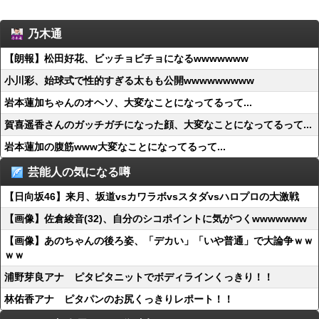
乃木通
【朗報】松田好花、ビッチョビチョになるwwwwwww
小川彩、始球式で性的すぎる太もも公開wwwwwwwww
岩本蓮加ちゃんのオヘソ、大変なことになってるって...
賀喜遥香さんのガッチガチになった顔、大変なことになってるって...
岩本蓮加の腹筋www大変なことになってるって...
芸能人の気になる噂
【日向坂46】来月、坂道vsカワラボvsスタダvsハロプロの大激戦
【画像】佐倉綾音(32)、自分のシコポイントに気がつくwwwwwww
【画像】あのちゃんの後ろ姿、「デカい」「いや普通」で大論争ｗｗ
ｗｗ
浦野芽良アナ ピタピタニットでボディラインくっきり！！
林佑香アナ ピタパンのお尻くっきりレポート！！