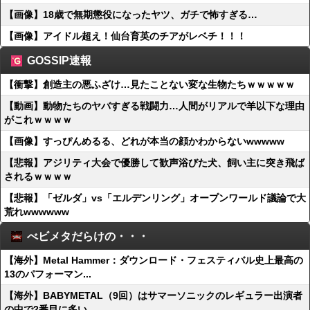
【画像】18歳で無期懲役になったヤツ、ガチで怖すぎる…
【画像】アイドル超え！仙台育英のチアがレベチ！！！
GOSSIP速報
【衝撃】創造主の悪ふざけ…見たことない変な生物たちｗｗｗｗｗ
【動画】動物たちのヤバすぎる戦闘力…人間がリアルで羊以下な理由
がこれｗｗｗｗ
【画像】すっぴんめるる、どれが本当の顔かわからないwwwww
【悲報】アジリティ大会で優勝して歓声浴びた犬、飼い主に突き飛ば
されるｗｗｗｗ
【悲報】「ゼルダ」vs「エルデンリング」オープンワールド議論で大
荒れwwwwww
べビメタだらけの・・・
【海外】Metal Hammer：ダウンロード・フェスティバル史上最高の
13のパフォーマン...
【海外】BABYMETAL（9回）はサマーソニックのレギュラー出演者
の中で2番目に多い