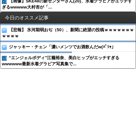
【画像】SKE48の新センターさん(20)、水着グラビアがエッチす
ぎるwwwww大村杏が「...
今日のオススメ記事
【悲報】 氷河期弱おぢ（50）、新聞に絶望の投稿ｗｗｗｗｗｗｗ
ｗｗｗｗ
ジャッキー・チェン「濃いメンツでお酒飲んだw(ﾊﾟｼｬ」
“エンジェルボディ”江籠裕奈、美白ヒップがエッチすぎる
wwwwww最新水着グラビア写真集で...