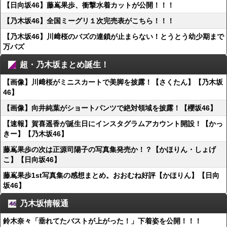
【日向坂46】藤嶌果歩、衝撃水着カットが公開！！！
【乃木坂46】全国ミーグリ１次完売表がこちら！！！
【乃木坂46】川﨑桜のバズの連鎖が止まらない！とうとう幼少期まで
万バズ
超・乃木坂まとめ誕生！
【画像】川﨑桜がミニスカートで美脚を披露！【さくたん】【乃木坂
46】
【画像】向井純葉がショートパンツで絶対領域を披露！【櫻坂46】
【速報】賀喜遥香が誕生日にインスタグラムアカウント開設！【かっ
きー】【乃木坂46】
藤嶌果歩の次は正源司陽子の写真集発売か！？【かほりん・しょげ
こ】【日向坂46】
藤嶌果歩1st写真集の感想まとめ。おおむね好評【かほりん】【日向
坂46】
乃木坂情報通
鈴木奈々「垂れてたバストが上がった！」下着姿を公開！！！