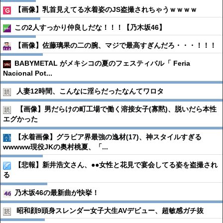
【画像】乳首見えてる水着姿のJS盗撮されちゃうｗｗｗｗ
この2人すっかり仲良しだな！！！【乃木坂46】
【画像】佐藤璃果の二の腕、マジで最高すぎんだろ・・・！！！
BABYMETAL がメキシコの夏のフェスティバル「 Feria
Nacional Pot...
人妻12時間、こんなに淫らだったなんてワロタ
【画像】男だらけの町工場で働く溶接女子(寡黙)、脱いだら本性
エグかった
【水着画像】グラビア界最強の逸材(17)、神スタイルすぎる
wwwww現役JKの奥村桃夏、「...
【悲報】新井浩文さん、●●女性と花見で宴会してる姿を盗撮され
る
乃木坂46の最新曲が快挙！
昭和顔9頭身スレンダー女子大生AVデビュー、超敏感ガチ抜