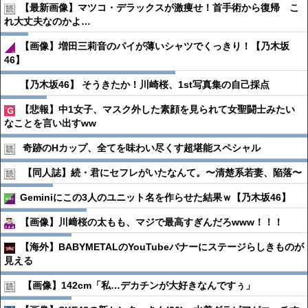
【最新画像】マツコ・デラックスが激痩せ！首手術から復帰 こ
れ大丈夫なのかよ…
【画像】増田三莉音のパイが薄いシャツでくっきり！【乃木坂
46】
【乃木坂46】 そうきたか！川崎桜、1st写真集の自己採点
【悲報】中1女子、マスク外した素顔を見られて女聖闘士みたい
なことを言い出すww
奇跡のHカップ、全てを味わい尽くす超堪能スペシャル
【同人誌】続・君にセフレがいたなんて。〜清楚系若妻、陥落〜
Geminiにこの3人のユニット名を作らせた結果ｗ【乃木坂46】
【画像】川﨑桜の太もも、マジで最高すぎんだろwww！！！
【海外】BABYMETALのYouTubeバナーにステージらしきものが
見える
【画像】142cm「私…デカチンが大好きなんですぅ」