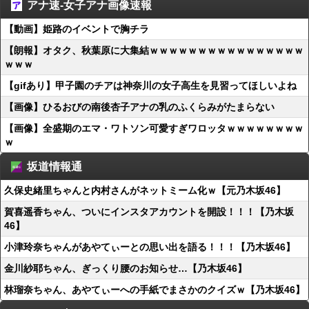
アナ速‐女子アナ画像速報
【動画】姫路のイベントで胸チラ
【朗報】オタク、秋葉原に大集結ｗｗｗｗｗｗｗｗｗｗｗｗｗｗｗｗ
ｗｗｗ
【gifあり】甲子園のチアは神奈川の女子高生を見習ってほしいよね
【画像】ひるおびの南後杏子アナの乳のふくらみがたまらない
【画像】全盛期のエマ・ワトソン可愛すぎワロッタｗｗｗｗｗｗｗｗ
ｗ
坂道情報通
久保史緒里ちゃんと内村さんがネットミーム化ｗ【元乃木坂46】
賀喜遥香ちゃん、ついにインスタアカウントを開設！！！【乃木坂
46】
小津玲奈ちゃんがあやてぃーとの思い出を語る！！！【乃木坂46】
金川紗耶ちゃん、ぎっくり腰のお知らせ…【乃木坂46】
林瑠奈ちゃん、あやてぃーへの手紙でまさかのクイズｗ【乃木坂46】