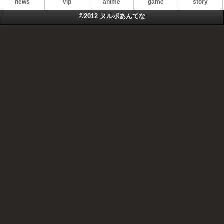
news
vip
anime
game
story
©2012
ヌルポあんてな