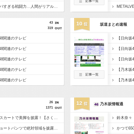
【動画】動物たちのヤバすぎる戦闘力…人間がリアルで羊以下な理由がこれｗｗｗｗ
43
10
坂道まとめ速報
319
B48関連のテレビ
B48関連のテレビ
B48関連のテレビ
【日向坂
B48関連のテレビ
【乃木坂
B48関連のテレビ
26
12
乃木坂情報通
1371
【画像】川﨑桜がミニスカートで美脚を披露！【さくたん】【乃木坂46】
【画像】向井純葉がショートパンツで絶対領域を披露！【櫻坂46】