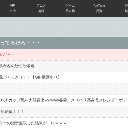
VIP
アニメ
ゲーム
YouTube
野
生活
趣味
乗り物
投資
翻
ってるだろ・・・
るだろ・・・
間溜め込んだ性欲爆発
尻がくっきり！！【GIF動画あり】
優子が結婚！！！
ターの指示無視した結果がコレｗｗｗ