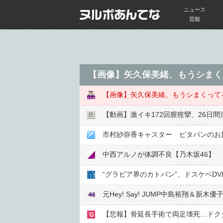
ニュース
芸能
【画像】矢久保美緒、もうシまく
【画像】矢久保美緒、もうシまくって
【動画】激イキ172回膣痙攣、26日
市村紗弥香キャスター ピタパンのお
中西アルノが体調不良【乃木坂46】
元Hey! Say! JUMP中島裕翔＆新木
【悲報】骨延長手術で両足壊死…ドク