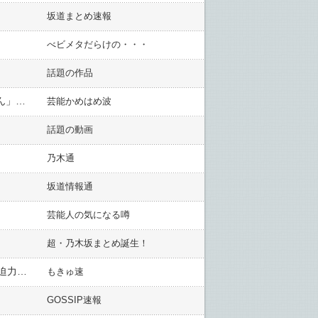
坂道まとめ速報
べビメタだらけの・・・
話題の作品
【動画】新垣結衣(37)、最新ビジュアル公開「またビジュ更新してきてる」「アラフォーってマジか全然見えん」の声
芸能かめはめ波
話題の動画
乃木通
坂道情報通
芸能人の気になる噂
超・乃木坂まとめ誕生！
【動画】規格外の爆乳美女、プロポーションが完璧すぎる・・・天野ちよ、水着グラビアのオフショットが大迫力！！！
もきゅ速
GOSSIP速報