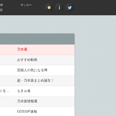
球
サッカー
訳
乃木通
おすすめ動画
芸能人の気になる噂
超・乃木坂まとめ誕生！
“グラビア界のカトパン”、ドスケベDVDでFカップ乳を大胆露出wwwww谷碧、メリハリ高身長スレンダーボディを開放！！新作「女神の誘惑」の動画＆画像まとめ！
もきゅ速
乃木坂情報通
GOSSIP速報