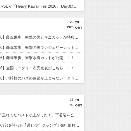
METALVERSEが「Heavy Kawaii Fes 2026」 Day3に登場
29
1320
【日向坂46】藤嶌果歩、衝撃の黒ビキニカットが特典に！！！
【日向坂46】藤嶌果歩、衝撃の黒ランジェリーカットが解禁！！！！
46】藤嶌果歩、衝撃水着カットが公開！！！
46】全国ミーグリ１次完売表がこちら！！！
【乃木坂46】川﨑桜のバズの連鎖が止まらない！とうとう幼少期まで万バズ
17
196
鈴木奈々「垂れてたバストが上がった！」下着姿を公開！！！
かつて650万部を誇った ｢週刊少年ジャンプ｣ 発行部数が初の100万部割れに・・・