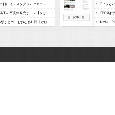
【速報】賀喜遥香が誕生日にインスタグラムアカウント開設！【かっきー】【乃木坂46】
藤嶌果歩の次は正源司陽子の写真集発売か！？【かほりん・しょげこ】【日向坂46】
｢PR案
藤嶌果歩1st写真集の感想まとめ。おおむね好評【かほりん】【日向坂46】
NiziU