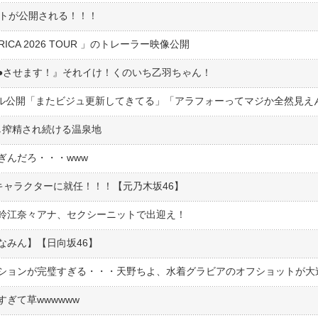
ットが公開される！！！
ERICA 2026 TOUR 」のトレーラー映像公開
●︎させます！』それイけ！くのいち乙羽ちゃん！
し搾精され続ける温泉地
ぎんだろ・・・www
ジキャラクターに就任！！！【元乃木坂46】
鈴江奈々アナ、セクシーニットで出迎え！
なみん】【日向坂46】
ぎて草wwwwww