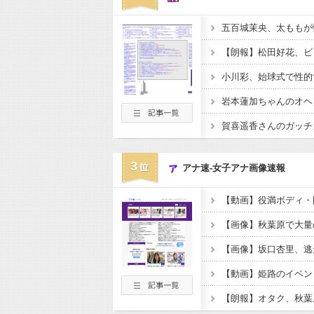
五百城茉央、太ももが
【朗報】松田好花、ビッ
小川彩、始球式で性的す
岩本蓮加ちゃんのオヘソ
3
アナ速‐女子アナ画像速報
【動画】姫路のイベン