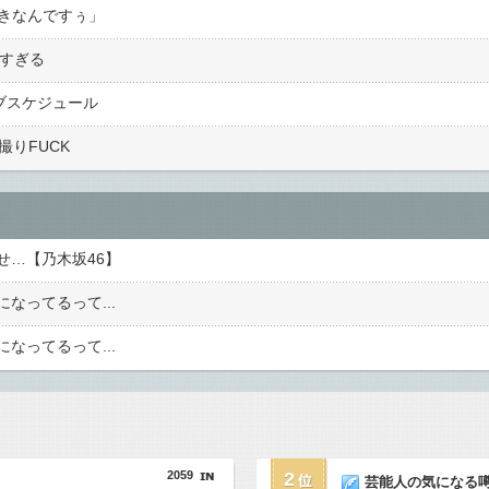
好きなんですぅ」
高すぎる
イブスケジュール
撮りFUCK
せ…【乃木坂46】
なってるって...
なってるって...
2059
2
芸能人の気になる