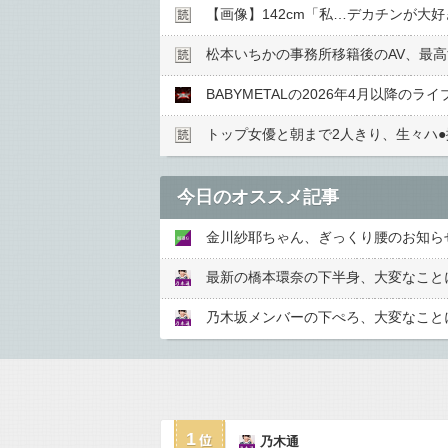
【画像】142cm「私…デカチンが大
松本いちかの事務所移籍後のAV、最
BABYMETALの2026年4月以降のラ
トップ女優と朝まで2人きり、生々ハ●︎
今日のオススメ記事
金川紗耶ちゃん、ぎっくり腰のお知ら
最新の橋本環奈の下半身、大変なことに
乃木坂メンバーの下ぺろ、大変なことに
1
乃木通