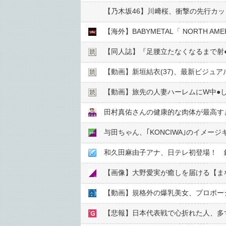
【乃木坂46】川﨑桜、衝撃の先行カ
【海外】BABYMETAL「 NORTH AM
【同人誌】『足腰立たなくなるまで射
【動画】旅先の人妻ハーレムにW中●︎
田村真佑さんの健康的な肉体が最高す
与田ちゃん、｢KONCIWA｣のイメー
和久田麻由子アナ、日テレ初登場！ 
【画像】大野愛実が癒しを届ける【ま
【悲報】日本代表戦で心折れた人、多す