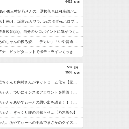
6423
【悲報】NGT48三村妃乃さんの、選抜落ちは可哀想だよね！？【NGT48 12thシングル10月28日発売】
【日向坂46】来月、坂道vsカワラボvsスタダvsハロプロの大激戦
【画像】佐倉綾音(32)、自分のシコポイントに気がつくwwwwwww
【画像】あのちゃんの後ろ姿、「デカい」「いや普通」で大論争ｗｗｗｗ
浦野芽良アナ ピタピタニットでボディラインくっきり！！
597
3505
久保史緒里ちゃんと内村さんがネットミーム化ｗ【元乃木坂46】
賀喜遥香ちゃん、ついにインスタアカウントを開設！！！【乃木坂46】
小津玲奈ちゃんがあやてぃーとの思い出を語る！！！【乃木坂46】
ちゃん、ぎっくり腰のお知らせ…【乃木坂46】
林瑠奈ちゃん、あやてぃーへの手紙でまさかのクイズｗ【乃木坂46】