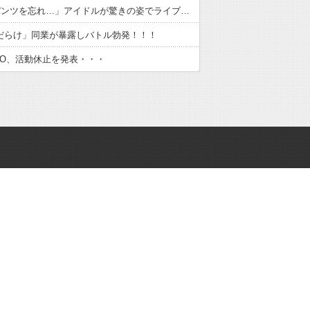
｢ブラとパンツを忘れ…」アイドルが驚きの姿でライブ出演！！！
件だらけ」同業が暴露しバトル勃発！！！
・RIO、活動休止を発表・・・