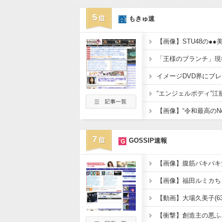
5
もきゅ速
7
GOSSIP速報