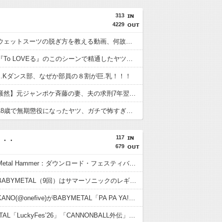
313
4229
【動画】ウェットスーツの脱ぎ方を教える動画、何故か900万回以上再生されてしまう！
【動画】『To LOVEる』のこのシーンで精通したヤツはちょっと来い！
J.Kダンス部、なぜか部員の８割が巨.乳！！！
【ネット騒然】元ジャンポケ斉藤の妻、夫の求刑7年翌日にインスタ更新！その内容がガチでヤバすぎる…
【画像】18歳で無期懲役になったヤツ、ガチで怖すぎる…
117
・・・
679
【海外】Metal Hammer：ダウンロード・フェスティバル史上最高の13のパフォーマンスにBABYMETAL
【海外】BABYMETAL（9回）はサマーソニックのレギュラー出演者の中で2番目に多い
【海外】KANO(@onefive)がBABYMETAL「PA PA YA!!」に合わせて踊ってる
BABYMETAL「LuckyFes’26」「CANNONBALL外伝」グッズ販売決定