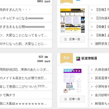
8851
性的すぎんだろ・・・
チョビチョになるwwwwwww
ぎる太もも公開wwwwwwwww
、大変なことになってるって...
賀喜遥香さんのガッチガチになった顔、大変なことになってるって...
623
4
坂道情報通
2565
【動画】役満ボディ・岡田紗佳(32)、渾身のあたシコダンスwwwwwww
【画像】秋葉原で大量のメイド＆巫女たちが潮で水打ちを実施wwwwwwwww
【画像】坂口杏里、逃走して便器にこびりついた????カスまで晒されるwww
トで胸チラ
金川紗耶
【朗報】オタク、秋葉原に大集結ｗｗｗｗｗｗｗｗｗｗｗｗｗｗｗｗｗｗｗ