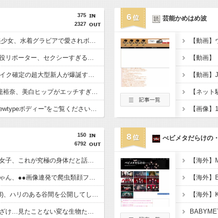
375
6
芸能かめはめ波
2327
【画像】STU48の●●美少女、水着グラビアで愛されボディを大放出wwwwww甲斐心愛が「BOMB」で豊満バストを大胆披露！！
「王様のブランチ」現役リポーター、セクシーすぎる写真集を発売wwwww冴木柚葉、水着姿で大人の色気が爆発！！！
イメージDVD界にブレイク確定の超大型新人が爆誕するwwwww黒髪清純乙女・黒川結、顔もカラダも演技もIVファンから絶賛の嵐！！処女作「初結」の動画＆画像まとめ！！
【動画】
“エンジェルボディ”江籠裕奈、美白ヒップがエッチすぎるwwwwww最新水着グラビア写真集でセクシーショット！！！
【画像】“令和最高のNewtypeボディー”をご覧くださいwwwww小倉あずさ、下着グラビアで神スタイル炸裂！！！
150
8
べビメタだらけの
6792
【画像】腹筋バキバキ女子、これが究極の身体だと話題にwwwww
【画像】福田ルミカちゃん、●●画像連発で爬虫類顔ファン歓喜wwwwww
【動画】大場久美子(63)、ハリのある谷間を公開してしまうｗｗｗ
【衝撃】創造主の悪ふざけ…見たことない変な生物たちｗｗｗｗｗ