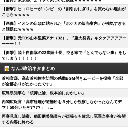
【驚愕】東京都、ようやく気づいた模様ｗｗｗｗｗｗｗ
【衝撃】ヒコロヒーがコンビニの『割引おにぎり』を買わない理由が
こちらｗｗｗｗ
【画像】イオンの店頭に貼られた『ポケカの販売案内』が強気すぎる
と話題にｗｗｗｗ
【衝撃】元TBS山本里菜アナ（32）、『重大発表』キタァアアアアー
ーーー！！
【衝撃】陸上自衛隊の22歳陸士長、空き家で『とんでもない事』をし
てしまう！！！！！
なんJ政治ネタまとめ
首相官邸、高市首相熊本訪問の感動BGM付きムービーを投稿「全部
が全部ありがたかったです」
広島県知事ら「核抑止論、根本的におかしい」
内閣広報官「高市総理が避難所を３分しか視察しなかったなんてデ
マ！50分いたぞ????」 →...
再審見直し法案、稲田朋美議員らが頑張るも敗北し冤罪当事者が失望
する内容に終わる