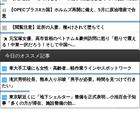
【OPECプラス8カ国】ホルムズ再開に備え、5月に原油増産で合
意
【閲覧注意】近所の人妻、種●︎けされて堕ちてく
元宝塚女優、高市首相のベトナム＆豪州訪問に怒り「怒りで震え
る！中東一択だろう！そして中国へ...
今日のオススメ記事
車大手工場にも女性・高齢者…軽作業ラインやスポットワーク
滝沢秀明社長、熊本入り示唆「男手が必要。時間を見つけて行き
たい」
東京駅近くに「地下シェルター」整備を正式表明…小池百合子知
事「多くの方が滞在、施設整備の効...