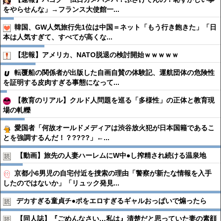
をやらせんな」→フランス大使館一...
韓国、GW人気旅行先1位は中国＝ネット「もう行き飽きた」「日
本は人気すぎて、すべてが高くな...
【悲報】アメリカ、NATO脱退の検討開始ｗｗｗｗｗ
転覆船の関係者が出版した自画自賛の体験記、運航団体の危険性
を証明する皮肉すぎる事態になって...
【教育のリアル】クルド人問題を巡る「多様性」の正体と教育現
場の軋轢
愛国者「何故オールドメディアは渋谷放火犯が日本国籍であるこ
とを強調するんだ！？????」←...
【動画】旅先の人妻ハーレムにW中●︎し搾精され続ける温泉地
京都小6男児の自宅付近を捜索の理由「警察が新たな情報を入手
したのではないか」「リュック発見...
デカすぎる童貞チ●︎ポをエロすぎるギャルおっぱいで煽ったら
【同人誌】『ごめんなさい…私は』清楚だと思っていた妻の素顔