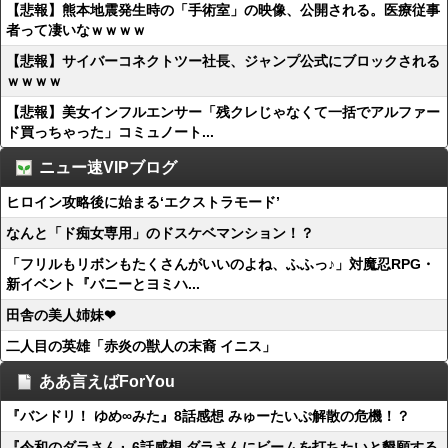
【悲報】熊本地震発生時の「手術室」の映像、公開される。医療従事
者って凄いなｗｗｗｗ
【悲報】サイバーコネクトツー社長、ジャンプ公式にブロックされる
ｗｗｗｗ
【悲報】美女インフルエンサー「残クレじゃなくて一括でアルファー
ド買っちゃった」コミュノート...
ニュー速VIPブログ
ヒロイン攻略後に始まる‘エクストラモード’
なんと「ド痴女専用」のドスケベマンション！？
「フリルもリボンもたくさんがいいのよね、ふふっ♪」対魔忍RPG・
新イベント『バニーとヨミハ...
田舎の美人姉妹❤
二人目の英雄「赤炎の獣人の末裔 イニス」
ああ言えばForYou
『バンドリ！ ゆめ∞みた』8話感想 みゅーたいぷ解散の危機！？
『令和のダラさん』6話感想 ダラさんにビームを打ちたいと懇願する