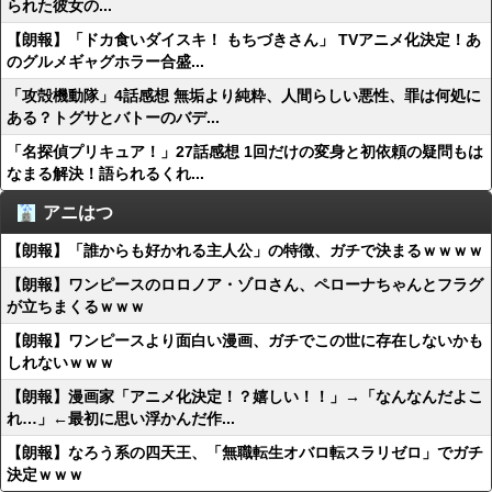
られた彼女の...
【朗報】「ドカ食いダイスキ！ もちづきさん」 TVアニメ化決定！あ
のグルメギャグホラー合盛...
「攻殻機動隊」4話感想 無垢より純粋、人間らしい悪性、罪は何処に
ある？トグサとバトーのバデ...
「名探偵プリキュア！」27話感想 1回だけの変身と初依頼の疑問もは
なまる解決！語られるくれ...
アニはつ
【朗報】「誰からも好かれる主人公」の特徴、ガチで決まるｗｗｗｗ
【朗報】ワンピースのロロノア・ゾロさん、ペローナちゃんとフラグ
が立ちまくるｗｗｗ
【朗報】ワンピースより面白い漫画、ガチでこの世に存在しないかも
しれないｗｗｗ
【朗報】漫画家「アニメ化決定！？嬉しい！！」→「なんなんだよこ
れ…」←最初に思い浮かんだ作...
【朗報】なろう系の四天王、「無職転生オバロ転スラリゼロ」でガチ
決定ｗｗｗ