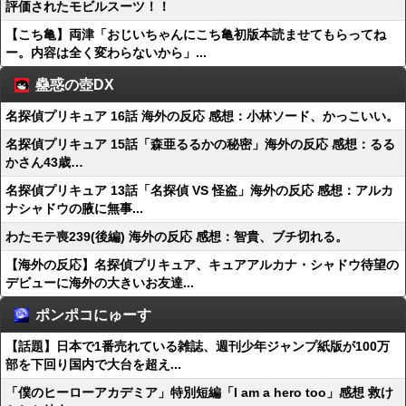
評価されたモビルスーツ！！
【こち亀】両津「おじいちゃんにこち亀初版本読ませてもらってね
ー。内容は全く変わらないから」...
蠱惑の壺DX
名探偵プリキュア 16話 海外の反応 感想：小林ソード、かっこいい。
名探偵プリキュア 15話「森亜るるかの秘密」海外の反応 感想：るる
かさん43歳…
名探偵プリキュア 13話「名探偵 VS 怪盗」海外の反応 感想：アルカ
ナシャドウの腋に無事...
わたモテ喪239(後編) 海外の反応 感想：智貴、ブチ切れる。
【海外の反応】名探偵プリキュア、キュアアルカナ・シャドウ待望の
デビューに海外の大きいお友達...
ポンポコにゅーす
【話題】日本で1番売れている雑誌、週刊少年ジャンプ紙版が100万
部を下回り国内で大台を超え...
「僕のヒーローアカデミア」特別短編「I am a hero too」感想 救け