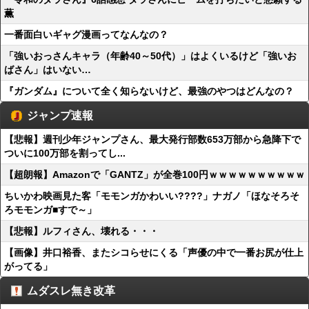
薫
一番面白いギャグ漫画ってなんなの？
「強いおっさんキャラ（年齢40～50代）」はよくいるけど「強いお
ばさん」はいない…
『ガンダム』について全く知らないけど、最強のやつはどんなの？
ジャンプ速報
【悲報】週刊少年ジャンプさん、最大発行部数653万部から急降下で
ついに100万部を割ってし...
【超朗報】Amazonで「GANTZ」が全巻100円ｗｗｗｗｗｗｗｗｗｗ
ちいかわ映画見た客「モモンガかわいい????」ナガノ「ほなそろそ
ろモモンガ■すで～」
【悲報】ルフィさん、壊れる・・・
【画像】井口裕香、またシコらせにくる「声優の中で一番お尻が仕上
がってる」
ムダスレ無き改革