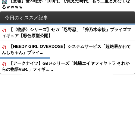
【悲報】食べ物が「100円」で買えた時代、もう二度と来なくな
るｗｗｗｗ
今日のオススメ記事
【〈物語〉シリーズ】セガ「忍野忍」「斧乃木余接」プライズフ
ィギュア【彩色原型公開】
【NEEDY GIRL OVERDOSE】システムサービス「超絶最かわて
んしちゃん」プライ...
【アークナイツ】Gift+シリーズ「純燼エイヤフィヤトラ それか
らの物語VER.」フィギュ...