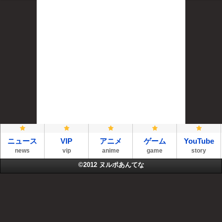
ニュース
VIP
アニメ
ゲーム
YouTube
news
vip
anime
game
story
©2012
ヌルポあんてな