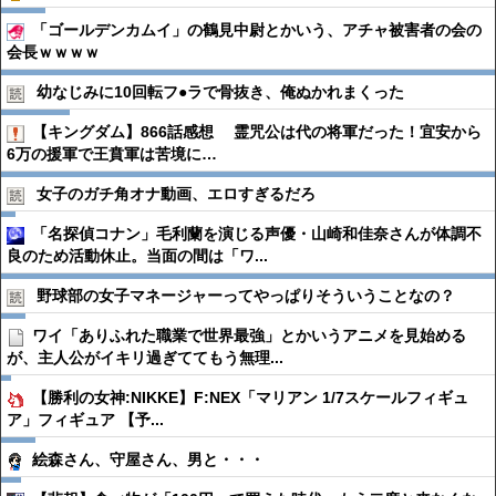
「ゴールデンカムイ」の鶴見中尉とかいう、アチャ被害者の会の
会長ｗｗｗｗ
幼なじみに10回転フ●︎ラで骨抜き、俺ぬかれまくった
【キングダム】866話感想 霊咒公は代の将軍だった！宜安から
6万の援軍で王賁軍は苦境に…
女子のガチ角オナ動画、エロすぎるだろ
「名探偵コナン」毛利蘭を演じる声優・山崎和佳奈さんが体調不
良のため活動休止。当面の間は「ワ...
野球部の女子マネージャーってやっぱりそういうことなの？
ワイ「ありふれた職業で世界最強」とかいうアニメを見始める
が、主人公がイキリ過ぎててもう無理...
【勝利の女神:NIKKE】F:NEX「マリアン 1/7スケールフィギュ
ア」フィギュア 【予...
絵森さん、守屋さん、男と・・・