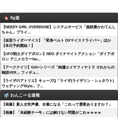
fig速
【NEEDY GIRL OVERDOSE】システムサービス「超絶最かわてんし
ちゃん」プライ...
【仮面ライダーマイス】「変身ベルト DXマイスドライバー」ほか
【本日予約開始！】
【UFO戦士ダイアポロン】NEO ダイナマイトアクション「ダイアポ
ロン アニメカラーVer...
【アークナイツ】Gift+シリーズ「純燼エイヤフィヤトラ それからの
物語VER.」フィギュ...
【ライザのアトリエ】キューズQ「ライザ(ライザリン・シュタウト)
ウェディングStyle」フ...
わんこーる速報
【画像】新人女性声優、水着になる「これって需要ありますか？」
【画像】「未経験チー牛」には解けない問題がこれｗｗｗｗ