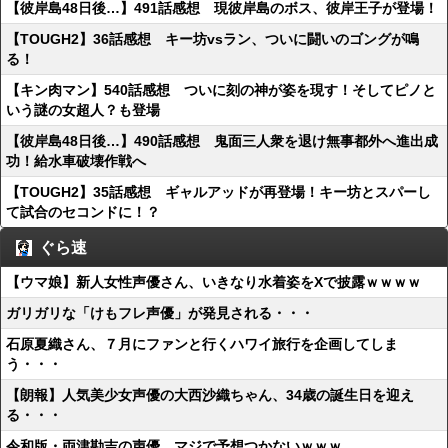
【彼岸島48日後…】491話感想 現彼岸島のボス、彼岸王子が登場！
【TOUGH2】36話感想 キー坊vsラン、ついに闘いのゴングが鳴
る！
【キン肉マン】540話感想 ついに刻の神が姿を現す！そしてピノと
いう謎の女超人？も登場
【彼岸島48日後…】490話感想 鬼面三人衆を退け無事都外へ進出成
功！給水車破壊作戦へ
【TOUGH2】35話感想 ギャルアッドが再登場！キー坊とスパーし
て試合のセコンドに！？
ぐら速
【ウマ娘】新人女性声優さん、いきなり水着姿をXで披露ｗｗｗｗ
ガリガリな「けもフレ声優」が発見される・・・
石原夏織さん、７月にファンと行くハワイ旅行を企画してしま
う・・・
【朗報】人気美少女声優の大西沙織ちゃん、34歳の誕生日を迎え
る・・・
令和版・両津勘吉の声優、マジで予想つかないｗｗｗ