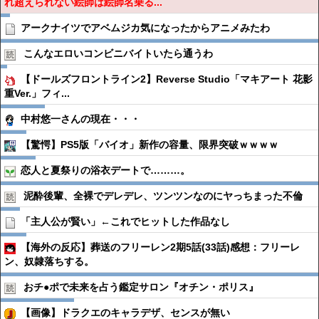
れ超えられない絵師は絵師名乗る...
アークナイツでアベムジカ気になったからアニメみたわ
こんなエロいコンビニバイトいたら通うわ
【ドールズフロントライン2】Reverse Studio「マキアート 花影
重Ver.」フィ...
中村悠一さんの現在・・・
【驚愕】PS5版「バイオ」新作の容量、限界突破ｗｗｗｗ
恋人と夏祭りの浴衣デートで………。
泥酔後輩、全裸でデレデレ、ツンツンなのにヤっちまった不倫
「主人公が賢い」←これでヒットした作品なし
【海外の反応】葬送のフリーレン2期5話(33話)感想：フリーレ
ン、奴隷落ちする。
おチ●︎ポで未来を占う鑑定サロン『オチン・ポリス』
【画像】ドラクエのキャラデザ、センスが無い