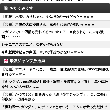
おたくみくす
【朗報】水瀬いのりちゃん、やはりDの一族だったｗｗｗｗ
【悲報】声優の大西沙織さん、意外と代表作が無いｗｗｗｗ
マガジンで100万部も売れてるのに全くアニメ化されないこのお漫
画????????
シャニマスのアニメ、なぜか作られない
令和版両津勘吉の声優、マジで予想つかないｗｗｗｗ
最強ジャンプ放送局
【悲報】アニメ「ヤニねこ」、喫煙・違法薬物の使用がBPOで問題視
されるｗｗｗｗ
【キングダム 884話感想】飛信・楽華・羌瘣軍を立て直し、再び李牧
を討つための作戦とは…！...
【悲報】かつて650万部を誇った「週刊少年ジャンプ」、ついに発行
部数が100万部を割る・・...
「機動戦士Ζガンダム」のディジェとかいう、アムロが乗っただけで