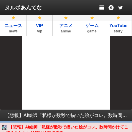
ヌルポあんてな
ニュース
VIP
アニメ
ゲーム
YouTube
news
vip
anime
game
story
【悲報】AI絵師「私様が数秒で描いた絵がコレ。数時間かけてこれ超えられない絵師は絵師名乗るな恥ずかしいから！」
【悲報】AI絵師「私様が数秒で描いた絵がコレ。数時間かけてこ