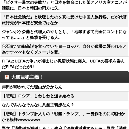
「ピクサー最大の失敗だ」と日本を舞台にした某アメリカ産アニメが
話題に、日本と韓国の両方に失...
「日本は危険だ」と吹聴したのを真に受けた中国人旅行客、だが代替
旅行先が日本ほど安全ではなか...
ジャンポケ斎藤と代理人のやりとり、「地獄すぎて完全にコントにな
ってる……」と衝撃を受ける人...
化石賞だの御高説を宣っていたヨーロッパ、自分が猛暑に襲われると
為すすべべもなくダメージを受...
FIFAとUEFAの争いが凄まじい泥沼状態に突入、UEFAの要求を呑ん
だFIFAだったがU...
大艦巨砲主義！
岸田が叩かれてた理由が分からん
【悲報】ロシア、じわじわと逝き始める
なんでみんなそんなに共産主義嫌なん？
【悲報】トランプ肝入りの「戦艦トランプ」、一隻作るのに4兆円か
かる模様wwwwwww
野党「消費税を減税しろ！」政府「消費税減税するわｗ」野党「消費