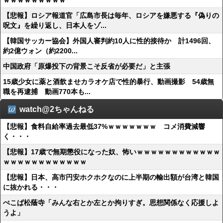
ｗｗｗｗｗｗｗｗｗ
【悲報】ロシア報道官「広島市長は毎年、ロシアを嫌悪する『偽りの
呪文』を繰り返し、日本人をゾ...
【韓国サッカー協会】外国人審判約10人に性的接待か 計1496回、
約2億ウォン（約2200...
中国政府「原爆投下の背景こそ反省が必要だ」と主張
15歳少女に薬と酒飲ませカラオケ店で性的暴行、動画撮影 54歳無
職を再逮捕 動画770本も...
watch@2ちゃんねる
【悲報】食料自給率過去最低37%ｗｗｗｗｗｗｗ コメ消費減響
く・・・
【悲報】17歳で無期懲役になった奴、怖いｗｗｗｗｗｗｗｗｗｗｗｗ
ｗｗｗｗｗｗｗｗｗｗｗｗ
【悲報】日本、高市円安ホクホクなのに上半期の輸出額が台湾と韓国
に抜かれる・・・
ぺこぱ松蔭寺「みんな右とか左とか拘りすぎ。思想関係なく応援しよ
うよ」