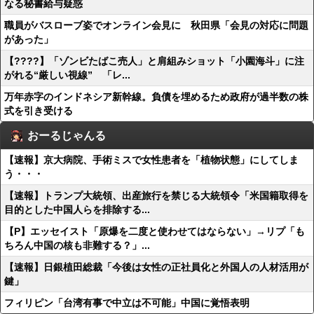
なる秘書給与疑惑
職員がバスローブ姿でオンライン会見に 秋田県「会見の対応に問題
があった」
【????】「ゾンビたばこ売人」と肩組みショット「小園海斗」に注
がれる“厳しい視線” 「レ...
万年赤字のインドネシア新幹線。負債を埋めるため政府が過半数の株
式を引き受ける
おーるじゃんる
【速報】京大病院、手術ミスで女性患者を「植物状態」にしてしま
う・・・
【速報】トランプ大統領、出産旅行を禁じる大統領令「米国籍取得を
目的とした中国人らを排除する...
【P】エッセイスト「原爆を二度と使わせてはならない」→リプ「も
ちろん中国の核も非難する？」...
【速報】日銀植田総裁「今後は女性の正社員化と外国人の人材活用が
鍵」
フィリピン「台湾有事で中立は不可能」中国に覚悟表明