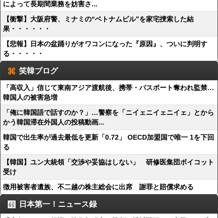
によって長期間業務を妨害さ...
【衝撃】大阪府警、ミナミの“ベトナムビル”を家宅捜索した結
果・・・・・・
【悲報】日本の盆踊りがオワコンになった『原因』、ついに判明す
る・・・・・
笑韓ブログ
「高収入」信じて東南アジア渡航後、携帯・パスポート奪われ監禁…
韓国人の被害急増
「俺に韓国語で話すのか？」…警察を「ニイェニイェニイェ」とから
かう韓国滞在外国人の投稿動画...
韓国で出生率が過去最低を更新「0.72」 OECD加盟国で唯一 1を下回
る
【韓国】ユン大統領「交渉や妥協はしない」 研修医集団ボイコット
受け
徴用被害者遺族、不二越の株主総会に出席 謝罪と賠償求める
日本第一！ニュース録