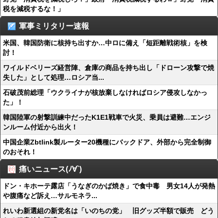
税を減税するな！」
軍事ミリタリー速報
米国、韓国防衛に核持ち出すか…中ロに備え「短距離戦術核」を検
討！
ワイルドベリーズ経営陣、倉庫の商品を持ち出し「ドローン攻撃で焼
失した」として処理…ロシア当...
石破茂前総理「ウクライナが核放棄しなければロシア侵攻しなかっ
た」！
韓国陸軍の射撃訓練中だったK1E1戦車で火災、乗員は避難…エンジ
ンルーム付近から出火！
中国企業Zbtlink製ルーター20機種にバックドア、外部から完全制御
のおそれ！
痛いニュース(ﾉ∀`)
ドン・キホーテ露店「うなぎのかば焼き」で食中毒 男女14人が発熱
や腹痛など訴え…サルモネラ...
れいわ新選組の新党名は「いのちの党」 旧グッズ半額で販売 どう