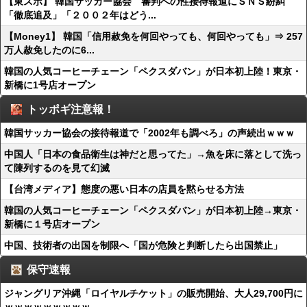
【東スポ】 韓国サッカー協会 審判への性接待報道にＳＮＳ紛糾
「徹底追及」「２００２年はどう...
【Money1】 韓国「信用赦免を何回やっても、何回やっても」⇒ 257
万人赦免したのに6...
韓国の人気コーヒーチェーン「ペクスダバン」が日本初上陸！東京・
新橋に1号店オープン
トッポギ注意報！
韓国サッカー協会の接待報道で「2002年も調べろ」の声続出ｗｗｗ
中国人「日本の食品衛生は神だと思ってた」→魚を床に落として洗っ
て陳列するのを見て幻滅
【台湾メディア】態度の悪い日本の店員を黙らせる方法
韓国の人気コーヒーチェーン「ペクスダバン」が日本初上陸→東京・
新橋に１号店オープン
中国、技術者の出国を制限へ「国が危険と判断したら出国禁止」
保守速報
ジャングリア沖縄「ロイヤルチケット」の販売開始、大人29,700円に