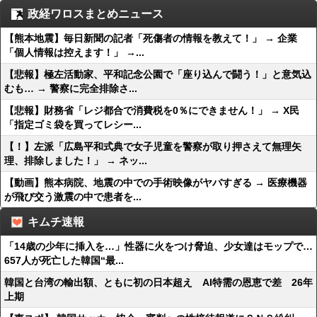
政経ワロスまとめニュース
【熊本地震】毎日新聞の記者「死傷者の情報を教えて！」 → 企業
「個人情報は控えます！」 →...
【悲報】極左活動家、平和記念公園で「座り込んで闘う！」と意気込
むも… → 警察に完全排除さ...
【悲報】財務省「レジ都合で消費税を0％にできません！」 → X民
「指定ゴミ袋を買ってレシー...
【！】左派「広島平和式典で女子児童を警察が取り押さえて無理矢
理、排除しました！」 → ネッ...
【動画】熊本病院、地震の中での手術映像がヤバすぎる → 医療機器
が飛び交う激震の中で患者を...
キムチ速報
「14歳の少年に挿入を…」性器に火をつけ脅迫、少女達はモップで…
657人が死亡した韓国“最...
韓国と台湾の輸出額、ともに初の日本超え AI特需の恩恵で差 26年
上期