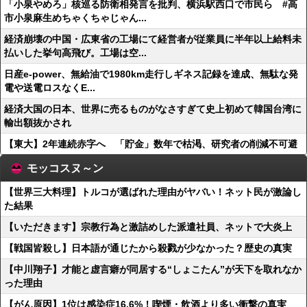
「小泉やめろ」核巡る防衛相発言を批判、横浜駅西口で市民ら #高
市小泉麻生めちゃくちゃじゃん...
経済崩壊の中国・広東省の工場にて経営者が従業員に半年以上給料未
払いした挙句高飛び。工場は空...
日産e-power、無給油で1980km走行しギネス記録を達成、無駄な発
電や送電ロスなくE...
経済大国の日本、世界に売るものがなさすぎて史上初めて韓国台湾に
輸出額抜かされ
【東大】2年連続赤字へ 「貯金」数年で枯渇、研究者の削減不可避
モッコスヌ～ン
【世界三大料理】トルコが選ばれた理由がヤバい！ネット民が激論し
た結果
【いただきます】宗教行為と激詰めした派遣社員、ネットで大炎上
【戦国皆殺し】日本語が通じたから殺戮が少なかった？歴史の真実
【中川翔子】才能と虚言癖が同居する“しょこたん”が天下を取れなか
った理由
【がん原因】1位は感染症16.6%！喫煙・飲酒より多い衝撃の真実