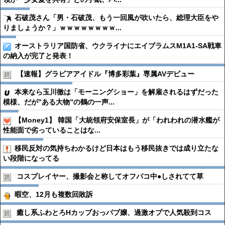
石破茂さん「男・石破茂、もう一回風が吹いたら、総理大臣をや
りましょうか？」ｗｗｗｗｗｗｗｗ...
オーストラリア国防省、ウクライナにエイブラムスM1A1-SA戦車
の納入が完了と発表！
【速報】グラビアアイドル『博多彩葉』専属AVデビュー
本来なら玉川徹は「モーニングショー」を解雇されるはずだった
模様、だが”ある大物”の鶴の一声...
【Money1】 韓国「大統領府安保室長」が「われわれの潜水艦が
性能面で劣っていることはな...
移民反対の気持ちわかるけど日本はもう移民抜きでは成り立たな
い段階になってる
コスプレイヤー、撮影会と称してオフパコ中●︎しされてて草
暇空、12月も複数回敗訴
癒し系ふわとろHカップおっパブ嬢、過激オプで人気殺到コス