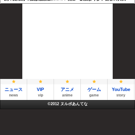
ニュース
VIP
アニメ
ゲーム
YouTube
news
vip
anime
game
story
©2012
ヌルポあんてな