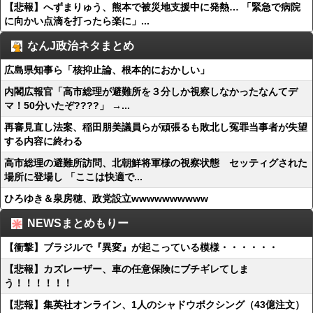
【悲報】へずまりゅう、熊本で被災地支援中に発熱… 「緊急で病院
に向かい点滴を打ったら楽に」...
なんJ政治ネタまとめ
広島県知事ら「核抑止論、根本的におかしい」
内閣広報官「高市総理が避難所を３分しか視察しなかったなんてデ
マ！50分いたぞ????」 →...
再審見直し法案、稲田朋美議員らが頑張るも敗北し冤罪当事者が失望
する内容に終わる
高市総理の避難所訪問、北朝鮮将軍様の視察状態 セッティグされた
場所に登場し 「ここは快適で...
ひろゆき＆泉房穂、政党設立wwwwwwwwww
NEWSまとめもりー
【衝撃】ブラジルで『異変』が起こっている模様・・・・・・
【悲報】カズレーザー、車の任意保険にブチギレてしま
う！！！！！！
【悲報】集英社オンライン、1人のシャドウボクシング（43億注文）