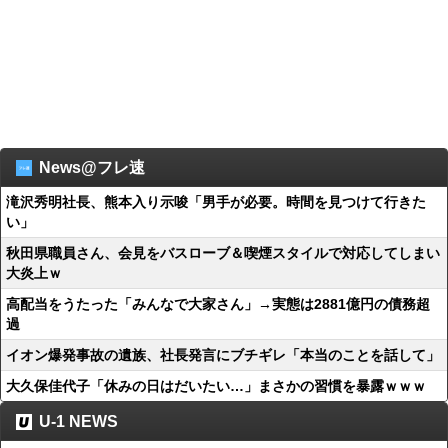
News@フレ速
滝沢秀明社長、熊本入り示唆「男手が必要。時間を見つけて行きた
い」
秋田県職員さん、会見をバスローブ＆喫煙スタイルで対応してしまい
大炎上ｗ
高配当をうたった「みんなで大家さん」→実態は2881億円の債務超
過
イオン爆発事故の遺族、社長発言にブチギレ「本当のことを話して」
大久保佳代子「休みの日はだいたい…」まさかの習慣を暴露ｗｗｗ
U-1 NEWS