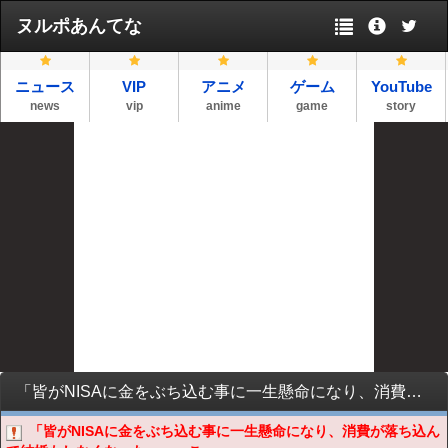
ヌルポあんてな
ニュース
VIP
アニメ
ゲーム
YouTube
news
vip
anime
game
story
「皆がNISAに金をぶち込む事に一生懸命になり、消費が落ち込んで結婚もしなくなった…」←これｗｗｗ
「皆がNISAに金をぶち込む事に一生懸命になり、消費が落ち込ん