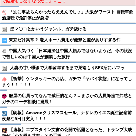
で結婚もしなくなった…」←こ...
「別に事故らんかったらええんでしょ」大阪がワースト 自転車飲
酒運転で免許停止が急増
壁マ〇コとかいうジャンル、ガチ抜ける
東京だけ異常？ 老人ホーム費用が他県と差がありすぎる件
中国人気づく「日本経済は中国人頼みではないようだ。今の状況
で苦しいのは中国人が創業した旅行...
人妻の甘い囁きで大学留年するまで巣篭もりSEX沼にハマっ
【衝撃】ケンタッキーのお店、ガチで『ヤバイ状態』になってし
まう！！！！！
服屋の店員ってなんで威圧的なん？→まさかの店員降臨で共感と
ガチのコーデ相談に発展！
【朗報】Amazonクリスマスセール、ナザレのイエス誕生記念前
夜祭な9日目突入！！！
【速報】エプスタイン文書の公開で話題となった、トランプ大統
領が「少女愛を共有」との手紙、パ...