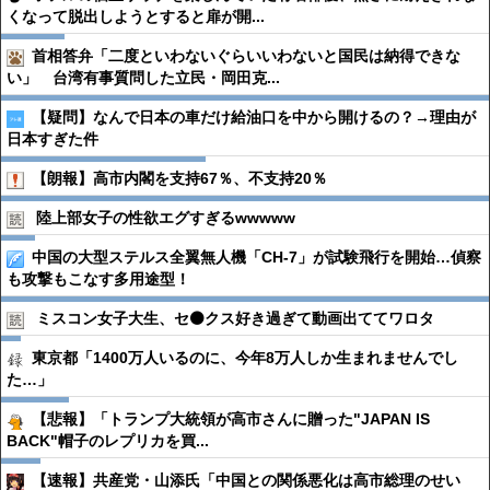
くなって脱出しようとすると扉が開...
首相答弁「二度といわないぐらいいわないと国民は納得できな
い」 台湾有事質問した立民・岡田克...
【疑問】なんで日本の車だけ給油口を中から開けるの？→理由が
日本すぎた件
【朗報】高市内閣を支持67％、不支持20％
陸上部女子の性欲エグすぎるwwwww
中国の大型ステルス全翼無人機「CH-7」が試験飛行を開始…偵察
も攻撃もこなす多用途型！
ミスコン女子大生、セ⚫️クス好き過ぎて動画出ててワロタ
東京都「1400万人いるのに、今年8万人しか生まれませんでし
た…」
【悲報】「トランプ大統領が高市さんに贈った"JAPAN IS
BACK"帽子のレプリカを買...
【速報】共産党・山添氏「中国との関係悪化は高市総理のせい