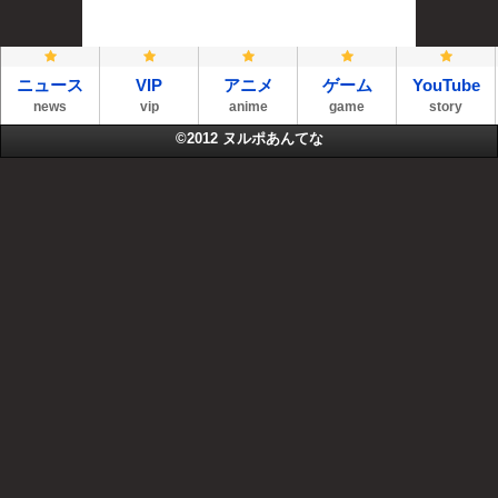
ニュース
VIP
アニメ
ゲーム
YouTube
news
vip
anime
game
story
©2012
ヌルポあんてな