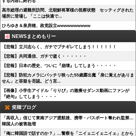
する内容に終わる
高市総理の避難所訪問、北朝鮮将軍様の視察状態 セッティグされた
場所に登場し 「ここは快適で...
ひろゆき＆泉房穂、政党設立wwwwwwwwww
NEWSまとめもりー
【悲報】立川志らく、ガチでブチギレてしまう！！！！！！
【悲報】共同通信、ガチで逝く・・・・・・
【悲報】日本の歴史、ついに『崩壊』してしまう・・・・・
【悲報】防犯カメラにバッチリ映った55歳露出魔「身に覚えがありま
せん」と容疑を否認。どう言...
【画像】小学生アイドル「りりぴ」の激痩せダンス動画にファンが
『絶句』してしまう・・・・
笑韓ブログ
「高収入」信じて東南アジア渡航後、携帯・パスポート奪われ監禁…
韓国人の被害急増
「俺に韓国語で話すのか？」…警察を「ニイェニイェニイェ」とから