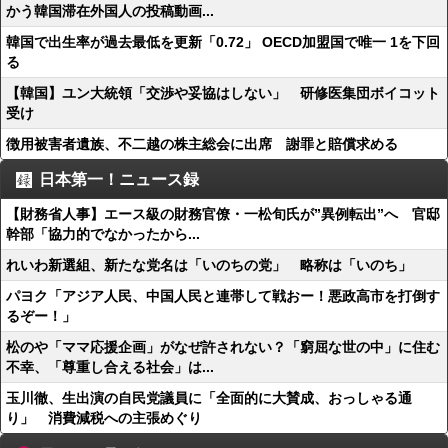
かう韓国滞在外国人の投稿動画...
韓国で出生率が過去最低を更新「0.72」 OECD加盟国で唯一 1を下回
る
【韓国】ユン大統領「交渉や妥協はしない」 研修医集団ボイコット
受け
徴用被害者遺族、不二越の株主総会に出席 謝罪と賠償求める
日本第一！ニュース録
【財務省人事】エース級の財務官僚・一松旬氏が”異例転出”へ 官邸
幹部「協力的でなかったから...
れいわ新選組、新たな党名は「いのちの党」 略称は「いのち」
パヨク「アジア人民、中国人民と連帯して戦おー！悪政高市を打倒す
るぞー！」
松のや「ママ応援企画」がなぜ許されない？「窮屈な世の中」に住む
不幸、「尊重し合える社会」は...
玉川徹、生出演の自民党議員に「全面的に大賛成、おっしゃる通
り」 消費減税への主張めぐり