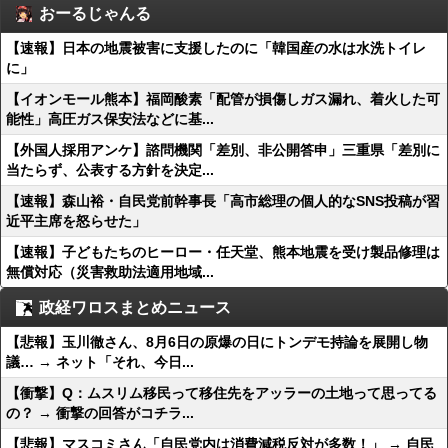
おーるじゃんる
【速報】日本の地震被害に支援したのに「韓国産の水は水洗トイレ
に」
【イオンモール熊本】福岡酸素「配管が損傷しガス漏れ、着火した可
能性」高圧ガス保安法などに基...
【外国人採用アンケ】諮問機関「差別、非公開答申」三重県「差別に
当たらず、公表する方針を決定...
【速報】森山裕・自民党前幹事長「高市総理の個人的なSNS投稿が習
近平主席を怒らせた」
【速報】子どもたちのヒーロー・任天堂、熊本地震を受け製品修理は
無償対応（災害救助法適用地域...
政経ワロスまとめニュース
【悲報】玉川徹さん、8月6日の原爆の日にトンデモ持論を展開し物
議… → ネット「それ、今日...
【衝撃】Q：ムスリム移民って移住先をアッラーの土地って思ってる
の？ → 衝撃の回答がコチラ...
【悲報】マスコミさん「自民党内は消費減税反対が多数！」 → 自民