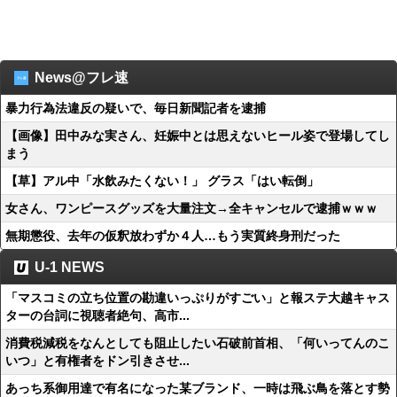
News@フレ速
暴力行為法違反の疑いで、毎日新聞記者を逮捕
【画像】田中みな実さん、妊娠中とは思えないヒール姿で登場してし
まう
【草】アル中「水飲みたくない！」 グラス「はい転倒」
女さん、ワンピースグッズを大量注文→全キャンセルで逮捕ｗｗｗ
無期懲役、去年の仮釈放わずか４人…もう実質終身刑だった
U-1 NEWS
「マスコミの立ち位置の勘違いっぷりがすごい」と報ステ大越キャス
ターの台詞に視聴者絶句、高市...
消費税減税をなんとしても阻止したい石破前首相、「何いってんのこ
いつ」と有権者をドン引きさせ...
あっち系御用達で有名になった某ブランド、一時は飛ぶ鳥を落とす勢