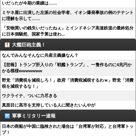
いだったが今期の業績は……
ミヤネ屋に出演した左派の社会学者、イオン爆発事故の例のテナント
に理解を示して……
「安物買いの銭失いだったねぇ」とインドネシア高速鉄道の最終処分
に日本側騒然、国家予算は使わ...
大艦巨砲主義！
なんでみんなそんなに共産主義嫌なん？
【悲報】トランプ肝入りの「戦艦トランプ」、一隻作るのに4兆円か
かる模様wwwwwww
野党「消費税を減税しろ！」政府「消費税減税するわｗ」野党「消費
税を減税するな！」
ウクライナ、ついに力尽きる
真面目に高市を支持している人に聞きたいんやが
軍事ミリタリー速報
日本の商船が中国に臨検された場合は「台湾軍が対応」と台湾軍トッ
プ！