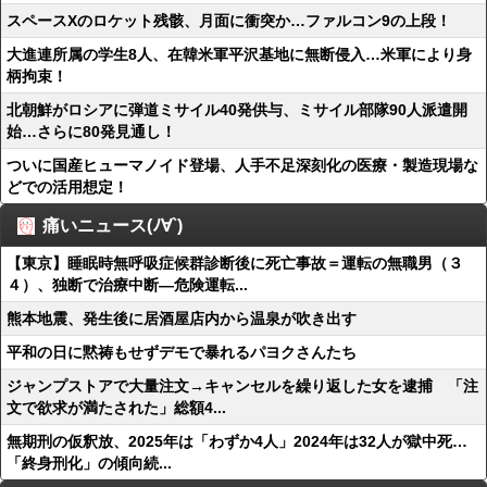
スペースXのロケット残骸、月面に衝突か…ファルコン9の上段！
大進連所属の学生8人、在韓米軍平沢基地に無断侵入…米軍により身
柄拘束！
北朝鮮がロシアに弾道ミサイル40発供与、ミサイル部隊90人派遣開
始…さらに80発見通し！
ついに国産ヒューマノイド登場、人手不足深刻化の医療・製造現場な
どでの活用想定！
痛いニュース(ﾉ∀`)
【東京】睡眠時無呼吸症候群診断後に死亡事故＝運転の無職男（３
４）、独断で治療中断―危険運転...
熊本地震、発生後に居酒屋店内から温泉が吹き出す
平和の日に黙祷もせずデモで暴れるパヨクさんたち
ジャンプストアで大量注文→キャンセルを繰り返した女を逮捕 「注
文で欲求が満たされた」総額4...
無期刑の仮釈放、2025年は「わずか4人」2024年は32人が獄中死…
「終身刑化」の傾向続...