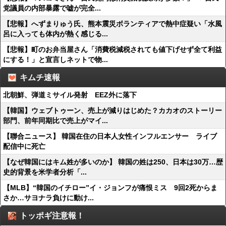
党議員の内部暴露で嘘が完全...
【悲報】へずまりゅう氏、熊本震災ボランティアで熱中症疑い「水風
呂に入っても体内が熱く感じる...
【悲報】町のお弁当屋さん「消費税減税されても値下げせず全て利益
にする！」と宣言しネットで物...
キムチ速報
北朝鮮、弾道ミサイル発射 EEZ外に落下
【韓国】ウェブトゥーン、売上が減りはじめた？カカオのストーリー
部門、前年同期比で売上がマイ...
【聯合ニュース】 韓国在住の日本人女性インフルエンサー ライブ
配信中に死亡
【なぜ韓国にはキム姓が多いのか】 韓国の姓は250、日本は30万…歴
史的背景を米学者分析「...
【MLB】“韓国のイチロー”イ・ジョンフが痛恨ミス 9回2死からま
さか…サヨナラ負けに動け...
トッポギ注意報！