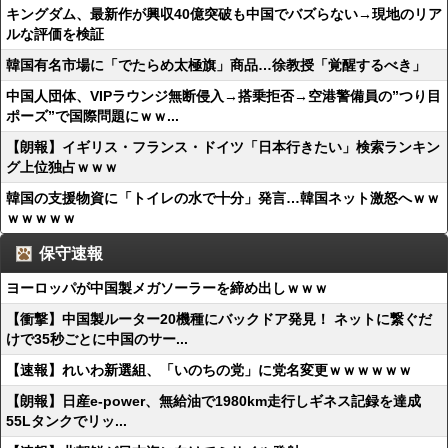
キングダム、最新作が興収40億突破も中国でバズらない→現地のリア
ルな評価を検証
韓国有名市場に「でたらめ太極旗」商品…徐教授「覚醒するべき」
中国人団体、VIPラウンジ無断侵入→搭乗拒否→空港警備員の”つり目
ポーズ”で国際問題にｗｗ...
【朗報】イギリス・フランス・ドイツ「日本行きたい」検索ランキン
グ上位独占ｗｗｗ
韓国の支援物資に「トイレの水で十分」発言…韓国ネット激怒へｗｗ
ｗｗｗｗｗ
保守速報
ヨーロッパが中国製メガソーラーを締め出しｗｗｗ
【衝撃】中国製ルーター20機種にバックドア発見！ ネットに繋ぐだ
けで35秒ごとに中国のサー...
【速報】れいわ新選組、「いのちの党」に党名変更ｗｗｗｗｗｗ
【朗報】日産e-power、無給油で1980km走行しギネス記録を達成
55Lタンクでリッ...