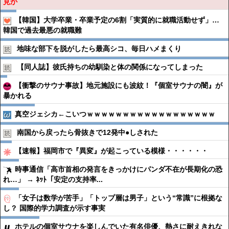
見か
【韓国】大学卒業・卒業予定の6割「実質的に就職活動せず」…
韓国で過去最悪の就職難
地味な部下を脱がしたら最高シコ、毎日ハメまくり
【同人誌】彼氏持ちの幼馴染と体の関係になってしまった
【衝撃のサウナ事故】地元施設にも波紋！『個室サウナの闇』が
暴かれる
真空ジェシカ←こいつｗｗｗｗｗｗｗｗｗｗｗｗｗｗｗｗｗｗ
南国から戻ったら骨抜きで12発中●︎しされた
【速報】福岡市で『異変』が起こっている模様・・・・・・
時事通信「高市首相の発言をきっかけにパンダ不在が長期化の恐
れ…」 → ﾈｯﾄ「安定の支持率...
「女子は数学が苦手」「トップ層は男子」という“常識”に根拠な
し？ 国際的学力調査が示す事実
ホテルの個室サウナを楽しんでいた有名俳優、熱さに耐えきれな