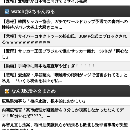
【速報】北朝鮮が日本海に向けてミサイル発射
watch@2ちゃんねる
【悲報】韓国サッカー協会、ガチでワールドカップ予選での審判への
性接待がバレ大炎上大騒ぎにｗ...
【悲報】サイバーコネクトツーの松山氏、JUMP公式にブロックされ
るｗｗｗｗｗｗｗｗｗｗｗ
【驚愕】サッカー王国ブラジルで進むサッカー離れ 36％が「関心な
し」
【動画】手術中に熊本地震直撃やばすぎ！！！！！
【悲報】愛煙家・岸谷蘭丸「喫煙者の権利がマジで侵害されてる」と
私見 「いくら税金を我々が払...
なんJ政治ネタまとめ
広島県知事ら「核抑止論、根本的におかしい」
内閣広報官「高市総理が避難所を３分しか視察しなかったなんてデ
マ！50分いたぞ????」 →...
再審見直し法案、稲田朋美議員らが頑張るも敗北し冤罪当事者が失望