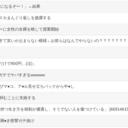
erになるぞー！」←結果
スカまんぐり返しを披露する
ーに女性の全裸を映して授業開始
ぎて笑いが止まらない模様←お前らはなんでやらないの？？？？？？？
けで850円…(泣)」
ガチでヤバすぎるwwwww
びマ●︎コ、ア●︎ル見せ立ちバックから中●︎し
を拝むことに失敗する
を持つ生き方を税制が優遇し、そうでない人を傷つけている」 [66914615
潮●︎き痙攣ガチ抜け