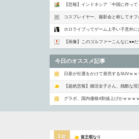
【悲報】インドネシア「中国に作って
コスプレイヤー、撮影会と称してオフパ
ホロライブってゲーム上手い子意外に
【画像】このゴルファーこんなに●●だと
今日のオススメ記事
日産が社運をかけて発売するSUVｗｗ
【超絶悲報】婚活女子さん、残酷な現
グラボ、国内価格4割値上げかｗｗｗ
1
貧乏暇なり