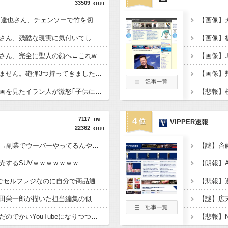
33509
【衝撃】YouTuber山口達也さん、チェンソーで竹を切るだけで600万再生を突破してしまう←正直、こう言うのでいいんだよなw w w w w w w w
【超絶悲報】婚活女子さん、残酷な現実に気付いてしまった結果…
【速報】へずまりゅうさん、完全に聖人の顔へ←これw w w w w w w w
【緊急】爆美女「すみません。砲弾3つ持ってきました」警察「！？」自衛隊「！？」→結果w w w w w w w w
【悲報】ちいかわの映画を見たイラン人が激怒｢子供に見せる内容じゃない｡悪影響は計り知れない｣←これw w w w w w w w w
7117
4
VIPPER速報
22362
ワイ手取り15万正社員→副業でウーバーやってるんやが金がない
売するSUVｗｗｗｗｗｗｗ
【悲報】Z世代「なんでセルフレジなのに自分で商品通さないといけないんだ」
ワンピース原作者・尾田栄一郎が描いた担当編集の似顔絵「ムダに東大卒」
最近のテレビって、ただのでかいYouTubeになりつつあるよな