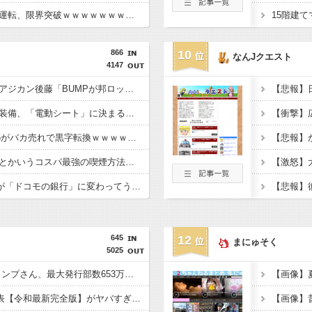
【動画】かもしれない運転、限界突破ｗｗｗｗｗｗｗｗｗ
866
10
なんJクエスト
4147
【衝撃】サカナ山口、アジカン後藤「BUMPが邦ロックを一変させた」←これｗｗｗｗｗ
【衝撃】車で要らない装備、「電動シート」に決まるｗｗｗｗｗ
【衝撃】マツダ、CX-5がバカ売れで黒字転換ｗｗｗｗｗ(※画像あり)
【衝撃】手巻きタバコとかいうコスパ最強の喫煙方法←これｗｗｗｗｗ
【衝撃】「住信SBI」が「ドコモの銀行」に変わってうんざりしてるやつｗｗｗｗｗ
645
12
まにゅそく
5025
【悲報】 週刊少年ジャンプさん、最大発行部数653万部から急降下でついに100万部を割ってしまう…
【画像】
《必見》男の趣味Tier表【令和最新完全版】がヤバすぎる！！！
【画像】