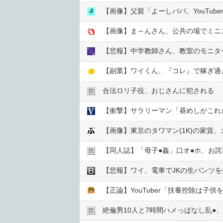
【画像】父親「よーしパパ、YouTub
【画像】ま～んさん、公共の場でミニ
【悲報】中学教師さん、教室のモニタ
【副業】ワイくん、『コレ』で稼ぎ過
合法ロリ子役、おじさんに犯される
【衝撃】サラリーマン「昼めしがこれだ
【画像】東京のタワマン(1K)の家賃、
【同人誌】「母子●︎姦」口オ●︎ホ、お詫
【悲報】ワイ、電車でJKの生パンツ
【正論】YouTuber「扶養控除は子供
絶倫男10人と7時間ハメっぱなし乱●︎、