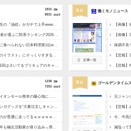
1815
6
働くモノニュース
8931
【画像】美人女子高校生の『油絵』がガチで上手wwwwww
【画像】SUSURU視聴者が選ぶ二郎系ランキング2026が発表されるｗｗｗ
【画像】外国人が絶対に食べられない日本料理第1位wwwwwwwww
【画像】『例のチー牛のイラスト』にそっくりすぎる男の子wwwwwww
【画像】チー牛が必ず1回はヌいてるプリキュアのキャラがこちらwww
1238
8
ゴールデンタイム
7252
【熊本地震】専門家「イオンモール熊本の爆心地に…喫煙所と自販機」警察・消防「」←これ・・・
元ジャン
少年ジャンプの人気マンガグッズを“大量注文しキャンセル”繰り返したか 女逮捕 総額43億円以上
【悲報】
【画像】福岡、こんなのが普通に走ってるｗｗｗｗｗｗｗｗｗｗｗｗｗｗｗｗｗｗｗｗｗｗｗｗｗｗｗｗｗｗｗｗｗｗｗｗｗｗｗｗ
【動画】原爆の日に今年も極左活動家が座り込み→県警に強制排除される動画が話題に
減塩って