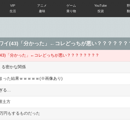
VIP
アニメ
ゲーム
YouTube
野
生活
趣味
乗り物
投資
翻
」ワイ(43)「分かった」←コレどっちが悪い？？？？？？
(43)「分かった」←コレどっちが悪い？？？？？？？？
くる密かな関係
まった結果ｗｗｗｗｗ(※画像あり)
ぎる…
膣土方
2万円もするものだった