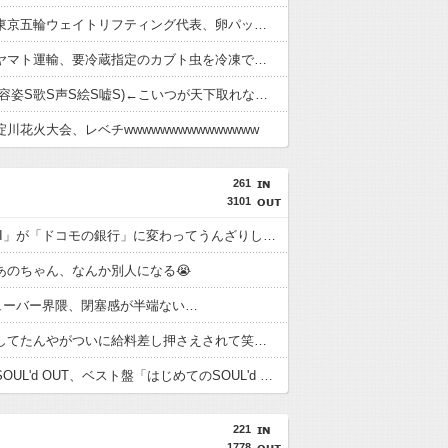
【悲報】東京五輪ウェイトリフティング代表、卵パックを盗んで逮捕wwwwwwww
【悲報】ヤマト運輸、要冷蔵指定のカブト虫を冷凍でお届けしてしまい無事死亡
中川翔子(容姿S歌S声S絵S嘘S)←こいつが天下取れなかった理由？
川花火大会、レベチwwwwwwwwwwwwwww
261
3101
「住信SBI」が「ドコモの銀行」に変わってうんざりしてるやつw w w
あのちゃん、なんか別人になる😭
ューバー界隈、閉塞感が半端ない…
税金滞納してたんやがついに給料差し押さえされて笑えん
【画像】SOUL'd OUT、ベスト盤「はじめてのSOUL'd OUT」をリリース！
221
1778