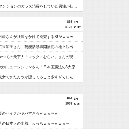
15階建てマンションのガラス清掃をしていた男性が転落… 全身を強く打って死亡
836
5124
【悲報】日産さんが社運をかけて発売するSUVｗｗｗｗｗｗｗｗｗｗ
【衝撃】広末涼子さん、芸能活動再開後初の地上波出演で復帰への思いを告白・・・・・・・・・
【悲報】かつての天下人「マックスむらい」さんの現在(イマ)ｗｗｗｗｗｗｗｗｗｗ
【激怒】大物ミュージシャンさん「日本国憲法の3大原則を絶対に変えさせてはならない」・・・・・・・・・
【悲報】彼女できたんやが隠してること多すぎてしんどい・・・・・・・・・
644
1989
夏のバイクがヤバすぎるｗｗｗｗｗ
昔の日本人の水着、ゑっちｗｗｗｗｗｗｗ