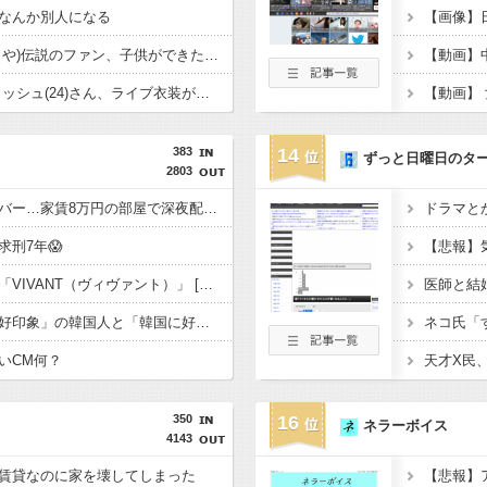
なんか別人になる
【画像】
【朗報】檜山沙耶(おさや)伝説のファン、子供ができたおさやへの正直な気持ちを語るｗ
【動画】
【画像】ビリー アイリッシュ(24)さん、ライブ衣装が〇ンスジくっきり過ぎて炎上ｗ
383
14
ずっと日曜日のタ
2803
ゲーム配信ユーチューバー…家賃8万円の部屋で深夜配信→管理会社から厳重注意されてお気持ち表明
刑7年😱
【悲報】ヒカキンさん「VIVANT（ヴィヴァント）」 [143211586]
【世論調査】「日本に好印象」の韓国人と「韓国に好印象」の日本人の割合に大差がついてしまうｗｗｗｗ
いCM何？
350
16
ネラーボイス
4143
賃貸なのに家を壊してしまった