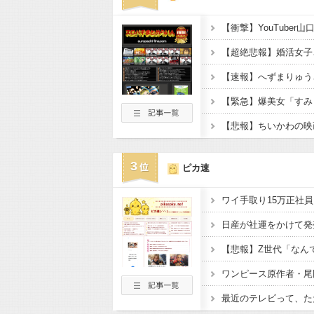
3
ピカ速
日産が社運をかけて発