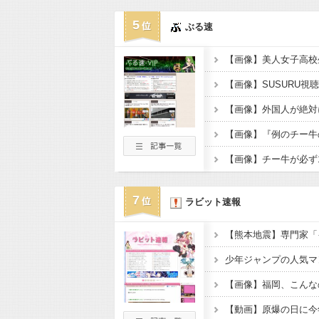
5
ぶる速
7
ラビット速報