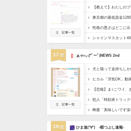
【教えて】わたしのプ
性格の悪さはどこに出
17
ぁゃιぃ(*ﾟーﾟ)NEWS 2nd
犬と猫って金持ちしか
【悲報】ま○こワイ、
19
ひま速(°∀°) -暇つぶし速報-