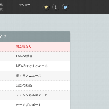
球
サッカー
訳
？？
貧乏暇なり
FANZA動画
NEWSぽけまとめーる
働くモノニュース
話題の動画
Ｚチャンネル＠ＶＩＰ
がーるずレポート