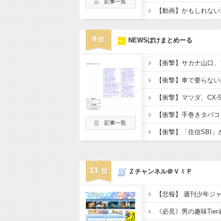
9
NEWSぽけまとめーる
11
Ｚチャンネル＠ＶＩＰ