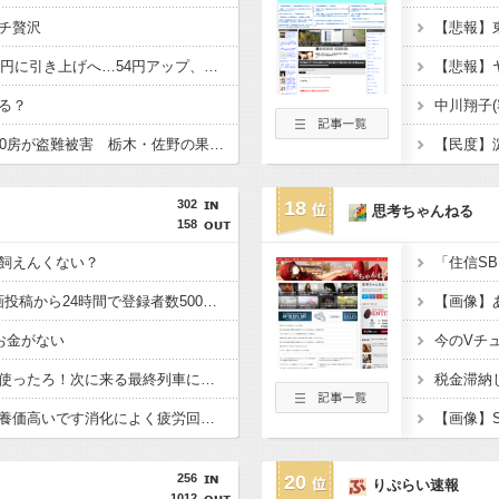
チ贅沢
東京都の最低賃金1280円に引き上げへ…54円アップ、10月1日にも適用
る？
シャインマスカット400房が盗難被害 栃木・佐野の果樹園
【民度】淀
302
18
思考ちゃんねる
158
飼えんくない？
ヒカル「浮気OK」動画投稿から24時間で登録者数500万人割れ12万人減、コメント約４万件超
【画像】
お金がない
今のVチ
犯人「時刻表トリック使ったろ！次に来る最終列車に乗り継ぎすればアリバイ成立や！」
蜂蜜「美味しいです栄養価高いです消化によく疲労回復の効力もあります」←お前らが飲まない理由
256
20
りぷらい速報
1012