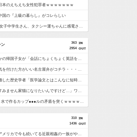
日本のえちえち女性犯罪者ｗｗｗｗｗｗｗ
中国の『上級の暮らし』がコレらしい
【動画】 女子中学生さん、タクシー運ちゃんに感電させられ死亡……
363
ーン
2954
ドラマとかの帰国子女が「会話にちょくちょく英語を挟む」の、ガチだったｗｗｗｗｗｗｗ
【悲報】気を付けた方がいい名古屋弁がコチラ・・・・・・・
医師と結婚した歴史学者「医学論文とはこんなに短時間で書けるものなのか」
ネコ氏「すみません家猫になりたいんですけど…」ワイ「え、人間の家なんだが…」→
天才X民、水で作るカップ●●●ルの矛盾を突くｗｗｗｗｗｗｗｗｗ
310
1436
【悲報】アメリカで今も続いてる近親相姦の一族がやばすぎる