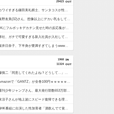
29423
【画像】カワイすぎる鎌田美礼棋士、サンタコスが性的すぎる
【画像】板野友美(32)さん、想像以上にデカい乳をしてしまうwww
【画像】JKにフルボッキデカチン見せた時の反応集がこちらww
【画像】弊社、ガチで可愛すぎる新入社員が入社してしまうwwww
【悲報】桜井日奈子、下半身が豊満すぎてしまうwwwwww
1968
11324
【謎】斉藤慎二「同意してくれたよね？どうして…」被害女性「彼は言葉が通じないモンスター」
【朗報】Amazonで「GANTZ」が全巻100円ｗｗｗｗｗｗｗｗｗｗ
【悲報】週刊少年ジャンプさん、最大発行部数653万部から急降下でついに100万部を割ってしまう
【謎】広末涼子さんが地上波にスピード復帰できる理由、誰にも分からない・・・
【悲報】NHK番組に出演した性加害者「酒飲んでて覚えてない」