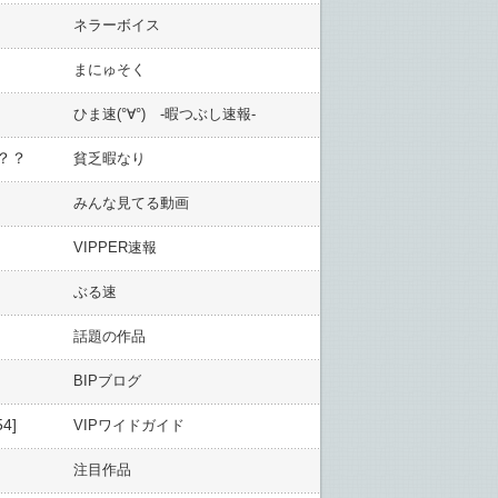
ネラーボイス
まにゅそく
ひま速(°∀°) -暇つぶし速報-
？？
貧乏暇なり
みんな見てる動画
VIPPER速報
ぶる速
話題の作品
BIPブログ
4]
VIPワイドガイド
注目作品