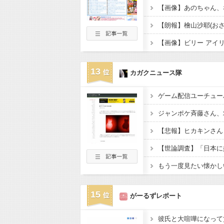
【画像】あのちゃん、
13
カガクニュース隊
ジャンポケ斉藤さん、求
もう一度見たい懐かし
15
がーるずレポート
彼氏と大喧嘩になって