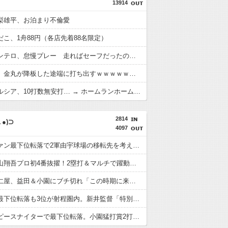
13914
梨雄平、お泊まり不倫愛
だこ、1舟88円（各店先着88名限定）
広島・モンテロ、怠慢プレー 走ればセーフだったのに途中でベンチへ帰ろうとしてしまうｗｗｗｗ
中日打線、金丸が降板した途端に打ち出すｗｗｗｗｗｗｗｗ
阪神・ガルシア、10打数無安打… → ホームランホームランｗｗｗｗ
2814
●)⊃
4097
カープファン最下位転落で2軍由宇球場の移転先を考え始める。
カープ秋山翔吾プロ初4番抜擢！2塁打＆マルチで躍動！ベテランに希望の光
カープ安仁屋、益田＆小園にブチ切れ「この時期に来て勉強はない」
カープ、最下位転落も3位が射程圏内。新井監督「特別な日の試合だったので負けて悔しい」【反省会】
カープ、ピースナイターで最下位転落。小園猛打賞2打点！モン2ラン！秋山菊池泰名原マルチ！ファビ1打点！14安打1発7得点の反撃も逆転負け【広島7-11巨人/試合結果】