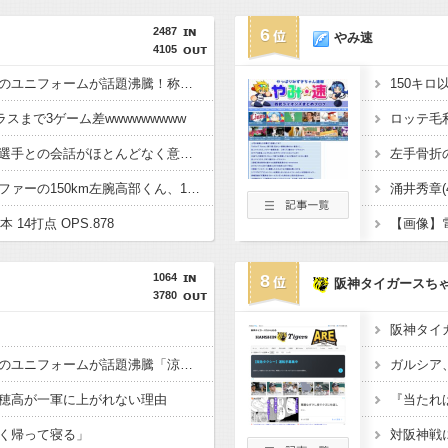
2487
6
やみ速
4105
【高校野球】青森山田のユニフォームが話題沸騰！称賛続々 「涼しそう」「熱中症対策では？」「Tシャツみたい」
150キ
スまで3ゲーム差wwwwwwwww
ロッテ毛利
侍戦士、井端を酷評「選手との会話がほとんどなく意思疎通が難しかった。大谷さえ『マジで笑わなくね?』と言うほど」
【悲報】聖隷クリストファーの150km左腕高部くん、10奪三振自責点0で負ける
涌井秀章(40
2本 14打点 OPS.878
【画像】
1064
8
阪神タイガースち
3780
阪神タイガ
【高校野球】青森山田のユニフォームが話題沸騰「涼しそう」「熱中症対策では」「Tシャツみたい」
穂高が一軍に上がれない理由
く帰って寝る」