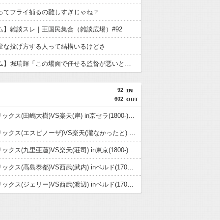
ってフライ捕るの難しすぎじゃね？
ム】雑談スレ｜王国民集合（雑談広場）#92
変な投げ方する人って結構いるけどさ
【日本ハム】堀瑞輝「この場面で任せる監督が悪いと思って」火消し成功で3勝目
92
602
08.06 オリックス(田嶋大樹)VS楽天(岸) in京セラ(1800-)試合実況記事
08.05 オリックス(エスピノーザ)VS楽天(瀧なかったと) in京セラ(1800-)試合実況記事
08.03 オリックス(九里亜蓮)VS楽天(荘司) in東京(1800-)試合実況記事
08.02 オリックス(高島泰都)VS西武(武内) inベルド(1700-)試合実況記事
08.01 オリックス(ジェリー)VS西武(渡辺) inベルド(1700-)試合実況記事