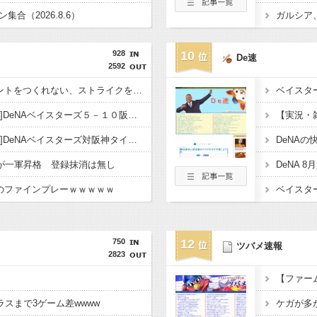
合（2026.8.6）
928
10
De速
2592
DeNA相川監督「カウントをつくれない、ストライクを投げられない」ビド２軍再調整を明言 急遽登板の若松も負担を考慮し抹消へ
【試合結果】[2026/8/6]DeNAベイスターズ５－１０阪神タイガース 先発ビドが誤算２回８失点ＫＯ
【試合実況】[2026/8/6]DeNAベイスターズ対阪神タイガース 17:45〜
ドが一軍昇格 登録抹消は無し
陽のファインプレーｗｗｗｗｗ
750
12
ツバメ速報
2823
【ファーム
スまで3ゲーム差wwww
ケガが多