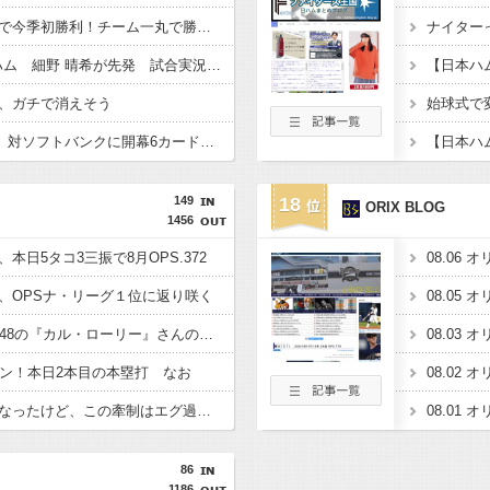
日本ハム、鬼門・福岡で今季初勝利！チーム一丸で勝利もぎとる
ナイター
ソフトバンクVS日本ハム 細野 晴希が先発 試合実況 inみずほpaypayドーム 18:00〜
【日本ハ
、ガチで消えそう
始球式で
日本ハム、自力V消滅 対ソフトバンクに開幕6カード連続負け越しの屈辱
149
18
ORIX BLOG
1456
本日5タコ3三振で8月OPS.372
、OPSナ・リーグ１位に返り咲く
昨季60本塁打・OPS.948の『カル・ローリー』さんの今季の成績
ラン！本日2本目の本塁打 なお
大谷さん牽制アウトになったけど、この牽制はエグ過ぎる
86
1186