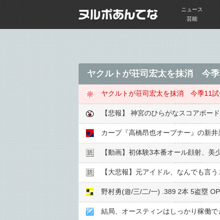
ニュース
芸能
ヤクルトが荘司宏太を抹消 今季
ヤクルトが荘司宏太を抹消 今季11
【悲報】 神宮のひらがなスコアボー
【動画】初体験3本番オール顔射、美
【大悲報】元アイドル、なんでも言う
野村勇(遊/三/二/一) .389 2本 5盗塁 OP
結局、オースティンはしっかり稼働で