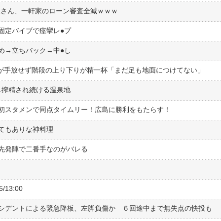
ン工さん、一軒家のローン審査全滅ｗｗｗ
定バイブで痙攣レ●︎プ
→立ちバック→中●︎し
えが手放せず階段の上り下りが精一杯「まだ足も地面につけてない」
し搾精され続ける温泉地
初スタメンで同点タイムリー！広島に勝利をもたらす！
てもありな神料理
先発陣で二番手なのがバレる
13:00
シデントによる緊急降板、左脚負傷か ６回途中まで無失点の快投も