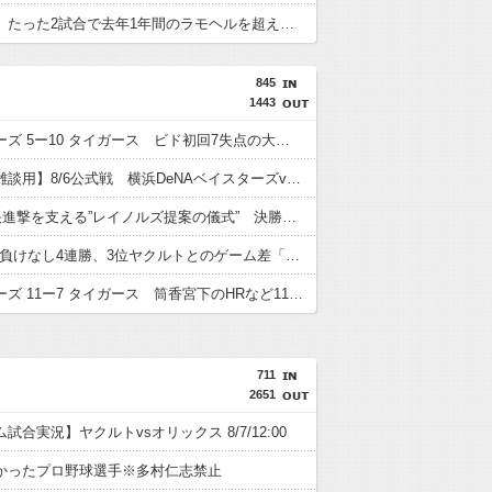
ガルシア、たった2試合で去年1年間のラモヘルを超えてしまう
845
1443
ベイスターズ 5ー10 タイガース ビド初回7失点の大炎上 度会のタイムリーなど反撃見せるも…負け
【実況・雑談用】8/6公式戦 横浜DeNAベイスターズvs阪神タイガース
DeNAの快進撃を支える”レイノルズ提案の儀式” 決勝2ランの宮下が明かす「儀式を始めてから、チームが一つになっている」
DeNA 8月負けなし4連勝、3位ヤクルトとのゲーム差「0」でAクラス目前！
ベイスターズ 11ー7 タイガース 筒香宮下のHRなど11得点 東7回3失点で試合を作る
711
2651
試合実況】ヤクルトvsオリックス 8/7/12:00
かったプロ野球選手※多村仁志禁止