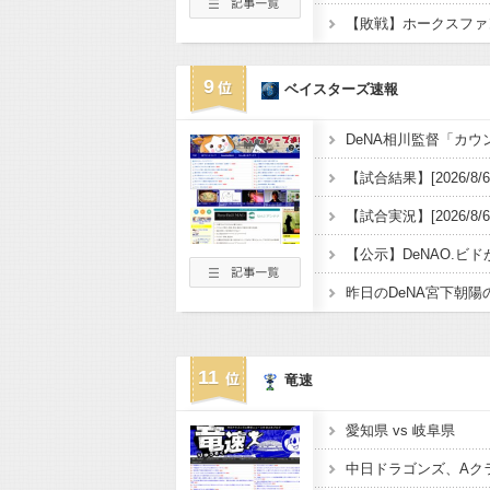
【敗戦】ホークスファン集
9
ベイスターズ速報
【公示】DeNAO.ビ
昨日のDeNA宮下朝
11
竜速
愛知県 vs 岐阜県
中日ドラゴンズ、Aクラ