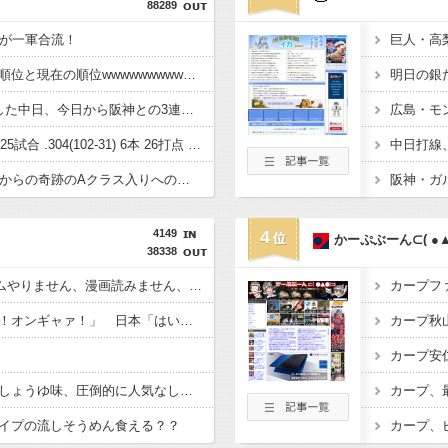
88289
）が一軍合流！
巨人・高
交流戦終わったころの順位と現在の順位wwwwwwwwwwwwwwwwwwww
明日の銀
3連勝で最下位を脱出した中日、今日から阪神との3連戦（ビジター）
エンカーナシオン(De) 25試合 .304(102-31) 6本 26打点 出塁率.311 OPS.831 wRC+137 WAR+0.7
中日ドラゴンズ借金20からの奇跡のAクラス入りへの最終兵器上林誠知、逆転2ランホームランにフェン直3塁打で完全復活をアピール
4149
4
かーぷぶーん⊂( ●▲
38338
ニートワイ(32)「ゲームやりません、漫画読みません、アニメ見ません、5ch飽きました」←こいつに勧めたい趣味
赤ちゃん「オンギャァ！オンギャァ！」 日本「はいお前は借金3千万スタートね」
【悲報】サッポロ一番しょうゆ味、圧倒的に人気なしｗｗｗｗｗｗｗｗｗｗ
イプの流しそうめん食える？？