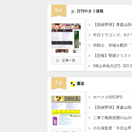
5
日刊やきう速報
中日ドラゴンズ、Aクラ
SB山本祐大(27) .323 
7
鷹速
ホークス8月OPS
二軍で無双状態の山川
小久保監督「今日は早