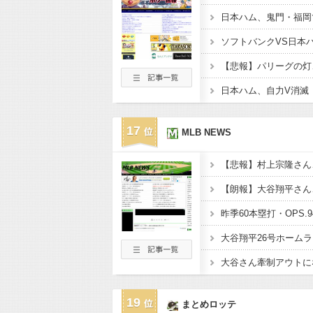
【悲報】パリーグの灯
17
MLB NEWS
【悲報】村上宗隆さん、
【朗報】大谷翔平さん
大谷翔平26号ホーム
19
まとめロッテ