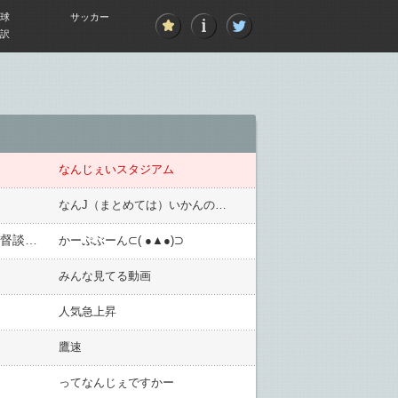
球
サッカー
訳
なんじぇいスタジアム
なんJ（まとめては）いかんのか？
カープ『高橋昂也オープナー』の新井采配的中！7連敗後の3連勝で〝燃ゆ回避〟6投手で9回完封は球団初【監督談話】
かーぷぶーん⊂( ●▲●)⊃
みんな見てる動画
人気急上昇
鷹速
ってなんじぇですかー