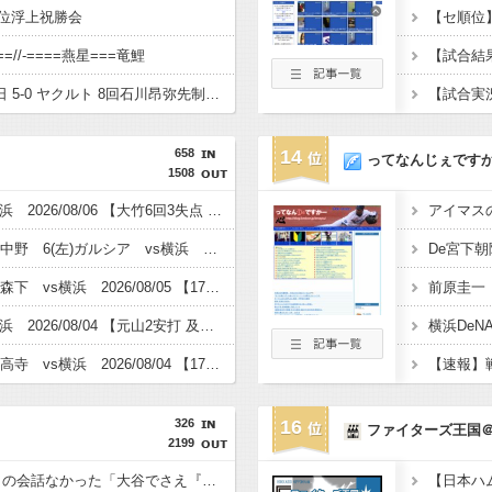
5位浮上祝勝会
【セ順位】虎
=//-====燕星===竜鯉
【試合結果】 8/6 中日 5-0 ヤクルト 8回石川昂弥先制タイムリー！このカード3連勝！
【試合実況】
658
14
ってなんじぇです
1508
【試合結果】阪神vs横浜 2026/08/06 【大竹6回3失点 ガルシア2安打3打点1HR 森下1安打2打点 近本2安打1打点 大山＆高寺1安打1打点 中野2安打 】
【阪神スタメン】2(二)中野 6(左)ガルシア vs横浜 【17:45試合開始予定】 2026/08/06
De宮下朝
【阪神スタメン】2(右)森下 vs横浜 2026/08/05 【17:45試合開始予定】
【試合結果】阪神vs横浜 2026/08/04 【元山2安打 及川＆岩崎1回無失点】
【阪神スタメン】6(左)高寺 vs横浜 2026/08/04 【17:45試合開始予定】
326
16
ファイターズ王国
2199
WBC井端監督、選手との会話なかった「大谷でさえ『マジで笑わなくね？』と言うほど」