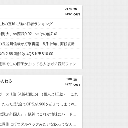
2174
6192
ロ以上の直球に強い打者ランキング
海大、vs西武0.92 vsその他7.41
左手骨折の長谷川信哉が打撃再開 8月中旬に実戦復帰を目指す
) 2.88 3勝1敗 4QS K/BB10.00
電車でこの帽子かぶってる人はガチ西武ファン
988
ゃんねる
4777
ース 1位 54勝42敗1分 （巨人と1G差）←これ
ガルシア、たった2試合でOPSが.900を超えてしまうwwwwwwwwww
『当たれば飛ぶ外国人』←阪神はこれが地味にハードル高かった件
対阪神戦に異常に打つダルベックみたいな奴ってなんでなん？