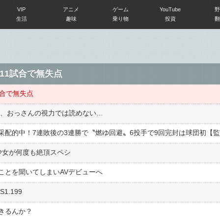
VIP
アニメ
ゲーム
YouTube
野
生活
趣味
乗り物
投資
翻
11試合で無失点
試合で無失点
ド、おっさんの視力では読めない…
少女が何度も絶頂スペシ
ことを聞いてしまいAVデビューへ
S1.199
きるんか？