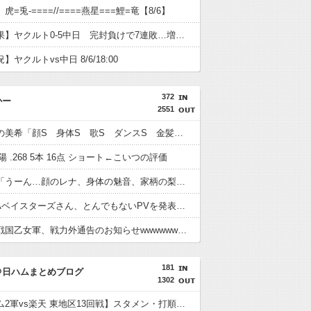
=兎-====//====燕星===鯉=竜【8/6】
【試合結果】ヤクルト0-5中日 完封負けで7連敗…増居が6回無失点
ヤクルトvs中日 8/6/18:00
372
かー
2551
アイマスの美希「顔S 身体S 歌S ダンスS 金髪だが茶髪オプション付き」←これ
陽 .268 5本 16点 ショート←こいつの評価
前原圭一「うーん…顔のレナ、身体の魅音、家柄の梨花、性格の詩音かぁ…」
横浜DeNAベイスターズさん、とんでもないPVを発表してしまうwwwwwwwwwwww
【速報】戦国乙女軍、戦力外通告のお知らせwwwwwwwwwwwwwwwwwwwww
181
＠日ハムまとめブログ
1302
【日本ハム2軍vs楽天 東地区13回戦】スタメン・打順速報｜試合実況｜8/7 13:00開始