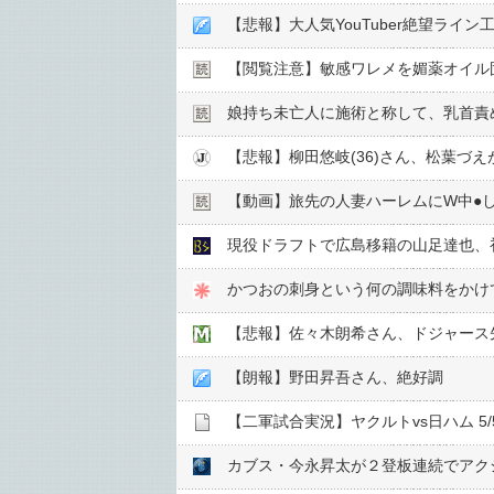
【悲報】大人気YouTuber絶望ライ
【閲覧注意】敏感ワレメを媚薬オイル固
娘持ち未亡人に施術と称して、乳首責め
【悲報】柳田悠岐(36)さん、松葉づ
【動画】旅先の人妻ハーレムにW中●︎
現役ドラフトで広島移籍の山足達也、
かつおの刺身という何の調味料をかけ
【悲報】佐々木朗希さん、ドジャース
【朗報】野田昇吾さん、絶好調
【二軍試合実況】ヤクルトvs日ハム 5/5/
カブス・今永昇太が２登板連続でアク