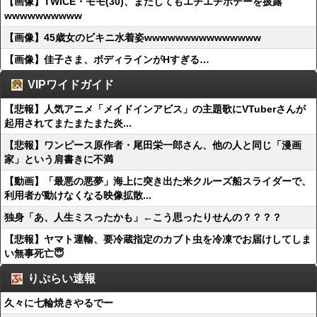
【画像】TWICE・モモ(30)、またしてもエチエチボデーを披露
wwwwwwwwww
【画像】45歳女のビキニ水着姿wwwwwwwwwwwwwww
【画像】佳子さま、ボディラインがHすぎる…
VIPワイドガイド
【悲報】人気アニメ「メイドインアビス」の主題歌にVTuberさんが
起用されてまたまたまた炎...
【悲報】ワンピース原作者・尾田栄一郎さん、他の人と同じ「漫画
家」という肩書きに不満
【動画】「最悪の悪夢」海上に突き出た米クルーズ船スライダーで、
利用者が動けなくなる映像拡散...
独身「あ、人生ミスったかも」←こう思ったりせんの？？？？
【悲報】ヤマト運輸、要冷蔵指定のカブト虫を冷凍でお届けしてしま
い無事死亡😇
りぷらい速報
久々に七輪焼きやるでー