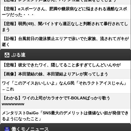
【悲報】eスポーツさん、肥満や糖尿病などに悩まされる過酷なスポ
ーツだった・・・
【悲報】弱男(49)、闇バイトすら適正なしと判断されて暴行されてし
まう
【訃報】台風前日の遊泳禁止エリアで泳いでた家族、流されてガキが
逝く
ぶる速
【悲報】彼女できたワイ、隠してること多すぎてしんどいんやが
【画像】本田望結の妹、本田望結よりアレが実ってしまう
ワイ「このアイスおいしいよ」なんG民「それラクトアイスじゃん」
←これ
【わかる】ワイの上司がカラオケでT-BOLANばっかり歌う
wwwwwww
メンタリストDaiGo「SNS最大のデメリットは価値ない奴が発信でき
るようになったこと」
働くモノニュース