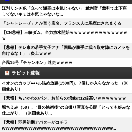
江別リンチ犯「立って謝罪は本気じゃない」 裁判官「裁判で土下座
してないキミは本気じゃないな...
「シャトレーゼ」とか言う店名、フランス人に馬鹿にされまくる
【CN悲報】三峡ダム、全力放水開始ｗｗｗｗｗｗｗｗｗｗｗｗｗｗ
ｗ
【悲報】テレ東の若手女子アナ「国民が勝手に我々取材陣にカメラを
向けるな！」→炎上ｗｗｗ
台風15号「チャンホン」迷走ｗｗｗｗ
ラビット速報
イオンのカップ●●●ル詰め放題(1500円)、7個しか入らなかった （※
画像あり）
【悲報】ちいかわのパン、お前らの想像の12倍高いｗｗｗｗｗｗｗ
堀ちえみ（59）、“目の施術後”の自撮り写真を公開「とっても好みな
仕上がり」 （※画像あり...
【悲報】弱男初期アバターがコチラ
WWWWWWWWWWWWWWWWWWWWWWWWWWWWW...