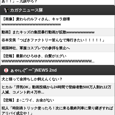
あ！！」←冗談やろ？
カガクニュース隊
【画像】麦わらのルフィさん、キャラ崩壊
wwwwwwwwwwwwwwwwwwwww
動画】またキッズの集団暴行動画が拡散wwwwwwwwww
谷本安美「つばきファクトリー皆んなで海行きたい！！！！！」
靖国神社、軍服コスプレでの参拝を禁止へ
【悲報】最新のひろゆき、白髪がエグい
WWWWWWWWWWWWWWWWWWWWWWWWWWW...
ぁゃιぃ(*ﾟーﾟ)NEWS 2nd
犬と猫って金持ちしか飼えんくない？
ヒカル「浮気OK」動画投稿から24時間で登録者数500万人割れ12万
人減、コメント約４万件...
【悲報】ま○こワイ、お金がない
犯人「時刻表トリック使ったろ！次に来る最終列車に乗り継ぎすれば
アリバイ成立や！」