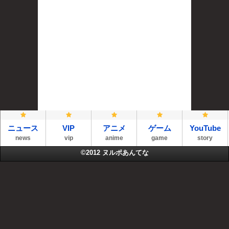
ニュース
VIP
アニメ
ゲーム
YouTube
news
vip
anime
game
story
©2012
ヌルポあんてな