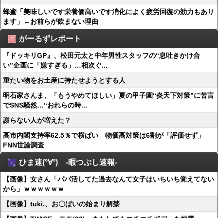
蜂蜜「美味しいです栄養価高いです消化によく疲労回復の効力もあり
ます」←お前らが飲まない理由
がーるずレポート
『ドッキリGP』、松田元太と中年男性スタッフの“息吐きかけ合
い”企画に「嫌すぎる」…相次ぐ...
重たい物をお土産に持たせようとする人
明石家さんま、「もうやめてほしい」夏の甲子園“炎天下対策”に苦言
でSNS騒然…“おれらの時...
謝らない人が増えた？
高市内閣支持率62.5％で横ばい 物価高対策は6割が「評価せず」
FNN世論調査
ひま速(°∀°) -暇つぶし速報-
【画像】女さん「パパ活してた過去なんて女子はいちいち覚えてない
から」ｗｗｗｗｗｗ
【画像】tuki.、お〇ぱいの始まり解禁