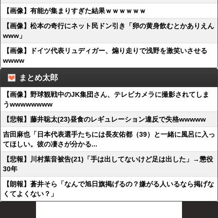
【画像】有能が集まりすぎた結果ｗｗｗｗｗｗ
【画像】松本の奇行にネット民ドン引き「卵の黄身飲むとかありえん
www」
【画像】ドイツ代表リュディガー、煽り走りで浅野を激笑いさせる
wwww
まとめ太郎
【画像】野球観戦中のJK集団さん、テレビカメラに撮影されてしま
うwwwwwwww
【悲報】藤井聡太(23)昼食のレギュレーション違反で失格wwwww
吉田麻也「日本代表選手たちには長友佑都（39）と一緒に風呂に入っ
てほしい。彼の凄さが分かる...
【悲報】川村葉音被告(21)「手は出してないけど足は出した」→懲役
30年
【朗報】蒼井そら「なんで旭日旗掲げるの？嫌がる人いるなら掲げな
くてよくない？」