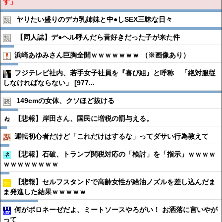
す」
ヤりたい盛りのデカ乳姉妹と中●︎しSEX三昧な日々
【同人誌】デ●︎ヘル呼んだら昔好きだった子が来た件
浜崎あゆみさん巨胸全開ｗｗｗｗｗｗｗ （※画像あり）
フジテレビ社内、若手女子社員を『喜び組』と呼称 「絶対服従
しなければならない」 [977...
149cmの女体、クソほど抜ける
【悲報】岸田さん、国民に増税の罰与える。
運転初心者だけど「これだけはするな」ってダサい行為教えて
【悲報】石破、トランプ関税対応の「検討」を「指示」ｗｗｗｗ
ｗｗｗｗｗｗｗｗ
【悲報】セルフスタンドで高齢女性が給油ノズルを差し込んだま
ま発進した結果ｗｗｗｗｗ
何がボロネーゼだよ、ミートソースやろがい！ お洒落に言いやが
って