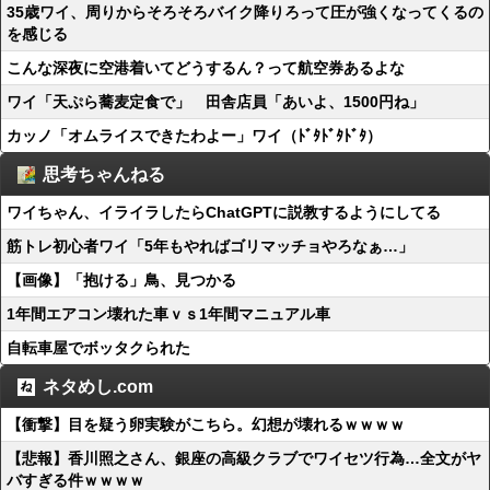
35歳ワイ、周りからそろそろバイク降りろって圧が強くなってくるの
を感じる
こんな深夜に空港着いてどうするん？って航空券あるよな
ワイ「天ぷら蕎麦定食で」 田舎店員「あいよ、1500円ね」
カッノ「オムライスできたわよー」ワイ（ﾄﾞﾀﾄﾞﾀﾄﾞﾀ）
思考ちゃんねる
ワイちゃん、イライラしたらChatGPTに説教するようにしてる
筋トレ初心者ワイ「5年もやればゴリマッチョやろなぁ…」
【画像】「抱ける」鳥、見つかる
1年間エアコン壊れた車ｖｓ1年間マニュアル車
自転車屋でボッタクられた
ネタめし.com
【衝撃】目を疑う卵実験がこちら。幻想が壊れるｗｗｗｗ
【悲報】香川照之さん、銀座の高級クラブでワイセツ行為…全文がヤ
バすぎる件ｗｗｗｗ