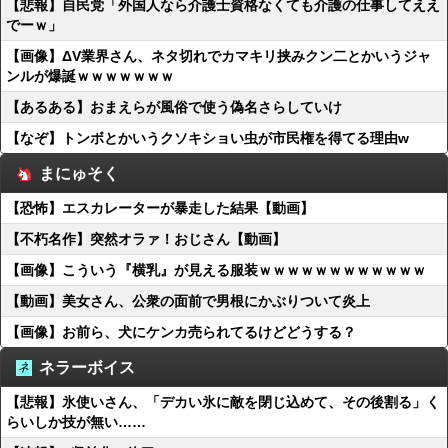
【悲報】自民党「外国人なら介護士資格なくても介護の仕事してええ
でーｗ」
【画像】ΔV業界さん、ネタ切れでカマキリ挟みクン二とかいうジャ
ンルが爆誕ｗｗｗｗｗｗｗ
【あるある】おまえらが風俗で使う偽名さらしていけ
【なぞ】トンボとかいうクソキショい虫が市民権を得てる理由w
まにゅそく
【恐怖】エスカレーターが暴走した結果【動画】
【不朽名作】突然オラァ！おじさん【動画】
【画像】こういう『横乳』が見える服装ｗｗｗｗｗｗｗｗｗｗｗｗ
【動画】美女さん、公衆の面前で男根にかぶりついて炎上
【画像】お前ら、犬にケンカ売られてるけどどうする？
ネラーボイス
【悲報】氷使いさん、「デカい氷に敵を閉じ込めて、その後割る」く
らいしか技が無い……