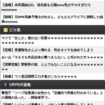
【速報】本田望結(22)、浴衣姿を公開www乳がデカすぎだろ
wwwwww
【朗報】元NHK気象予報士(45)さん、えちえちグラビアに挑戦した結
果wwwww
ピカ速
マジで「女しか」使わない言葉ｗｗｗｗｗｗｗｗｗｗｗｗｗｗｗｗｗ
ｗｗｗｗｗｗｗｗｗｗ
【悲報】長瀬智也さんぶっ壊れる 利きタイヤを始めてしまう
みい山『そもそも作品自体が糞つまらない』と叩かれだすｗｗｗｗｗ
【淫夢悲報】野獣亭の前、とんでもないことになるｗｗｗｗｗｗｗｗ
ｗｗ
【画像】ワイ底辺期間工の夕食がこちらｗｗｗｗｗ
VIPPER速報
警視庁「ソープ従業員の女性から『店舗内で売春が行われている』と
の通報があった」→関係者芋づ...
【悲報】レジェンド声優さん、パチンコ屋で営業をしてしまう