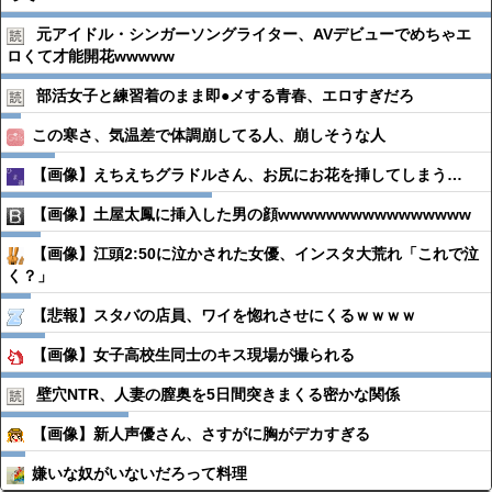
元アイドル・シンガーソングライター、AVデビューでめちゃエ
ロくて才能開花wwwww
部活女子と練習着のまま即●︎メする青春、エロすぎだろ
この寒さ、気温差で体調崩してる人、崩しそうな人
【画像】えちえちグラドルさん、お尻にお花を挿してしまう…
【画像】土屋太鳳に挿入した男の顔wwwwwwwwwwwwwwww
【画像】江頭2:50に泣かされた女優、インスタ大荒れ「これで泣
く？」
【悲報】スタバの店員、ワイを惚れさせにくるｗｗｗｗ
【画像】女子高校生同士のキス現場が撮られる
壁穴NTR、人妻の膣奥を5日間突きまくる密かな関係
【画像】新人声優さん、さすがに胸がデカすぎる
嫌いな奴がいないだろって料理