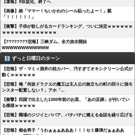
【速報】X収益化、終了へ
【画像】娘「ママー！ちいかわのシール貼ったよー！」親
「！！！！！！」
【衝撃】子供が欲しがるカードランキング、ついに決定ｗｗｗｗｗｗ
ｗｗｗｗｗｗｗｗｗｗｗｗｗ
【????????悲報】三峡ダム、全力放水開始
WWWWWWWWWWWW
ずっと日曜日のターン
【悲報】ザ・マミィ酒井の枕カバー、汚すぎてオキシクリーン公式が
動くｗｗｗｗｗｗ
【悲報】俺「何故ドラクエの魔王は主人公の旅立ちの町の回りに強モ
ンスター配置しない？」アホ「...
【衝撃】四国で出土した1300年前のお皿、「あの足跡」が付いてい
る模様ｗｗｗｗｗ
【悲報】職場のジジイとババア、バチバチに燃える会話を繰り広げる
ｗｗｗｗｗｗｗｗ
【悲報】都会男子「うわぁぁぁあああ！！！セミ爆弾だぁぁああ