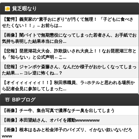
貧乏暇なり
【驚愕】義実家の“素手おにぎり”が汚くて無理！ 「子どもに食べさ
せたくない！！」←お前らは...
【画像】闇バイトで無期懲役になってしまった若者さん、お手紙でお
気持ち表明した結果本当に自分...
【悲報】琵琶湖花火大会、詐欺扱いされ大炎上！！なお琵琶湖三市と
も「知らない」と公式声明←こ...
【悲報】ジャンポケ斎藤さん、なんだか様子がおかしくなってしまっ
た結果…←コレ逆に怖くね…？
【オイィィィィィィ！！】秋田県職員、ラ○ホテルと思われる場所か
ら記者会見に参加してしまった...
BIPブログ
【画像】チー牛、集合写真で濃厚なチー臭を出してしまう
【画像】本田望結さん、オパイを躍動wwwwwww
【画像】根本はるみと松金洋子のパイズリ、イかない奴いないだろ
www