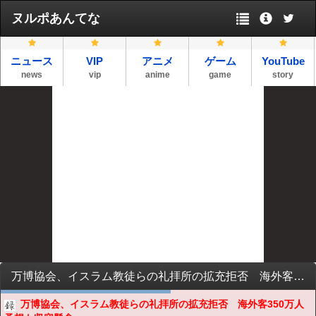
ヌルポあんてな
ニュース
VIP
アニメ
ゲーム
YouTube
news
vip
anime
game
story
万博協会、イスラム教徒らの礼拝所の拡充拒否 海外客350万人予想も収容懸念
万博協会、イスラム教徒らの礼拝所の拡充拒否 海外客350万人