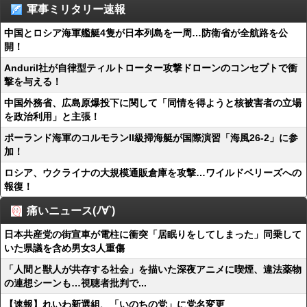
軍事ミリタリー速報
中国とロシア海軍艦艇4隻が日本列島を一周…防衛省が全航路を公
開！
Anduril社が自律型ティルトローター攻撃ドローンのコンセプトで衝
撃を与える！
中国外務省、広島原爆投下に関して「同情を得ようと核被害者の立場
を政治利用」と主張！
ポーランド海軍のコルモランII級掃海艇が国際演習「海風26-2」に参
加！
ロシア、ウクライナの大規模通販倉庫を攻撃…ワイルドベリーズへの
報復！
痛いニュース(ﾉ∀`)
日本共産党の街宣車が電柱に衝突「居眠りをしてしまった」同乗して
いた県議を含め男女3人重傷
「人間と獣人が共存する社会」を描いた深夜アニメに喫煙、違法薬物
の連想シーンも…視聴者批判で...
【速報】れいわ新選組、「いのちの党」に党名変更