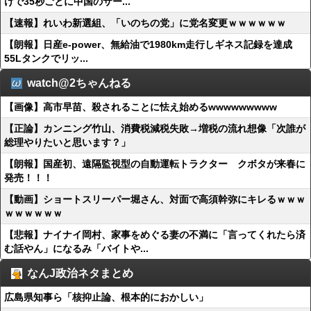
けで35秒ごとに中国のサー...
【速報】れいわ新選組、「いのちの党」に党名変更ｗｗｗｗｗｗ
【朗報】日産e-power、無給油で1980km走行しギネス記録を達成
55Lタンクでリッ...
watch@2ちゃんねる
【画像】高市早苗、殺されることに怯え始めるwwwwwwwww
【正論】カンニング竹山、消費税減税失敗→増税の流れ想像「次誰が
総理やりたいと思います？」
【朗報】国産初、遠隔監視型の自動運転トラクター クボタが来春に
発売！！！
【動画】ショートスリーパー堀さん、対面で高須幹弥にキレるｗｗｗ
ｗｗｗｗｗｗ
【悲報】ナイナイ岡村、家事をめぐる妻の不満に「言ってくれたら済
む話やん」になるみ「バイトや...
なんJ政治ネタまとめ
広島県知事ら「核抑止論、根本的におかしい」