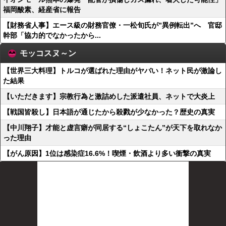
福岡酸素、経産省に報告
【財務省人事】エース級の財務官僚・一松旬氏が”異例転出”へ 官邸
幹部「協力的でなかったから...
モッコスヌ～ン
【世界三大料理】トルコが選ばれた理由がヤバい！ネット民が激論し
た結果
【いただきます】宗教行為と激詰めした派遣社員、ネットで大炎上
【戦国皆殺し】日本語が通じたから殺戮が少なかった？歴史の真実
【中川翔子】才能と虚言癖が同居する“しょこたん”が天下を取れなか
った理由
【がん原因】1位は感染症16.6%！喫煙・飲酒より多い衝撃の真実