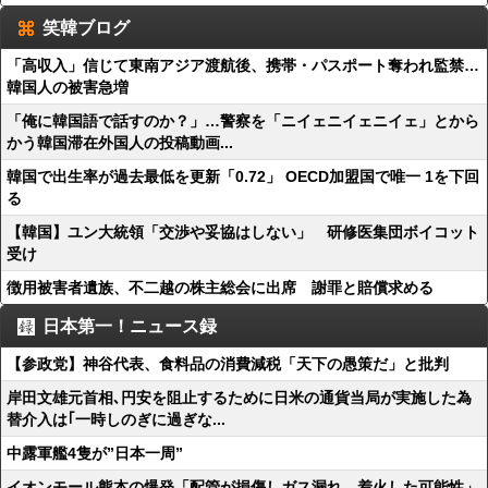
笑韓ブログ
「高収入」信じて東南アジア渡航後、携帯・パスポート奪われ監禁…
韓国人の被害急増
「俺に韓国語で話すのか？」…警察を「ニイェニイェニイェ」とから
かう韓国滞在外国人の投稿動画...
韓国で出生率が過去最低を更新「0.72」 OECD加盟国で唯一 1を下回
る
【韓国】ユン大統領「交渉や妥協はしない」 研修医集団ボイコット
受け
徴用被害者遺族、不二越の株主総会に出席 謝罪と賠償求める
日本第一！ニュース録
【参政党】神谷代表、食料品の消費減税「天下の愚策だ」と批判
岸田文雄元首相､円安を阻止するために日米の通貨当局が実施した為
替介入は｢一時しのぎに過ぎな...
中露軍艦4隻が”日本一周”
イオンモール熊本の爆発「配管が損傷しガス漏れ、着火した可能性」