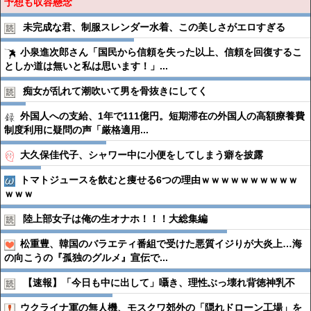
予想も収容懸念
未完成な君、制服スレンダー水着、この美しさがエロすぎる
小泉進次郎さん「国民から信頼を失った以上、信頼を回復するこ
としか道は無いと私は思います！」...
痴女が乱れて潮吹いて男を骨抜きにしてく
外国人への支給、1年で111億円。短期滞在の外国人の高額療養費
制度利用に疑問の声「厳格適用...
大久保佳代子、シャワー中に小便をしてしまう癖を披露
トマトジュースを飲むと痩せる6つの理由ｗｗｗｗｗｗｗｗｗｗ
ｗｗｗ
陸上部女子は俺の生オナホ！！！大総集編
松重豊、韓国のバラエティ番組で受けた悪質イジりが大炎上…海
の向こうの『孤独のグルメ』宣伝で...
【速報】「今日も中に出して」囁き、理性ぶっ壊れ背徳神乳不
ウクライナ軍の無人機、モスクワ郊外の「隠れドローン工場」を