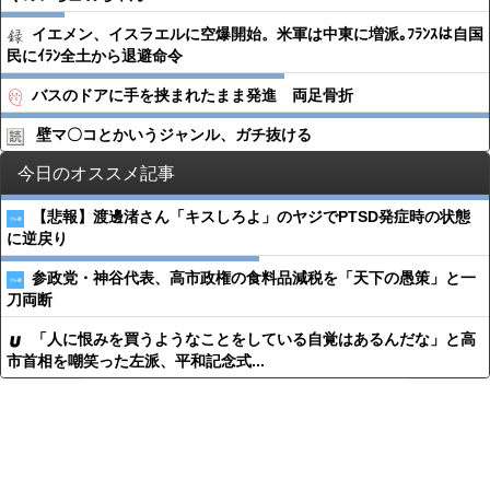
イエメン、イスラエルに空爆開始。米軍は中東に増派｡ﾌﾗﾝｽは自国
民にｲﾗﾝ全土から退避命令
バスのドアに手を挟まれたまま発進 両足骨折
壁マ〇コとかいうジャンル、ガチ抜ける
今日のオススメ記事
【悲報】渡邊渚さん「キスしろよ」のヤジでPTSD発症時の状態
に逆戻り
参政党・神谷代表、高市政権の食料品減税を「天下の愚策」と一
刀両断
「人に恨みを買うようなことをしている自覚はあるんだな」と高
市首相を嘲笑った左派、平和記念式...