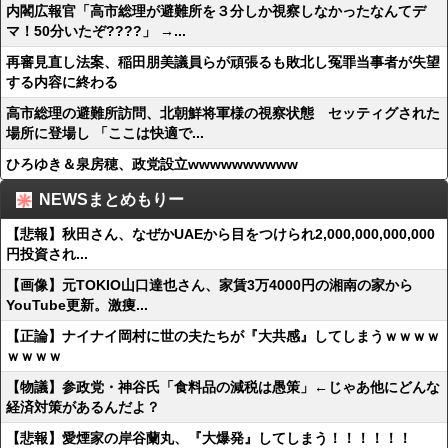
内閣広報官「高市総理が避難所を３分しか視察しなかったなんてデ
マ！50分いたぞ????」 →...
再審見直し法案、稲田朋美議員らが頑張るも敗北し冤罪当事者が失望
する内容に終わる
高市総理の避難所訪問、北朝鮮将軍様の視察状態 セッティグされた
場所に登場し 「ここは快適で...
ひろゆき＆泉房穂、政党設立wwwwwwwwww
NEWSまとめもりー
【悲報】秋田さん、なぜかUAEから目をつけられ2,000,000,000,000
円投資され...
【画像】元TOKIO山口達也さん、家賃3万4000円の湘南の家から
YouTube更新。激痩...
【正論】ナイナイ岡村に世の夫たちが『大共感』してしまうｗｗｗｗ
ｗｗｗｗ
【物議】参政党・神谷氏「食料品の減税は愚策」←じゃあ他にどんな
経済対策があるんだよ？
【悲報】愛煙家の岸谷蘭丸、『大爆発』してしまう！！！！！！