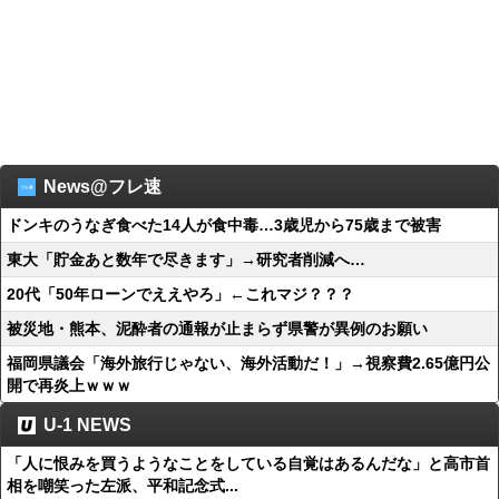
News@フレ速
ドンキのうなぎ食べた14人が食中毒…3歳児から75歳まで被害
東大「貯金あと数年で尽きます」→研究者削減へ…
20代「50年ローンでええやろ」←これマジ？？？
被災地・熊本、泥酔者の通報が止まらず県警が異例のお願い
福岡県議会「海外旅行じゃない、海外活動だ！」→視察費2.65億円公
開で再炎上ｗｗｗ
U-1 NEWS
「人に恨みを買うようなことをしている自覚はあるんだな」と高市首
相を嘲笑った左派、平和記念式...