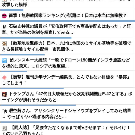
攻撃した模様
衝撃！無宗教国家ランキングが話題に！日本は本当に無宗教？
石破支持派の議員が「安倍政権下でも商品券配布はあった」と証
言、だが当時の体制を精査してみる...
【敵基地攻撃能力】日本、九州に他国のミサイル基地等を破壊で
きる長距離ミサイル配備 市民団体...
ゼレンスキー大統領「一晩でドローン150機がインフラ施設など
を標的に飛来」…ロシアの攻撃継...
【衝撃】週刊少年サンデー編集長、とんでもない目標を『暴露』
してしまう！
トランプさん「47代目大統領だから次期戦闘機はF-47とする」ボ
ーイングが潰れそうだからと...
暇空茜さん、アサシンクリードシャドウズをプレイしてみた結果
→ やっぱりヤバ過ぎる内容だと...
【同人誌】『足腰立たなくなるまで射●︎させます！』それイけ！
くのいち乙羽ちゃん！