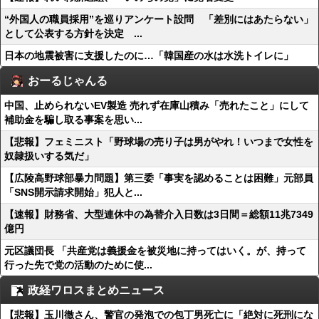
“外国人の職員採用”を巡りアンケート設問 「差別にはあたらない」
として公表する方針を決定 ...
日本の地震被害に支援したのに…「韓国産の水は水洗トイレに」
おーるじゃんる
中国、止められないEV製造 売れず在庫山積み「売れたこと」にして
補助金を騙し取る事案を思い...
【悲報】フェミニスト「野球場の売り子は男がやれ！いつまで女性を
奴隷扱いする気だ」
【広陵高野球部暴力問題】第三委「事実を認めることは困難」元部員
「SNS開示請求開始」犯人と...
【速報】財務省、大型連休中の為替介入日数は3日間＝総額11兆7349
億円
元区議団長 「共産党は義援金を被災地に持ってはいく。が、持って
行った先で党の活動のために使...
政経ワロスまとめニュース
【悲報】玉川徹さん、警官の発泡での包丁男死亡に「絶対に死刑にな