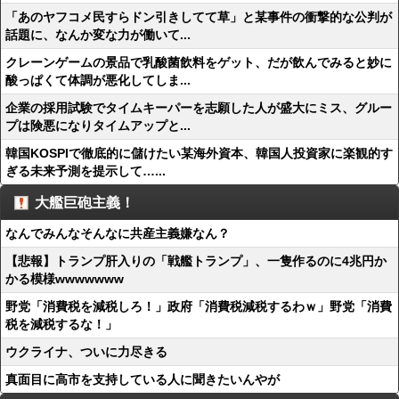
「あのヤフコメ民すらドン引きしてて草」と某事件の衝撃的な公判が
話題に、なんか変な力が働いて...
クレーンゲームの景品で乳酸菌飲料をゲット、だが飲んでみると妙に
酸っぱくて体調が悪化してしま...
企業の採用試験でタイムキーパーを志願した人が盛大にミス、グルー
プは険悪になりタイムアップと...
韓国KOSPIで徹底的に儲けたい某海外資本、韓国人投資家に楽観的す
ぎる未来予測を提示して…...
大艦巨砲主義！
なんでみんなそんなに共産主義嫌なん？
【悲報】トランプ肝入りの「戦艦トランプ」、一隻作るのに4兆円か
かる模様wwwwwww
野党「消費税を減税しろ！」政府「消費税減税するわｗ」野党「消費
税を減税するな！」
ウクライナ、ついに力尽きる
真面目に高市を支持している人に聞きたいんやが