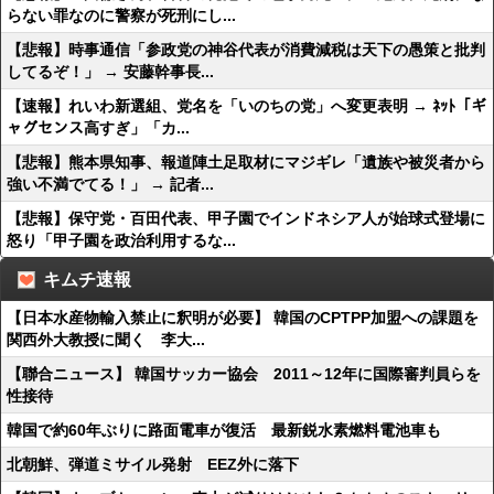
らない罪なのに警察が死刑にし...
【悲報】時事通信「参政党の神谷代表が消費減税は天下の愚策と批判
してるぞ！」 → 安藤幹事長...
【速報】れいわ新選組、党名を「いのちの党」へ変更表明 → ﾈｯﾄ「ギ
ャグセンス高すぎ」「カ...
【悲報】熊本県知事、報道陣土足取材にマジギレ「遺族や被災者から
強い不満でてる！」 → 記者...
【悲報】保守党・百田代表、甲子園でインドネシア人が始球式登場に
怒り「甲子園を政治利用するな...
キムチ速報
【日本水産物輸入禁止に釈明が必要】 韓国のCPTPP加盟への課題を
関西外大教授に聞く 李大...
【聯合ニュース】 韓国サッカー協会 2011～12年に国際審判員らを
性接待
韓国で約60年ぶりに路面電車が復活 最新鋭水素燃料電池車も
北朝鮮、弾道ミサイル発射 EEZ外に落下