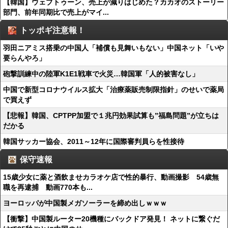
【韓国】ウェブトゥーン、売上が減りはじめた？カカオのストーリー
部門、前年同期比で売上がマイ...
トッポギ注意報！
羽田ニアミス搭乗の中国人「補償も見舞いもない」中国ネット「いや
要らんやろ」
砲撃訓練中の陸軍K1E1戦車で火災…韓国軍「人的被害なし」
中国で新型コロナウイルス拡大「治療薬販売制限指針」のせいで薬局
で買えず
【悲報】韓国、CPTPP加盟で１兆円効果試算も”福島問題”が立ちは
だかる
韓国サッカー協会、2011～12年に国際審判員らを性接待
保守速報
15歳少女に薬と酒飲ませカラオケ店で性的暴行、動画撮影 54歳無
職を再逮捕 動画770本も...
ヨーロッパが中国製メガソーラーを締め出しｗｗｗ
【衝撃】中国製ルーター20機種にバックドア発見！ ネットに繋ぐだ