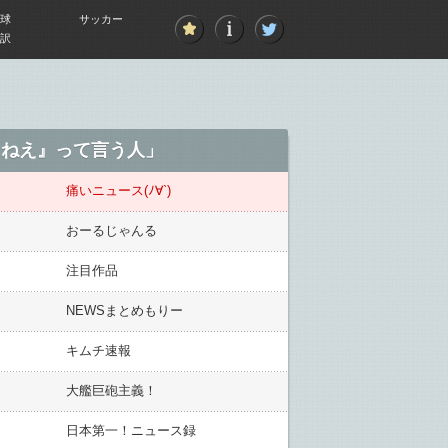
球
サッカー
訳
えねえ』って言う人」
痛いニュース(ﾉ∀`)
おーるじゃんる
注目作品
NEWSまとめもりー
キムチ速報
大艦巨砲主義！
日本第一！ニュース録