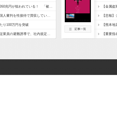
認知症の高齢者の資産260兆円が狙われている！ 「被害者の8割がだまされた認識なし」
韓国サッカー協会、外国人審判を性接待で買収していた事が判明
たり100万円を突破
【イオンモール熊本】従業員の避難誘導で、社内規定に抵触か