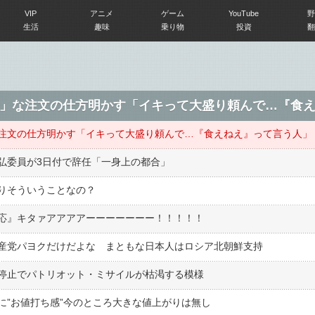
VIP
アニメ
ゲーム
YouTube
野
生活
趣味
乗り物
投資
翻
」な注文の仕方明かす「イキって大盛り頼んで…『食
注文の仕方明かす「イキって大盛り頼んで…『食えねえ』って言う人」
弘委員が3日付で辞任「一身上の都合」
りそういうことなの？
応』キタァアアアアーーーーーーー！！！！！
産党パヨクだけだよな まともな日本人はロシア北朝鮮支持
停止でパトリオット・ミサイルが枯渇する模様
に”お値打ち感”今のところ大きな値上がりは無し