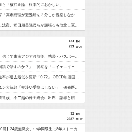
事ら「核抑止論、根本的におかしい」
内閣広報官「高市総理が避難所を３分しか視察しなかったなんてデマ！50分いたぞ????」 →しかし事実上の視察は数分で正解
再審見直し法案、稲田朋美議員らが頑張るも敗北し冤罪当事者が失望する内容に終わる
473
233
「高収入」信じて東南アジア渡航後、携帯・パスポート奪われ監禁…韓国人の被害急増
「俺に韓国語で話すのか？」…警察を「ニイェニイェニイェ」とからかう韓国滞在外国人の投稿動画が物議
韓国で出生率が過去最低を更新「0.72」 OECD加盟国で唯一 1を下回る
【韓国】ユン大統領「交渉や妥協はしない」 研修医集団ボイコット受け
徴用被害者遺族、不二越の株主総会に出席 謝罪と賠償求める
32
2937
【唐揚げ20回】24歳無職女、中学同級生に8年ストーカー…「純愛」と「恐怖」の声