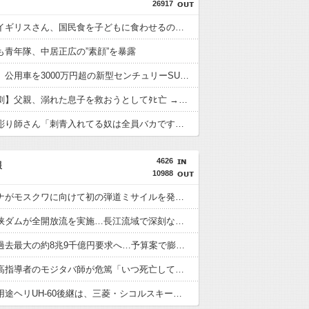
26917
【悲報】イギリスさん、国民食を子どもに食わせるのを諦めるｗｗｗｗｗｗｗ
も青年隊、中居正広の”素顔”を暴露
高市首相、公用車を3000万円超の新型センチュリーSUVに変更ｗｗｗｗｗｗｗ
【夏の悲劇】父親、溺れた息子を救おうとしてﾀﾋ亡 →専門家も警鐘「救助は二次被害が多い」
タトゥー彫り師さん「刺青入れてる奴は全員バカです」→30万再生ｗｗｗｗｗｗ
4626
報
10988
ウクライナがモスクワに向けて初の弾道ミサイルを発射か？！
中国の三峡ダムが全開放流を実施…長江流域で深刻な洪水被害！
防衛費、過去最大の約8兆9千億円要求へ…予算案で膨張、迎撃用無人機・AIなど導入！
イラン最高指導者のモジタバ師が危篤「いつ死亡してもおかしくない」…イラン大統領「意思疎通はかなり難しい」！
陸自の多用途ヘリUH-60後継は、三菱・シコルスキー共同開発に？！