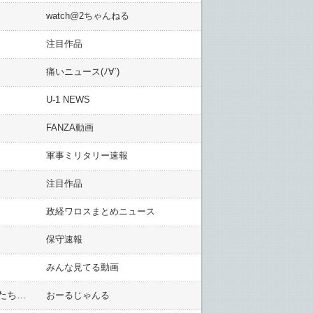
watch@2ちゃんねる
注目作品
痛いニュース(ﾉ∀`)
U-1 NEWS
FANZA動画
軍事ミリタリー速報
注目作品
政経ワロスまとめニュース
保守速報
みんな見てる動画
【コメ騒動】ベトナム人が転売用に買ったコメ、ずさんな管理のため全く売れず日本人取材陣に激怒「あなたたちが！！」
おーるじゃんる