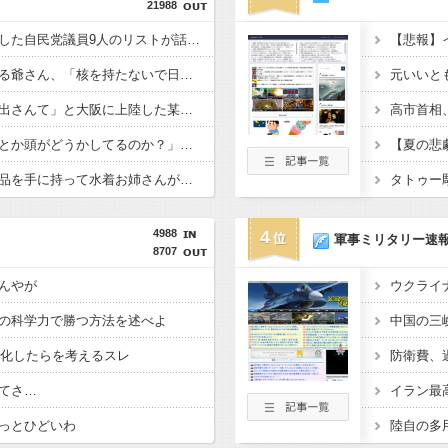
21988
高市内閣の方針に反対した自民党議員9人のリストが話題に、「岩屋はどこへ行った？」との指摘もあるが……
反核団体の代表を務める爺さん、「核を持たないで日本を守れますか」と中学生に詰問された結果……
元いいと
「鹿児島でもこんなの出さんて」と大阪に上陸した某料理店に批判殺到、鹿児島の養鶏家とタッグを組んだところで……
「これを肯定的に書くとか頭がどうかしてるのか？」と某メディアの焚書称賛記事にツッコミ殺到、自分で本屋を作るとかそういう話かと思ったら……
会社のカメラ部で「商品を手に持って水着お姉さんがにっこり」を撮影、だがお姉さんは素人アルバイトで親バレした結果……
4988
4
軍事ミリタリー速
8707
んやが
の科学力で勝つ方法を述べよ
G化したらを考えるスレ
てさ…
っとひどいわ