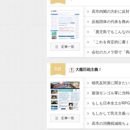
3
大艦巨砲主義！
移民反対派に聞きたい
最強モンゴル軍に当時
もしも日本全土がRP
もしかして民主主義っ
高市の消費税減税ちょ