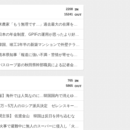
2208
15241
【悲報】米農家「もう無理です…」過去最大の在庫を抱える状態で新米収穫
【朗報】日本の年金制度、GPIFの運用が思ったより好調なおかげでなんとかなりそう
【速報】韓国、竣工1年半の新築マンションで外壁テラスが落下という信じられない後進国建築を披露
【速報】熊本県知事「報道に強い不満・苦情が寄せられている」→TBSの報道特集がまさにそれな件
【速報】バスローブ姿の秋田県幹部職員による記者会見問題、ラブホテルからの参加だと特定「体調が優れなかったため...」とは何だったのか
765
5865
【朝鮮日報】海外では人気なのに…韓国国内で消えゆくキンパ店
北朝鮮が3万～5万人のロシア派兵決定 ゼレンスキー大統領「韓国が我々に協力すべき」
聞主張】 佐渡金山 韓国は反日を持ち込むな
【韓国】 火事で避難中に無人のスーパーに侵入し「火事場泥棒」…捕まると「月経で盗む衝動が」と言い訳