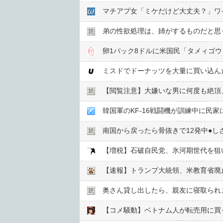
マチアプ女「ミケだけど大丈夫？」ワ
弟の性欲処理は、姉がするものだと思
卵1パック8ドルに米国民「タメィゴウ
ミスドでドーナッツを大量に買い込ん
【閲覧注意】大嫌いな男に何度も絶頂
韓国軍のKF-16戦闘機が訓練中に民
南国から戻ったら骨抜きで12発中●︎し
【増税】石破自民党、氷河期世代を狙
【速報】トランプ大統領、米教育省廃
奥さん貸し出したら、親友に寝取られ