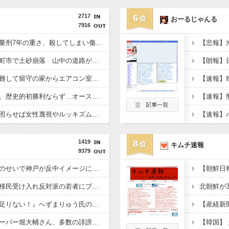
2717
6
おーるじゃんる
7916
ジャンポケ斉藤に見る量刑7年の重さ、殺してしまい傷害致死罪を狙う方が量刑的には軽いと話題
【長野】安曇野市と大町市で土砂崩落 山中の道路が寸断 宿泊客や登山客など計400人近くが孤立か 土石流で橋が流されたとの情報も
【熊本地震】車中泊避難して留守の家からエアコン室外機盗む 警察に「室外機が盗まれた」相談数件 天草市の無職男（47）逮捕
【ラグビー】日本代表、歴史的初勝利ならず…オーストラリアに逆転負け ８戦全敗
【芸能】今の価値観に照らせば女性蔑視やルッキズム… 『落語』の世界もセリフ変更や改作、現代にふさわしい表現模索の動き
1419
8
キムチ速報
9379
【神対応】？「あなたのせいで神戸が反中イメージになって中国人が来なくなる！」 → 神戸市議「で？」ｗｗｗｗｗｗｗｗｗｗｗｗｗｗｗ
【悲報】ホリエモン、移民受け入れ反対派の若者にブチギレ「差別するなんて最低だ！」 → スタジオ誰も反論できず沈黙 ………
【悲報】『宗教配慮が足りない！』へずまりゅう氏の豚汁炊き出しに各所に苦情殺到 → へ「保健所も容認！問題なし！」ｗｗｗｗｗｗｗｗｗｗｗｗｗｗ
【産経新
【悲報】ショートスリーパー堀大輔さん、多数の誹謗中傷で涙が止まらなくなってしまう動画がネットで話題に → ………