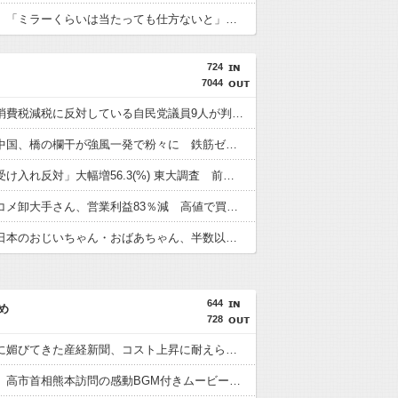
【八王子】「ミラーくらいは当たっても仕方ないと」過失運転傷害などの疑いで韓国籍の宋竜巳容疑者を再逮捕 男女6人負傷 警視庁
724
7044
【悲報】消費税減税に反対している自民党議員9人が判明ｗｗｗｗｗｗ
【悲報】中国、橋の欄干が強風一発で粉々に 鉄筋ゼロ 当局「接着剤でくっつけただけ」「正常で、品質問題はない」
「外国人受け入れ反対」大幅増56.3(%) 東大調査 前回から20ポイント以上の爆増
【悲報】コメ卸大手さん、営業利益83％減 高値で買い込んだ米が売れず「損切り祭り」開幕へ
【朗報】日本のおじいちゃん・おばあちゃん、半数以上がSNSを使いこなしていたｗｗｗｗｗ
644
め
728
高市政権に媚びてきた産経新聞、コスト上昇に耐えられず東北6県撤退を発表
首相官邸、高市首相熊本訪問の感動BGM付きムービーを投稿「全部が全部ありがたかったです」