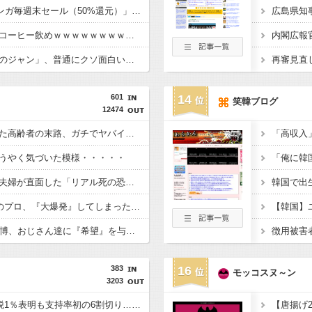
【朗報】Amazon「マンガ毎週末セール（50%還元）」アツいスポーツマンガ祭り最終日到来！！！
広島県知
痩せたい奴はブラックコーヒー飲めｗｗｗｗｗｗｗｗｗｗｗｗｗ
【朗報】アニメ「鉄鍋のジャン」、普通にクソ面白いｗｗｗｗｗｗｗｗｗｗｗ
601
14
笑韓ブログ
12474
【戦慄】認知症になった高齢者の末路、ガチでヤバイ・・・・
うやく気づいた模様・・・・・
【戦慄】結婚式直前の夫婦が直面した「リアル死の恐怖」がヤバすぎる・・・・
【悲報】1日30分睡眠のプロ、『大爆発』してしまった結果・・・・・
【朗報】56歳・及川光博、おじさん達に『希望』を与えてしまうｗｗｗｗ
383
16
モッコスヌ～ン
3203
”高市総理の悲願”消費税1％表明も支持率初の6割切り…「賛成52％」の波紋【8月JNN世論調査解説】