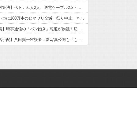
【金属盗対策法】ベトナム人2人、送電ケーブル2.2トン窃盗で逮捕！県内初摘発もネットは「不起訴」予想
【悲報】シカに180万本のヒマワリ全滅→祭り中止、ネット「シカたない」と爆笑
【熊本地震】時事通信の「パン飽き」報道が物議！切り取りの真実と被災者の本音
【重要指名手配】八田與一容疑者、新写真公開も「もう死んでる」ネット断定の理由