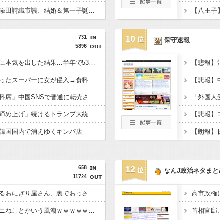
【祝】小坪慎也市議と添田詩織市議、結婚＆第一子誕生を発表 → ｗｗｗｗｗｗｗｗｗｗｗｗ
731
10
保守速報
5896
習近平さん、腐敗撲滅に本気を出した結果…半年で53万8000件ｗｗｗ
韓国、火事で無人になったスーパーに女が侵入→食料を大量に盗む→翌日また来店した理由がヤバい
隅田川花火大会の「無料席」中国SNSで普通に転売されていた・・・
中国は「経済での中国締め上げ」続けるトランプ大統領に感謝するかも
韓国国内で消えゆくキンパ店
658
12
なんJ政治ネタまと
11724
【画像】例の美人すぎるおにぎり屋さん、裏でおっさんが握っていたｗｗｗｗｗｗｗｗｗｗｗｗｗｗｗｗｗ
今季アニメの覇権がヤニねことかいう風潮ｗｗｗｗｗｗｗｗｗｗｗｗｗ