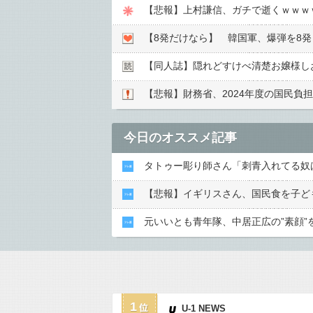
【悲報】上村謙信、ガチで逝くｗｗｗ
【8発だけなら】 韓国軍、爆弾を8発
【同人誌】隠れどすけべ清楚お嬢様し
【悲報】財務省、2024年度の国民負担
今日のオススメ記事
タトゥー彫り師さん「刺青入れてる奴
【悲報】イギリスさん、国民食を子ど
元いいとも青年隊、中居正広の”素顔”
1
U-1 NEWS