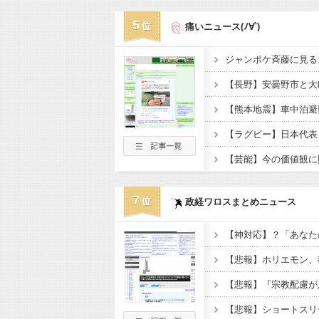
5
痛いニュース(ﾉ∀`)
7
政経ワロスまとめニュース