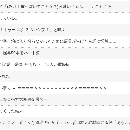
イ「(みけ？猫っぽいてことか？)可愛いじゃん！」←これさあ
っている。
！トゥー エクスペンシブ！」と嘆く
だ客、箱に入り切らなかったために店員が告げた台詞に愕然……
、屈辱50本番ハード祭
家に誤爆、爆弾8発を投下…15人が重軽症！
された
い撃ち → ｗｗｗｗｗｗｗｗｗｗｗｗｗｗｗｗｗｗｗｗｗｗ
止を目指す大統領令署名へ
まくった結末