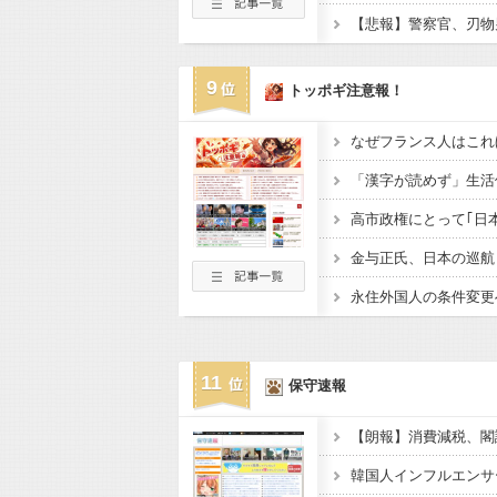
9
トッポギ注意報！
11
保守速報
【朗報】消費減税、閣