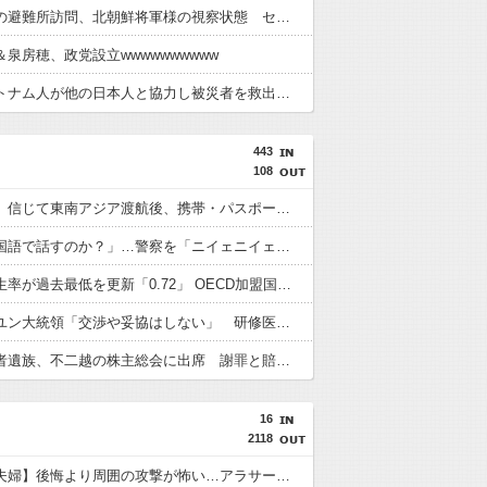
高市総理の避難所訪問、北朝鮮将軍様の視察状態 セッティグされた場所に登場し 「ここは快適で至れり尽くせり、日本人で良かった」と賛美を受ける しかし他の避難所では…
泉房穂、政党設立wwwwwwwwww
熊本でベトナム人が他の日本人と協力し被災者を救出 →憂国者「助けたのは俺だ！！！この〇〇〇〇(差別的表現)！！！！」
443
108
「高収入」信じて東南アジア渡航後、携帯・パスポート奪われ監禁…韓国人の被害急増
「俺に韓国語で話すのか？」…警察を「ニイェニイェニイェ」とからかう韓国滞在外国人の投稿動画が物議
韓国で出生率が過去最低を更新「0.72」 OECD加盟国で唯一 1を下回る
【韓国】ユン大統領「交渉や妥協はしない」 研修医集団ボイコット受け
徴用被害者遺族、不二越の株主総会に出席 謝罪と賠償求める
16
2118
【子なし夫婦】後悔より周囲の攻撃が怖い…アラサー夫婦の本音