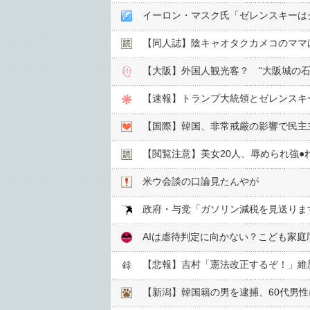
イーロン・マスク氏「ゼレンスキーは
【同人誌】陰キャオタクカメコのママ
【大阪】外国人観光客？ “大阪城の
【速報】トランプ大統領とゼレンスキ
【国際】韓国、非常戒厳の影響で民主
【閲覧注意】美女20人、辱められ強●︎
米ウ会談の口論見たんやが
AIは虐待判定に向かない？こども家庭
【悲報】吉村「憲法改正するぞ！」維