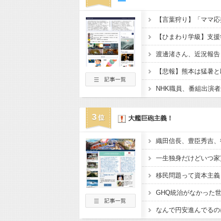
【ひまわり学級】支援
渡邊渚さん、近況報告
3
大艦巨砲主義！
一生独身だけどいつ家
移民問題って資本主義
なんで円安進んでるの