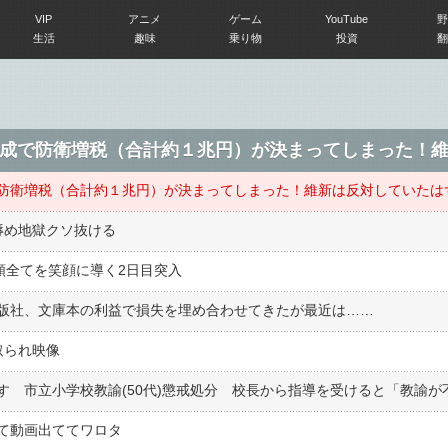
VIP
アニメ
ゲーム
YouTube
野
生活
趣味
乗り物
投資
翻
辱め地獄クソ抜ける
人類全てを笑顔に導く2日目突入
版社、文庫本の利益で損失を埋め合わせてきたが最近は……
取られ映像
ぎて動画出ててワロタ