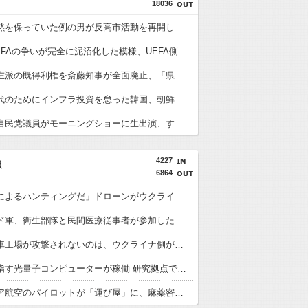
18036
今まで沈黙を保っていた例の男が反高市活動を再開した模様、財務省を手を組んでの返り咲きが狙いか？
UEFAとFIFAの争いが完全に泥沼化した模様、UEFA側の逆転敗北すらあり得るような情勢に……
兵庫県の左派の既得利権を斎藤知事が全面廃止、「県が何をするねん？」と存在意義そのものが不明で……
格安電気代のためにインフラ投資を怠った韓国、朝鮮半島全域を猛暑が直撃してしまった結果……
反高市な自民党議員がモーニングショーに生出演、すると普段は自民を叩きまくりの某出演者が……
4227
報
6864
「ロシアによるハンティングだ」ドローンがウクライナの民間人を追い回して爆発…ゼレンスキー氏が非難！
ポーランド軍、衛生部隊と民間医療従事者が参加した戦場医療訓練を実施！
ロシア戦車工場が攻撃されないのは、ウクライナ側が標的優先順位は低いとは判断か？！
商用化目指す光量子コンピューターが稼働 研究拠点で世界初…産総研など！
マレーシア航空のパイロットが「運び屋」に、麻薬密輸容疑で拘束…最高刑は死刑！