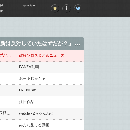
球
サッカー
訳
民民・玉木代表「自公・維新の賛成で防衛増税（合計約１兆円）が決まってしまった！維新は反対していたはずだが？」 → ｗｗｗｗｗｗｗｗｗｗｗｗｗｗｗｗｗｗｗ
民民・玉木代表「自公・維新の賛成で防衛増税（合計約１兆円）が決まってしまった！維新は反対していたはずだが？」 → ｗｗｗｗｗｗｗｗｗｗｗｗｗｗｗｗｗｗｗ
政経ワロスまとめニュース
FANZA動画
おーるじゃんる
U-1 NEWS
注目作品
【悲報】女子児童に『ラブレター』渡す 市立小学校教諭(50代)懲戒処分 校長から指導を受けると「教諭が不登校に…」
watch@2ちゃんねる
みんな見てる動画