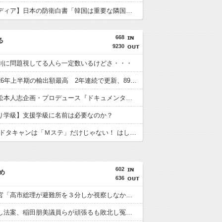
【韓国メディア】日本の防衛白書「韓国は重要な隣国」 3年連続
668
る
9230
剰に問題視してる人ら一定数いるけどさ・・・
【朗報】26年上半期の輸出額最高 2年連続で更新、8977億円 農水省「インバウンドの増加に伴い、日本食の認知度が向上」
【朗報】松本人志企画・プロデュース『ドキュメンタル』、アメリカで初の制作が決定！ 海外タイトル『LOL』として世界25ヶ国・地域で展開
り学級】支援学級に名前は必要なのか？
t.A.T.u.のドタキャンは「Ｍステ」だけじゃない！ はしのえみ「来なかったんですよ…」
602
め
636
内閣広報官「高市総理が避難所を３分しか視察しなかったなんてデマ！50分いたぞ????」 →しかし事実上の視察は数分で正解
再審見直し法案、稲田朋美議員らが頑張るも敗北し冤罪当事者が失望する内容に終わる