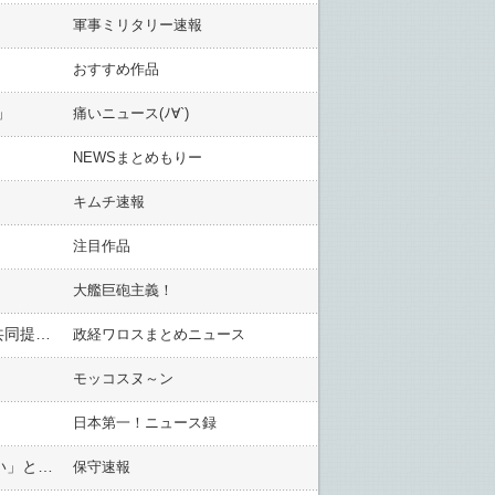
軍事ミリタリー速報
おすすめ作品
」
痛いニュース(ﾉ∀`)
NEWSまとめもりー
キムチ速報
注目作品
大艦巨砲主義！
政府・与党「ガソリン減税を見送ります！」 → 立憲・維新・民民「ガソリン税の暫定税率を廃止する法案の共同提出を検討する！」ｗｗｗｗｗｗｗｗｗｗｗｗｗｗｗｗｗ
政経ワロスまとめニュース
モッコスヌ～ン
日本第一！ニュース録
【新潟】韓国籍の男を逮捕、60代男性に殴る等の暴行、全治2週間のケガを負わせた疑い 「手を出していない」と容疑を否認 3週間前には無免許運転で逮捕
保守速報