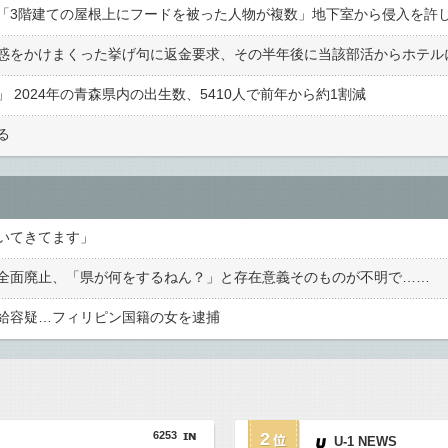
2024年の青森県内の出生数、5410人で前年から約1割減
る
いてきてます」
全面廃止、「県が何をするねん？」と存在意義そのものが不明で……
給容疑…フィリピン国籍の女を逮捕
6253
2
U-1 NEWS