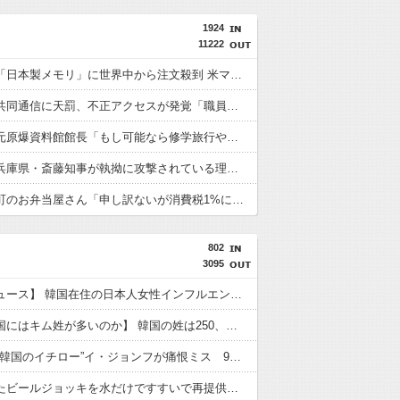
1924
11222
【復活】「日本製メモリ」に世界中から注文殺到 米マイクロンが１兆５０００億円を表明
【速報】共同通信に天罰、不正アクセスが発覚「職員・加盟社・取引先などの情報6000件が漏えいした可能性」
【速報】元原爆資料館館長「もし可能なら修学旅行や平和学習の小学生に炎天下で腐敗した遺体の臭いを再現し嗅がせたい」
【朗報】兵庫県・斎藤知事が執拗に攻撃されている理由判明、県民も知らなかった「多額の費用が発生する状況」を一斉排除
【速報】町のお弁当屋さん「申し訳ないが消費税1%になったらその分商品代を値上げするわ」 「うちも！」
802
3095
【聯合ニュース】 韓国在住の日本人女性インフルエンサー ライブ配信中に死亡
【なぜ韓国にはキム姓が多いのか】 韓国の姓は250、日本は30万…歴史的背景を米学者分析「学問尊重と平和な歴史が原動力」
【MLB】“韓国のイチロー”イ・ジョンフが痛恨ミス 9回2死からまさか…サヨナラ負けに動けず、地元放送は同情「不運でした」
客が使ったビールジョッキを水だけですすいで再提供した日本の飲食店…韓国のネットで物議