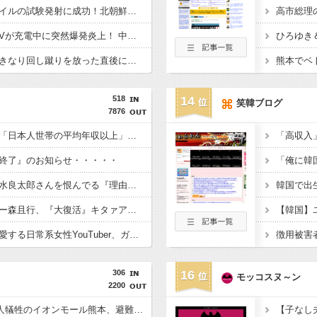
日本が長距離巡航ミサイルの試験発射に成功！北朝鮮が激怒「日本が戦争国家になろうとしている」「絶対に傍観しない、必ず後悔させる」
一体なぜ？ 【衝撃】EVが充電中に突然爆発炎上！ 中国ネット「こういう場合って全額補償されるの？」
ひろゆき＆
【悲報】中国ロボ、いきなり回し蹴りを放った直後にフリーズｗｗｗｗｗ
518
14
笑韓ブログ
7876
【議論】永住権の条件「日本人世帯の平均年収以上」←これ日本人の半分もクリアできないだろ
終了』のお知らせ・・・・・
【修羅場】落語家が清水良太郎さんを恨んでる『理由』、ガチでヤバイ・・・・・
【胸熱】オートレーサー森且行、『大復活』キタァアアアーーーー！！
【恐怖】酒とタバコを愛する日常系女性YouTuber、ガチで体が終わる・・・
306
16
モッコスヌ～ン
2200
【2026年熊本地震】7人犠牲のイオンモール熊本、避難後になぜ再入館? 生存したテナント従業員ら証言、浮かび上がる実態