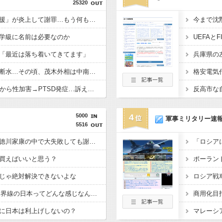
25320
【言葉狩り】「ママ応援」が炎上して謝罪…もう何も言えない
学級に名前は必要なのか
「最近は落ち着いてきてます」
【悲報】熊本は猛暑と断水…その頃、茂木外相は中南米でニッコリ動画公開
NHK職員、番組出演者から性加害→PTSD発症…訴えても放置されていた模様
5000
4
軍事ミリタリー速
5516
織田信長、豊臣秀吉、徳川家康の中で大失敗しても謝ったら許してくれそうなのって徳川家康だよな
買えばいいと思う？
じゃ絶対解決できないよな
GHQ統治がなかった世界線の日本ってどんな感じなんだろうな
に日本は利上げしないの？