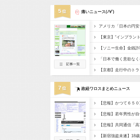
5
痛いニュース(ﾉ∀`)
7
政経ワロスまとめニュース