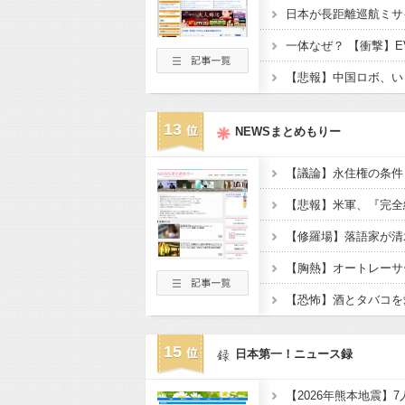
13
NEWSまとめもりー
【悲報】米軍、『完全
15
日本第一！ニュース録