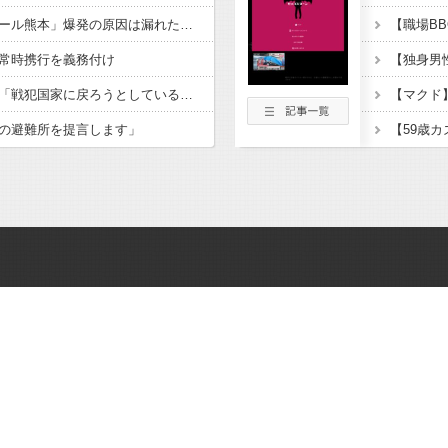
【ＬＰＧ】「イオンモール熊本」爆発の原因は漏れた液化石油ガスか…経産省、全国の大規模施設でガス供給設備の点検要請
常時携行を義務付け
北朝鮮、日本に警告。「戦犯国家に戻ろうとしている日本に軍事的選択肢を検討」
の避難所を提言します」