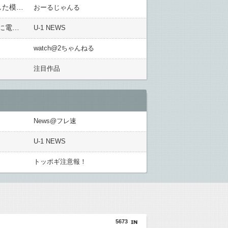
【悲報】みのもんた自宅に不審者侵入「3階建ての屋根上にフードを被った人物が複数」地下室から侵入を許した模様 被害品を確認中・・・
おーるじゃんる
横柄顧問の部活が宿泊したホテルに迷惑をかけまくった挙げ句に返金要求、その半年後に当該部活からホテルに電話があり……
U-1 NEWS
watch@2ちゃんねる
注目作品
News@フレ速
U-1 NEWS
トッポギ注意報！
5673