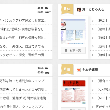
2888
6
おーるじゃんる
6431
アメリカ「日本の円安ヤバくね？アジア経済に影響出るし。」
【東京】“インプラント壊れた”恐喝か 実際は装着なし 55歳男逮捕「100件で4000万円得た」
【ソニー生命】金銭詐取また判明 顧客の保険を解約させ遊興費などに
「日本で働く意欲なくなる」 外国人、自活できても新要件「届かない」…永住許可厳格化で「日本離れ」か
【京都】走行中のトラックがビルに衝突…運転手の男性が意識不明の重体 宇治市
1454
8
キムチ速報
6390
【悲報】かつて６５０万部を誇った週刊少年ジャンプ、発行部数100万部割れ → 国内の「100万部超え紙雑誌」が消滅 ｗｗｗｗｗｗｗｗｗｗｗｗｗｗ
【悲報】若年男性が自信喪失してしまった原因が判明 → ………
【悲報】共同通信「高市総理、避難所3分間の被災地熊本視察動画に批判！」 → 内閣報道官「避難所視察は51分間！大変な状況の中で、1時間近く受け入れていただき、感謝！」
【新宿強盗未遂】18歳の在日中国人、クマよけスプレー強盗指示の疑いで逮捕 → なお、他の複数の窃盗事件などにも関与していると見られる ………