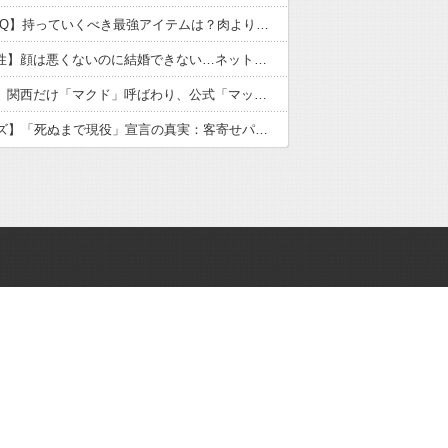
【職場BBQ】持っていくべき最強アイテムは？肉より喜ばれる意外なもの
【独身男性】顔は悪くないのに結婚できない…ネット民の本音と自己責任論の逆説
【マクド】関西だけ「マクド」呼ばわり、公式「マック」との断絶が示す地域文化の逆説
【59歳カズ】「死ぬまで現役」宣言の真実：客寄せパンダか美談か、ネットの声を徹底検証