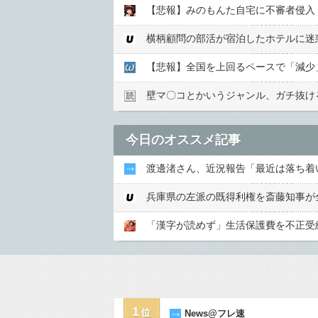
【悲報】全国を上回るペースで「減少」 
壁マ〇コとかいうジャンル、ガチ抜け
今日のオススメ記事
渡邊渚さん、近況報告「最近は落ち着
兵庫県の左派の既得利権を斎藤知事が
「漢字が読めず」生活保護費を不正受
1
News@フレ速