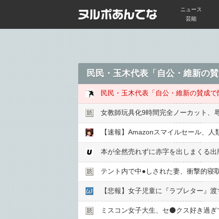
ニュース
芸能
女教師玩具化9時間完全ノーカット、
【速報】Amazonスマイルセール、
本が全然売れずに赤字を出しまくる出
テント内で中●︎しされた妻、衝撃的寝
ミスコン女子大生、セ⚫️クス好き過