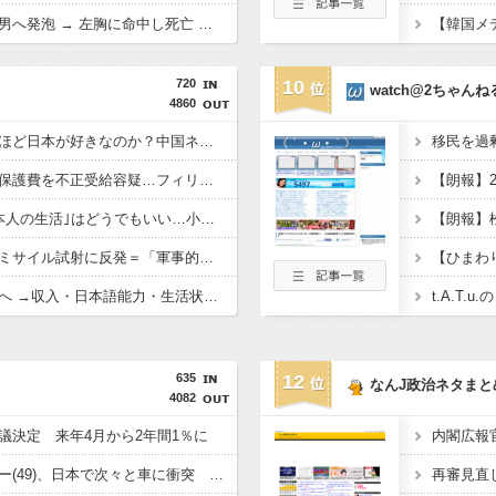
【悲報】警察官、刃物男へ発泡 → 左胸に命中し死亡 → ﾈｯﾄ「手足を狙え」「過剰防衛だ」と批判の声…
720
10
watch@2ちゃんね
4860
なぜフランス人はこれほど日本が好きなのか？中国ネット「中国を除いて、日本が嫌いな国なんてない」
移民を過
「漢字が読めず」生活保護費を不正受給容疑…フィリピン国籍の女を逮捕
高市政権にとって｢日本人の生活｣はどうでもいい…小野田紀美のSNS投稿でわかった｢外国人政策｣の本当の狙い
金与正氏、日本の巡航ミサイル試射に反発＝「軍事的対応」取る
【ひまわ
永住外国人の条件変更へ →収入・日本語能力・生活状況を厳しく確認
635
12
なんJ政治ネタまと
4082
議決定 来年4月から2年間1％に
韓国人インフルエンサー(49)、日本で次々と車に衝突 計7台巻き込み 八王子