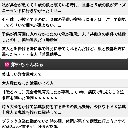
私が具合が悪くて１歳の娘と寝ている時に、旦那と５歳の娘がディズ
ニーランドに行きやがった！旦...
引っ越しが控えてるのに、２歳の子供が突発→ロタとはしごして病気
してるせいで梱包が進まない。...
子供が保育園に入れなかったので私が退職。夫「共働きの条件で結婚
したのに。契約違反だ（離婚届...
友人と出掛ける際に車で迎えに来てくれるんだけど、娘と後部座席に
乗ったら・・・友人「普通助手...
婚外ちゃんねる
美味しい洋食屋教えて
大人数になった途端いじる人
【恐るべし】完全母乳育児したが卒乳して3年。病院で乳児らしき泣
き声を聞いた瞬間ｗｗｗｗｗｗ
時々大金をかけて親戚接待をする医者の義兄夫婦。今回ウトメ＆親戚
十数人＆私達を旅行に招待して...
ブラック企業に勤めていた時の話。体調が悪くて病院に行こうとする
が休みなど貰えず。社長が怒鳴...