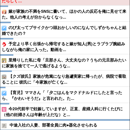
たらしく…
嫁が家族の不満をSNSに書いて、ほかの人の反応を俺に見せて来
た。他人の考えが分からなくなっ...
のび太ってブサイクかつ頭おかしいのになんでしずかちゃんと結
婚できたの？
予定より早く出張から帰宅すると嫁が知人(男)とラブラブ腕組み
しながら俺の家に入った。動画を...
里帰りした私に母「旦那さん、大丈夫なの？うちの元旦那みたい
に家族を捨てて一人で逃げるような...
【クズ彼氏】家族が危篤になり急遽実家に帰ったが、病院で看取
ることに 彼氏に「今家族が亡くな...
【育児】ママさん「「夕ごはんをマクドナルドにしたと言った
ら、『かわいそうだ』と言われた。た...
今20代前半で妊娠していますが、正直、産婦人科に行くたびに
（他の妊婦さんは年齢が上だな）と...
中途入社の人妻、部署全員に肉●︎器化させられる