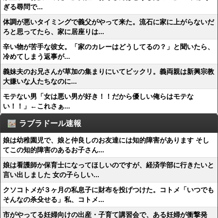
ぎる尋問で...
体調が悪いタイミングで義父がやって来た。流石に家に上がらないだ
ろと思ってたら、家に居座りは...
辛い物が苦手な彼女。「家のカレーはどうしてるの？」と聞いたら、
冷めてしまう返事が...
義妹夫のお兄さんが草加の集まりにいてビックリ。義両親は新興宗教
大嫌いな人たちなのに...
モテない男「女は悪い男が好き！！だから優しい俺らはモテな
い！！」←これさぁ...
ラブラドール速報
娘は幼稚園児で、娘と仲良しのお友達には知的障害があります そし
てこの知的障害のあるお子さん...
娘は看護師か保育士になってほしいのですが、経済学部に行きたいと
言い出しました 女の子らしい...
クソコトメが３ヶ月の私息子に財布を投げつけた。コトメ「いつでも
そんなの杀殳せる」私、コトメ...
市がやってる妊婦向けの出産・子育て講習会で、ある妊婦が衝撃発