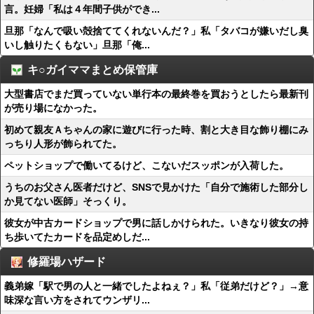
言。妊婦「私は４年間子供ができ...
旦那「なんで吸い殻捨ててくれないんだ？」私「タバコが嫌いだし臭
いし触りたくもない」旦那「俺...
キ○ガイママまとめ保管庫
大型書店でまだ買っていない単行本の最終巻を買おうとしたら最新刊
が売り場になかった。
初めて親友Ａちゃんの家に遊びに行った時、割と大き目な飾り棚にみ
っちり人形が飾られてた。
ペットショップで働いてるけど、こないだスッポンが入荷した。
うちのお父さん医者だけど、SNSで見かけた「自分で施術した部分し
か見てない医師」そっくり。
彼女が中古カードショップで男に話しかけられた。いきなり彼女の持
ち歩いてたカードを品定めしだ...
修羅場ハザード
義弟嫁「駅で男の人と一緒でしたよねぇ？」私「従弟だけど？」→意
味深な言い方をされてウンザリ...