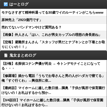
はーとログ
モテなさすぎて精神科通ってる30歳ワイのルーティンがこちらwww
原神売上「2923億円です」
売れてないバンドマンやけど質問ある？
【画像】外人さん「はい、これが男女カップルの理想の身長差ね」
【悲報】避難所まんさん「スタッフが男だとナプキンとか下着とか取
りにくいの！！」
鬼女まとめログ
【訃報】名探偵コナン声優が死去 → 今トンデモナイことになって
る・・・
【修羅場】娘から電話「うちでお母さんと男の人がハダカで寝てる」
俺「すぐ行くわ」→興信所に依...
【最終話】マイホームに越した数日後…隣奥「子供が風邪で保育園行
けないの！お礼はするから預か...
【3/4話目】マイホームに越した数日後…隣奥「子供が風邪で保育園
行けないの！お礼はするから...