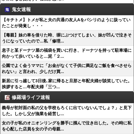
鬼女速報
【キチトメ】トメが私と夫の共通の友人Aをパシリのように扱ってい
たことが発覚し・・・
【毒親】妹の車を借りた時、塀にぶつけてしまい、妹が凹んで泣きそ
うになっていたので…私「修理...
息子と某ドーナツ屋の福袋を買いに行き、ドーナツを持って駐車場に
向かって歩いていると…泥「２...
公園でよく会うママに「お金がなくて子供に満足なご飯を食べさせら
れない」と言われ、少しだけ買...
新居に引っ越して3日後､家に帰ると旦那と年配夫婦が談笑していた。
挨拶すると…年配夫婦「三つ...
修羅場ライフ速報
義母が初対面の私の父を学校もろくに出ていないんでしょ？」と見下
した。しかし父が漁業を経営し...
女の子が私のオニオンリングを勝手に掴んで泣き出した。その時に私
を心配した店員を女の子の母親...