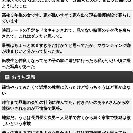
33歳くらいから太ったせいか加齢で＊が緩んだのかチョビッと漏れる
ようになった
高校３年生の女です。家が嫌いすぎて家を出て現在養護施設で暮らし
ています
映画デートの予定をドタキャンされて、見てない映画のチケ代を奢ら
されて、これはダメだと思って...
最初はちょっと素直すぎるだけか？と思ってたが、マウンティング癖
が凄まじいと分かって切った友...
転校生と仲良くなってその子の家に遊びに行ったら私が小さい頃に撮
った写真があった
おうち速報
篠笛やってみたくて近場の教室に入ったけど笑っちゃうほど音が出な
い
昨年まで旦那の会社の社宅に住んでた。付き合いのあるAさんから友
達扱いされるのが不愉快で返答...
地獄だ。うちは長男長女次男三人兄弟で古くから続く家業で後継は欲
しいという家族
他人の車をあてにするような厚かましい奴は都市伝説だと思ってた