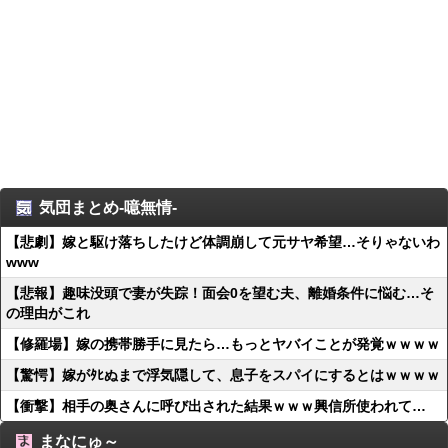
気団まとめ-噫無情-
【悲劇】嫁と駆け落ちしたけど体調崩して元サヤ希望…そりゃないわ
www
【悲報】趣味没頭で妻が失踪！面会0を望む夫、離婚条件に悩む…そ
の理由がこれ
【修羅場】嫁の携帯勝手に見たら…もっとヤバイことが発覚ｗｗｗｗ
【驚愕】嫁がﾀﾋぬまで浮気隠して、息子をスパイにするとはｗｗｗｗ
【衝撃】相手の奥さんに呼び出された結果ｗｗｗ興信所使われて…
まなにゅ～