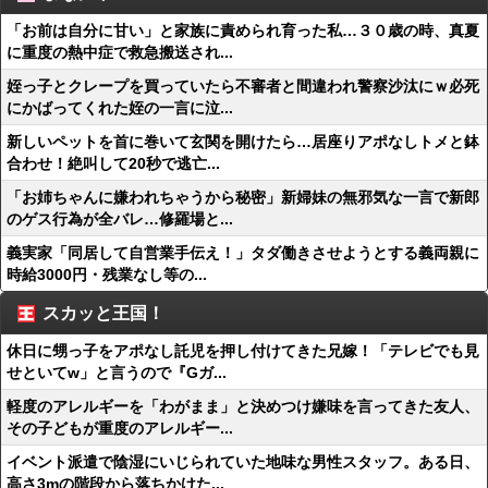
「お前は自分に甘い」と家族に責められ育った私…３０歳の時、真夏
に重度の熱中症で救急搬送され...
姪っ子とクレープを買っていたら不審者と間違われ警察沙汰にｗ必死
にかばってくれた姪の一言に泣...
新しいペットを首に巻いて玄関を開けたら…居座りアポなしトメと鉢
合わせ！絶叫して20秒で逃亡...
「お姉ちゃんに嫌われちゃうから秘密」新婦妹の無邪気な一言で新郎
のゲス行為が全バレ…修羅場と...
義実家「同居して自営業手伝え！」タダ働きさせようとする義両親に
時給3000円・残業なし等の...
スカッと王国！
休日に甥っ子をアポなし託児を押し付けてきた兄嫁！「テレビでも見
せといてw」と言うので『Gガ...
軽度のアレルギーを「わがまま」と決めつけ嫌味を言ってきた友人、
その子どもが重度のアレルギー...
イベント派遣で陰湿にいじられていた地味な男性スタッフ。ある日、
高さ3mの階段から落ちかけた...