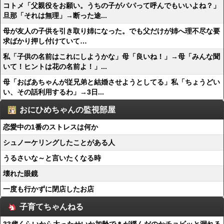
コトメ「父親役をお願い。うちの子がパパって呼んでもいいよね？」
旦那「それは無理」→断った途...
母が友人の子供を引き取り姉になった。でも父だけが姉へ理不尽な要
求ばかり押し付けていて…
私「子供の名前はこれにしようかな」母「良いね！」→母「みんな聞
いて！ヒントは花の名前よ！」...
母「おばあちゃんが従兄弟と結婚させようとしてる」私「ちょうどい
い、その話利用するわ」→3日...
おにひめちゃんの監視部屋
恋愛中の1番のストレスは何か
シュノーケリングしたことがある人
うるさいな～と言いたくなる時
壊れた眼鏡
一度も行かずに閉店したお店
子育てちゃんねる