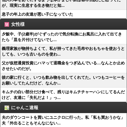
が、現実に生息する生き物だと知...
息子の年上の友達が悪い子になっていた
女性様
夕飯中、子(2歳半)がぐずったので気分転換にお風呂に入れて出てき
たら「皿を片付けてないでし...
義理家族が物持ちよくて、私が持ってきた毛布やおもちゃを使おうと
しても、いつも古いものを使わ...
父が仮想通貨投資にハマって退職金をつぎ込んでいる…なんとか止め
させたいのだが。
彼の家に行くと、いつも飲み物を出してくれてた。いつもコーヒーを
お願いしてたんだけど、なんか...
キムチの白い部分だけ食べて、残りはキムチチャーハンにしてるんだ
けど、友達に「失礼だよ！」っ...
にゃんこ速報
夫のダウンコートを買いにユニクロに行った。私「私も買おうかな」
夫「外出ることもそんなにない...