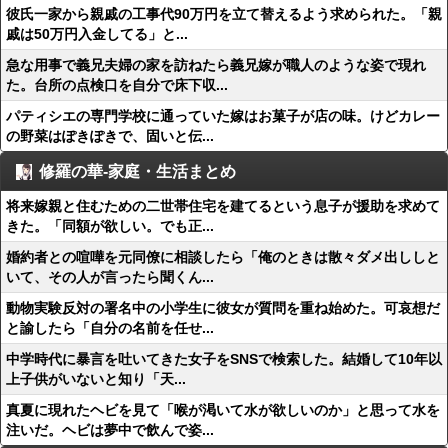
彼氏一家から親戚の工事代90万円を立て替えるよう求められた。「親
戚は50万円入金してる」と...
急な用事で義兄夫婦の家を訪ねたら義兄嫁が職人のような姿で現れ
た。台所の点検口を自分で床下収...
パティシエの専門学校に通っていた嫁はお菓子が店の味。けどカレー
の野菜はぽきぽきで、固いと伝...
修羅の華-家庭・生活まとめ
将来嫁親と住むための二世帯住宅を建てるという息子が援助を求めて
きた。「同額が欲しい。でも正...
婚約者との喧嘩を元同僚に相談したら「俺のときは散々ダメ出ししと
いて、その人が言ったら聞くん...
動物実験反対の署名中の小学生に彼女が質問を重ね始めた。可哀想だ
と諭したら「自分の名前を任せ...
中学時代に暴言を吐いてきた女子をSNSで検索した。結婚して10年以
上子供がいないと知り「天...
真夏に現れたヘビを見て「喉が渇いて水が欲しいのか」と思って水を
注いだ。ヘビは夢中で飲んで姿...