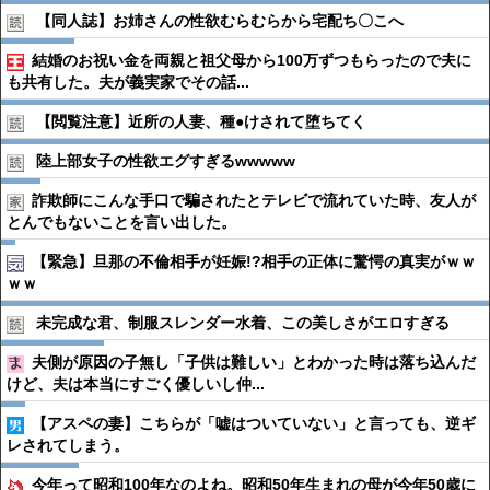
【同人誌】お姉さんの性欲むらむらから宅配ち〇こへ
結婚のお祝い金を両親と祖父母から100万ずつもらったので夫に
も共有した。夫が義実家でその話...
【閲覧注意】近所の人妻、種●︎けされて堕ちてく
陸上部女子の性欲エグすぎるwwwww
詐欺師にこんな手口で騙されたとテレビで流れていた時、友人が
とんでもないことを言い出した。
【緊急】旦那の不倫相手が妊娠!?相手の正体に驚愕の真実がｗｗ
ｗｗ
未完成な君、制服スレンダー水着、この美しさがエロすぎる
夫側が原因の子無し「子供は難しい」とわかった時は落ち込んだ
けど、夫は本当にすごく優しいし仲...
【アスペの妻】こちらが「嘘はついていない」と言っても、逆ギ
レされてしまう。
今年って昭和100年なのよね。昭和50年生まれの母が今年50歳に