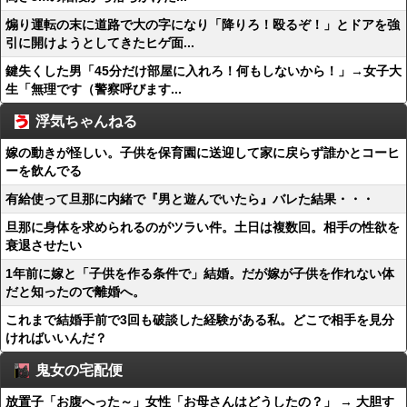
煽り運転の末に道路で大の字になり「降りろ！殴るぞ！」とドアを強
引に開けようとしてきたヒゲ面...
鍵失くした男「45分だけ部屋に入れろ！何もしないから！」→女子大
生「無理です（警察呼びます...
浮気ちゃんねる
嫁の動きが怪しい。子供を保育園に送迎して家に戻らず誰かとコーヒ
ーを飲んでる
有給使って旦那に内緒で『男と遊んでいたら』バレた結果・・・
旦那に身体を求められるのがツラい件。土日は複数回。相手の性欲を
衰退させたい
1年前に嫁と「子供を作る条件で」結婚。だが嫁が子供を作れない体
だと知ったので離婚へ。
これまで結婚手前で3回も破談した経験がある私。どこで相手を見分
ければいいんだ？
鬼女の宅配便
放置子「お腹へった～」女性「お母さんはどうしたの？」 → 大胆す