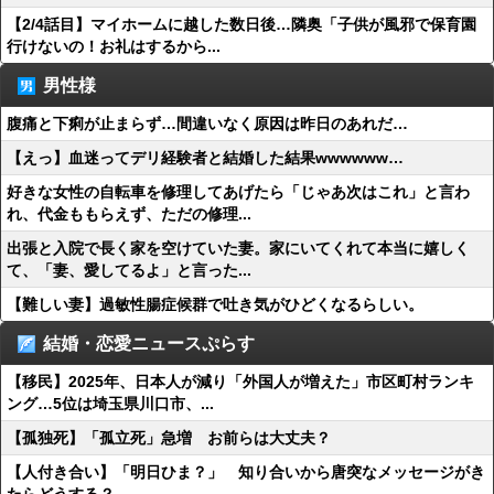
【2/4話目】マイホームに越した数日後…隣奥「子供が風邪で保育園
行けないの！お礼はするから...
男性様
腹痛と下痢が止まらず…間違いなく原因は昨日のあれだ…
【えっ】血迷ってデリ経験者と結婚した結果wwwwww…
好きな女性の自転車を修理してあげたら「じゃあ次はこれ」と言わ
れ、代金ももらえず、ただの修理...
出張と入院で長く家を空けていた妻。家にいてくれて本当に嬉しく
て、「妻、愛してるよ」と言った...
【難しい妻】過敏性腸症候群で吐き気がひどくなるらしい。
結婚・恋愛ニュースぷらす
【移民】2025年、日本人が減り「外国人が増えた」市区町村ランキ
ング…5位は埼玉県川口市、...
【孤独死】「孤立死」急増 お前らは大丈夫？
【人付き合い】「明日ひま？」 知り合いから唐突なメッセージがき