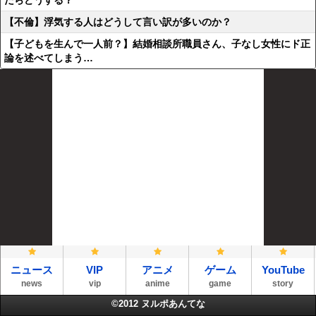
たらどうする？
【不倫】浮気する人はどうして言い訳が多いのか？
【子どもを生んで一人前？】結婚相談所職員さん、子なし女性にド正
論を述べてしまう…
ニュース
VIP
アニメ
ゲーム
YouTube
news
vip
anime
game
story
©2012
ヌルポあんてな