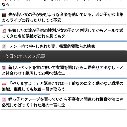
なる
夫が若い女の子が好むような音楽を聴いている。若い子が沢山集
まるライブに行ったりしてて不安
妊娠した友達が子供の性別が女の子だと判明してからメールで送
ってきた名前候補がどれを見てもク...
テント内で中●︎しされた妻、衝撃的寝取られ映像
今日のオススメ記事
新しいペットを首に巻いて玄関を開けたら…居座りアポなしトメ
と鉢合わせ！絶叫して20秒で逃亡...
「やりますよ！」と返事だけは一丁前なのに全く動かない職場の
無能、催促しても放置→引き取ろう...
姪っ子とクレープを買っていたら不審者と間違われ警察沙汰にｗ
必死にかばってくれた姪の一言に泣...