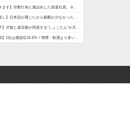
【いただきます】宗教行為と激詰めした派遣社員、ネットで大炎上
【戦国皆殺し】日本語が通じたから殺戮が少なかった？歴史の真実
【中川翔子】才能と虚言癖が同居する“しょこたん”が天下を取れなかった理由
【がん原因】1位は感染症16.6%！喫煙・飲酒より多い衝撃の真実