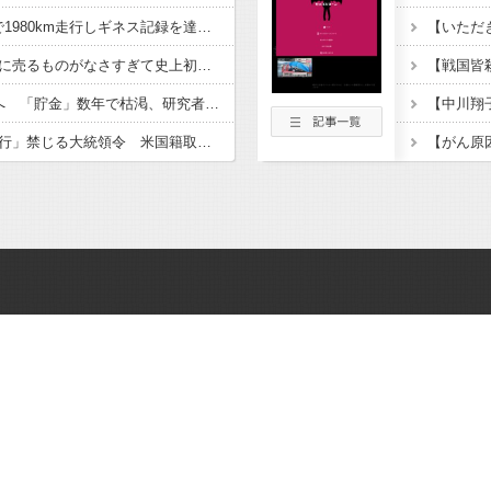
日産e-power、無給油で1980km走行しギネス記録を達成、無駄な発電や送電ロスなくEVよりエコを証明
経済大国の日本、世界に売るものがなさすぎて史上初めて韓国台湾に輸出額抜かされ
【東大】2年連続赤字へ 「貯金」数年で枯渇、研究者の削減不可避
トランプ氏、「出産旅行」禁じる大統領令 米国籍取得を目的とした中国人らの渡米を問題視