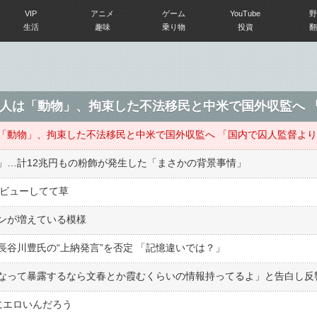
VIP
アニメ
ゲーム
YouTube
野
生活
趣味
乗り物
投資
翻
」…計12兆円もの粉飾が発生した「まさかの背景事情」
デビューしてて草
ンが増えている模様
谷川豊氏の“上納発言”を否定 「記憶違いでは？」
にエロいんだろう