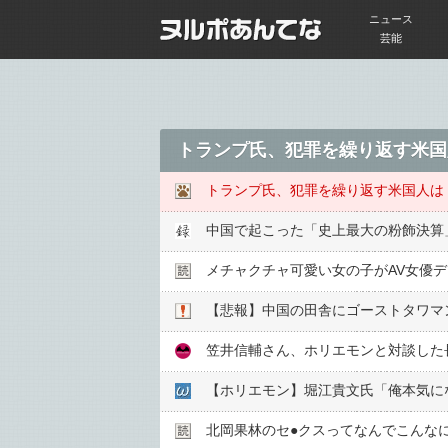
ニュース
芸能
中国で起こった「史上最大の粉飾決算
メチャクチャ可愛い女の子がAV女優
【悲報】中国の田舎にゴーストタワマ
笠井信輔さん、ホリエモンと対談した長
北岡果林のセ●︎クスってなんでこんな