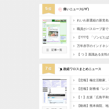
5
痛いニュース(ﾉ∀`)
7
政経ワロスまとめニュース