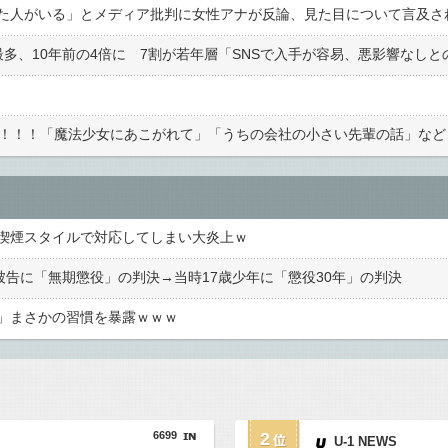
り！！！「魔法少女にあこがれて」「うちの会社の小さい先輩の話」など
喫煙スタイルで対応してしまい大炎上ｗ
斗被告に「無期懲役」の判決→当時17歳少年に「懲役30年」の判決
」まさかの習慣を暴露ｗｗｗ
6699
2
U-1 NEWS