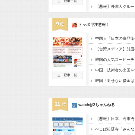
9
トッポギ注意報！
【台湾メディア】態度
11
watch@2ちゃんねる