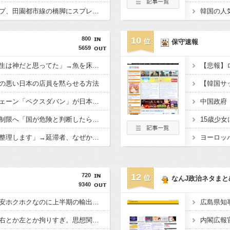
【悲報】外国人グループ、田園都市線の橋脚にスプレーで落書きする動画がネットで話題に → ネット「治安悪化の始まり」
800
10
保守速報
5659
中国人「日本の食品衛生は神だと思ってた」→魚を床に落として洗って陳列するのを見て幻滅
の悪い日本の店員を黙らせる方法
韓国の人気コーヒーチェーン「ペクスダバン」が日本初上陸→東京・新橋に１号店オープン
中国政府
中国、技術者の出国を制限へ「国が危険と判断したら出国禁止」
韓国「返せない借金は整理します」→延滞者、なぜか増え続ける…
ヨーロッ
720
12
なんJ政治ネタまと
9340
【悲報】日本、高市円安ホクホクなのに上半期の輸出額が台湾と韓国に抜かれる・・・
広島県知
ぺこぱ松蔭寺「みんな右とか左とか拘りすぎ。思想関係なく応援しようよ」