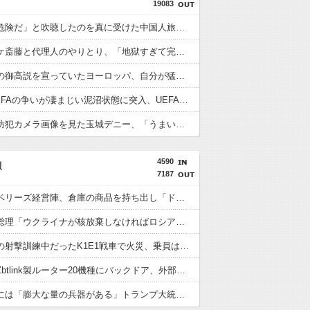
19083
「日本は危険だ」と吹聴したのを真に受けた中国人旅行客、だが代替旅行先が日本ほど安全ではなかった結果……
ジャンポケ斎藤と代理人のやりとり、「地獄すぎて完全にコントになってる……」と衝撃を受ける人が続出中
化石賞だの御高説を宣っていたヨーロッパ、自分が猛暑に襲われると為すすべべもなくダメージを受けてしまい……
FIFAとUEFAの争いが凄まじい泥沼状態に突入、UEFAの要求を呑んだFIFAだったがUEFA側は強硬姿勢を崩さず……
辺野古の防犯カメラ画像を見た玉城デニー、「うまい言い訳が思いつかなかったからそれかよ」と有権者を呆れさせるコメントを……
4590
報
7187
ワイルドベリーズ経営陣、倉庫の商品を持ち出し「ドローン攻撃で焼失した」として処理…ロシア当局が捜査！
石破茂前総理「ウクライナが核放棄しなければロシア侵攻しなかった」！
韓国陸軍の射撃訓練中だったK1E1戦車で火災、乗員は避難…エンジンルーム付近から出火！
中国企業Zbtlink製ルーター20機種にバックドア、外部から完全制御のおそれ！
アメリカには「膨大な量の兵器がある」トランプ大統領が主張…在庫枯渇の報道受け！