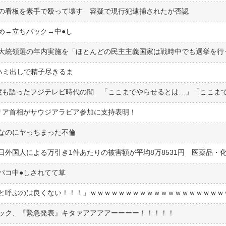
の看板を素手で殴って壊す 容疑で現行犯逮捕されたが否認
→立ちバック→中●︎し
大統領選の年内実施を「ほとんどの民主主義国家は戦時中でも選挙を行
ハミ出しで精子尽きるま
リア首相がサウジアラビア参加に支持表明！
なのにヤっちまった不倫
コ中●︎しされてて草
ック、『緊急発表』キタァアアアアーーーー！！！！！