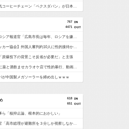
韓国の人気コーヒーチェーン「ペクスダバン」が日本初上陸！東京・新橋に1号店オープン
767
4471
【悲報】ロシア報道官「広島市長は毎年、ロシアを嫌悪する『偽りの呪文』を繰り返し、日本人をゾンビ化させている」と主張
【韓国サッカー協会】外国人審判約10人に性的接待か 計1496回、約2億ウォン（約2200万円）
「原爆投下の背景こそ反省が必要だ」と主張
15歳少女に薬と酒飲ませカラオケ店で性的暴行、動画撮影 54歳無職を再逮捕 動画770本も見つかる
パが中国製メガソーラーを締め出しｗｗｗ
618
め
651
事ら「核抑止論、根本的におかしい」
内閣広報官「高市総理が避難所を３分しか視察しなかったなんてデマ！50分いたぞ????」 →しかし事実上の視察は数分で正解