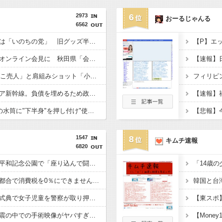
2973
6
おーるじゃんる
6562
れいわ新選組の新党名は「いのちの党」 旧グッズ半額で販売 どうなる秘書給与疑惑
職員がバスローブ姿でオンライン会見に 秋田県「会見の対応に問題があった」
【????】「ゾンビたばこ売人」と肩組みショット「小園海斗」に注がれる“厳しい視線” 「レギュラー剥奪も選択肢のひとつに」
フィリピ
万年赤字のインドネシア新幹線。負債を埋めるため政府が過半数の株式を引き受ける
【 つ 】面識ある女性の水筒に"下半身"を押し付け"使用不能"にした疑い 66歳男を「器物損壊」容疑で逮捕 札幌市
1547
8
キムチ速報
6820
【悲報】極左活動家、平和記念公園で「座り込んで闘う！」と意気込むも… → 警察に完全排除されてしまう ………
【悲報】財務省「レジ都合で消費税を0％にできません！」 → X民「指定ゴミ袋を買ってレシート見たら消費税はゼロになるんだけど？」ｗｗｗｗｗｗｗｗｗｗｗｗｗｗ
【！】左派「広島平和式典で女子児童を警察が取り押さえて無理矢理、排除しました！」 → ネット特定班「女児？全学連のプロ活動家では？」
【動画】熊本病院、地震の中での手術映像がヤバすぎる → 医療機器が飛び交う激震の中で患者を全身で庇う医師らの咄嗟の行動に世界中から絶賛の嵐