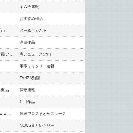
キムチ速報
おすすめ作品
う」
おーるじゃんる
注目作品
ネット衝撃 元フジ・渡邊渚アナが2度も語ったフジテレビ時代の闇 「ここまでやらせるとは…」「ここまで酷いとは思ってなかった」
痛いニュース(ﾉ∀`)
軍事ミリタリー速報
FANZA動画
【警視庁】複数人で来店の手口も…来日外国人による万引き1件あたりの被害額が平均8万8531円 医薬品・化粧品の被害が半数以上
保守速報
注目作品
山田邦子さん「不法移民を全員犯罪者と呼ぶのは良くない！！！」ｗｗｗｗｗｗｗｗｗｗｗｗｗｗｗｗｗｗｗｗｗｗｗ
政経ワロスまとめニュース
NEWSまとめもりー