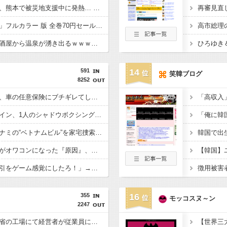
【悲報】へずまりゅう、熊本で被災地支援中に発熱… 「緊急で病院に向かい点滴を打ったら楽に」 回復を報告
【朗報】「ドラゴン桜」フルカラー 版 全巻70円セールｗｗｗｗｗｗｗｗ スポーツ漫画50％ポイント還元セール
【驚愕】熊本地震で居酒屋から温泉が湧き出るｗｗｗｗｗｗｗｗｗｗｗｗ
ひろゆき＆
591
14
笑韓ブログ
8252
【悲報】カズレーザー、車の任意保険にブチギレてしまう！！！！！！
【悲報】集英社オンライン、1人のシャドウボクシング（43億注文）によって長期間業務を妨害され続けていた模様・・・
【衝撃】大阪府警、ミナミの“ベトナムビル”を家宅捜索した結果・・・・・・
【悲報】日本の盆踊りがオワコンになった『原因』、ついに判明する・・・・・
【衝撃】若者達「株取引をゲーム感覚にしたろ！」→結果
355
16
モッコスヌ～ン
2247
経済崩壊の中国・広東省の工場にて経営者が従業員に半年以上給料未払いした挙句高飛び。工場は空っぽに