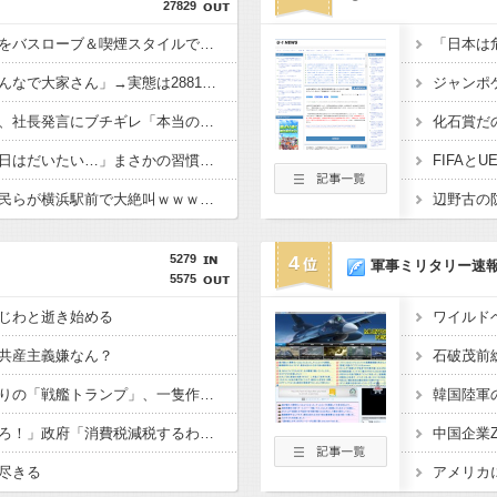
27829
秋田県職員さん、会見をバスローブ＆喫煙スタイルで対応してしまい大炎上ｗ
高配当をうたった「みんなで大家さん」→実態は2881億円の債務超過
イオン爆発事故の遺族、社長発言にブチギレ「本当のことを話して」
大久保佳代子「休みの日はだいたい…」まさかの習慣を暴露ｗｗｗ
「小泉やめろ！」→市民らが横浜駅前で大絶叫ｗｗｗｗｗｗｗｗ
5279
4
軍事ミリタリー速
5575
じわと逝き始める
共産主義嫌なん？
【悲報】トランプ肝入りの「戦艦トランプ」、一隻作るのに4兆円かかる模様wwwwwww
野党「消費税を減税しろ！」政府「消費税減税するわｗ」野党「消費税を減税するな！」
尽きる