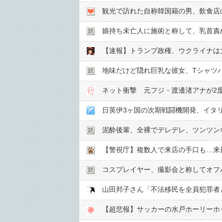
観光で訪れた自称韓国籍の男、飲食店
娘持ち未亡人に施術と称して、乳首責め
【速報】トランプ政権、ウクライナは
地味だけど隠れ巨乳な彼女、Tシャツ
日英伊3ヶ国の次期戦闘機開発、イタ
泥酔後輩、全裸でデレデレ、ツンツン
コスプレイヤー、撮影会と称してオフパ
【超悲報】サッカーの水戸ホーリーホ