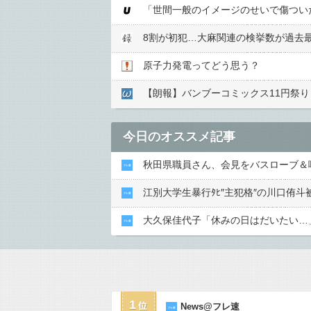
原子力発電ってどう思う？
【朗報】バンブーコミックス11円祭
今日のオススメ記事
秋田県職員さん、会見をバスローブ＆
江別大学生暴行ﾀﾋ″主犯格″の川口侑
大久保佳代子「休みの日はだいたい…
1
News@フレ速