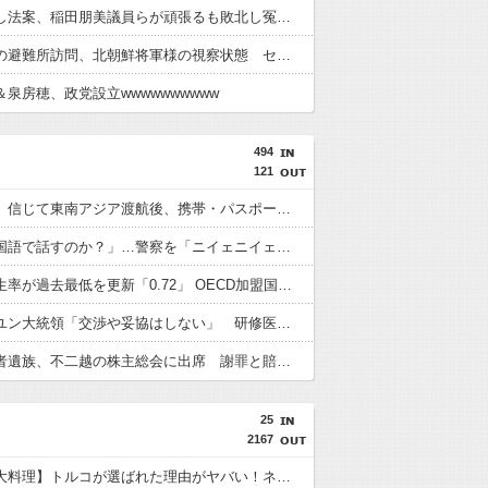
再審見直し法案、稲田朋美議員らが頑張るも敗北し冤罪当事者が失望する内容に終わる
高市総理の避難所訪問、北朝鮮将軍様の視察状態 セッティグされた場所に登場し 「ここは快適で至れり尽くせり、日本人で良かった」と賛美を受ける しかし他の避難所では…
泉房穂、政党設立wwwwwwwwww
494
121
「高収入」信じて東南アジア渡航後、携帯・パスポート奪われ監禁…韓国人の被害急増
「俺に韓国語で話すのか？」…警察を「ニイェニイェニイェ」とからかう韓国滞在外国人の投稿動画が物議
韓国で出生率が過去最低を更新「0.72」 OECD加盟国で唯一 1を下回る
【韓国】ユン大統領「交渉や妥協はしない」 研修医集団ボイコット受け
徴用被害者遺族、不二越の株主総会に出席 謝罪と賠償求める
25
2167
【世界三大料理】トルコが選ばれた理由がヤバい！ネット民が激論した結果