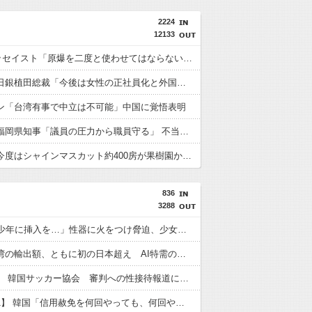
2224
12133
【P】エッセイスト「原爆を二度と使わせてはならない」→リプ「もちろん中国の核も非難する？」→即ブロック
【速報】日銀植田総裁「今後は女性の正社員化と外国人の人材活用が鍵」
ン「台湾有事で中立は不可能」中国に覚悟表明
【速報】福岡県知事「議員の圧力から職員守る」 不当要求防止の条例策定へ
【悲報】今度はシャインマスカット約400房が果樹園から盗まれる 参議院議員「日本人ではないと思う」
836
3288
「14歳の少年に挿入を…」性器に火をつけ脅迫、少女達はモップで…657人が死亡した韓国“最悪の人権侵害”のおぞましすぎる実態
韓国と台湾の輸出額、ともに初の日本超え AI特需の恩恵で差 26年上期
【東スポ】 韓国サッカー協会 審判への性接待報道にＳＮＳ紛糾「徹底追及」「２００２年はどうなの？」
【Money1】 韓国「信用赦免を何回やっても、何回やっても」⇒ 257万人赦免したのに60万人がまた延滞者に転落！