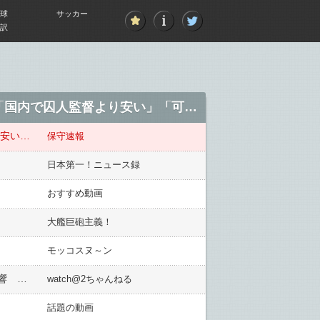
球
サッカー
訳
トランプ氏、犯罪を繰り返す米国人は「動物」、拘束した不法移民と中米で国外収監へ 「国内で囚人監督より安い」「可能ならすぐに実行」
トランプ氏、犯罪を繰り返す米国人は「動物」、拘束した不法移民と中米で国外収監へ 「国内で囚人監督より安い」「可能ならすぐに実行」
保守速報
日本第一！ニュース録
おすすめ動画
大艦巨砲主義！
モッコスヌ～ン
【ホリエモン】堀江貴文氏「俺本気になって暴露するなら文春とか霞むくらいの情報持ってるよ」と告白し反響 元フジ長谷川豊氏と対談
watch@2ちゃんねる
話題の動画