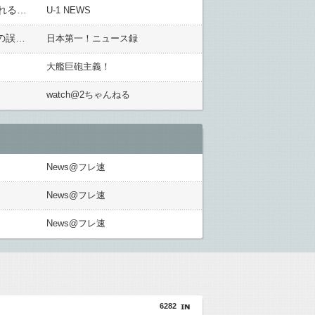
「世間一般のイメージのせいで傷ついた人がいる」とメディア批判に女性アナが反論、見た目について言及されるのは……
U-1 NEWS
8割が初犯…大麻関連の検挙数が過去最多、10年前の4倍に 7割が若年層「SNSで入手が容易、悪影響なしとの誤情報が拡散」
日本第一！ニュース録
大艦巨砲主義！
watch@2ちゃんねる
News@フレ速
News@フレ速
News@フレ速
6282