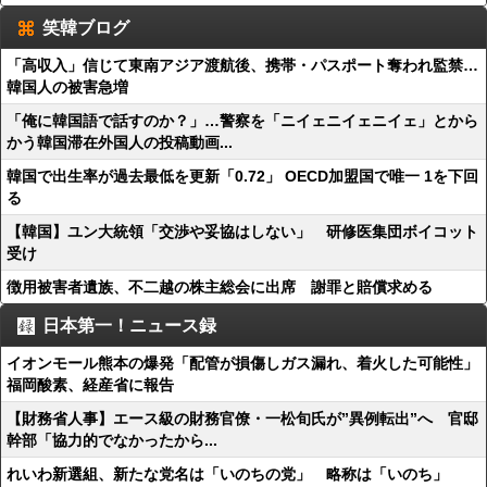
笑韓ブログ
「高収入」信じて東南アジア渡航後、携帯・パスポート奪われ監禁…
韓国人の被害急増
「俺に韓国語で話すのか？」…警察を「ニイェニイェニイェ」とから
かう韓国滞在外国人の投稿動画...
韓国で出生率が過去最低を更新「0.72」 OECD加盟国で唯一 1を下回
る
【韓国】ユン大統領「交渉や妥協はしない」 研修医集団ボイコット
受け
徴用被害者遺族、不二越の株主総会に出席 謝罪と賠償求める
日本第一！ニュース録
イオンモール熊本の爆発「配管が損傷しガス漏れ、着火した可能性」
福岡酸素、経産省に報告
【財務省人事】エース級の財務官僚・一松旬氏が”異例転出”へ 官邸
幹部「協力的でなかったから...
れいわ新選組、新たな党名は「いのちの党」 略称は「いのち」