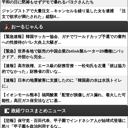
平和の日に黙祷もせずデモで暴れるパヨクさんたち
ジャンプストアで大量注文→キャンセルを繰り返した女を逮捕 「注
文で欲求が満たされた」総額4...
おーるじゃんる
【緊急速報】韓国サッカー協会、ガチでワールドカップ予選での審判
への性接待がバレ大炎上大騒ぎ...
【緊急】世界各地で販売の中国企業Zbtlink製ルーター20機種にバッ
クドア、外部から完全...
【速報】高市政権、エース級の財務官僚・一松旬氏を左遷「彼は協力
的でなかった」財務省の言いな...
【速報】日本の地震被害に支援したのに「韓国産の水は水洗トイレ
に」
【イオンモール熊本】福岡酸素「配管が損傷しガス漏れ、着火した可
能性」高圧ガス保安法などに基...
政経ワロスまとめニュース
【悲報】保守党・百田代表、甲子園でインドネシア人が始球式登場に
怒り「甲子園を政治利用するな...