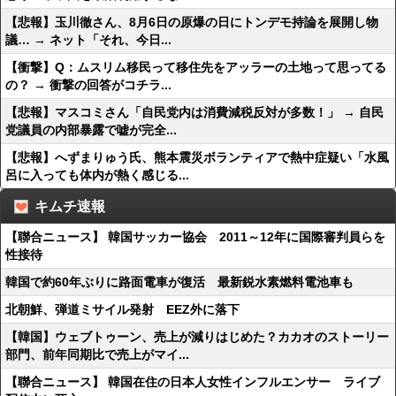
【悲報】玉川徹さん、8月6日の原爆の日にトンデモ持論を展開し物
議… → ネット「それ、今日...
【衝撃】Q：ムスリム移民って移住先をアッラーの土地って思ってる
の？ → 衝撃の回答がコチラ...
【悲報】マスコミさん「自民党内は消費減税反対が多数！」 → 自民
党議員の内部暴露で嘘が完全...
【悲報】へずまりゅう氏、熊本震災ボランティアで熱中症疑い「水風
呂に入っても体内が熱く感じる...
キムチ速報
【聯合ニュース】 韓国サッカー協会 2011～12年に国際審判員らを
性接待
韓国で約60年ぶりに路面電車が復活 最新鋭水素燃料電池車も
北朝鮮、弾道ミサイル発射 EEZ外に落下
【韓国】ウェブトゥーン、売上が減りはじめた？カカオのストーリー
部門、前年同期比で売上がマイ...
【聯合ニュース】 韓国在住の日本人女性インフルエンサー ライブ