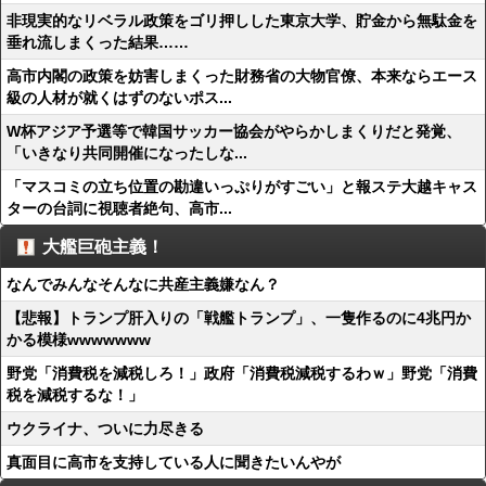
非現実的なリベラル政策をゴリ押しした東京大学、貯金から無駄金を
垂れ流しまくった結果……
高市内閣の政策を妨害しまくった財務省の大物官僚、本来ならエース
級の人材が就くはずのないポス...
W杯アジア予選等で韓国サッカー協会がやらかしまくりだと発覚、
「いきなり共同開催になったしな...
「マスコミの立ち位置の勘違いっぷりがすごい」と報ステ大越キャス
ターの台詞に視聴者絶句、高市...
大艦巨砲主義！
なんでみんなそんなに共産主義嫌なん？
【悲報】トランプ肝入りの「戦艦トランプ」、一隻作るのに4兆円か
かる模様wwwwwww
野党「消費税を減税しろ！」政府「消費税減税するわｗ」野党「消費
税を減税するな！」
ウクライナ、ついに力尽きる
真面目に高市を支持している人に聞きたいんやが