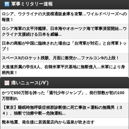
軍事ミリタリー速報
ロシア、ウクライナの大規模通販倉庫を攻撃…ワイルドベリーズへの
報復！
ロシア海軍の太平洋艦隊、日本海やオホーツク海で軍事演習開始…ウ
クライナ支援続ける日本を威嚇...
日本の商船が中国に臨検された場合は「台湾軍が対応」と台湾軍トッ
プ！
スペースXのロケット残骸、月面に衝突か…ファルコン9の上段！
大進連所属の学生8人、在韓米軍平沢基地に無断侵入…米軍により身
柄拘束！
痛いニュース(ﾉ∀`)
かつて650万部を誇った「週刊少年ジャンプ」、発行部数が初の100
万部割れ
【東京】睡眠時無呼吸症候群診断後に死亡事故＝運転の無職男（３
４）、独断で治療中断―危険運転...
熊本地震、発生後に居酒屋店内から温泉が吹き出す