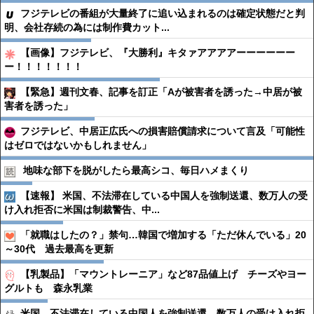
フジテレビの番組が大量終了に追い込まれるのは確定状態だと判
明、会社存続の為には制作費カット...
【画像】フジテレビ、『大勝利』キタァアアアアーーーーーー
ー！！！！！！！
【緊急】週刊文春、記事を訂正「Aが被害者を誘った→中居が被
害者を誘った」
フジテレビ、中居正広氏への損害賠償請求について言及「可能性
はゼロではないかもしれません」
地味な部下を脱がしたら最高シコ、毎日ハメまくり
【速報】 米国、不法滞在している中国人を強制送還、数万人の受
け入れ拒否に米国は制裁警告、中...
「就職はしたの？」禁句…韓国で増加する「ただ休んでいる」20
～30代 過去最高を更新
【乳製品】「マウントレーニア」など87品値上げ チーズやヨー
グルトも 森永乳業
米国、不法滞在している中国人を強制送還、数万人の受け入れ拒