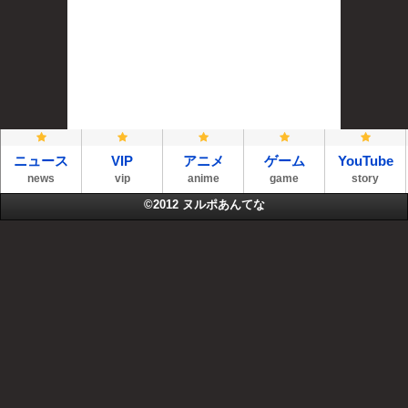
ニュース
VIP
アニメ
ゲーム
YouTube
news
vip
anime
game
story
©2012
ヌルポあんてな