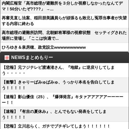
内閣広報官「高市総理が避難所を３分しか視察しなかったなんてデ
マ！50分いたぞ????」 →...
再審見直し法案、稲田朋美議員らが頑張るも敗北し冤罪当事者が失望
する内容に終わる
高市総理の避難所訪問、北朝鮮将軍様の視察状態 セッティグされた
場所に登場し 「ここは快適で...
ひろゆき＆泉房穂、政党設立wwwwwwwwww
NEWSまとめもりー
【悲報】元フジテレビ渡邊渚さん、『地獄』に逆戻りしてしま
う・・・・・
【衝撃】きゃりーぱみゅぱみゅ、うっかり本名を告白してしま
う！！！！！
【速報】影山優佳（25）、『爆弾発言』キタァアアアアアーーーー
ー！！
【速報】『有吉の夏休み』、とんでもない発表をしてしま
う！！！！！
【悲報】立川志らく、ガチでブチギレてしまう！！！！！！