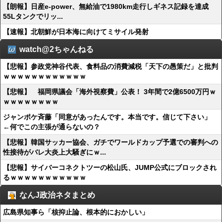
【朗報】日産e-power、無給油で1980km走行しギネス記録を達成
55Lタンクでリッ...
【速報】北朝鮮が日本海に向けてミサイル発射
watch@2ちゃんねる
【悲報】参政党神谷代表、食料品の消費減税「天下の愚策だ」と批判
ｗｗｗｗｗｗｗｗｗｗｗｗ
【悲報】 福岡県議会「海外視察費」公表！ 3年間で2億6500万円ｗ
ｗｗｗｗｗｗｗｗ
ジャンポケ斉藤「同意があったんです。本当です。信じて下さい」
←何でこの主張が通らないの？
【悲報】韓国サッカー協会、ガチでワールドカップ予選での審判への
性接待がバレ大炎上大騒ぎにｗ...
【悲報】サイバーコネクトツーの松山氏、JUMP公式にブロックされ
るｗｗｗｗｗｗｗｗｗｗｗ
なんJ政治ネタまとめ
広島県知事ら「核抑止論、根本的におかしい」