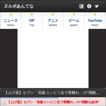
ヌルポあんてな
ニュース
VIP
アニメ
ゲーム
YouTube
news
vip
anime
game
story
【上げ底】セブン「高級コンビニ化で客離れ」の"残酷な結末"
【上げ底】セブン「高級コンビニ化で客離れ」の"残酷な結末"