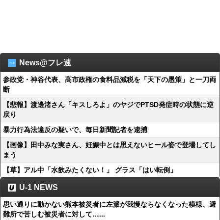
News@フレ速
参政党・神谷代表、高市政権の食料品減税を「天下の愚策」と一刀両
断
【悲報】渡邊渚さん「キスしろよ」のヤジでPTSD発症時の状態に逆
戻り
暴力行為法違反の疑いで、毎日新聞記者を逮捕
【画像】田中みな実さん、妊娠中とは思えないヒール姿で登場してし
まう
【草】アル中「水飲みたくない！」 グラス「はい転倒」
U-1 NEWS
思い通りに動かない熊本被災者に左派が我慢ならなくなった模様、避
難所で苦しむ被災者に対して…...