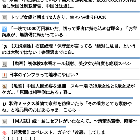
否に米国は制裁警告、中国は送還に...
トップ女優と朝まで2人きり、生々ハ●︎撮りFUCK
「一晩で1000万円稼いだ、切って業者に持ち込めば即金」「お宝
銅線が、無防備に転がっている...
【夫婦別姓】石破総理「保守派が言ってる『絶対に駄目』という
のは大勢ではない！参院選までに自...
【動画】初体験3本番オール顔射、美少女が何度も絶頂スペシ
日本のインフラって地味にやばい？
【滋賀】中国人観光客を逮捕 スキー場で28歳女性と6歳女児が
ケガ…「原因は相手側にある」容...
和洋ミックス着物で京都を彷徨いたら「その着方とても素敵や
ね」と地元民のおばあちゃま、こちら...
【同人誌】続・君にセフレがいたなんて。〜清楚系若妻、陥落〜
【超悲報】エベレスト、ガチで『改悪』してしま
う！！！！！！！