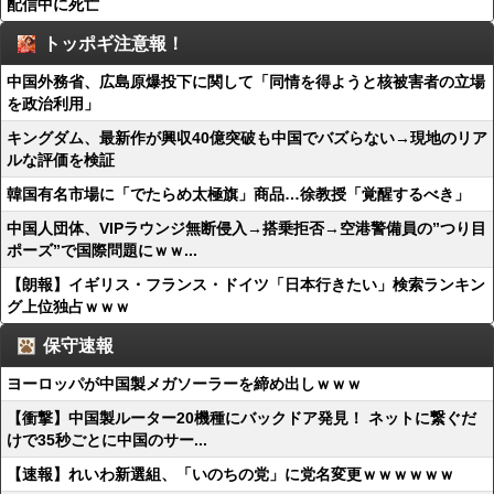
配信中に死亡
トッポギ注意報！
中国外務省、広島原爆投下に関して「同情を得ようと核被害者の立場
を政治利用」
キングダム、最新作が興収40億突破も中国でバズらない→現地のリア
ルな評価を検証
韓国有名市場に「でたらめ太極旗」商品…徐教授「覚醒するべき」
中国人団体、VIPラウンジ無断侵入→搭乗拒否→空港警備員の”つり目
ポーズ”で国際問題にｗｗ...
【朗報】イギリス・フランス・ドイツ「日本行きたい」検索ランキン
グ上位独占ｗｗｗ
保守速報
ヨーロッパが中国製メガソーラーを締め出しｗｗｗ
【衝撃】中国製ルーター20機種にバックドア発見！ ネットに繋ぐだ
けで35秒ごとに中国のサー...
【速報】れいわ新選組、「いのちの党」に党名変更ｗｗｗｗｗｗ