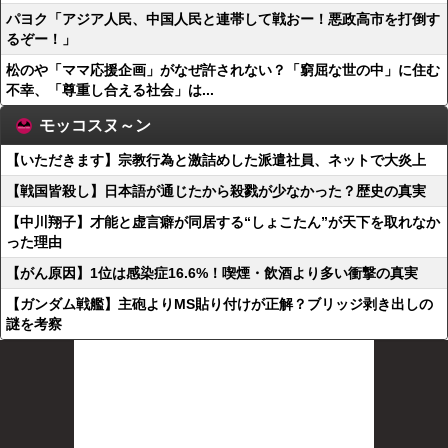
パヨク「アジア人民、中国人民と連帯して戦おー！悪政高市を打倒す
るぞー！」
松のや「ママ応援企画」がなぜ許されない？「窮屈な世の中」に住む
不幸、「尊重し合える社会」は...
モッコスヌ～ン
【いただきます】宗教行為と激詰めした派遣社員、ネットで大炎上
【戦国皆殺し】日本語が通じたから殺戮が少なかった？歴史の真実
【中川翔子】才能と虚言癖が同居する“しょこたん”が天下を取れなか
った理由
【がん原因】1位は感染症16.6%！喫煙・飲酒より多い衝撃の真実
【ガンダム戦艦】主砲よりMS貼り付けが正解？ブリッジ剥き出しの
謎を考察