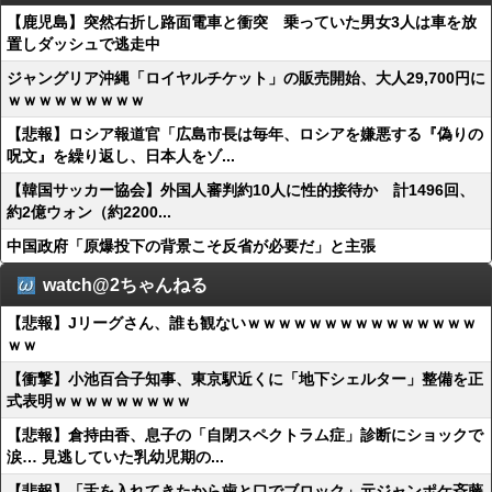
【鹿児島】突然右折し路面電車と衝突 乗っていた男女3人は車を放
置しダッシュで逃走中
ジャングリア沖縄「ロイヤルチケット」の販売開始、大人29,700円に
ｗｗｗｗｗｗｗｗｗ
【悲報】ロシア報道官「広島市長は毎年、ロシアを嫌悪する『偽りの
呪文』を繰り返し、日本人をゾ...
【韓国サッカー協会】外国人審判約10人に性的接待か 計1496回、
約2億ウォン（約2200...
中国政府「原爆投下の背景こそ反省が必要だ」と主張
watch@2ちゃんねる
【悲報】Jリーグさん、誰も観ないｗｗｗｗｗｗｗｗｗｗｗｗｗｗｗ
ｗｗ
【衝撃】小池百合子知事、東京駅近くに「地下シェルター」整備を正
式表明ｗｗｗｗｗｗｗｗｗ
【悲報】倉持由香、息子の「自閉スペクトラム症」診断にショックで
涙… 見逃していた乳幼児期の...
【悲報】「舌を入れてきたから歯と口でブロック」元ジャンポケ斉藤