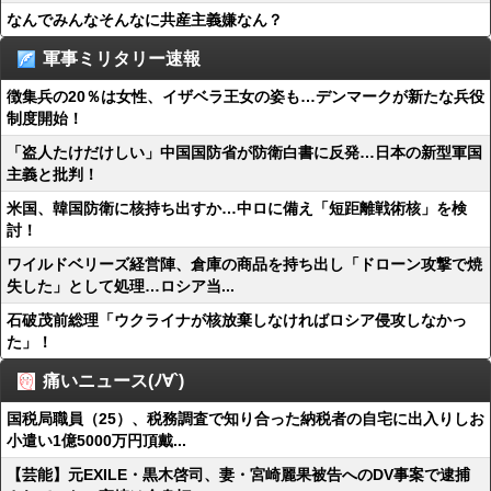
なんでみんなそんなに共産主義嫌なん？
軍事ミリタリー速報
徴集兵の20％は女性、イザベラ王女の姿も…デンマークが新たな兵役
制度開始！
「盗人たけだけしい」中国国防省が防衛白書に反発…日本の新型軍国
主義と批判！
米国、韓国防衛に核持ち出すか…中ロに備え「短距離戦術核」を検
討！
ワイルドベリーズ経営陣、倉庫の商品を持ち出し「ドローン攻撃で焼
失した」として処理…ロシア当...
石破茂前総理「ウクライナが核放棄しなければロシア侵攻しなかっ
た」！
痛いニュース(ﾉ∀`)
国税局職員（25）、税務調査で知り合った納税者の自宅に出入りしお
小遣い1億5000万円頂戴...
【芸能】元EXILE・黒木啓司、妻・宮崎麗果被告へのDV事案で逮捕