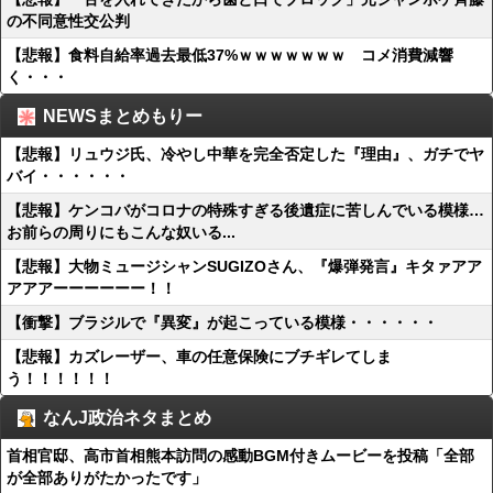
の不同意性交公判
【悲報】食料自給率過去最低37%ｗｗｗｗｗｗｗ コメ消費減響
く・・・
NEWSまとめもりー
【悲報】リュウジ氏、冷やし中華を完全否定した『理由』、ガチでヤ
バイ・・・・・・
【悲報】ケンコバがコロナの特殊すぎる後遺症に苦しんでいる模様…
お前らの周りにもこんな奴いる...
【悲報】大物ミュージシャンSUGIZOさん、『爆弾発言』キタァアア
アアアーーーーーー！！
【衝撃】ブラジルで『異変』が起こっている模様・・・・・・
【悲報】カズレーザー、車の任意保険にブチギレてしま
う！！！！！！
なんJ政治ネタまとめ
首相官邸、高市首相熊本訪問の感動BGM付きムービーを投稿「全部
が全部ありがたかったです」