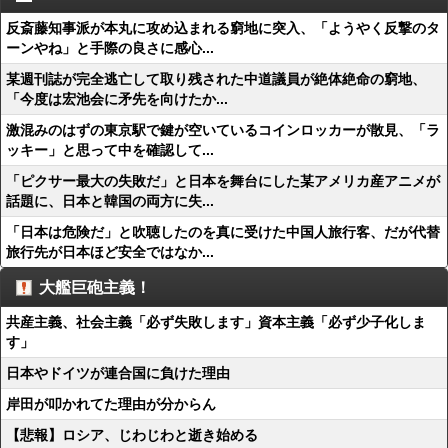
反斎藤知事派が本丸に攻め込まれる窮地に突入、「ようやく反撃のタ
ーンやね」と手際の良さに感心...
某週刊誌が完全逃亡して取り残された中道議員が絶体絶命の窮地、
「今度は宏池会に矛先を向けたか...
激混みのはずの東京駅で鍵が空いているコインロッカーが散見、「ラ
ッキー」と思って中を確認して...
「ピクサー最大の失敗だ」と日本を舞台にした某アメリカ産アニメが
話題に、日本と韓国の両方に失...
「日本は危険だ」と吹聴したのを真に受けた中国人旅行客、だが代替
旅行先が日本ほど安全ではなか...
大艦巨砲主義！
共産主義、社会主義「必ず失敗します」資本主義「必ず少子化しま
す」
日本やドイツが連合国に負けた理由
岸田が叩かれてた理由が分からん
【悲報】ロシア、じわじわと逝き始める