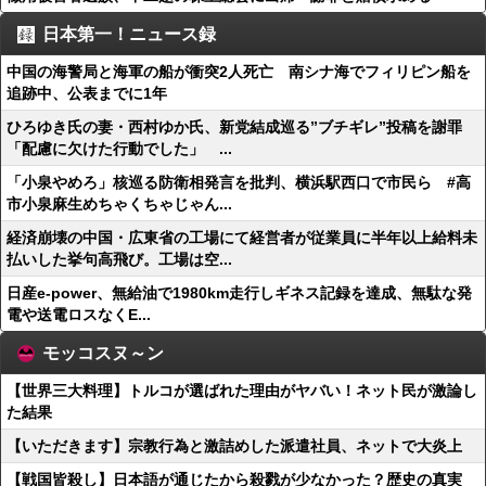
日本第一！ニュース録
中国の海警局と海軍の船が衝突2人死亡 南シナ海でフィリピン船を
追跡中、公表までに1年
ひろゆき氏の妻・西村ゆか氏、新党結成巡る”ブチギレ”投稿を謝罪
「配慮に欠けた行動でした」 ...
「小泉やめろ」核巡る防衛相発言を批判、横浜駅西口で市民ら #高
市小泉麻生めちゃくちゃじゃん...
経済崩壊の中国・広東省の工場にて経営者が従業員に半年以上給料未
払いした挙句高飛び。工場は空...
日産e-power、無給油で1980km走行しギネス記録を達成、無駄な発
電や送電ロスなくE...
モッコスヌ～ン
【世界三大料理】トルコが選ばれた理由がヤバい！ネット民が激論し
た結果
【いただきます】宗教行為と激詰めした派遣社員、ネットで大炎上
【戦国皆殺し】日本語が通じたから殺戮が少なかった？歴史の真実