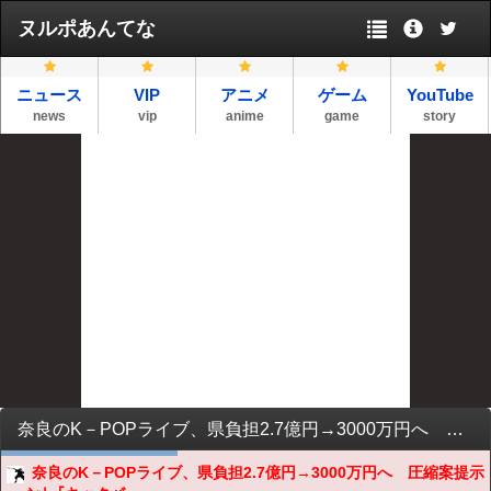
ヌルポあんてな
ニュース
VIP
アニメ
ゲーム
YouTube
news
vip
anime
game
story
奈良のK－POPライブ、県負担2.7億円→3000万円へ 圧縮案提示 → ﾈｯﾄ「キックバックする気だった？」「ゼロにすべき！」「クラファンでやれば？」ｗｗｗｗｗｗｗｗｗｗｗｗｗｗ
奈良のK－POPライブ、県負担2.7億円→3000万円へ 圧縮案提示