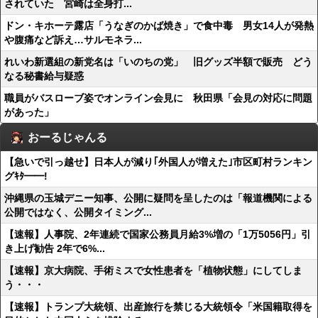
されていた 宮崎は全身打...
ドン・キホーテ露店「うなぎのかば焼き」で食中毒 男女14人が発熱
や腹痛など訴え…サルモネラ...
れいわ新選組の新党名は「いのちの党」 旧グッズ半額で販売 どう
なる秘書給与疑惑
職員がバスローブ姿でオンライン会見に 秋田県「会見の対応に問題
があった」
おーるじゃんる
【急いで引っ越せ】日本人が減り｢外国人が増えた｣市区町村ランキン
グｷﾀ━━!
沖縄県の玉城デニー知事、公開に疑問を呈したのは「報道機関による
公開ではなく、公開タイミング...
【速報】人事院、2年連続で国家公務員月給3%増の「1万5056円」引
き上げ勧告 2年で6%...
【速報】京大病院、手術ミスで女性患者を「植物状態」にしてしま
う・・・
【速報】トランプ大統領、出産旅行を禁じる大統領令「米国籍取得を