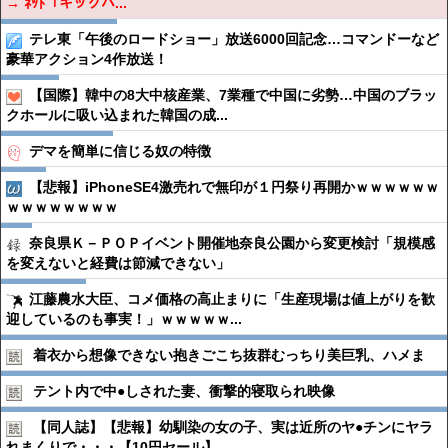
→ ﾈｯﾄ「キックバ...
テレ東「午後のロードショー」放送6000回記念…コマンドーなど
豪華アクション4作放送！
【国際】韓中の8大中核産業、7業種で中国に劣勢…中国のブラッ
クホールに吸い込まれた韓国の成...
デマを簡単に信じる奴の特徴
【悲報】iPhoneSE4激売れで無印が１円祭り再開かｗｗｗｗｗｗ
ｗｗｗｗｗｗｗｗ
奈良県Ｋ－ＰＯＰイベント開催地奈良公園から変更検討「規模感
を変えないと経費は節減できない」
江藤農水大臣、コメ価格の高止まりに「生産現場は値上がりを歓
迎しているのも事実！」ｗｗｗｗｗ...
着衣から想像できない抱きごこち抜群むっちり美巨乳、ハメま
テント内で中●︎しされた妻、衝撃的寝取られ映像
【同人誌】【悲報】幼馴染の女の子、実は近所のヤ●︎チンにヤラ
れまくりで・・・【10円セール】