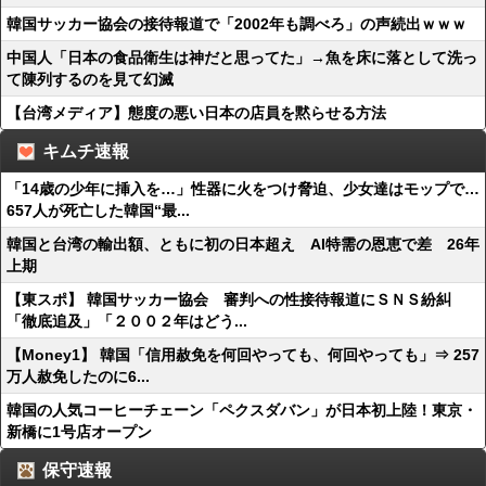
韓国サッカー協会の接待報道で「2002年も調べろ」の声続出ｗｗｗ
中国人「日本の食品衛生は神だと思ってた」→魚を床に落として洗っ
て陳列するのを見て幻滅
【台湾メディア】態度の悪い日本の店員を黙らせる方法
キムチ速報
「14歳の少年に挿入を…」性器に火をつけ脅迫、少女達はモップで…
657人が死亡した韓国“最...
韓国と台湾の輸出額、ともに初の日本超え AI特需の恩恵で差 26年
上期
【東スポ】 韓国サッカー協会 審判への性接待報道にＳＮＳ紛糾
「徹底追及」「２００２年はどう...
【Money1】 韓国「信用赦免を何回やっても、何回やっても」⇒ 257
万人赦免したのに6...
韓国の人気コーヒーチェーン「ペクスダバン」が日本初上陸！東京・
新橋に1号店オープン
保守速報