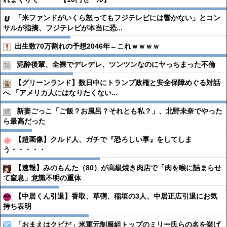
「米ファンドがいくら怒ってもフジテレビには響かない」とコン
サルが指摘、フジテレビが本当に恐...
出生数70万割れの予想2046年←これｗｗｗｗ
泥酔後輩、全裸でデレデレ、ツンツンなのにヤっちまった不倫
【グリーンランド】数日中にトランプ政権と安全保障めぐる対話
へ 「アメリカ人にはなりたくない...
新妻ごっこ「ご飯？お風呂？それとも私？」、北野未奈でやった
ら最高だった
【超画像】クルド人、ガチで『恐ろしい事』をしてしま
う・・・・・
【速報】みのもんた（80）が高級焼き肉店で「肉を喉に詰まらせ
て窒息」意識不明の重体
【中居くん引退】香取、草彅、稲垣の3人、中居正広引退にお気
持ち表明
「おまえはクビだ」米軍元制服組トップのミリー氏らの名を挙げ