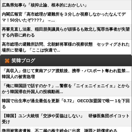
広島県知事ら「核抑止論、根本的におかしい」
内閣広報官「高市総理が避難所を３分しか視察しなかったなんてデ
マ！50分いたぞ????」 →...
再審見直し法案、稲田朋美議員らが頑張るも敗北し冤罪当事者が失望
する内容に終わる
高市総理の避難所訪問、北朝鮮将軍様の視察状態 セッティグされた
場所に登場し 「ここは快適で...
笑韓ブログ
「高収入」信じて東南アジア渡航後、携帯・パスポート奪われ監禁…
韓国人の被害急増
「俺に韓国語で話すのか？」…警察を「ニイェニイェニイェ」とから
かう韓国滞在外国人の投稿動画...
韓国で出生率が過去最低を更新「0.72」 OECD加盟国で唯一 1を下回
る
【韓国】ユン大統領「交渉や妥協はしない」 研修医集団ボイコット
受け
徴用被害者遺族、不二越の株主総会に出席 謝罪と賠償求める