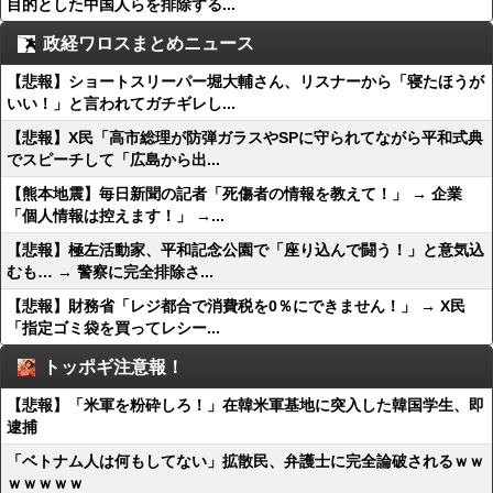
目的とした中国人らを排除する...
政経ワロスまとめニュース
【悲報】ショートスリーパー堀大輔さん、リスナーから「寝たほうが
いい！」と言われてガチギレし...
【悲報】X民「高市総理が防弾ガラスやSPに守られてながら平和式典
でスピーチして「広島から出...
【熊本地震】毎日新聞の記者「死傷者の情報を教えて！」 → 企業
「個人情報は控えます！」 →...
【悲報】極左活動家、平和記念公園で「座り込んで闘う！」と意気込
むも… → 警察に完全排除さ...
【悲報】財務省「レジ都合で消費税を0％にできません！」 → X民
「指定ゴミ袋を買ってレシー...
トッポギ注意報！
【悲報】「米軍を粉砕しろ！」在韓米軍基地に突入した韓国学生、即
逮捕
「ベトナム人は何もしてない」拡散民、弁護士に完全論破されるｗｗ
ｗｗｗｗｗ