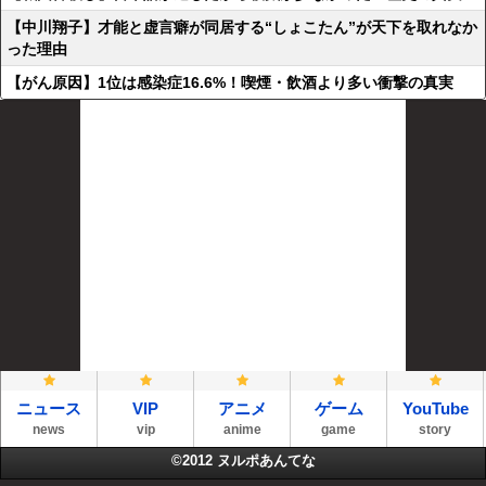
【中川翔子】才能と虚言癖が同居する“しょこたん”が天下を取れなか
った理由
【がん原因】1位は感染症16.6%！喫煙・飲酒より多い衝撃の真実
ニュース
VIP
アニメ
ゲーム
YouTube
news
vip
anime
game
story
©2012
ヌルポあんてな