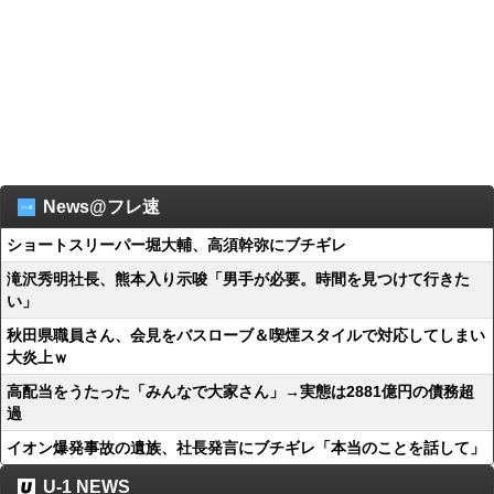
News@フレ速
ショートスリーパー堀大輔、高須幹弥にブチギレ
滝沢秀明社長、熊本入り示唆「男手が必要。時間を見つけて行きた
い」
秋田県職員さん、会見をバスローブ＆喫煙スタイルで対応してしまい
大炎上ｗ
高配当をうたった「みんなで大家さん」→実態は2881億円の債務超
過
イオン爆発事故の遺族、社長発言にブチギレ「本当のことを話して」
U-1 NEWS