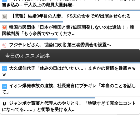
書き込み…千人以上の職員大量解雇...
【悲報】結婚3年目の人妻、ドS夫の命令でAV出演させられる
韓国市民団体「日本が韓国と第7鉱区開発しないのは違法！」韓
国裁判所「もう余所でやってくださ...
フジテレビさん、世論に敗北 第三者委員会を設置へ
今日のオススメ記事
大久保佳代子「休みの日はだいたい…」まさかの習慣を暴露ｗｗ
ｗ
イオン爆発事故の遺族、社長発言にブチギレ「本当のことを話し
て」
ジャンポケ斎藤と代理人のやりとり、「地獄すぎて完全にコント
になってる……」と衝撃を受ける人...