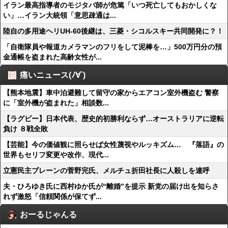
イラン最高指導者のモジタバ師が危篤「いつ死亡してもおかしくな
い」…イラン大統領「意思疎通は...
陸自の多用途ヘリUH-60後継は、三菱・シコルスキー共同開発に？！
「自衛隊員や報道カメラマンのフリをして泥棒を…」500万円分の預
金通帳を盗まれた高齢女性が...
痛いニュース(ﾉ∀`)
【熊本地震】車中泊避難して留守の家からエアコン室外機盗む 警察
に「室外機が盗まれた」相談数...
【ラグビー】日本代表、歴史的初勝利ならず…オーストラリアに逆転
負け ８戦全敗
【芸能】今の価値観に照らせば女性蔑視やルッキズム… 『落語』の
世界もセリフ変更や改作、現代...
立憲民主ブレーンの菅野完氏、メルチュ折田社長に人殺しを連呼
夫・ひろゆき氏に西村ゆか氏が“離婚”を提示 新党の届け出を知らさ
れず激怒「信頼関係が保てず...
おーるじゃんる