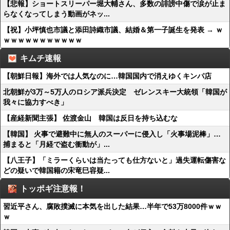
【悲報】ショートスリーパー堀大輔さん、多数の誹謗中傷で涙が止ま
らなくなってしまう動画がネッ...
【祝】小坪慎也市議と添田詩織市議、結婚＆第一子誕生を発表 → ｗ
ｗｗｗｗｗｗｗｗｗｗｗ
キムチ速報
【朝鮮日報】海外では人気なのに…韓国国内で消えゆくキンパ店
北朝鮮が3万～5万人のロシア派兵決定 ゼレンスキー大統領「韓国が
我々に協力すべき」
【産経新聞主張】 佐渡金山 韓国は反日を持ち込むな
【韓国】 火事で避難中に無人のスーパーに侵入し「火事場泥棒」…
捕まると「月経で盗む衝動が」...
【八王子】「ミラーくらいは当たっても仕方ないと」過失運転傷害な
どの疑いで韓国籍の宋竜巳容疑...
トッポギ注意報！
習近平さん、腐敗撲滅に本気を出した結果…半年で53万8000件ｗｗ
ｗ