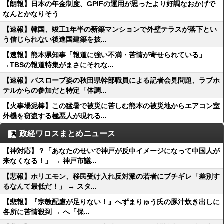
【朗報】日本の年金制度、GPIFの運用が思ったより好調なおかげで
なんとかなりそう
【速報】韓国、竣工1年半の新築マンションで外壁テラスが落下とい
う信じられない後進国建築を披...
【速報】熊本県知事「報道に強い不満・苦情が寄せられている」
→TBSの報道特集がまさにそれな...
【速報】バスローブ姿の秋田県幹部職員による記者会見問題、ラブホ
テルからの参加だと特定「体調...
【火事場泥棒】この猛暑で被災に苦しむ熊本の被災地からエアコン室
外機を窃盗する極悪人が現れる...
政経ワロスまとめニュース
【神対応】？「あなたのせいで神戸が反中イメージになって中国人が
来なくなる！」 → 神戸市議...
【悲報】ホリエモン、移民受け入れ反対派の若者にブチギレ「差別す
るなんて最低だ！」 → スタ...
【悲報】『宗教配慮が足りない！』へずまりゅう氏の豚汁炊き出しに
各所に苦情殺到 → へ「保...