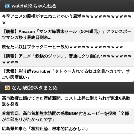
watch@2ちゃんねる
今季アニメの覇権がヤニねことかいう風潮ｗｗｗｗｗｗｗｗｗｗｗｗ
ｗ
【朗報】Amazon「マンガ毎週末セール（50%還元）」アツいスポー
ツマンガ祭り最終日到来...
痩せたい奴はブラックコーヒー飲めｗｗｗｗｗｗｗｗｗｗｗｗｗ
【朗報】アニメ「鉄鍋のジャン」、普通にクソ面白いｗｗｗｗｗｗｗ
ｗｗｗｗ
【悲報】彫り師YouTuber「タトゥー入れてる奴は全員バカです。す
ごい民度低い」
なんJ政治ネタまとめ
高市政権に媚びてきた産経新聞、コスト上昇に耐えられず東北6県撤
退を発表
首相官邸、高市首相熊本訪問の感動BGM付きムービーを投稿「全部
が全部ありがたかったです」
広島県知事ら「核抑止論、根本的におかしい」