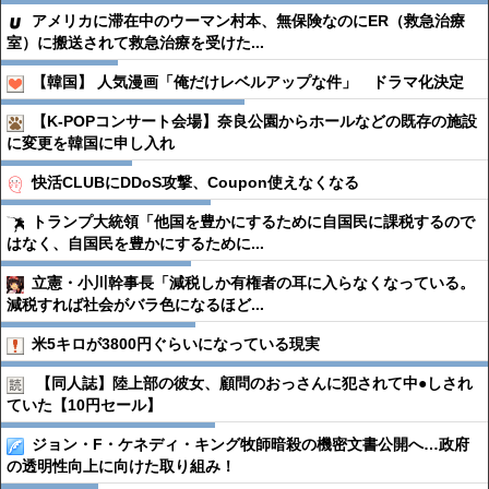
アメリカに滞在中のウーマン村本、無保険なのにER（救急治療
室）に搬送されて救急治療を受けた...
【韓国】 人気漫画「俺だけレベルアップな件」 ドラマ化決定
【K-POPコンサート会場】奈良公園からホールなどの既存の施設
に変更を韓国に申し入れ
快活CLUBにDDoS攻撃、Coupon使えなくなる
トランプ大統領「他国を豊かにするために自国民に課税するので
はなく、自国民を豊かにするために...
立憲・小川幹事長「減税しか有権者の耳に入らなくなっている。
減税すれば社会がバラ色になるほど...
米5キロが3800円ぐらいになっている現実
【同人誌】陸上部の彼女、顧問のおっさんに犯されて中●︎しされ
ていた【10円セール】
ジョン・F・ケネディ・キング牧師暗殺の機密文書公開へ…政府
の透明性向上に向けた取り組み！