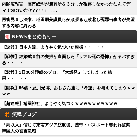
内閣広報官「高市総理が避難所を３分しか視察しなかったなんてデ
マ！50分いたぞ????」 →...
再審見直し法案、稲田朋美議員らが頑張るも敗北し冤罪当事者が失望
する内容に終わる
NEWSまとめもりー
【速報】日本人達、ようやく気づいた模様・・・・・
【戦慄】結婚式直前の夫婦が直面した「リアル死の恐怖」がヤバすぎ
る・・・・
【悲報】1日30分睡眠のプロ、『大爆発』してしまった結
果・・・・・
【朗報】56歳・及川光博、おじさん達に『希望』を与えてしまうｗｗ
ｗｗ
【超速報】靖國神社、ようやく気づくｗｗｗｗｗｗｗｗｗｗ
笑韓ブログ
「高収入」信じて東南アジア渡航後、携帯・パスポート奪われ監禁…
韓国人の被害急増