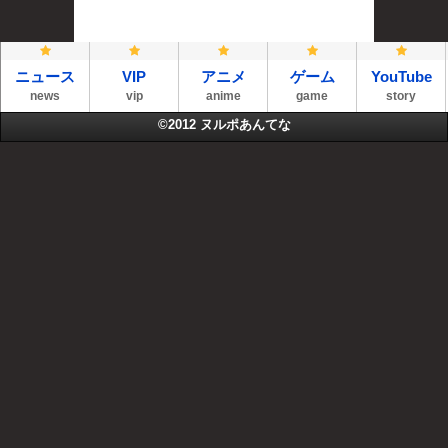
ニュース
VIP
アニメ
ゲーム
YouTube
news
vip
anime
game
story
©2012
ヌルポあんてな