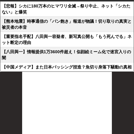
【悲報】シカに180万本のヒマワリ全滅→祭り中止、ネット「シカた
ない」と爆笑
【熊本地震】時事通信の「パン飽き」報道が物議！切り取りの真実と
被災者の本音
【重要指名手配】八田與一容疑者、新写真公開も「もう死んでる」ネ
ット断定の理由
【八田與一】情報提供1万3600件超え！似顔絵ミーム化で迷宮入りの
闇
【中国メディア】また日本バッシング捏造？魚切り身落下騒動の真相