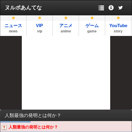
ヌルポあんてな
ニュース
VIP
アニメ
ゲーム
YouTube
news
vip
anime
game
story
人類最強の発明とは何か？
人類最強の発明とは何か？