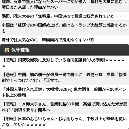
韓国、火事で無人になったスーパーに女が侵入→食料を大量に盗む→
翌日また来店した理由がヤバい
隅田川花火大会の「無料席」中国SNSで普通に転売されていた・・・
中国は「経済での中国締め上げ」続けるトランプ大統領に感謝するか
も
海外では人気なのに…韓国国内で消えゆくキンパ店
保守速報
【悲報】消費税減税に反対している自民党議員9人が判明ｗｗｗｗｗ
ｗ
【悲報】中国、橋の欄干が強風一発で粉々に 鉄筋ゼロ 当局「接着
剤でくっつけただけ」「正常で...
「外国人受け入れ反対」大幅増56.3(%) 東大調査 前回から20ポイン
ト以上の爆増
【悲報】コメ卸大手さん、営業利益83％減 高値で買い込んだ米が売
れず「損切り祭り」開幕へ
【朗報】日本のおじいちゃん・おばあちゃん、半数以上がSNSを使い
こなしていたｗｗｗｗｗ