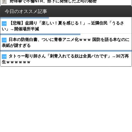
野球拳で不倫NTR、部下に発情した上司の秘密
今日のオススメ記事
【悲報】盆踊り「楽しい！夏を感じる！」→近隣住民「うるさ
い」→開催場所半減
日本の防衛白書、ついに青春アニメ化ｗｗｗ 国防を語る本なのに
表紙が謎すぎる
タトゥー彫り師さん「刺青入れてる奴は全員バカです」→30万再
生ｗｗｗｗｗｗ