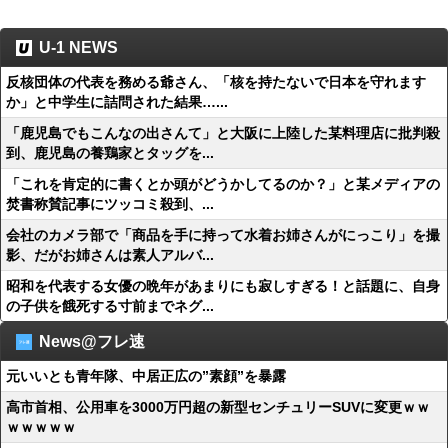
U-1 NEWS
反核団体の代表を務める爺さん、「核を持たないで日本を守れます
か」と中学生に詰問された結果…...
「鹿児島でもこんなの出さんて」と大阪に上陸した某料理店に批判殺
到、鹿児島の養鶏家とタッグを...
「これを肯定的に書くとか頭がどうかしてるのか？」と某メディアの
焚書称賛記事にツッコミ殺到、...
会社のカメラ部で「商品を手に持って水着お姉さんがにっこり」を撮
影、だがお姉さんは素人アルバ...
昭和を代表する女優の晩年があまりにも寂しすぎる！と話題に、自身
の子供を餓死する寸前までネグ...
News@フレ速
元いいとも青年隊、中居正広の”素顔”を暴露
高市首相、公用車を3000万円超の新型センチュリーSUVに変更ｗｗ
ｗｗｗｗｗ