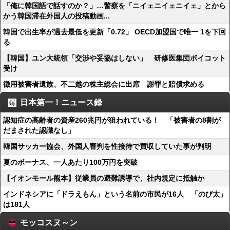
「俺に韓国語で話すのか？」…警察を「ニイェニイェニイェ」とから
かう韓国滞在外国人の投稿動画...
韓国で出生率が過去最低を更新「0.72」 OECD加盟国で唯一 1を下回
る
【韓国】ユン大統領「交渉や妥協はしない」 研修医集団ボイコット
受け
徴用被害者遺族、不二越の株主総会に出席 謝罪と賠償求める
日本第一！ニュース録
認知症の高齢者の資産260兆円が狙われている！ 「被害者の8割が
だまされた認識なし」
韓国サッカー協会、外国人審判を性接待で買収していた事が判明
夏のボーナス、一人あたり100万円を突破
【イオンモール熊本】従業員の避難誘導で、社内規定に抵触か
インドネシアに「ドラえもん」という名前の市民が16人 「のび太」
は181人
モッコスヌ～ン