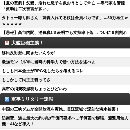
【夏の悲劇】父親、溺れた息子を救おうとしてﾀﾋ亡 →専門家も警鐘
「救助は二次被害が多い」
タトゥー彫り師さん「刺青入れてる奴は全員バカです」→30万再生ｗ
ｗｗｗｗｗ
【悲報】高市内閣、消費税1％表明でも支持率下落 →ついに６割割れ
大艦巨砲主義！
移民反対派に聞きたいんやが
最強モンゴル軍に当時の科学力で勝つ方法を述べよ
もしも日本全土がRPG化したらを考えるスレ
もしかして民主主義ってさ…
高市の消費税減税ちょっとひどいわ
軍事ミリタリー速報
中国の三峡ダムが全開放流を実施…長江流域で深刻な洪水被害！
防衛費、過去最大の約8兆9千億円要求へ…予算案で膨張、迎撃用無人
機・AIなど導入！