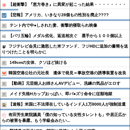
【超衝撃】『恵方巻き』に異変が起こった結果・・・・・・・・
【悲報】アメリカ、いきなり28個もの性別を廃止????
テント内で中●︎しされた妻、衝撃的寝取られ映像
【パリ五輪】メダル劣化、返送相次ぐ 選手から１００個以上
フジテレビ会見に激怒した米ファンド、フジHDに追加の書簡を送
りつけたことを明らかに
149cmの女体、クソほど抜ける
韓国空港公社の元社長 遺体で発見＝事故空港の誘導装置を改良
【動画】元芸能人お姉さんAVデビュー、洗練の気品がエロす
メイド失格Hカップおっぱい、即パ●︎ズリ命令に従順地獄
【速報】米国に不法滞在しているインド人1万8000人が強制送還
有田芳生衆院議員「僕の知っている女性タレントも」中居正広か
らの被害を暴露。もう学級会みたい...