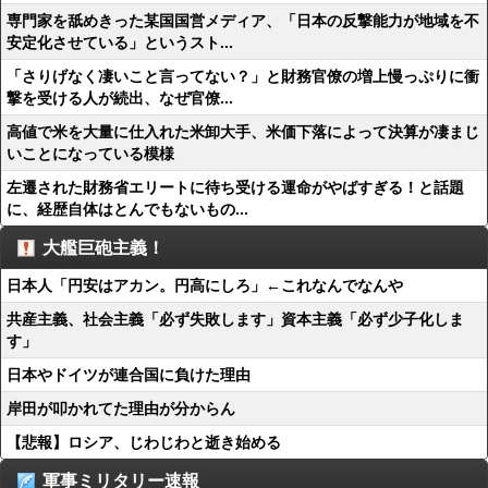
専門家を舐めきった某国国営メディア、「日本の反撃能力が地域を不
安定化させている」というスト...
「さりげなく凄いこと言ってない？」と財務官僚の増上慢っぷりに衝
撃を受ける人が続出、なぜ官僚...
高値で米を大量に仕入れた米卸大手、米価下落によって決算が凄まじ
いことになっている模様
左遷された財務省エリートに待ち受ける運命がやばすぎる！と話題
に、経歴自体はとんでもないもの...
大艦巨砲主義！
日本人「円安はアカン。円高にしろ」←これなんでなんや
共産主義、社会主義「必ず失敗します」資本主義「必ず少子化しま
す」
日本やドイツが連合国に負けた理由
岸田が叩かれてた理由が分からん
【悲報】ロシア、じわじわと逝き始める
軍事ミリタリー速報