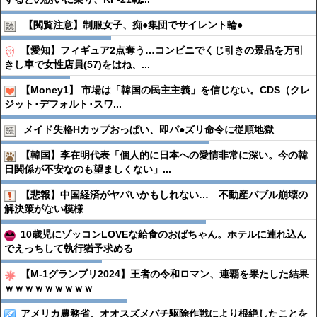
【閲覧注意】制服女子、痴●︎集団でサイレント輪●︎
【愛知】フィギュア2点奪う…コンビニでくじ引きの景品を万引
きし車で女性店員(57)をはね、...
【Money1】 市場は「韓国の民主主義」を信じない。CDS（クレ
ジット･デフォルト･スワ...
メイド失格Hカップおっぱい、即パ●︎ズリ命令に従順地獄
【韓国】李在明代表「個人的に日本への愛情非常に深い。今の韓
日関係が不安なのも望ましくない」...
【悲報】中国経済がヤバいかもしれない… 不動産バブル崩壊の
解決策がない模様
10歳児にゾッコンLOVEな給食のおばちゃん。ホテルに連れ込ん
でえっちして執行猶予求める
【M-1グランプリ2024】王者の令和ロマン、連覇を果たした結果
ｗｗｗｗｗｗｗｗｗ
アメリカ農務省、オオスズメバチ駆除作戦により根絶したことを