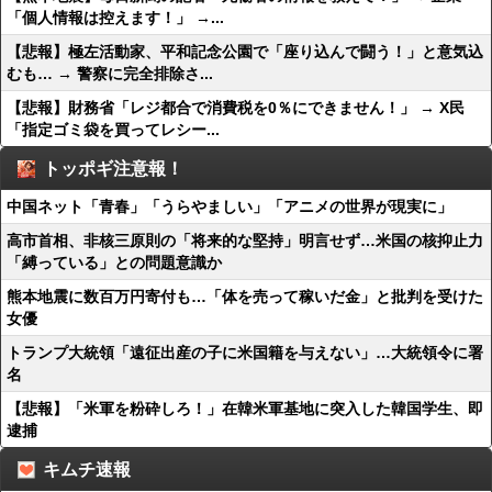
「個人情報は控えます！」 →...
【悲報】極左活動家、平和記念公園で「座り込んで闘う！」と意気込
むも… → 警察に完全排除さ...
【悲報】財務省「レジ都合で消費税を0％にできません！」 → X民
「指定ゴミ袋を買ってレシー...
トッポギ注意報！
中国ネット「青春」「うらやましい」「アニメの世界が現実に」
高市首相、非核三原則の「将来的な堅持」明言せず…米国の核抑止力
「縛っている」との問題意識か
熊本地震に数百万円寄付も…「体を売って稼いだ金」と批判を受けた
女優
トランプ大統領「遠征出産の子に米国籍を与えない」…大統領令に署
名
【悲報】「米軍を粉砕しろ！」在韓米軍基地に突入した韓国学生、即
逮捕
キムチ速報