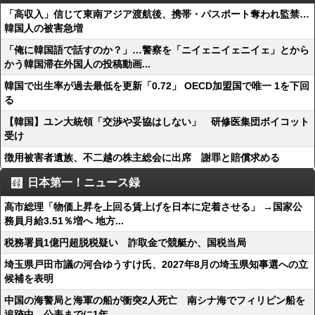
「高収入」信じて東南アジア渡航後、携帯・パスポート奪われ監禁…
韓国人の被害急増
「俺に韓国語で話すのか？」…警察を「ニイェニイェニイェ」とから
かう韓国滞在外国人の投稿動画...
韓国で出生率が過去最低を更新「0.72」 OECD加盟国で唯一 1を下回
る
【韓国】ユン大統領「交渉や妥協はしない」 研修医集団ボイコット
受け
徴用被害者遺族、不二越の株主総会に出席 謝罪と賠償求める
日本第一！ニュース録
高市総理「物価上昇を上回る賃上げを日本に定着させる」 →国家公
務員月給3.51％増へ 地方...
税務署員1億円超脱税疑い 詐取金で競艇か、国税当局
埼玉県戸田市議の河合ゆうすけ氏、2027年8月の埼玉県知事選への立
候補を表明
中国の海警局と海軍の船が衝突2人死亡 南シナ海でフィリピン船を
追跡中、公表までに1年