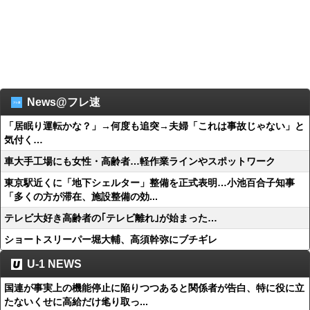
News@フレ速
「居眠り運転かな？」→何度も追突→夫婦「これは事故じゃない」と
気付く…
車大手工場にも女性・高齢者…軽作業ラインやスポットワーク
東京駅近くに「地下シェルター」整備を正式表明…小池百合子知事
「多くの方が滞在、施設整備の効...
テレビ大好き高齢者の｢テレビ離れ｣が始まった…
ショートスリーパー堀大輔、高須幹弥にブチギレ
U-1 NEWS
国連が事実上の機能停止に陥りつつあると関係者が告白、特に役に立
たないくせに高給だけ毟り取っ...