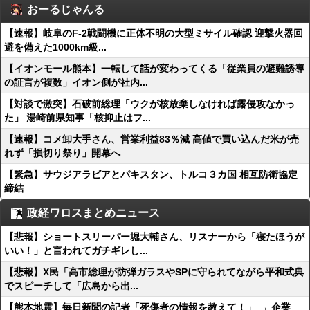
おーるじゃんる
【速報】岐阜のF-2戦闘機に正体不明の大型ミサイル確認 迎撃火器回
避を備えた1000km級...
【イオンモール熊本】一転して話が変わってくる「従業員の避難誘導
の証言が複数」イオン側が社内...
【対談で激突】石破前総理「ウクが核放棄しなければ露侵攻なかっ
た」 湯崎前県知事「核抑止はフ...
【速報】コメ卸大手さん、営業利益83％減 高値で買い込んだ米が売
れず「損切り祭り」開幕へ
【緊急】サウジアラビアとパキスタン、トルコ３カ国 相互防衛協定
締結
政経ワロスまとめニュース
【悲報】ショートスリーパー堀大輔さん、リスナーから「寝たほうが
いい！」と言われてガチギレし...
【悲報】X民「高市総理が防弾ガラスやSPに守られてながら平和式典
でスピーチして「広島から出...
【熊本地震】毎日新聞の記者「死傷者の情報を教えて！」 → 企業