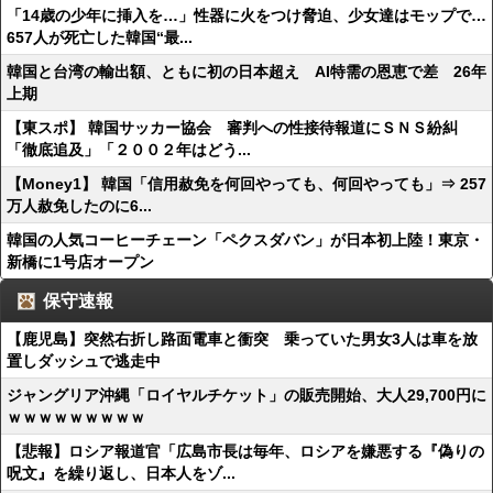
「14歳の少年に挿入を…」性器に火をつけ脅迫、少女達はモップで…
657人が死亡した韓国“最...
韓国と台湾の輸出額、ともに初の日本超え AI特需の恩恵で差 26年
上期
【東スポ】 韓国サッカー協会 審判への性接待報道にＳＮＳ紛糾
「徹底追及」「２００２年はどう...
【Money1】 韓国「信用赦免を何回やっても、何回やっても」⇒ 257
万人赦免したのに6...
韓国の人気コーヒーチェーン「ペクスダバン」が日本初上陸！東京・
新橋に1号店オープン
保守速報
【鹿児島】突然右折し路面電車と衝突 乗っていた男女3人は車を放
置しダッシュで逃走中
ジャングリア沖縄「ロイヤルチケット」の販売開始、大人29,700円に
ｗｗｗｗｗｗｗｗｗ
【悲報】ロシア報道官「広島市長は毎年、ロシアを嫌悪する『偽りの
呪文』を繰り返し、日本人をゾ...