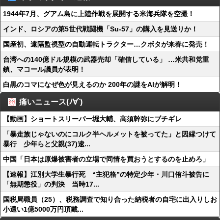
1944年7月、グアム島に上陸作戦を展開する米海兵隊を空撮！
インド、ロシアの第5世代戦闘機「Su-57」の購入を見送りか！
国産初、遠隔監視型の自動運転トラクター…クボタが来春に発売！
台湾への140億ドル規模の武器売却「確信している」 …米共和党重
鎮、マコール議員が表明！
白黒のコマになぜ色が見えるのか 200年の謎をAIが解明！
痛いニュース(ﾉ∀`)
【動画】ショートスリーパー堀大輔、高須幹弥にブチギレ
「暴走族じゃないのにコルク半ヘルメットを被ってた」と因縁つけて
暴行 少年らと父親(37)逮...
中国「日本は原爆被害者の立場で同情を買おうとするのを止めろ」
【速報】江別大学生暴行死 “主犯格”の特定少年・川口侑斗被告に
「無期懲役」の判決 当時17...
国税局職員（25）、税務調査で知り合った納税者の自宅に出入りしお
小遣い1億5000万円頂戴...