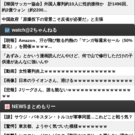
【韓国サッカー協会】外国人審判約10人に性的接待か 計1496回、
約2億ウォン（約2200...
中国政府「原爆投下の背景こそ反省が必要だ」と主張
watch@2ちゃんねる
【朗報】Amazon、汗が飛び散る灼熱の「マンガ毎週末セール（50%
還元）」を開催ｗｗｗｗ...
「あずみ」とかいう漫画読んだんやけど、何で山で修行しただけの子
供達があんなに強いんや
【動画】女性審判炎上ｗｗｗｗｗｗｗｗｗｗｗｗｗｗｗｗｗ
【画像】日本のライオンさん、溶けるｗｗｗｗｗｗｗｗｗｗｗｗｗｗ
【悲報】Jリーグさん、誰も観ないｗｗｗｗｗｗｗｗｗｗｗｗｗｗｗ
ｗｗ
NEWSまとめもりー
【謎】サウジ・パキスタン・トルコが軍事同盟…これどこと戦う気？
【驚愕】東京都、ようやく気づいた模様ｗｗｗｗｗｗｗ