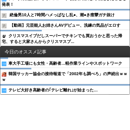
発表！
絶倫男10人と7時間ハメっぱなし乱●︎、潮●︎き痙攣ガチ抜け
【動画】元芸能人お姉さんAVデビュー、洗練の気品がエロす
クリスマスイブだしスーパーでチキンでも買おうかと思った帰
宅、すると大家さんからクリスマスプ...
今日のオススメ記事
車大手工場にも女性・高齢者…軽作業ラインやスポットワーク
韓国サッカー協会の接待報道で「2002年も調べろ」の声続出ｗｗ
ｗ
テレビ大好き高齢者の｢テレビ離れ｣が始まった…