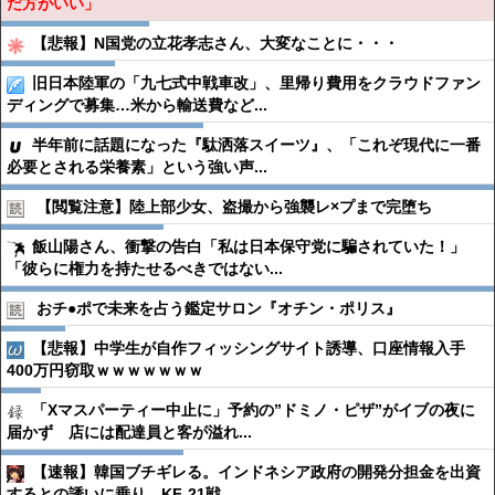
だ方がいい」
【悲報】N国党の立花孝志さん、大変なことに・・・
旧日本陸軍の「九七式中戦車改」、里帰り費用をクラウドファン
ディングで募集…米から輸送費など...
半年前に話題になった『駄洒落スイーツ』、「これぞ現代に一番
必要とされる栄養素」という強い声...
【閲覧注意】陸上部少女、盗撮から強襲レ×プまで完堕ち
飯山陽さん、衝撃の告白「私は日本保守党に騙されていた！」
「彼らに権力を持たせるべきではない...
おチ●︎ポで未来を占う鑑定サロン『オチン・ポリス』
【悲報】中学生が自作フィッシングサイト誘導、口座情報入手
400万円窃取ｗｗｗｗｗｗｗ
「Xマスパーティー中止に」予約の”ドミノ・ピザ”がイブの夜に
届かず 店には配達員と客が溢れ...
【速報】韓国ブチギレる。インドネシア政府の開発分担金を出資
するとの誘いに乗り、KF-21戦...