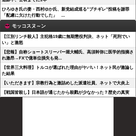
ひろゆき氏の妻・西村ゆか氏、新党結成巡る”ブチギレ”投稿を謝罪
「配慮に欠けた行動でした」 ...
モッコスヌ～ン
【江別リンチ殺人】主犯格19歳に無期懲役判決、ネット「死刑でい
い」と激怒
【悲報】自称ショートスリーパー堀大輔氏、高須幹弥に医学的指摘さ
れ激昂→FXで億単位損失も発...
【世界三大料理】トルコが選ばれた理由がヤバい！ネット民が激論し
た結果
【いただきます】宗教行為と激詰めした派遣社員、ネットで大炎上
【戦国皆殺し】日本語が通じたから殺戮が少なかった？歴史の真実