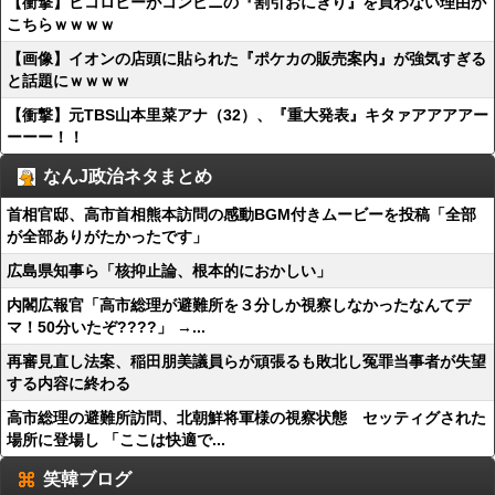
【衝撃】ヒコロヒーがコンビニの『割引おにぎり』を買わない理由が
こちらｗｗｗｗ
【画像】イオンの店頭に貼られた『ポケカの販売案内』が強気すぎる
と話題にｗｗｗｗ
【衝撃】元TBS山本里菜アナ（32）、『重大発表』キタァアアアアー
ーーー！！
なんJ政治ネタまとめ
首相官邸、高市首相熊本訪問の感動BGM付きムービーを投稿「全部
が全部ありがたかったです」
広島県知事ら「核抑止論、根本的におかしい」
内閣広報官「高市総理が避難所を３分しか視察しなかったなんてデ
マ！50分いたぞ????」 →...
再審見直し法案、稲田朋美議員らが頑張るも敗北し冤罪当事者が失望
する内容に終わる
高市総理の避難所訪問、北朝鮮将軍様の視察状態 セッティグされた
場所に登場し 「ここは快適で...
笑韓ブログ