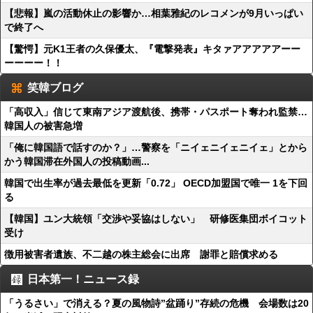
【悲報】嵐の活動休止の影響か…相葉雅紀のレコメンが9月いっぱい
で終了へ
【驚愕】元K1王者の久保優太、『電撃発表』キタァアアアアアーー
ーーーー！！
笑韓ブログ
「高収入」信じて東南アジア渡航後、携帯・パスポート奪われ監禁…
韓国人の被害急増
「俺に韓国語で話すのか？」…警察を「ニイェニイェニイェ」とから
かう韓国滞在外国人の投稿動画...
韓国で出生率が過去最低を更新「0.72」 OECD加盟国で唯一 1を下回
る
【韓国】ユン大統領「交渉や妥協はしない」 研修医集団ボイコット
受け
徴用被害者遺族、不二越の株主総会に出席 謝罪と賠償求める
日本第一！ニュース録
「うるさい」で消える？夏の風物詩”盆踊り”存続の危機 会場数は20