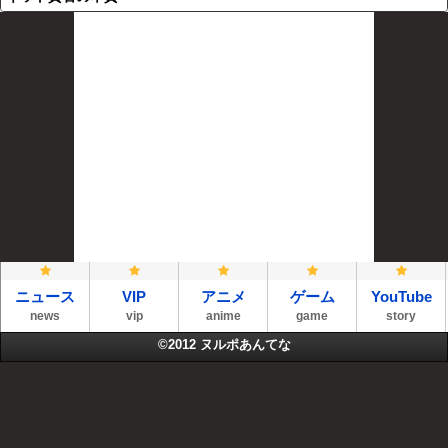
ニュース
VIP
アニメ
ゲーム
YouTube
news
vip
anime
game
story
©2012
ヌルポあんてな