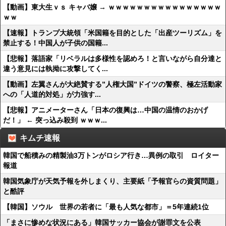
【動画】東大生ｖｓ キャバ嬢 → ｗｗｗｗｗｗｗｗｗｗｗｗｗｗｗｗ
ｗｗ
【速報】トランプ大統領「米国籍を目的とした「出産ツーリズム」を
禁止する！中国人が子供の国籍...
【悲報】落語家「リベラルは多様性を認めろ！と言いながら自分達と
違う意見には執拗に攻撃してく...
【動画】左翼さんが大絶賛する”人権大国”ドイツの警察、極左活動家
への「人道的対処」が力強す...
【悲報】アニメーターさん「日本の復興は…中国の温情のおかげ
だ！」 ← 突っ込み殺到 ｗｗｗ...
キムチ速報
韓国で船積みの精製油3万トンがロシア行き…異例の取引 ロイター
報道
韓国気象庁が天気予報を外しまくり、主要紙「予報官らの資質問題」
と酷評
【韓国】ソウル 世界の若者に「最も人気な都市」＝5年連続1位
「まさに惨めな状況にある」韓国サッカー協会が謝罪文を公表