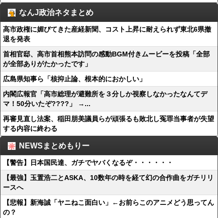
なんJ政治ネタまとめ
高市政権に媚びてきた産経新聞、コスト上昇に耐えられず東北6県撤
退を発表
首相官邸、高市首相熊本訪問の感動BGM付きムービーを投稿「全部
が全部ありがたかったです」
広島県知事ら「核抑止論、根本的におかしい」
内閣広報官「高市総理が避難所を３分しか視察しなかったなんてデ
マ！50分いたぞ????」 →...
再審見直し法案、稲田朋美議員らが頑張るも敗北し冤罪当事者が失望
する内容に終わる
NEWSまとめもりー
【警告】日本国民達、ガチでヤバくなるぞ・・・・・・
【最強】玉置浩二とASKA、10数年の時を経て幻の合作曲をガチリリ
ースへ
【悲報】新海誠「ヤニねこ面白い」←お前らこのアニメどう思ってん
の？