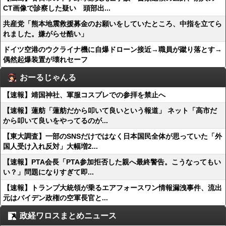
CT画像で診察した疑い 頭部出...
共産党「熊本地震救援募金のお願いをしていたところ、中指を立てら
れました。嫌がらせ酷い」
ドイツ空港のウクライナ機に自爆ドローン接近→職員が蹴り落とす→
偶然起爆装置が壊れセーフ
おーるじゃんる
【速報】靖国神社、軍服コスプレでの参拝を禁止へ
【速報】蓮舫「蓮舫だから叩いて良いという報道」 ネット「高市だ
から叩いて良いをやってるのが...
【東大調査】一部のSNSだけではなく日本国民全体が思っていた「外
国人受け入れ反対」大幅増2...
【速報】PTA会長「PTA参加拒否した親へ最終警告。こうなってもい
い？」問題になりすぎて即...
【速報】トランプ大統領が乗るエアフォースワン情報漏洩事件、流出
元はバイデン政権の空軍長官と...
政経ワロスまとめニュース