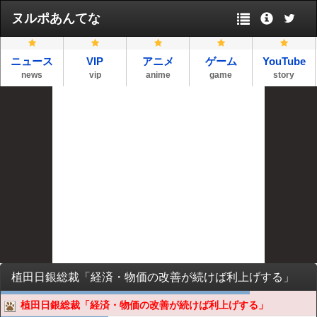
ヌルポあんてな
ニュース
VIP
アニメ
ゲーム
YouTube
news
vip
anime
game
story
植田日銀総裁「経済・物価の改善が続けば利上げする」
植田日銀総裁「経済・物価の改善が続けば利上げする」