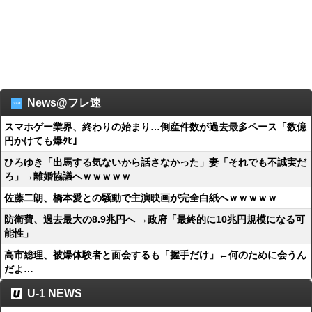
News@フレ速
スマホゲー業界、終わりの始まり…倒産件数が過去最多ペース「数億
円かけても爆ﾀﾋ」
ひろゆき「出馬する気ないから話さなかった」妻「それでも不誠実だ
ろ」→離婚協議へｗｗｗｗｗ
佐藤二朗、橋本愛との騒動で主演映画が完全白紙へｗｗｗｗｗ
防衛費、過去最大の8.9兆円へ →政府「最終的に10兆円規模になる可
能性」
高市総理、被爆体験者と面会するも「握手だけ」←何のために会うん
だよ…
U-1 NEWS