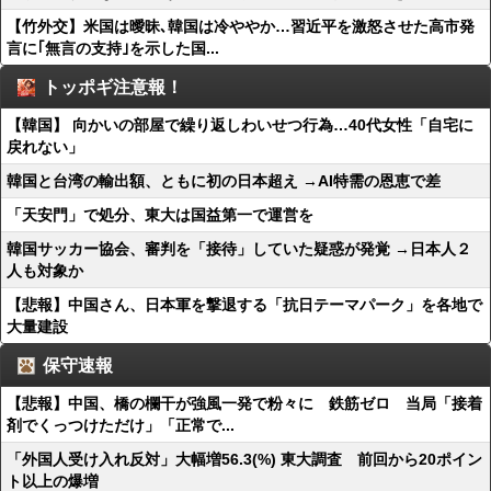
【竹外交】米国は曖昧､韓国は冷ややか…習近平を激怒させた高市発
言に｢無言の支持｣を示した国...
トッポギ注意報！
【韓国】 向かいの部屋で繰り返しわいせつ行為…40代女性「自宅に
戻れない」
韓国と台湾の輸出額、ともに初の日本超え →AI特需の恩恵で差
「天安門」で処分、東大は国益第一で運営を
韓国サッカー協会、審判を「接待」していた疑惑が発覚 →日本人２
人も対象か
【悲報】中国さん、日本軍を撃退する「抗日テーマパーク」を各地で
大量建設
保守速報
【悲報】中国、橋の欄干が強風一発で粉々に 鉄筋ゼロ 当局「接着
剤でくっつけただけ」「正常で...
「外国人受け入れ反対」大幅増56.3(%) 東大調査 前回から20ポイン
ト以上の爆増