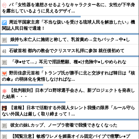
パ「女性器を連想させるようなキャラクター名に、女性が下半身
を露出しているように見えるデザイ...
周近平国家主席「不当な扱いを受ける琉球人民を解放したい」機
関誌人民日報で通達！
娘持ち未亡人に施術と称して、乳首責め→立ちバック→中●︎し
石破首相 都内の教会でクリスマス礼拝に参加 就任後初めて
「孕●︎せて…」耳元で淫語懇願、種●︎け危険中●︎しやめられな
野田佳彦元首相「トランプ氏が勝手に北と交渉すれば韓日は『核
の傘』の弱体化を覚悟しなければな...
【批判殺到】日本プロ野球選手会さん、新プロジェクトを発表し
た結果・・・
【速報】日本で活動する外国人タレント我慢の限界「ルール守ら
ない外国人は厳しく取り締まって！...
彼女の妹Lカップ、ノーブラ密着で我慢できなくなった
【閲覧注意】敏感ワレメを媚薬オイル固定バイブで痙攣レ●︎プ