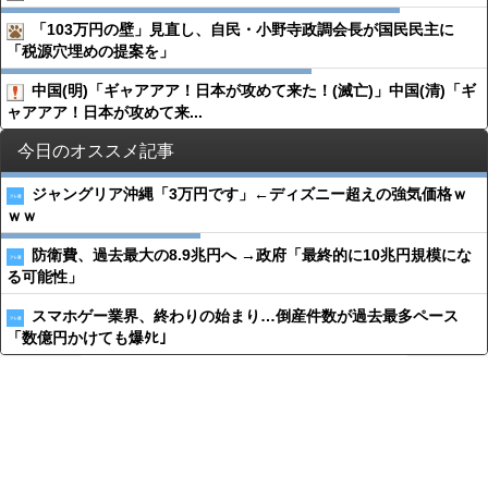
「103万円の壁」見直し、自民・小野寺政調会長が国民民主に
「税源穴埋めの提案を」
中国(明)「ギャアアア！日本が攻めて来た！(滅亡)」中国(清)「ギ
ャアアア！日本が攻めて来...
今日のオススメ記事
ジャングリア沖縄「3万円です」←ディズニー超えの強気価格ｗ
ｗｗ
防衛費、過去最大の8.9兆円へ →政府「最終的に10兆円規模にな
る可能性」
スマホゲー業界、終わりの始まり…倒産件数が過去最多ペース
「数億円かけても爆ﾀﾋ」