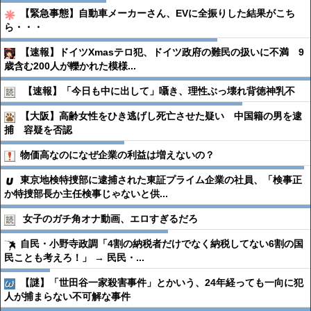
【緊急事態】自動車メーカーさん、EVに全振りした結果がこち
ら・・・
【速報】ドイツXmasテロ犯、ドイツ政府の難民の扱いに不満 9
歳含む200人が轢かれた模様...
【速報】「今日も中に出して」囁き、理性ぶっ壊れ背徳神乳不
【大阪】高齢女性をひき逃げし死亡させた疑い 中国籍の男を逮
捕 容疑を否認
物価高なのになぜ企業の利益は増えないの？
東京地検特捜部に逮捕された東証プライム企業の社員、「検事正
か特捜部長か主任検事じゃないと供...
女子のガチ角オナ動画、エロすぎるだろ
自民・小野寺政調「4割の納税者だけでなく納税してない6割の国
民ことも考えろ！」 → 民民・...
【謎】「世田谷一家殺害事件」とかいう、24年経っても一向に犯
人が捕まらない不可解な事件