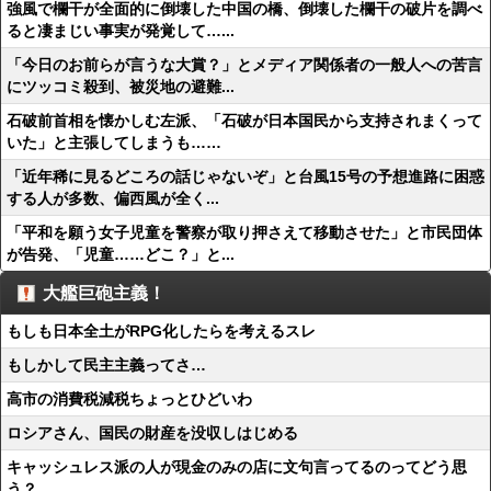
強風で欄干が全面的に倒壊した中国の橋、倒壊した欄干の破片を調べ
ると凄まじい事実が発覚して…...
「今日のお前らが言うな大賞？」とメディア関係者の一般人への苦言
にツッコミ殺到、被災地の避難...
石破前首相を懐かしむ左派、「石破が日本国民から支持されまくって
いた」と主張してしまうも……
「近年稀に見るどころの話じゃないぞ」と台風15号の予想進路に困惑
する人が多数、偏西風が全く...
「平和を願う女子児童を警察が取り押さえて移動させた」と市民団体
が告発、「児童……どこ？」と...
大艦巨砲主義！
もしも日本全土がRPG化したらを考えるスレ
もしかして民主主義ってさ…
高市の消費税減税ちょっとひどいわ
ロシアさん、国民の財産を没収しはじめる
キャッシュレス派の人が現金のみの店に文句言ってるのってどう思
う？