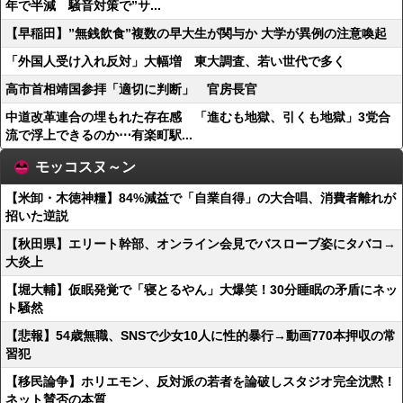
年で半減 騒音対策で”サ...
【早稲田】”無銭飲食”複数の早大生が関与か 大学が異例の注意喚起
「外国人受け入れ反対」大幅増 東大調査、若い世代で多く
高市首相靖国参拝「適切に判断」 官房長官
中道改革連合の埋もれた存在感 「進むも地獄、引くも地獄」3党合
流で浮上できるのか⋯有楽町駅...
モッコスヌ～ン
【米卸・木徳神糧】84%減益で「自業自得」の大合唱、消費者離れが
招いた逆説
【秋田県】エリート幹部、オンライン会見でバスローブ姿にタバコ→
大炎上
【堀大輔】仮眠発覚で「寝とるやん」大爆笑！30分睡眠の矛盾にネッ
ト騒然
【悲報】54歳無職、SNSで少女10人に性的暴行→動画770本押収の常
習犯
【移民論争】ホリエモン、反対派の若者を論破しスタジオ完全沈黙！
ネット賛否の本質