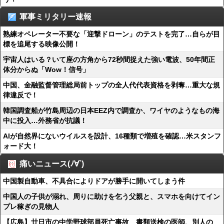
軍事ミリタリー速報
熟練オペレーター不要な「迎撃ドローン」のテストを完了…自らが目
標を追尾する映像公開！
宇宙人はいる？いて座の方角から72秒間捉えた強い電波、50年間正
体分からぬ「Wow！信号」
中国、金融監督管理総局前トップの全人代代表資格を剥奪…重大な規
律違反で！
韓国調査船が竹島周辺の日本EEZ内で調査か、ワイヤのようなもの海
中に投入…外務省が抗議！
AIが自然界にないウイルスを設計、16種類で増殖を確認…米スタンフ
ォード大！
痛いニュース(ﾉ∀`)
中国製自動車、不具合によりドアが勝手に開いてしまう件
中国人の子供が溺れ、周りに助けを乞う父親と、スマホを向けてイン
プレ稼ぎの見物人
【広島】廿日市の中学野球部員死亡事故 書類送検の医師、別人の