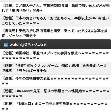
【悲報】コメ卸大手さん、営業利益83％減 高値で買い込んだ米が売
れず「損切り祭り」開幕へ
【朗報】日本のおじいちゃん・おばあちゃん、半数以上がSNSを使い
こなしていたｗｗｗｗｗ
【鹿児島】突然右折し路面電車と衝突 乗っていた男女3人は車を放
置しダッシュで逃走中
watch@2ちゃんねる
【悲報】靖国神社、軍服コスプレでの参拝を禁止へｗｗｗｗｗｗｗｗ
ｗｗｗｗｗｗｗｗｗｗｗ
【悲報】”サ終” 相次ぐスマホゲーム、倒産も急増 過去最多ペース
で推移 「当たれば一攫千金...
【画像】今年の防衛白書の表紙ｗｗｗｗｗｗｗｗｗｗｗｗｗｗｗｗｗ
ｗｗ
【朗報】HIKAKINの鬼茶、怒りの半額セール怪開始ｗｗｗｗｗｗｗｗ
ｗｗｗｗｗｗ
【朗報】『8番出口』金ローで地上波初放送ｗｗｗｗｗｗｗｗｗｗｗ
ｗｗ