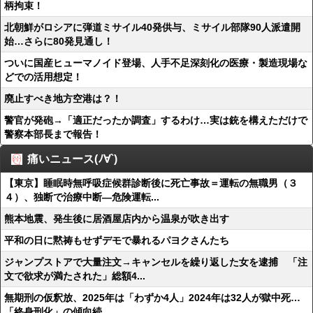
柄拘束！
北朝鮮がロシアに弾道ミサイル40発供与、ミサイル部隊90人派遣開
始…さらに80発見通し！
ついに国産ヒューマノイド登場、人手不足深刻化の医療・製造現場な
どでの活用想定！
廃止すべき地方空港は？！
警官が発砲→「適正だったか調査」するわけ…実は銃を構えただけで
警察本部長まで報告！
痛いニュース(ﾉ∀`)
【東京】睡眠時無呼吸症候群診断後に死亡事故＝運転の無職男（３
４）、独断で治療中断―危険運転...
熊本地震、発生後に居酒屋店内から温泉が吹き出す
平和の日に黙祷もせずデモで暴れるパヨクさんたち
ジャンプストアで大量注文→キャンセルを繰り返した女を逮捕 「注
文で欲求が満たされた」総額4...
無期刑の仮釈放、2025年は「わずか4人」2024年は32人が獄中死…
「終身刑化」の傾向続...