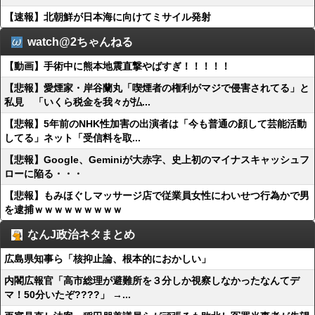
【速報】北朝鮮が日本海に向けてミサイル発射
watch@2ちゃんねる
【動画】手術中に熊本地震直撃やばすぎ！！！！！
【悲報】愛煙家・岸谷蘭丸「喫煙者の権利がマジで侵害されてる」と
私見 「いくら税金を我々が払...
【悲報】5年前のNHK性加害の出演者は「今も普通の顔して芸能活動
してる」ネット「受信料を取...
【悲報】Google、Geminiが大赤字、史上初のマイナスキャッシュフ
ローに陥る・・・
【悲報】もみほぐしマッサージ店で従業員女性にわいせつ行為かで男
を逮捕ｗｗｗｗｗｗｗｗｗ
なんJ政治ネタまとめ
広島県知事ら「核抑止論、根本的におかしい」
内閣広報官「高市総理が避難所を３分しか視察しなかったなんてデ
マ！50分いたぞ????」 →...