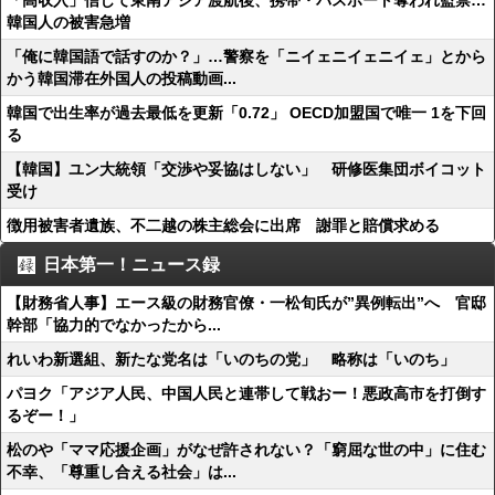
「高収入」信じて東南アジア渡航後、携帯・パスポート奪われ監禁…
韓国人の被害急増
「俺に韓国語で話すのか？」…警察を「ニイェニイェニイェ」とから
かう韓国滞在外国人の投稿動画...
韓国で出生率が過去最低を更新「0.72」 OECD加盟国で唯一 1を下回
る
【韓国】ユン大統領「交渉や妥協はしない」 研修医集団ボイコット
受け
徴用被害者遺族、不二越の株主総会に出席 謝罪と賠償求める
日本第一！ニュース録
【財務省人事】エース級の財務官僚・一松旬氏が”異例転出”へ 官邸
幹部「協力的でなかったから...
れいわ新選組、新たな党名は「いのちの党」 略称は「いのち」
パヨク「アジア人民、中国人民と連帯して戦おー！悪政高市を打倒す
るぞー！」
松のや「ママ応援企画」がなぜ許されない？「窮屈な世の中」に住む
不幸、「尊重し合える社会」は...