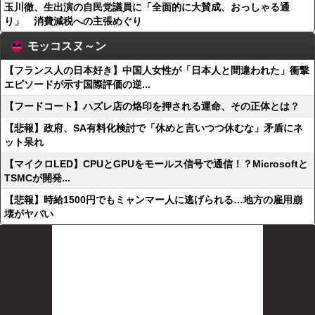
玉川徹、生出演の自民党議員に「全面的に大賛成、おっしゃる通
り」 消費減税への主張めぐり
モッコスヌ～ン
【フランス人の日本好き】中国人女性が「日本人と間違われた」衝撃
エピソードが示す国際評価の逆...
【フードコート】ハズレ店の烙印を押される運命、その正体とは？
【悲報】政府、SA有料化検討で「休めと言いつつ休むな」矛盾にネ
ット呆れ
【マイクロLED】CPUとGPUをモールス信号で通信！？Microsoftと
TSMCが開発...
【悲報】時給1500円でもミャンマー人に逃げられる…地方の雇用崩
壊がヤバい