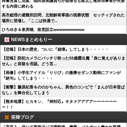
再審見直し法案、稲田朋美議員らが頑張るも敗北し冤罪当事者が失望
する内容に終わる
高市総理の避難所訪問、北朝鮮将軍様の視察状態 セッティグされた
場所に登場し 「ここは快適で...
ひろゆき＆泉房穂、政党設立wwwwwwwwww
NEWSまとめもりー
【悲報】日本の歴史、ついに『崩壊』してしまう・・・・・
【悲報】防犯カメラにバッチリ映った55歳露出魔「身に覚えがありま
せん」と容疑を否認。どう言...
【画像】小学生アイドル「りりぴ」の激痩せダンス動画にファンが
『絶句』してしまう・・・・
【衝撃】藤原紀香＆ののかちゃん、異色のコンビで「まんが日本昔ば
なし」を舞台化してしまう
【熊本地震】ヒカキン、『神対応』キタァアアアアーーーーーー
ー！！
笑韓ブログ