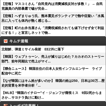
【悲報】マスコミさん「自民党内は消費減税反対が多数！」 → 自民
党議員の内部暴露で嘘が完全...
【悲報】へずまりゅう氏、熊本震災ボランティアで熱中症疑い「水風
呂に入っても体内が熱く感じる...
【悲報】町のお弁当屋さん「消費税減税されても値下げせず全て利益
にする！」と宣言しネットで物...
キムチ速報
北朝鮮、弾道ミサイル発射 EEZ外に落下
【韓国】ウェブトゥーン、売上が減りはじめた？カカオのストーリー
部門、前年同期比で売上がマイ...
【聯合ニュース】 韓国在住の日本人女性インフルエンサー ライブ
配信中に死亡
【なぜ韓国にはキム姓が多いのか】 韓国の姓は250、日本は30万…歴
史的背景を米学者分析「...
【MLB】“韓国のイチロー”イ・ジョンフが痛恨ミス 9回2死からま
さか…サヨナラ負けに動け...
トッポギ注意報！