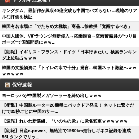
キングダム、最新作が興収40億突破も中国でバズらない→現地のリア
ルな評価を検証
韓国有名市場に「でたらめ太極旗」商品…徐教授「覚醒するべき」
中国人団体、VIPラウンジ無断侵入→搭乗拒否→空港警備員の”つり目
ポーズ”で国際問題にｗｗ...
【朗報】イギリス・フランス・ドイツ「日本行きたい」検索ランキン
グ上位独占ｗｗｗ
韓国の支援物資に「トイレの水で十分」発言…韓国ネット激怒へｗｗ
ｗｗｗｗｗ
保守速報
ヨーロッパが中国製メガソーラーを締め出しｗｗｗ
【衝撃】中国製ルーター20機種にバックドア発見！ ネットに繋ぐだ
けで35秒ごとに中国のサー...
【速報】れいわ新選組、「いのちの党」に党名変更ｗｗｗｗｗｗ
【朗報】日産e-power、無給油で1980km走行しギネス記録を達成
55Lタンクでリッ...