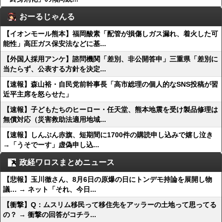
おーるじゃんる
【イオンモール熊本】福岡酸素「配管が損傷しガス漏れ、着火した可
能性」高圧ガス保安法などに基...
【外国人採用アンケ】諮問機関「差別、非公開答申」三重県「差別に
当たらず、公表する方針を決定...
【速報】森山裕・自民党前幹事長「高市総理の個人的なSNS投稿が習
近平主席を怒らせた」
【速報】子どもたちのヒーロー・任天堂、熊本地震を受け製品修理は
無償対応（災害救助法適用地域...
【速報】しんぶん赤旗、短期間に1700件の購読申し込みで嬉し泣き
→「うそでーす」虚偽申し込...
政経ワロスまとめニュース
【悲報】玉川徹さん、8月6日の原爆の日にトンデモ持論を展開し物
議… → ネット「それ、今日...
【衝撃】Q：ムスリム移民って移住先をアッラーの土地って思ってる
の？ → 衝撃の回答がコチラ...