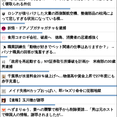
く寝取られる外伝
ロシアが借りパクした大量の西側製航空機、整備部品の枯渇によ
って悲しすぎる状況になっている模...
妖怪・ドアノブガチャガチャを逮捕
食用コオロギ会社、破産へ 徳島、消費者の忌避感強く
職業訓練生「動物が好きでペット関連の仕事はありますか？」 →
パソナ職員の回答が鬼畜すぎる...
「政府を再起動する」NY証券取引所爆破を計画か 米南部の30歳
男逮捕
千葉県が水道料金20％値上げへ…物価高や賃金上昇で27年度にも
赤字見通し
メイド失格Hカップおっぱい、即パ●︎ズリ命令に従順地獄
【速報】玉川徹が謝罪
へずまりゅう、妻への襲撃で相手から削除要請…「男は元ホスト
で韓国人の情報。謝罪されましたが...