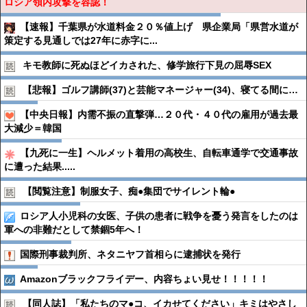
ロシア領内攻撃を容認！
【速報】千葉県が水道料金２０％値上げ 県企業局「県営水道が
策定する見通しでは27年に赤字に...
キモ教師に死ぬほどイカされた、修学旅行下見の屈辱SEX
【悲報】ゴルフ講師(37)と芸能マネージャー(34)、寝てる間に…
【中央日報】内需不振の直撃弾…２０代・４０代の雇用が過去最
大減少＝韓国
【九死に一生】ヘルメット着用の高校生、自転車通学で交通事故
に遭った結果.....
【閲覧注意】制服女子、痴●︎集団でサイレント輪●︎
ロシア人小児科の女医、子供の患者に戦争を憂う発言をしたのは
軍への非難だとして禁錮5年へ！
国際刑事裁判所、ネタニヤフ首相らに逮捕状を発行
Amazonブラックフライデー、内容ちょい見せ！！！！！
【同人誌】「私たちのマ●︎コ、イカせてください」キミはやさし