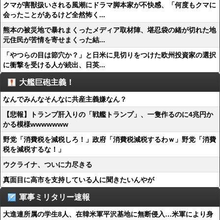
クマが害獣扱いされる風潮にドラマ脚本家が不快感、「何度もクマに
会ったことがあるけど全然怖く...
熊本の被災地で暴れまくったメディア取材陣、堪忍袋の緒が切れた地
元住民が苦情を寄せまくった結...
「やつらの目は節穴か？」と日米に見切りをつけた欧州投資家の選択
に衝撃を受ける人が続出、日英...
大艦巨砲主義！
なんでみんなそんなに共産主義嫌なん？
【悲報】トランプ肝入りの「戦艦トランプ」、一隻作るのに4兆円か
かる模様wwwwwww
野党「消費税を減税しろ！」政府「消費税減税するわｗ」野党「消費
税を減税するな！」
ウクライナ、ついに力尽きる
真面目に高市を支持している人に聞きたいんやが
軍事ミリタリー速報
大進連所属の学生8人、在韓米軍平沢基地に無断侵入…米軍により身