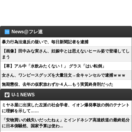
News@フレ速
暴力行為法違反の疑いで、毎日新聞記者を逮捕
【画像】田中みな実さん、妊娠中とは思えないヒール姿で登場してし
まう
【草】アル中「水飲みたくない！」 グラス「はい転倒」
女さん、ワンピースグッズを大量注文→全キャンセルで逮捕ｗｗｗ
無期懲役、去年の仮釈放わずか４人…もう実質終身刑だった
U-1 NEWS
ミヤネ屋に出演した左派の社会学者、イオン爆発事故の例のテナント
に理解を示して……
「安物買いの銭失いだったねぇ」とインドネシア高速鉄道の最終処分
に日本側騒然、国家予算は使わ...