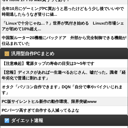
去年10月にゲーミングPC買おうと思ったけどもう少し後でいいやで
時期逃したらうなぎ登りに値...
「Linuxで十分じゃね…？」世界が気付き始める Linuxの市場シェ
アが初めて10%超え...
中国製ルーター20機種にバックドア 外部から完全制御できる機能が
仕込まれていた
汎用型自作PCまとめ
【注意喚起】電源タップの寿命の目安は3〜5年です
【悲報】ディスクがあれば一生遊べるおじさん、嘘だった。識者「経
年劣化で普通に割れます」
オタク「パソコン自作できます」DQN「自分で車やバイクいじれま
す」
PC版サイレントヒル新作の動作環境、限界突破www
PCパーツ高すぎて自作する人減ってるよな
ダイエット速報