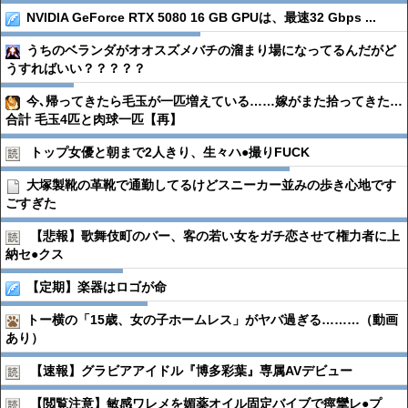
NVIDIA GeForce RTX 5080 16 GB GPUは、最速32 Gbps ...
うちのベランダがオオスズメバチの溜まり場になってるんだがど
うすればいい？？？？？
今､帰ってきたら毛玉が一匹増えている……嫁がまた拾ってきた…
合計 毛玉4匹と肉球一匹【再】
トップ女優と朝まで2人きり、生々ハ●︎撮りFUCK
大塚製靴の革靴で通勤してるけどスニーカー並みの歩き心地です
ごすぎた
【悲報】歌舞伎町のバー、客の若い女をガチ恋させて権力者に上
納セ●︎クス
【定期】楽器はロゴが命
トー横の「15歳、女の子ホームレス」がヤバ過ぎる………（動画
あり）
【速報】グラビアアイドル『博多彩葉』専属AVデビュー
【閲覧注意】敏感ワレメを媚薬オイル固定バイブで痙攣レ●︎プ