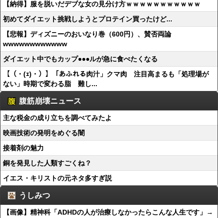
【納得】服を脱いだデブな女の見分け方ｗｗｗｗｗｗｗｗｗｗｗ
初めてダイエット挑戦しようとプロテイン買ったけど...
【悲報】ディズニーのおいなり巻（600円）、賛否両論
wwwwwwwwwwww
ダイエット中でもカップ●●●ルが急に食べたくなる
【（・(ｪ)・）】「あふれる肉汁」クマ肉 注目高まるも「処理場が
ない」時期で変わる脂 難し...
腹筋崩壊ニュース
主な税金の成り立ちを調べてみたよ
映画技術の発明をめぐる闇
接着剤の魅力
銅を発見した人類すごくね？
イエス・キリストの元ネタ多すぎ説
うしみつ
【画像】精神科「ADHDの人が治療しなかったらこんな人生です」→