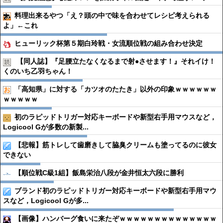
料理出来るやつ「え？頭の中で味を合わせてレシピ考えられる
よ」←これ
ヒューリック杯第５期白玲戦・女流順位戦の組み合わせ決定
【同人誌】『足腰立たなくなるまで射●︎させます！』それイけ！
くのいち乙羽ちゃん！
「高知県」に対する「カツオのたたき」以外の印象ｗｗｗｗｗｗ
ｗｗｗｗｗ
初のラピッドトリガー対応キーボードや新型右手用マウスなど，
Logicool Gが多数の新製...
【悲報】筋トレして歯磨きして脇臭クリームも塗ってるのに彼女
できない
【順位戦C級1組】飯島栄治八段が金井恒太六段に勝利
ブランド初のラピッドトリガー対応キーボードや新型右手用マウ
スなど，Logicool Gが多...
【画像】ハンバーグ食いに来たぞｗｗｗｗｗｗｗｗｗｗｗｗｗｗ