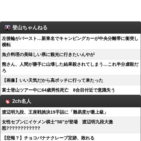
登山ちゃんねる
左後輪がバースト…新東名でキャンピングカーが中央分離帯に衝突し
横転
魚介料理の美味しい県に観光に行きたいんやが
熊さん、人間が勝手に山壊した結果殺されてしまう…これ半分虐殺だ
ろ
【画像】いい天気だから高ボッチに行って来たった
富士登山ツアー中に64歳男性死亡 8合目付近で意識失う
2ch名人
渡辺明九段、王座戦挑決19手詰に「難易度が最上級」
女性セブンにイケメン棋士”S6”が登場 渡辺明九段大激
怒????????????
【悲報？】チョコバナナクレープ定跡、敗れる