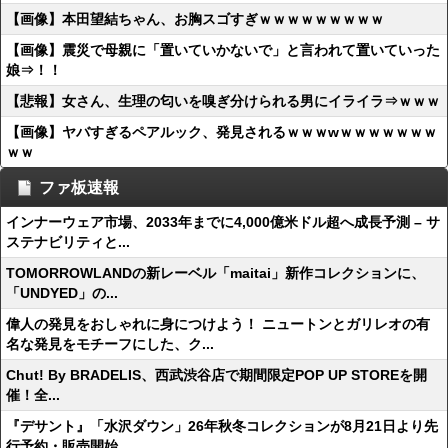
【画像】本田望結ちゃん、お胸スゴすぎｗｗｗｗｗｗｗｗｗ
【画像】震災で母親に「置いていかないで」と言われて置いていった
娘⇒！！
【悲報】女さん、生理の匂いを嗅ぎ分けられる男にイライラ⇒ｗｗｗ
【画像】ヤバすぎるペアルック、発見されるｗｗｗwｗｗｗｗｗｗｗ
ｗｗ
ファ板速報
インナーウェア市場、2033年までに4,000億米ドル超へ成長予測 – サ
ステナビリティと...
TOMORROWLANDの新レーベル「maitai」新作コレクションに、
「UNDYED」の...
偉人の発見をおしゃれに身につけよう！ ニュートンとガリレオの有
名な発見をモチーフにした、ク...
Chut! By BRADELIS、西武渋谷店で期間限定POP UP STOREを開
催！全...
『デサント』「水沢ダウン」26年秋冬コレクションが8月21日より先
行予約・販売開始