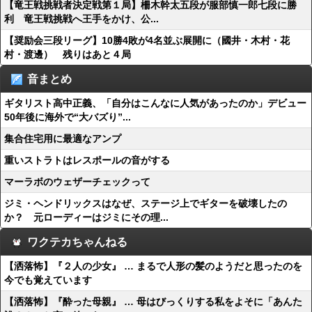
【竜王戦挑戦者決定戦第１局】柵木幹太五段が服部慎一郎七段に勝
利 竜王戦挑戦へ王手をかけ、公...
【奨励会三段リーグ】10勝4敗が4名並ぶ展開に（國井・木村・花
村・渡邊） 残りはあと４局
音まとめ
ギタリスト高中正義、「自分はこんなに人気があったのか」デビュー
50年後に海外で“大バズり”...
集合住宅用に最適なアンプ
重いストラトはレスポールの音がする
マーラボのウェザーチェックって
ジミ・ヘンドリックスはなぜ、ステージ上でギターを破壊したの
か？ 元ローディーはジミにその理...
ワクテカちゃんねる
【洒落怖】『２人の少女』 … まるで人形の髪のようだと思ったのを
今でも覚えています
【洒落怖】『酔った母親』 … 母はびっくりする私をよそに「あんた