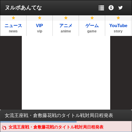
ヌルポあんてな
ニュース
VIP
アニメ
ゲーム
YouTube
news
vip
anime
game
story
女流王座戦・倉敷藤花戦のタイトル戦対局日程発表
女流王座戦・倉敷藤花戦のタイトル戦対局日程発表