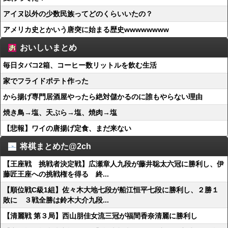
アイヌ以外の少数民族ってどのくらいいたの？
アメリカ史とかいう唐突に始まる歴史wwwwwwww
おいしいまとめ
毎日タバコ2箱、コーヒー数リットルを飲む生活
家でフライドポテト作った
から揚げ専門居酒屋やったら絶対儲かるのに誰もやらない理由
焼き鳥→塩、天ぷら→塩、焼肉→塩
【悲報】ワイの唐揚げ定食、まだ来ない
将棋まとめた@2ch
【王座戦 挑戦者決定戦】広瀬章人九段が藤井聡太六冠に勝利し、伊
藤匠王座への挑戦権を得る 終...
【順位戦C級1組】佐々木大地七段が船江恒平七段に勝利し、２勝１
敗に ３戦全勝は鈴木大介九段...
【清麗戦 第３局】西山朋佳女流三冠が福間香奈清麗に勝利し