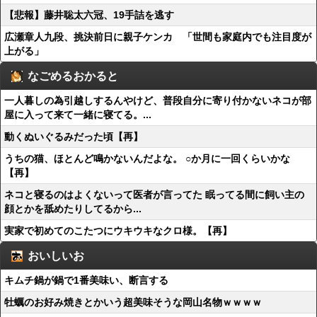
【悲報】藤井聡太六冠、19手詰を逃す
広瀬章人九段、挑決前日に親子ケンカ 「世間も家庭内でも注目度が
上がる」
なごめるおかると
一人暮しの為引越しするんやけど、普段自分に寄り付かないネコが部
屋に入って来て一緒に寝てる。...
動くぬいぐるみだった頃【再】
うちの猫、ほとんど鳴かないんだよな。 ○か月に一回くらいかな
【再】
ネコと寝るのはよくないって医者が言ってた 眠ってる間に飼い主の
顔とかを舐めたりしてるから...
実家で初めてのこたつにウキウキなクロ様。【再】
おいしいお
キムチ鍋が鍋で1番美味い、断言する
牡蠣のお好み焼きとかいう超美味そうな岡山名物ｗｗｗｗ