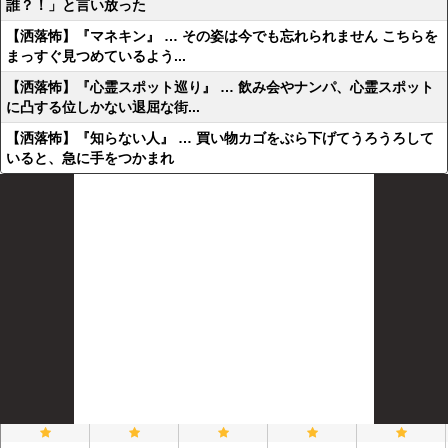
誰？！」と言い放った
【洒落怖】『マネキン』 … その姿は今でも忘れられません こちらを
まっすぐ見つめているよう...
【洒落怖】『心霊スポット巡り』 … 飲み会やナンパ、心霊スポット
に凸する位しかない退屈な街...
【洒落怖】『知らない人』 … 買い物カゴをぶら下げてうろうろして
いると、急に手をつかまれ