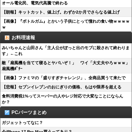
オール電化民、電気代高騰で終わる
【朗報】キットカット、値上げ。わずか2か月でさらなる値上げ
【画像】『ボトルガム』とかいう子供にとって憧れの食い物ｗｗｗｗ
ｗ
お料理速報
みいちゃんと山田さん「主人公がぽっと出のモブに殺されて終わりま
す」←これ
敵「扇風機を当てて寝るとヤバいぞ！」 ワイ「大丈夫やろｗｗｗ」
扇風機ﾎﾟﾁｰ
【画像】ファミマの「盛りすぎチャレンジ」、全商品買うて来たで
【悲報】セブンイレブンのおにぎりの価格、もはや限界を超える
食料消費税1%ってスーパーの人やレジ対応で大変なことにならん
か？
PCパーツまとめ
ガジェットってなに？
今iPhone 17 Pro Max買うってあり？