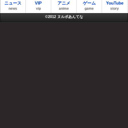
ニュース
VIP
アニメ
ゲーム
YouTube
news
vip
anime
game
story
©2012
ヌルポあんてな