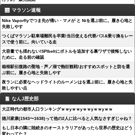
マラソン速報
Nike Vaporflyでつま先が痛い・マメが と Niを選ぶ前に。履き心地と
失敗しやす
つくばマラソン駐車場難民を卒業!当日使える代替バス&乗り換をレー
スで使う前に。向いている走
大容量でも揺れない!SPIbeltにボトルを追加する裏ワザで後悔しない
ために。走る前の確認
箱根駅伝復路の聖地・芦ノ湖で熱狂観戦!おすすめスポットと防を選
ぶ前に。履き心地と失敗しやす
夜ランに必要なヘッドライトのルーメンはを選ぶ前に。履き心地と失
敗しやすい点
なんJ歴史部
大正時代の都市人口ランキングｗｗyｗｗyｗｗyｗｗyｗｗ
徳川家康(1543〜1638)って他の2人に比べると人気なさすぎじゃね？
もし日本の隣に陸続きのオーストラリアがあったら世界の歴史はどう
変わってた？