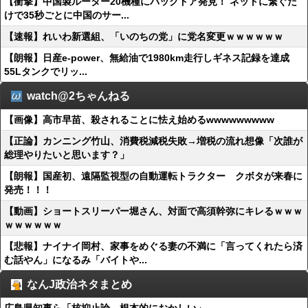
【衝撃】中国製ルーター20機種にバックドア発見！ ネットに繋ぐだ
けで35秒ごとに中国のサー...
【速報】れいわ新選組、「いのちの党」に党名変更ｗｗｗｗｗｗ
【朗報】日産e-power、無給油で1980km走行しギネス記録を達成
55Lタンクでリッ...
watch@2ちゃんねる
【画像】高市早苗、殺されることに怯え始めるwwwwwwwww
【正論】カンニング竹山、消費税減税失敗→増税の流れ想像「次誰が
総理やりたいと思います？」
【朗報】国産初、遠隔監視型の自動運転トラクター クボタが来春に
発売！！！
【動画】ショートスリーパー堀さん、対面で高須幹弥にキレるｗｗｗ
ｗｗｗｗｗｗ
【悲報】ナイナイ岡村、家事をめぐる妻の不満に「言ってくれたら済
む話やん」になるみ「バイトや...
なんJ政治ネタまとめ