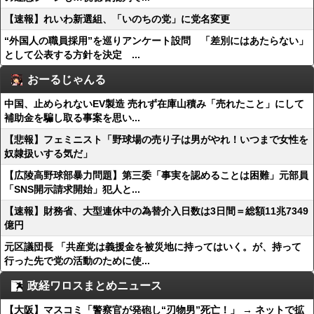
【速報】れいわ新選組、「いのちの党」に党名変更
“外国人の職員採用”を巡りアンケート設問 「差別にはあたらない」
として公表する方針を決定 ...
おーるじゃんる
中国、止められないEV製造 売れず在庫山積み「売れたこと」にして
補助金を騙し取る事案を思い...
【悲報】フェミニスト「野球場の売り子は男がやれ！いつまで女性を
奴隷扱いする気だ」
【広陵高野球部暴力問題】第三委「事実を認めることは困難」元部員
「SNS開示請求開始」犯人と...
【速報】財務省、大型連休中の為替介入日数は3日間＝総額11兆7349
億円
元区議団長 「共産党は義援金を被災地に持ってはいく。が、持って
行った先で党の活動のために使...
政経ワロスまとめニュース
【大阪】マスコミ「警察官が発砲し“刃物男”死亡！」 → ネットで拡