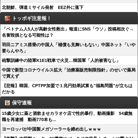
北朝鮮、弾道ミサイル発射 EEZ外に落下
トッポギ注意報！
「ベトナム人5人が高齢女性救出」報道にSNS「ウソ」投稿相次ぐ→
名誉毀損となる可能性は？
羽田ニアミス搭乗の中国人「補償も見舞いもない」中国ネット「いや
要らんやろ」
砲撃訓練中の陸軍K1E1戦車で火災…韓国軍「人的被害なし」
中国で新型コロナウイルス拡大「治療薬販売制限指針」のせいで薬局
で買えず
【悲報】韓国、CPTPP加盟で１兆円効果試算も”福島問題”が立ちは
だかる
保守速報
15歳少女に薬と酒飲ませカラオケ店で性的暴行、動画撮影 54歳無
職を再逮捕 動画770本も...
ヨーロッパが中国製メガソーラーを締め出しｗｗｗ