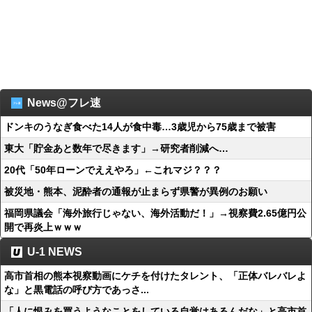
News@フレ速
ドンキのうなぎ食べた14人が食中毒…3歳児から75歳まで被害
東大「貯金あと数年で尽きます」→研究者削減へ…
20代「50年ローンでええやろ」←これマジ？？？
被災地・熊本、泥酔者の通報が止まらず県警が異例のお願い
福岡県議会「海外旅行じゃない、海外活動だ！」→視察費2.65億円公
開で再炎上ｗｗｗ
U-1 NEWS
高市首相の熊本視察動画にケチを付けたタレント、「正体バレバレよ
な」と黒電話の呼び方であっさ...
「人に恨みを買うようなことをしている自覚はあるんだな」と高市首