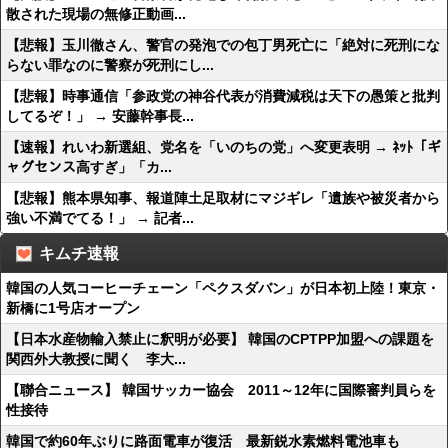
散された現場の無修正動画...
【悲報】玉川徹さん、警官の発泡での包丁男死亡に「絶対に死刑にな
らない罪なのに警察が死刑にし...
【悲報】時事通信「参政党の神谷代表が消費減税は天下の愚策と批判
してるぞ！」 → 安藤幹事長...
【速報】れいわ新選組、党名を「いのちの党」へ変更表明 → ﾈｯﾄ「ギ
ャグセンス高すぎ」「カ...
【悲報】熊本県知事、報道陣土足取材にマジギレ「遺族や被災者から
強い不満でてる！」 → 記者...
キムチ速報
韓国の人気コーヒーチェーン「ペクスダバン」が日本初上陸！東京・
新橋に1号店オープン
【日本水産物輸入禁止に釈明が必要】 韓国のCPTPP加盟への課題を
関西外大教授に聞く 李大...
【聯合ニュース】 韓国サッカー協会 2011～12年に国際審判員らを
性接待
韓国で約60年ぶりに路面電車が復活 最新鋭水素燃料電池車も