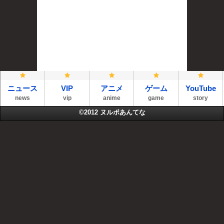
ニュース
VIP
アニメ
ゲーム
YouTube
news
vip
anime
game
story
©2012
ヌルポあんてな