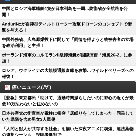
中国とロシア海軍艦艇4隻が日本列島を一周…防衛省が全航路を公
開！
Anduril社が自律型ティルトローター攻撃ドローンのコンセプトで衝
撃を与える！
中国外務省、広島原爆投下に関して「同情を得ようと核被害者の立場
を政治利用」と主張！
ポーランド海軍のコルモランII級掃海艇が国際演習「海風26-2」に参
加！
ロシア、ウクライナの大規模通販倉庫を攻撃…ワイルドベリーズへの
報復！
痛いニュース(ﾉ∀`)
【悲報】東京都民「助けて。通勤時間減らしたいのに都心の近くが最
低10万払わないと住めないの...
日本共産党の街宣車が電柱に衝突「居眠りをしてしまった」同乗して
いた県議を含め男女3人重傷
「人間と獣人が共存する社会」を描いた深夜アニメに喫煙、違法薬物
の連想シーンも…視聴者批判で...