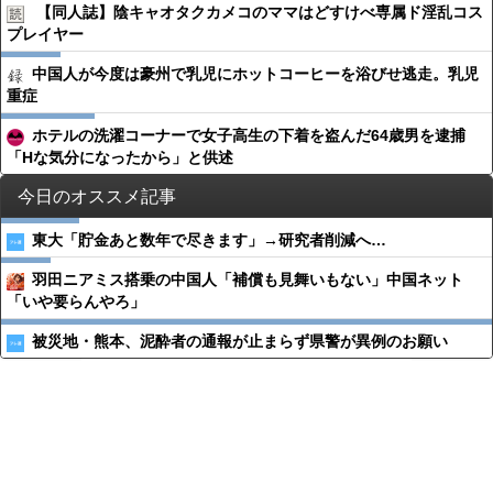
【同人誌】陰キャオタクカメコのママはどすけべ専属ド淫乱コス
プレイヤー
中国人が今度は豪州で乳児にホットコーヒーを浴びせ逃走。乳児
重症
ホテルの洗濯コーナーで女子高生の下着を盗んだ64歳男を逮捕
「Hな気分になったから」と供述
今日のオススメ記事
東大「貯金あと数年で尽きます」→研究者削減へ…
羽田ニアミス搭乗の中国人「補償も見舞いもない」中国ネット
「いや要らんやろ」
被災地・熊本、泥酔者の通報が止まらず県警が異例のお願い