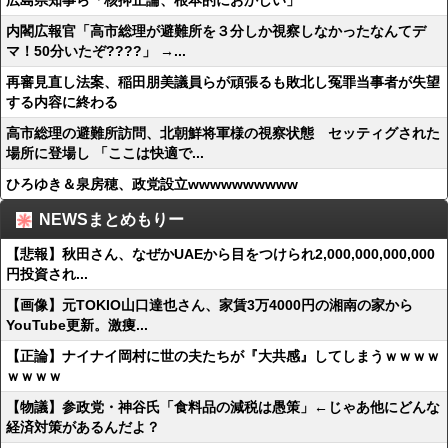
広島県知事ら「核抑止論、根本的におかしい」
内閣広報官「高市総理が避難所を３分しか視察しなかったなんてデ
マ！50分いたぞ????」 →...
再審見直し法案、稲田朋美議員らが頑張るも敗北し冤罪当事者が失望
する内容に終わる
高市総理の避難所訪問、北朝鮮将軍様の視察状態 セッティグされた
場所に登場し 「ここは快適で...
ひろゆき＆泉房穂、政党設立wwwwwwwwww
NEWSまとめもりー
【悲報】秋田さん、なぜかUAEから目をつけられ2,000,000,000,000
円投資され...
【画像】元TOKIO山口達也さん、家賃3万4000円の湘南の家から
YouTube更新。激痩...
【正論】ナイナイ岡村に世の夫たちが『大共感』してしまうｗｗｗｗ
ｗｗｗｗ
【物議】参政党・神谷氏「食料品の減税は愚策」←じゃあ他にどんな
経済対策があるんだよ？