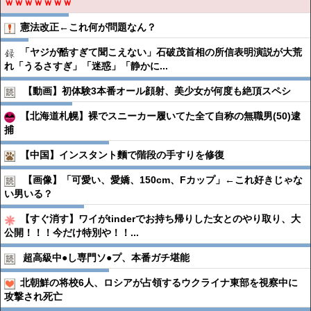
ｗｗｗｗｗｗｗ
憲法改正←これ何が問題なん？
「ヤジが酷すぎて聞こえない」石破茂首相の所信表明演説が大荒
れ「うるさすぎ」「迷惑」「静かに...
【動画】初体験3本番オール顔射、美少女が何度も絶頂スペシ
【北海道札幌】裸でスニーカー履いてた全て自称の無職男(50)逮
捕
【中国】インスタント麵で階段の手すりを修復
【画像】「可愛い、愛嬌、150cm、Fカップ」←これ好きじゃな
い男いる？
【すぐ消す】ワイがtinderでお持ち帰りした女とのやり取り、大
公開！！！今だけ特別や！！...
超高級中●︎し専門ソ●︎プ、本番ガチ堪能
北朝鮮の将校6人、ロシアが占領するウクライナ東部を視察中に
攻撃され死亡