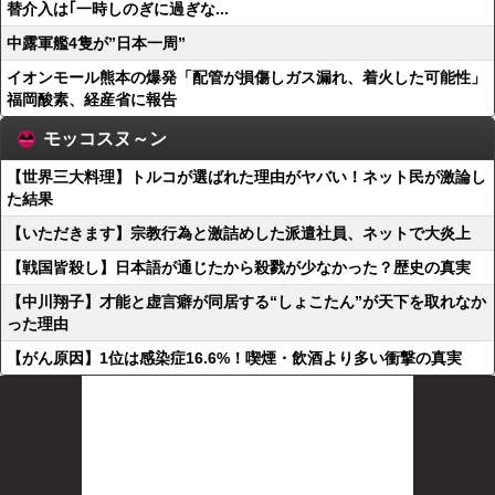
替介入は｢一時しのぎに過ぎな...
中露軍艦4隻が”日本一周”
イオンモール熊本の爆発「配管が損傷しガス漏れ、着火した可能性」
福岡酸素、経産省に報告
モッコスヌ～ン
【世界三大料理】トルコが選ばれた理由がヤバい！ネット民が激論し
た結果
【いただきます】宗教行為と激詰めした派遣社員、ネットで大炎上
【戦国皆殺し】日本語が通じたから殺戮が少なかった？歴史の真実
【中川翔子】才能と虚言癖が同居する“しょこたん”が天下を取れなか
った理由
【がん原因】1位は感染症16.6%！喫煙・飲酒より多い衝撃の真実