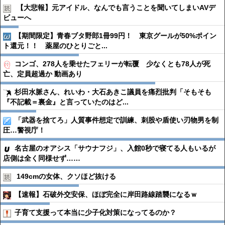
【大悲報】元アイドル、なんでも言うことを聞いてしまいAVデ
ビューへ
【期間限定】青春ブタ野郎1冊99円！ 東京グールが50%ポイン
ト還元！！ 薬屋のひとりごと...
コンゴ、278人を乗せたフェリーが転覆 少なくとも78人が死
亡、定員超過か 動画あり
杉田水脈さん、れいわ・大石あきこ議員を痛烈批判「そもそも
『不記載＝裏金』と言っていたのはど...
「武器を捨てろ」人質事件想定で訓練、刺股や盾使い刃物男を制
圧…警視庁！
名古屋のオアシス「サウナフジ」、入館0秒で寝てる人もいるが
店側は全く同様せず……
149cmの女体、クソほど抜ける
【速報】石破外交安保、ほぼ完全に岸田路線踏襲になるｗ
子育て支援って本当に少子化対策になってるのか？