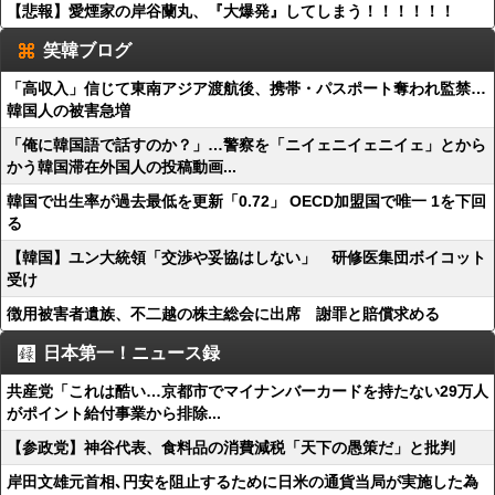
【悲報】愛煙家の岸谷蘭丸、『大爆発』してしまう！！！！！！
笑韓ブログ
「高収入」信じて東南アジア渡航後、携帯・パスポート奪われ監禁…
韓国人の被害急増
「俺に韓国語で話すのか？」…警察を「ニイェニイェニイェ」とから
かう韓国滞在外国人の投稿動画...
韓国で出生率が過去最低を更新「0.72」 OECD加盟国で唯一 1を下回
る
【韓国】ユン大統領「交渉や妥協はしない」 研修医集団ボイコット
受け
徴用被害者遺族、不二越の株主総会に出席 謝罪と賠償求める
日本第一！ニュース録
共産党「これは酷い…京都市でマイナンバーカードを持たない29万人
がポイント給付事業から排除...
【参政党】神谷代表、食料品の消費減税「天下の愚策だ」と批判
岸田文雄元首相､円安を阻止するために日米の通貨当局が実施した為