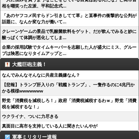
相を嘲笑った左派、平和記念式...
「あのヤフコメ民すらドン引きしてて草」と某事件の衝撃的な公判が
話題に、なんか変な力が働いて...
クレーンゲームの景品で乳酸菌飲料をゲット、だが飲んでみると妙に
酸っぱくて体調が悪化してしま...
企業の採用試験でタイムキーパーを志願した人が盛大にミス、グルー
プは険悪になりタイムアップと...
大艦巨砲主義！
なんでみんなそんなに共産主義嫌なん？
【悲報】トランプ肝入りの「戦艦トランプ」、一隻作るのに4兆円か
かる模様wwwwwww
野党「消費税を減税しろ！」政府「消費税減税するわｗ」野党「消費
税を減税するな！」
ウクライナ、ついに力尽きる
真面目に高市を支持している人に聞きたいんやが
軍事ミリタリー速報