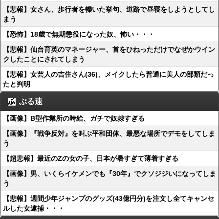
【悲報】女さん、歩行者を轢いた挙句、道路で昼寝をしようとしてし
まう
【恐怖】18歳で無期懲役になった奴、怖い・・・
【悲報】仙台育英のマネージャー、首をひねっただけでなぜかウイン
クしたことにされてしまう
【悲報】女芸人の吉住さん(36)、メイクしたら普通に美人の部類だっ
たと判明
ぶる速
【画像】B型作業所の時給、ガチで奴隷すぎる
【画像】『戦争反対』を叫ぶ平和団体、最悪な場所でデモをしてしま
う
【超悲報】最近のZの女の子、日本が暑すぎて薄着すぎる
【画像】男、いくらイケメンでも『30年』でクソジジいになってしま
う
【悲報】週間少年ジャンプのグッズ(43億円分)を注文し全てキャンセ
ルした女逮捕・・・