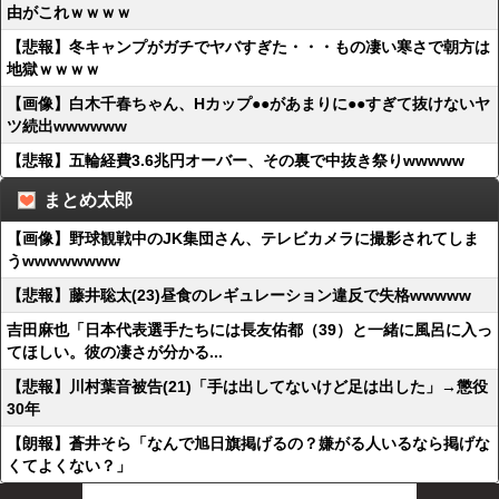
由がこれｗｗｗｗ
【悲報】冬キャンプがガチでヤバすぎた・・・もの凄い寒さで朝方は
地獄ｗｗｗｗ
【画像】白木千春ちゃん、Hカップ●●があまりに●●すぎて抜けないヤ
ツ続出wwwwww
【悲報】五輪経費3.6兆円オーバー、その裏で中抜き祭りwwwww
まとめ太郎
【画像】野球観戦中のJK集団さん、テレビカメラに撮影されてしま
うwwwwwwww
【悲報】藤井聡太(23)昼食のレギュレーション違反で失格wwwww
吉田麻也「日本代表選手たちには長友佑都（39）と一緒に風呂に入っ
てほしい。彼の凄さが分かる...
【悲報】川村葉音被告(21)「手は出してないけど足は出した」→懲役
30年
【朗報】蒼井そら「なんで旭日旗掲げるの？嫌がる人いるなら掲げな
くてよくない？」