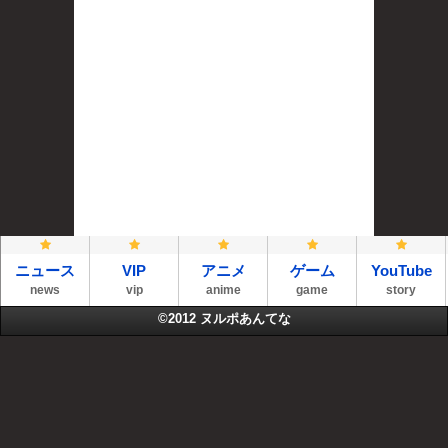
ニュース
VIP
アニメ
ゲーム
YouTube
news
vip
anime
game
story
©2012
ヌルポあんてな