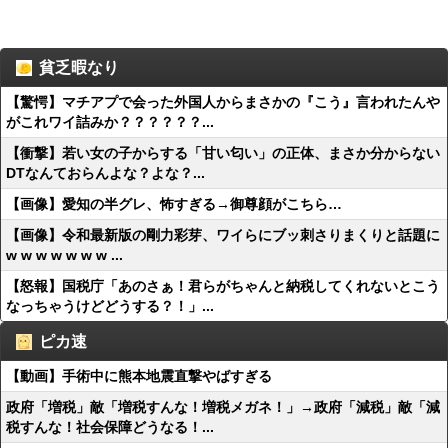
貧乏暇なり
【驚愕】マチアプで会った外国人からまさかの『こう』言われたんや
がこれワイ詰みか？？？？？？...
【衝撃】若い女の子からする「甘い匂い」の正体、まさか分からない
DTなんておらんよな？よな？...
【画像】愛知の半グレ、怖すぎる→御尊顔がこちら…
【画像】令和最新版の剛力彩芽、ワイらにブッ刺さりまくりと話題に
w w w w w w w ...
【怒報】国税庁「あのさぁ！君らがちゃんと納税してくれないとこう
なっちゃうけどどうする？！」...
ピカ速
【動画】手術中に熊本地震直撃やばすぎる
政府「増税」敵「増税すんな！増税メガネ！」→政府「減税」敵「減
税すんな！社会保障どうなる！...