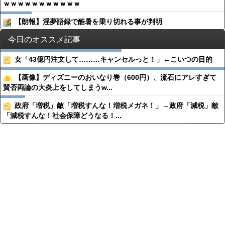
ｗｗｗｗｗｗｗｗｗｗｗ
【朗報】淫夢語録で酷暑を乗り切れる事が判明
今日のオススメ記事
女「43億円注文して………キャンセルっと！」←こいつの目的
【画像】ディズニーのおいなり巻（600円）、流石にアレすぎて
賛否両論の大炎上をしてしまうw...
政府「増税」敵「増税すんな！増税メガネ！」→政府「減税」敵
「減税すんな！社会保障どうなる！...