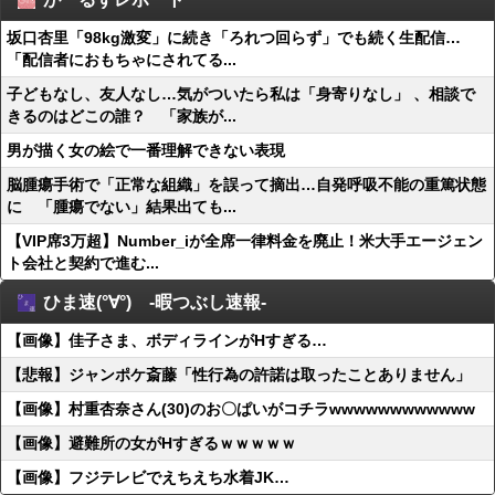
坂口杏里「98kg激変」に続き「ろれつ回らず」でも続く生配信…
「配信者におもちゃにされてる...
子どもなし、友人なし…気がついたら私は「身寄りなし」 、相談で
きるのはどこの誰？ 「家族が...
男が描く女の絵で一番理解できない表現
脳腫瘍手術で「正常な組織」を誤って摘出…自発呼吸不能の重篤状態
に 「腫瘍でない」結果出ても...
【VIP席3万超】Number_iが全席一律料金を廃止！米大手エージェン
ト会社と契約で進む...
ひま速(°∀°) -暇つぶし速報-
【画像】佳子さま、ボディラインがHすぎる…
【悲報】ジャンポケ斎藤「性行為の許諾は取ったことありません」
【画像】村重杏奈さん(30)のお〇ぱいがコチラwwwwwwwwwwww
【画像】避難所の女がHすぎるｗｗｗｗｗ
【画像】フジテレビでえちえち水着JK…