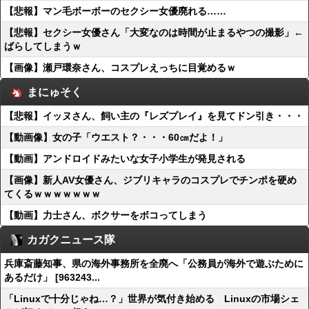
【悲報】マン毛ボーボーのセクシー女優廃れる……
【悲報】セクシー女優さん「大変なのは時間が止まるやつの撮影」←
ばらしてしまうｗ
【画像】瀬戸環奈さん、コスプレえっちに目覚めるｗ
まにゅそく
【悲報】イッヌさん、飼い主の『レズプレイ』を見てドン引き・・・
【動画像】女の子「ウエスト？・・・60㎝だよ！」
【動画】アンドロイドみたいな女子小学生が発見される
【画像】新人AV女優さん、ジブリキャラのコスプレでチンポを硬め
てくるｗｗｗｗｗｗｗ
【動画】力士さん、ボクサーをボコってしまう
カガクニュース隊
兵庫斎藤知事、県の海外事務所を全廃へ「公務員が海外で遊ぶために
あるだけ」 [963243...
「Linuxで十分じゃね…？」世界が気付き始める Linuxの市場シェ