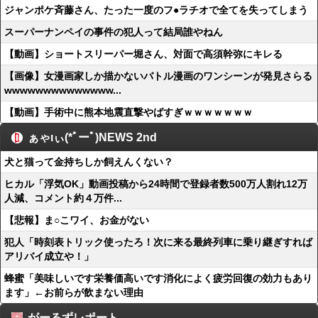
ジャンポケ斉藤さん、たった一度のフ●ラチオで全てを失ってしまう
スーパーナンペイの事件の犯人って結局誰やねん
【動画】ショートスリーパー堀さん、対面で高須幹弥にキレる
【画像】女漫画家しか描かないバトル漫画のワンシーンが発見さらる
wwwwwwwwwwwwww...
【動画】手術中に熊本地震直撃やばすぎｗｗｗｗｗｗｗ
ぁゃιぃ(*ﾟーﾟ)NEWS 2nd
犬と猫って金持ちしか飼えんくない？
ヒカル「浮気OK」動画投稿から24時間で登録者数500万人割れ12万
人減、コメント約４万件...
【悲報】ま○こワイ、お金がない
犯人「時刻表トリック使ったろ！次に来る最終列車に乗り継ぎすれば
アリバイ成立や！」
蜂蜜「美味しいです栄養価高いです消化によく疲労回復の効力もあり
ます」←お前らが飲まない理由
がーるずレポート