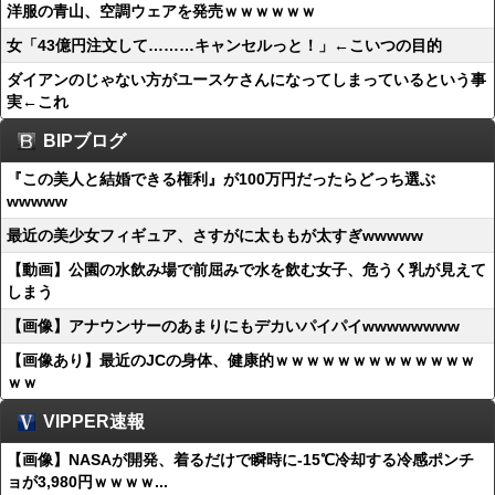
洋服の青山、空調ウェアを発売ｗｗｗｗｗｗ
女「43億円注文して………キャンセルっと！」←こいつの目的
ダイアンのじゃない方がユースケさんになってしまっているという事
実←これ
BIPブログ
『この美人と結婚できる権利』が100万円だったらどっち選ぶ
wwwww
最近の美少女フィギュア、さすがに太ももが太すぎwwwww
【動画】公園の水飲み場で前屈みで水を飲む女子、危うく乳が見えて
しまう
【画像】アナウンサーのあまりにもデカいパイパイwwwwwwww
【画像あり】最近のJCの身体、健康的ｗｗｗｗｗｗｗｗｗｗｗｗｗ
ｗｗ
VIPPER速報
【画像】NASAが開発、着るだけで瞬時に-15℃冷却する冷感ポンチ
ョが3,980円ｗｗｗｗ...