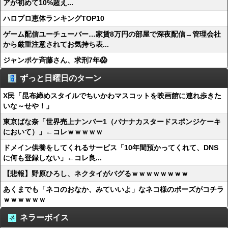
アが初めて10%超え...
ハロプロ恵体ランキングTOP10
ゲーム配信ユーチューバー…家賃8万円の部屋で深夜配信→管理会社
から厳重注意されてお気持ち表...
ジャンポケ斉藤さん、求刑7年😱
ずっと日曜日のターン
X民「昆布締めスタイルでちいかわマスコットを映画館に連れ歩きた
いな～せや！」
東京ばな奈「世界売上ナンバー1（バナナカスタードスポンジケーキ
において）」←コレｗｗｗｗｗ
ドメイン供養をしてくれるサービス「10年間預かってくれて、DNS
に何も登録しない」←コレ良...
【悲報】野原ひろし、ネクタイがバグるｗｗｗｗｗｗｗｗ
あくまでも「ネコのおなか、みていいよ」なネコ様のポーズがコチラ
ｗｗｗｗｗｗ
ネラーボイス