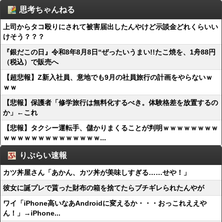
思考ちゃんねる
上司からタコ殴りにされて被害届出したんやけど示談金どれくらいい
けそう？？？
『銀だこの日』令和8年8月8日“ぜったいうまい!!たこ焼を、1舟88円
（税込）で販売へ
【超悲報】Z新入社員、意地でも9月の社員旅行の計画をやらないｗ
ｗｗ
【悲報】保護者「修学旅行は無料化するべき。体験格差を放置するの
か」←これ
【悲報】タクシー運転手、儲かりまくることが判明ｗｗｗｗｗｗｗｗ
ｗｗｗｗｗｗｗｗｗｗｗｗｗｗ...
りぷらい速報
カツ丼屋さん「あかん、カツ丼が美味しすぎる……せや！」
彼女に誕プレで貰った財布の箱を捨てたらブチギレられたんやが
ワイ「iPhone高いなあAndroidに変えるか・・・おっこれええや
ん！」→iPhone...