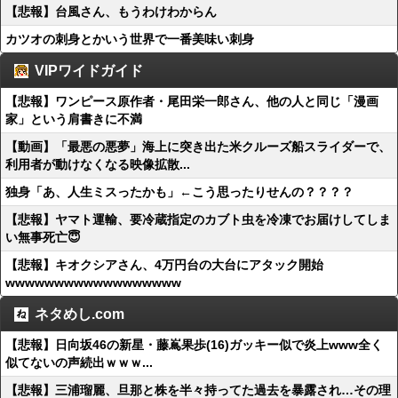
【悲報】台風さん、もうわけわからん
カツオの刺身とかいう世界で一番美味い刺身
VIPワイドガイド
【悲報】ワンピース原作者・尾田栄一郎さん、他の人と同じ「漫画
家」という肩書きに不満
【動画】「最悪の悪夢」海上に突き出た米クルーズ船スライダーで、
利用者が動けなくなる映像拡散...
独身「あ、人生ミスったかも」←こう思ったりせんの？？？？
【悲報】ヤマト運輸、要冷蔵指定のカブト虫を冷凍でお届けしてしま
い無事死亡😇
【悲報】キオクシアさん、4万円台の大台にアタック開始
wwwwwwwwwwwwwwwwww
ネタめし.com
【悲報】日向坂46の新星・藤嶌果歩(16)ガッキー似で炎上www全く
似てないの声続出ｗｗｗ...
【悲報】三浦瑠麗、旦那と株を半々持ってた過去を暴露され…その理