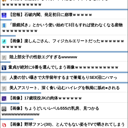
ｗｗｗｗｗｗｗｗｗｗ
【悲報】石破内閣、発足初日に崩壊ｗｗｗｗｗ
「眼鏡拭き」とかいう使い始めて3日もすれば使わなくなる産物
ｗｗｗｗｗｗｗｗｗ
【画像】楽しんごさん、フィジカルエリートだったｗｗｗｗｗｗ
ｗｗｗｗｗ
陸上部女子の性欲エグすぎるwwwww
童貞が絶対に6番を選んでしまう画像ｗｗｗｗｗｗｗｗｗｗｗ
人妻の甘い囁きで大学留年するまで巣篭もりSEX沼にハマっ
美人アスリート、深く食い込むハイレグを執拗に舐め●︎される
【画像】17歳現役JKの肉体ｗｗｗｗｗｗ
【画像】ちょうどいいレベル555の乳房、見つかる
wwwwwwwwwwww
【画像】野球ファン(30)、とんでもない姿をTVで晒されてしまう