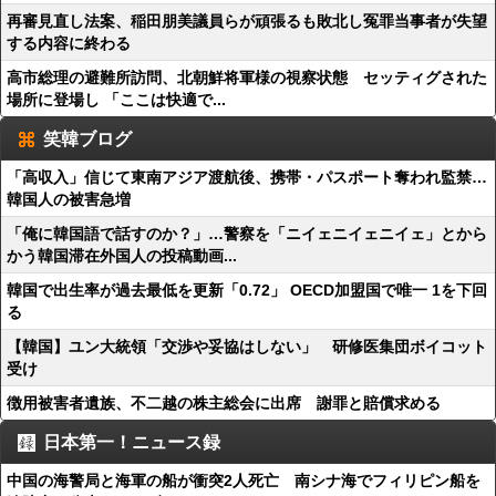
再審見直し法案、稲田朋美議員らが頑張るも敗北し冤罪当事者が失望
する内容に終わる
高市総理の避難所訪問、北朝鮮将軍様の視察状態 セッティグされた
場所に登場し 「ここは快適で...
笑韓ブログ
「高収入」信じて東南アジア渡航後、携帯・パスポート奪われ監禁…
韓国人の被害急増
「俺に韓国語で話すのか？」…警察を「ニイェニイェニイェ」とから
かう韓国滞在外国人の投稿動画...
韓国で出生率が過去最低を更新「0.72」 OECD加盟国で唯一 1を下回
る
【韓国】ユン大統領「交渉や妥協はしない」 研修医集団ボイコット
受け
徴用被害者遺族、不二越の株主総会に出席 謝罪と賠償求める
日本第一！ニュース録
中国の海警局と海軍の船が衝突2人死亡 南シナ海でフィリピン船を