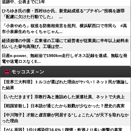
追跡中、公表までに1年
ひろゆき氏の妻・西村ゆか氏、新党結成巡る”ブチギレ”投稿を謝罪
「配慮に欠けた行動でした」 ...
「小泉やめろ」核巡る防衛相発言を批判、横浜駅西口で市民ら #高
市小泉麻生めちゃくちゃじゃん...
経済崩壊の中国・広東省の工場にて経営者が従業員に半年以上給料未
払いした挙句高飛び。工場は空...
日産e-power、無給油で1980km走行しギネス記録を達成、無駄な発
電や送電ロスなくE...
モッコスヌ～ン
【世界三大料理】トルコが選ばれた理由がヤバい！ネット民が激論し
た結果
【いただきます】宗教行為と激詰めした派遣社員、ネットで大炎上
【戦国皆殺し】日本語が通じたから殺戮が少なかった？歴史の真実
【中川翔子】才能と虚言癖が同居する“しょこたん”が天下を取れなか
った理由
【がん原因】1位は感染症16.6%！喫煙・飲酒より多い衝撃の真実