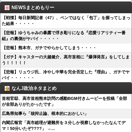
NEWSまとめもりー
【戦慄】毎日新聞記者（47）、ペンではなく「包丁」を握ってしまっ
た結果・・・・・
【悲報】ゆうちゃみの暴露で浮き彫りになる『恋愛リアリティー番
組』の裏側がヤバイ・・・・・
【悲報】熊本市、ガチでやらかしてしまう・・・・
【ガチ】キャスターの大越健介、高市首相に『爆弾発言』をしてしま
う！！！！！
【悲報】リュウジ氏、冷やし中華を完全否定した『理由』、ガチでヤ
バイ・・・・・・
なんJ政治ネタまとめ
首相官邸、高市首相熊本訪問の感動BGM付きムービーを投稿「全部
が全部ありがたかったです」
広島県知事ら「核抑止論、根本的におかしい」
内閣広報官「高市総理が避難所を３分しか視察しなかったなんてデ
マ！50分いたぞ????」 →...