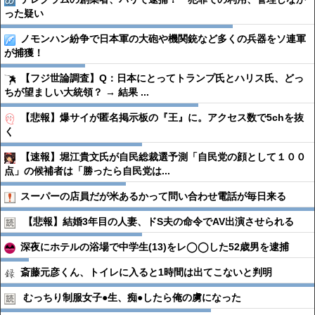
った疑い
ノモンハン紛争で日本軍の大砲や機関銃など多くの兵器をソ連軍
が捕獲！
【フジ世論調査】Q：日本にとってトランプ氏とハリス氏、どっ
ちが望ましい大統領？ → 結果 ...
【悲報】爆サイが匿名掲示板の『王』に。アクセス数で5chを抜
く
【速報】堀江貴文氏が自民総裁選予測「自民党の顔として１００
点」の候補者は「勝ったら自民党は...
スーパーの店員だが米あるかって問い合わせ電話が毎日来る
【悲報】結婚3年目の人妻、ドS夫の命令でAV出演させられる
深夜にホテルの浴場で中学生(13)をレ◯◯した52歳男を逮捕
斎藤元彦くん、トイレに入ると1時間は出てこないと判明
むっちり制服女子●︎生、痴●︎したら俺の虜になった