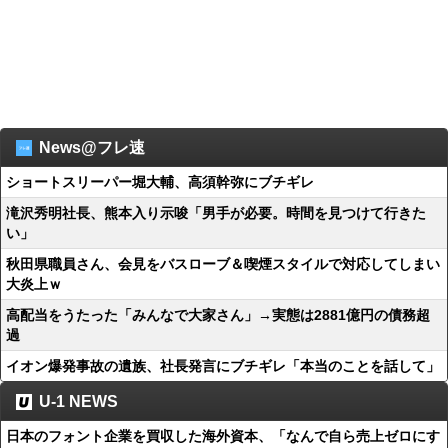
News@フレ速
ショートスリーパー堀大輔、高須幹弥にブチギレ
滝沢秀明社長、熊本入り示唆「男手が必要。時間を見つけて行きた
い」
秋田県職員さん、会見をバスローブ＆喫煙スタイルで対応してしまい
大炎上ｗ
高配当をうたった「みんなで大家さん」→実態は2881億円の債務超
過
イオン爆発事故の遺族、社長発言にブチギレ「本当のことを話して」
U-1 NEWS
日本のフォント企業を買収した海外資本、「なんで自ら売上ゼロにす