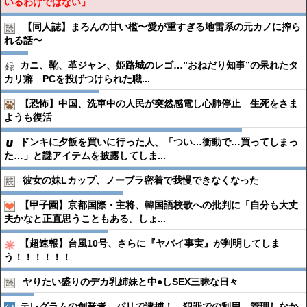
いるわけではない」
【同人誌】まろんの甘い檻〜愛が重すぎる地雷系の元カノに搾ら
れる話〜
カニ、靴、革ジャン、姫路城のレゴ…”おねだり知事”の呆れたタ
カリ癖 PCを投げつけられた職...
【恐怖】中国、洗車中の人民が突然感電し心肺停止 生死をさま
ようも復活
ドンキに夕飯を買いに行った人、「つい…衝動で…買ってしまっ
た…」と謎アイテムを披露してしま...
彼女の妹Lカップ、ノーブラ密着で我慢できなくなった
【甲子園】京都国際・主将、韓国語校歌への批判に「自分も大丈
夫かなと正直思うこともある。しょ...
【超速報】台風10号、さらに『ヤバイ事実』が判明してしま
う！！！！！！
ヤりたい盛りのデカ乳姉妹と中●︎しSEX三昧な日々
テレグラムの創業者、パリで逮捕！ 犯罪での利用、管理しなか