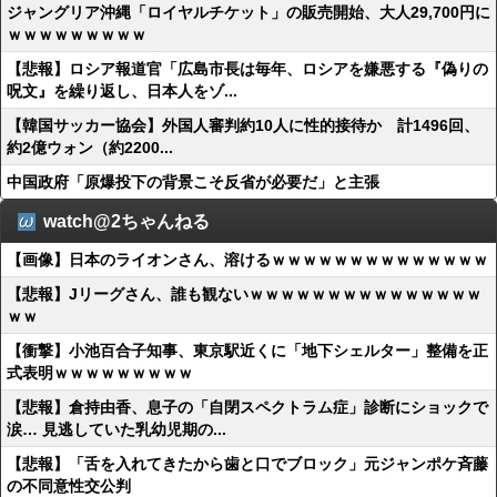
ジャングリア沖縄「ロイヤルチケット」の販売開始、大人29,700円に
ｗｗｗｗｗｗｗｗｗ
【悲報】ロシア報道官「広島市長は毎年、ロシアを嫌悪する『偽りの
呪文』を繰り返し、日本人をゾ...
【韓国サッカー協会】外国人審判約10人に性的接待か 計1496回、
約2億ウォン（約2200...
中国政府「原爆投下の背景こそ反省が必要だ」と主張
watch@2ちゃんねる
【画像】日本のライオンさん、溶けるｗｗｗｗｗｗｗｗｗｗｗｗｗｗ
【悲報】Jリーグさん、誰も観ないｗｗｗｗｗｗｗｗｗｗｗｗｗｗｗ
ｗｗ
【衝撃】小池百合子知事、東京駅近くに「地下シェルター」整備を正
式表明ｗｗｗｗｗｗｗｗｗ
【悲報】倉持由香、息子の「自閉スペクトラム症」診断にショックで
涙… 見逃していた乳幼児期の...
【悲報】「舌を入れてきたから歯と口でブロック」元ジャンポケ斉藤
の不同意性交公判