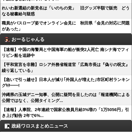
れいわ新選組の新党名は「いのちの党」 旧グッズ半額で販売 どう
なる秘書給与疑惑
職員がバスローブ姿でオンライン会見に 秋田県「会見の対応に問題
があった」
おーるじゃんる
【速報】中国の海警局と中国海軍の船が衝突2人死亡 南シナ海でフィ
リピン船を追跡中
【平和宣言を非難】ロシア外務省報道官「広島市長は『偽りの呪文』
繰り返している」
【急いで引っ越せ】日本人が減り｢外国人が増えた｣市区町村ランキン
グｷﾀ━━!
沖縄県の玉城デニー知事、公開に疑問を呈したのは「報道機関による
公開ではなく、公開タイミング...
【速報】人事院、2年連続で国家公務員月給3%増の「1万5056円」引
き上げ勧告 2年で6%...
政経ワロスまとめニュース