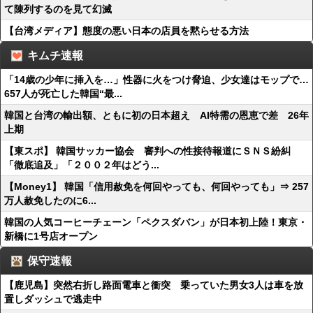
て陳列するのを見て幻滅
【台湾メディア】態度の悪い日本の店員を黙らせる方法
キムチ速報
「14歳の少年に挿入を…」性器に火をつけ脅迫、少女達はモップで…
657人が死亡した韓国“最...
韓国と台湾の輸出額、ともに初の日本超え AI特需の恩恵で差 26年
上期
【東スポ】 韓国サッカー協会 審判への性接待報道にＳＮＳ紛糾
「徹底追及」「２００２年はどう...
【Money1】 韓国「信用赦免を何回やっても、何回やっても」⇒ 257
万人赦免したのに6...
韓国の人気コーヒーチェーン「ペクスダバン」が日本初上陸！東京・
新橋に1号店オープン
保守速報
【鹿児島】突然右折し路面電車と衝突 乗っていた男女3人は車を放
置しダッシュで逃走中