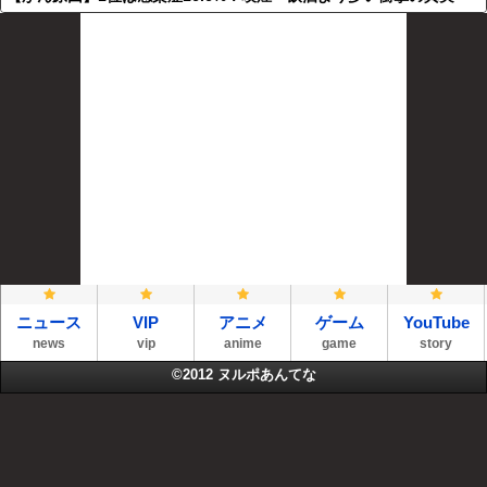
ニュース
VIP
アニメ
ゲーム
YouTube
news
vip
anime
game
story
©2012
ヌルポあんてな