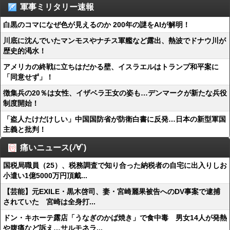
軍事ミリタリー速報
白黒のコマになぜ色が見えるのか 200年の謎をAIが解明！
川底に沈んでいたマンモスやナチス軍艦など露出、熱波でドナウ川が
歴史的渇水！
アメリカの終戦に立ちはだかる壁、イスラエルはトランプ和平案に
「同意せず」！
徴集兵の20％は女性、イザベラ王女の姿も…デンマークが新たな兵役
制度開始！
「盗人たけだけしい」中国国防省が防衛白書に反発…日本の新型軍国
主義と批判！
痛いニュース(ﾉ∀`)
国税局職員（25）、税務調査で知り合った納税者の自宅に出入りしお
小遣い1億5000万円頂戴...
【芸能】元EXILE・黒木啓司、妻・宮崎麗果被告へのDV事案で逮捕
されていた 宮崎は全身打...
ドン・キホーテ露店「うなぎのかば焼き」で食中毒 男女14人が発熱
や腹痛など訴え…サルモネラ...