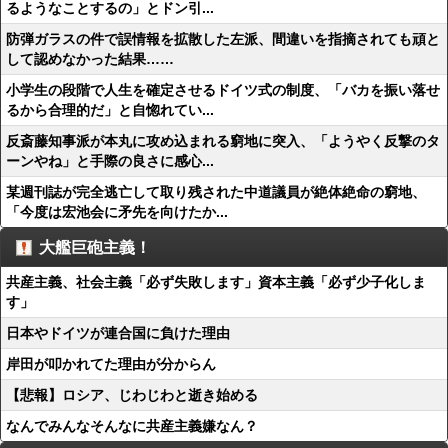
るようなことするの」とドン引...
防弾ガラスの件で誤情報を拡散した左派、間違いを指摘されても頑と
して認めなかった結果……
小学生の段階で人生を確定させるドイツ式の制度、「バカを振い落せ
るから合理的だ」と自惚れてい...
反斎藤知事派が本丸に攻め込まれる窮地に突入、「ようやく反撃のタ
ーンやね」と手際の良さに感心...
某週刊誌が完全逃亡して取り残された中道議員が絶体絶命の窮地、
「今度は宏池会に矛先を向けたか...
大艦巨砲主義！
共産主義、社会主義「必ず失敗します」資本主義「必ず少子化しま
す」
日本やドイツが連合国に負けた理由
岸田が叩かれてた理由が分からん
【悲報】ロシア、じわじわと逝き始める
なんでみんなそんなに共産主義嫌なん？