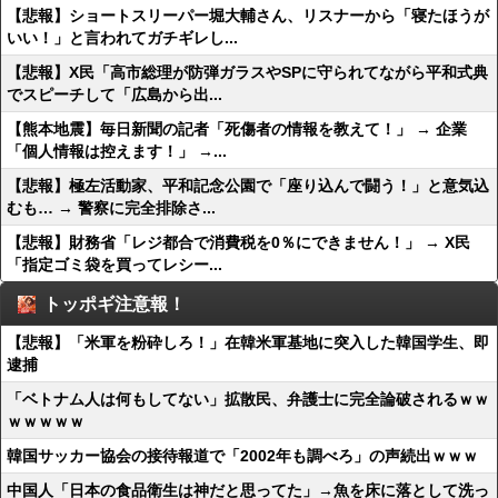
【悲報】ショートスリーパー堀大輔さん、リスナーから「寝たほうが
いい！」と言われてガチギレし...
【悲報】X民「高市総理が防弾ガラスやSPに守られてながら平和式典
でスピーチして「広島から出...
【熊本地震】毎日新聞の記者「死傷者の情報を教えて！」 → 企業
「個人情報は控えます！」 →...
【悲報】極左活動家、平和記念公園で「座り込んで闘う！」と意気込
むも… → 警察に完全排除さ...
【悲報】財務省「レジ都合で消費税を0％にできません！」 → X民
「指定ゴミ袋を買ってレシー...
トッポギ注意報！
【悲報】「米軍を粉砕しろ！」在韓米軍基地に突入した韓国学生、即
逮捕
「ベトナム人は何もしてない」拡散民、弁護士に完全論破されるｗｗ
ｗｗｗｗｗ
韓国サッカー協会の接待報道で「2002年も調べろ」の声続出ｗｗｗ
中国人「日本の食品衛生は神だと思ってた」→魚を床に落として洗っ