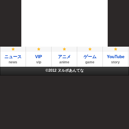
ニュース
VIP
アニメ
ゲーム
YouTube
news
vip
anime
game
story
©2012
ヌルポあんてな