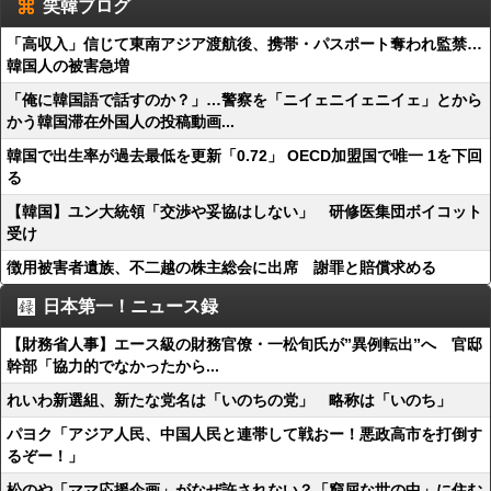
笑韓ブログ
「高収入」信じて東南アジア渡航後、携帯・パスポート奪われ監禁…
韓国人の被害急増
「俺に韓国語で話すのか？」…警察を「ニイェニイェニイェ」とから
かう韓国滞在外国人の投稿動画...
韓国で出生率が過去最低を更新「0.72」 OECD加盟国で唯一 1を下回
る
【韓国】ユン大統領「交渉や妥協はしない」 研修医集団ボイコット
受け
徴用被害者遺族、不二越の株主総会に出席 謝罪と賠償求める
日本第一！ニュース録
【財務省人事】エース級の財務官僚・一松旬氏が”異例転出”へ 官邸
幹部「協力的でなかったから...
れいわ新選組、新たな党名は「いのちの党」 略称は「いのち」
パヨク「アジア人民、中国人民と連帯して戦おー！悪政高市を打倒す
るぞー！」
松のや「ママ応援企画」がなぜ許されない？「窮屈な世の中」に住む