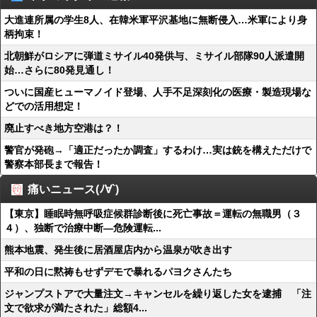
大進連所属の学生8人、在韓米軍平沢基地に無断侵入…米軍により身
柄拘束！
北朝鮮がロシアに弾道ミサイル40発供与、ミサイル部隊90人派遣開
始…さらに80発見通し！
ついに国産ヒューマノイド登場、人手不足深刻化の医療・製造現場な
どでの活用想定！
廃止すべき地方空港は？！
警官が発砲→「適正だったか調査」するわけ…実は銃を構えただけで
警察本部長まで報告！
痛いニュース(ﾉ∀`)
【東京】睡眠時無呼吸症候群診断後に死亡事故＝運転の無職男（３
４）、独断で治療中断―危険運転...
熊本地震、発生後に居酒屋店内から温泉が吹き出す
平和の日に黙祷もせずデモで暴れるパヨクさんたち
ジャンプストアで大量注文→キャンセルを繰り返した女を逮捕 「注
文で欲求が満たされた」総額4...