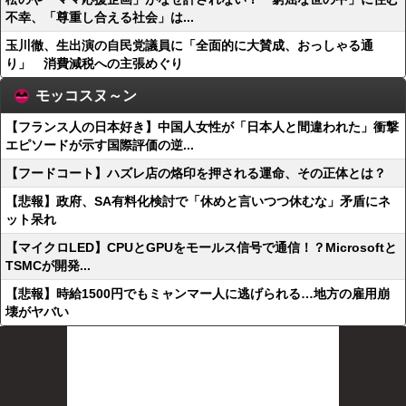
不幸、「尊重し合える社会」は...
玉川徹、生出演の自民党議員に「全面的に大賛成、おっしゃる通
り」 消費減税への主張めぐり
モッコスヌ～ン
【フランス人の日本好き】中国人女性が「日本人と間違われた」衝撃
エピソードが示す国際評価の逆...
【フードコート】ハズレ店の烙印を押される運命、その正体とは？
【悲報】政府、SA有料化検討で「休めと言いつつ休むな」矛盾にネ
ット呆れ
【マイクロLED】CPUとGPUをモールス信号で通信！？Microsoftと
TSMCが開発...
【悲報】時給1500円でもミャンマー人に逃げられる…地方の雇用崩
壊がヤバい