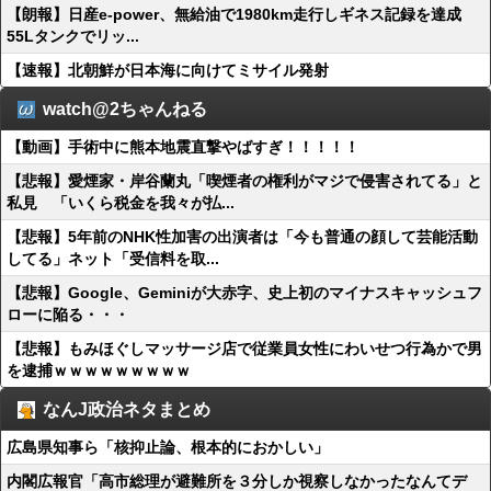
【朗報】日産e-power、無給油で1980km走行しギネス記録を達成
55Lタンクでリッ...
【速報】北朝鮮が日本海に向けてミサイル発射
watch@2ちゃんねる
【動画】手術中に熊本地震直撃やばすぎ！！！！！
【悲報】愛煙家・岸谷蘭丸「喫煙者の権利がマジで侵害されてる」と
私見 「いくら税金を我々が払...
【悲報】5年前のNHK性加害の出演者は「今も普通の顔して芸能活動
してる」ネット「受信料を取...
【悲報】Google、Geminiが大赤字、史上初のマイナスキャッシュフ
ローに陥る・・・
【悲報】もみほぐしマッサージ店で従業員女性にわいせつ行為かで男
を逮捕ｗｗｗｗｗｗｗｗｗ
なんJ政治ネタまとめ
広島県知事ら「核抑止論、根本的におかしい」
内閣広報官「高市総理が避難所を３分しか視察しなかったなんてデ