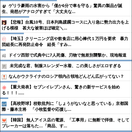
ゲリラ豪雨の水害から「僅か6分で車を守る」驚異の製品が誕
生、発想がアナログすぎて「大丈夫な...
【悲報】台風10号、日本列島蹂躙コースに入り急に勢力出力を上
げる模様 甚大な被害ほぼ確定＼...
【埼玉】クリーニング店や飲食店に用心棒代１万円を要求 暴力
団組長に再発防止命令 組長「すみ...
ドイツ西部で式典中に7人死傷、刃物で無差別襲撃か、現地報道
未完成な君、制服スレンダー水着、この美しさがエロすぎる
なんかウクライナのロシア領内占領地どんどん広がってない？
【重大発表】セブンイレブンさん、驚きの新サービスを始め
る！！！.....
【高校野球】校歌批判に「しょうがないなと思っている」京都国
際・藤本主将 「小牧監督や応援し...
【韓国】 無人アイス店の電源、「工事用」に無断で拝借、そして
ブレーカーは落ちた…「商品、す...