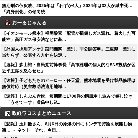
無期刑の仮釈放、2025年は「わずか4人」2024年は32人が獄中死…
「終身刑化」の傾向続...
おーるじゃんる
【イオンモール熊本】福岡酸素「配管が損傷しガス漏れ、着火した可
能性」高圧ガス保安法などに基...
【外国人採用アンケ】諮問機関「差別、非公開答申」三重県「差別に
当たらず、公表する方針を決定...
【速報】森山裕・自民党前幹事長「高市総理の個人的なSNS投稿が習
近平主席を怒らせた」
【速報】子どもたちのヒーロー・任天堂、熊本地震を受け製品修理は
無償対応（災害救助法適用地域...
【速報】しんぶん赤旗、短期間に1700件の購読申し込みで嬉し泣き
→「うそでーす」虚偽申し込...
政経ワロスまとめニュース
【悲報】玉川徹さん、8月6日の原爆の日にトンデモ持論を展開し物
議… → ネット「それ、今日...