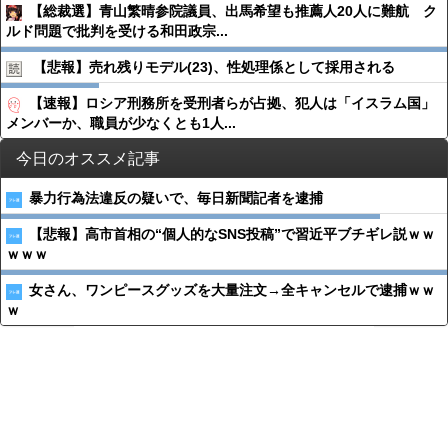
【総裁選】青山繁晴参院議員、出馬希望も推薦人20人に難航 ク
ルド問題で批判を受ける和田政宗...
【悲報】売れ残りモデル(23)、性処理係として採用される
【速報】ロシア刑務所を受刑者らが占拠、犯人は「イスラム国」
メンバーか、職員が少なくとも1人...
今日のオススメ記事
暴力行為法違反の疑いで、毎日新聞記者を逮捕
【悲報】高市首相の“個人的なSNS投稿”で習近平ブチギレ説ｗｗ
ｗｗｗ
女さん、ワンピースグッズを大量注文→全キャンセルで逮捕ｗｗ
ｗ