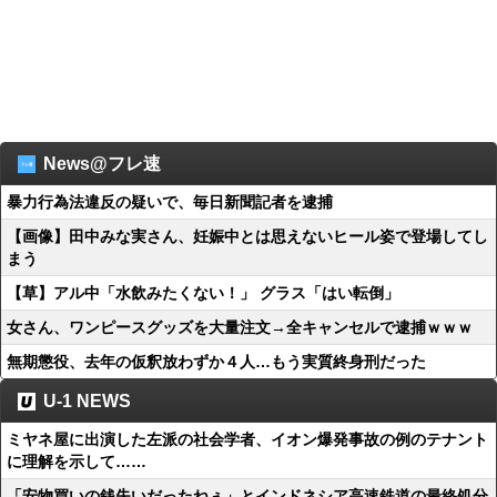
News@フレ速
暴力行為法違反の疑いで、毎日新聞記者を逮捕
【画像】田中みな実さん、妊娠中とは思えないヒール姿で登場してし
まう
【草】アル中「水飲みたくない！」 グラス「はい転倒」
女さん、ワンピースグッズを大量注文→全キャンセルで逮捕ｗｗｗ
無期懲役、去年の仮釈放わずか４人…もう実質終身刑だった
U-1 NEWS
ミヤネ屋に出演した左派の社会学者、イオン爆発事故の例のテナント
に理解を示して……
「安物買いの銭失いだったねぇ」とインドネシア高速鉄道の最終処分