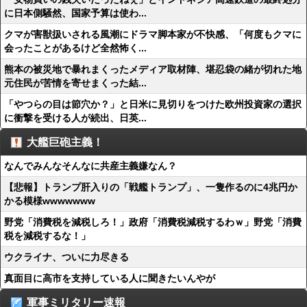
に日本側騒然、国家予算は使わ...
クマが害獣扱いされる風潮にドラマ脚本家が不快感、「何度もクマに
会ったことがあるけど全然怖く...
熊本の被災地で暴れまくったメディア取材陣、堪忍袋の緒が切れた地
元住民が苦情を寄せまくった結...
「やつらの目は節穴か？」と日米に見切りをつけた欧州投資家の選択
に衝撃を受ける人が続出、日英...
大艦巨砲主義！
なんでみんなそんなに共産主義嫌なん？
【悲報】トランプ肝入りの「戦艦トランプ」、一隻作るのに4兆円か
かる模様wwwwwww
野党「消費税を減税しろ！」政府「消費税減税するわｗ」野党「消費
税を減税するな！」
ウクライナ、ついに力尽きる
真面目に高市を支持している人に聞きたいんやが
軍事ミリタリー速報