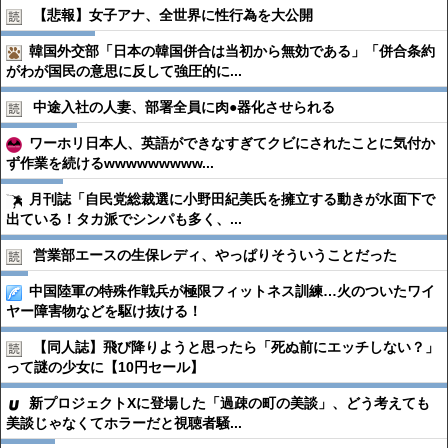
【悲報】女子アナ、全世界に性行為を大公開
韓国外交部「日本の韓国併合は当初から無効である」「併合条約
がわが国民の意思に反して強圧的に...
中途入社の人妻、部署全員に肉●︎器化させられる
ワーホリ日本人、英語ができなすぎてクビにされたことに気付か
ず作業を続けるwwwwwwwww...
月刊誌「自民党総裁選に小野田紀美氏を擁立する動きが水面下で
出ている！タカ派でシンパも多く、...
営業部エースの生保レディ、やっぱりそういうことだった
中国陸軍の特殊作戦兵が極限フィットネス訓練…火のついたワイ
ヤー障害物などを駆け抜ける！
【同人誌】飛び降りようと思ったら「死ぬ前にエッチしない？」
って謎の少女に【10円セール】
新プロジェクトXに登場した「過疎の町の美談」、どう考えても
美談じゃなくてホラーだと視聴者騒...