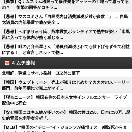
【衝撃】Q：ムスリム移民って移住先をアッラーの土地って思ってる
の？ → 衝撃の回答がコチラ...
【悲報】マスコミさん「自民党内は消費減税反対が多数！」 → 自民
党議員の内部暴露で嘘が完全...
【悲報】へずまりゅう氏、熊本震災ボランティアで熱中症疑い「水風
呂に入っても体内が熱く感じる...
【悲報】町のお弁当屋さん「消費税減税されても値下げせず全て利益
にする！」と宣言しネットで物...
キムチ速報
北朝鮮、弾道ミサイル発射 EEZ外に落下
【韓国】ウェブトゥーン、売上が減りはじめた？カカオのストーリー
部門、前年同期比で売上がマイ...
【聯合ニュース】 韓国在住の日本人女性インフルエンサー ライブ
配信中に死亡
【なぜ韓国にはキム姓が多いのか】 韓国の姓は250、日本は30万…歴
史的背景を米学者分析「...
【MLB】“韓国のイチロー”イ・ジョンフが痛恨ミス 9回2死からま