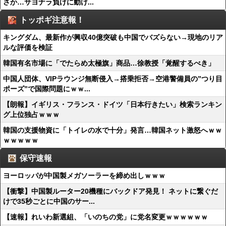
さか…サヨナラ負けに動け...
トッポギ注意報！
キングダム、最新作が興収40億突破も中国でバズらない→現地のリア
ルな評価を検証
韓国有名市場に「でたらめ太極旗」商品…徐教授「覚醒するべき」
中国人団体、VIPラウンジ無断侵入→搭乗拒否→空港警備員の”つり目
ポーズ”で国際問題にｗｗ...
【朗報】イギリス・フランス・ドイツ「日本行きたい」検索ランキン
グ上位独占ｗｗｗ
韓国の支援物資に「トイレの水で十分」発言…韓国ネット激怒へｗｗ
ｗｗｗｗｗ
保守速報
ヨーロッパが中国製メガソーラーを締め出しｗｗｗ
【衝撃】中国製ルーター20機種にバックドア発見！ ネットに繋ぐだ
けで35秒ごとに中国のサー...
【速報】れいわ新選組、「いのちの党」に党名変更ｗｗｗｗｗｗ