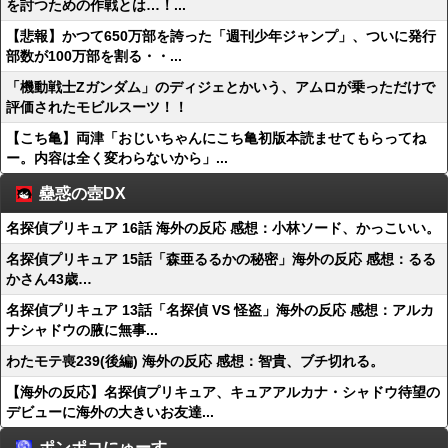
を討つための作戦とは…！...
【悲報】かつて650万部を誇った「週刊少年ジャンプ」、ついに発行
部数が100万部を割る・・...
「機動戦士Ζガンダム」のディジェとかいう、アムロが乗っただけで
評価されたモビルスーツ！！
【こち亀】両津「おじいちゃんにこち亀初版本読ませてもらってね
ー。内容は全く変わらないから」...
蠱惑の壺DX
名探偵プリキュア 16話 海外の反応 感想：小林ソード、かっこいい。
名探偵プリキュア 15話「森亜るるかの秘密」海外の反応 感想：るる
かさん43歳…
名探偵プリキュア 13話「名探偵 VS 怪盗」海外の反応 感想：アルカ
ナシャドウの腋に無事...
わたモテ喪239(後編) 海外の反応 感想：智貴、ブチ切れる。
【海外の反応】名探偵プリキュア、キュアアルカナ・シャドウ待望の
デビューに海外の大きいお友達...
ポンポコにゅーす