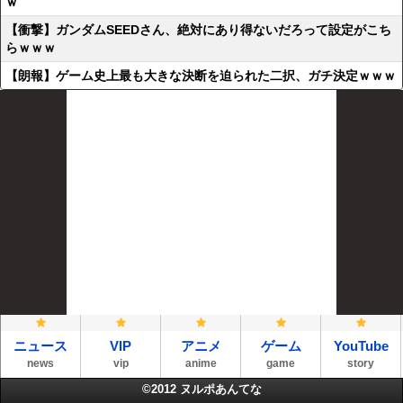
ｗ
【衝撃】ガンダムSEEDさん、絶対にあり得ないだろって設定がこち
らｗｗｗ
【朗報】ゲーム史上最も大きな決断を迫られた二択、ガチ決定ｗｗｗ
ニュース
VIP
アニメ
ゲーム
YouTube
news
vip
anime
game
story
©2012
ヌルポあんてな