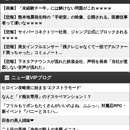
【画像】「未経験チー牛」には解けない問題がこれｗｗｗｗ
【悲報】熊本地震発生時の「手術室」の映像、公開される。医療従事
者って凄いなｗｗｗｗ
【悲報】サイバーコネクトツー社長、ジャンプ公式にブロックされる
ｗｗｗｗ
【悲報】美女インフルエンサー「残クレじゃなくて一括でアルファー
ド買っちゃった」コミュノート...
【悲報】下ネタアナウンスが流れた鉄道会社、声明を発表「当社が意
図しない音声が流れた」
ニュー速VIPブログ
ヒロイン攻略後に始まる‘エクストラモード’
なんと「ド痴女専用」のドスケベマンション！？
「フリルもリボンもたくさんがいいのよね、ふふっ♪」対魔忍RPG・
新イベント『バニーとヨミハ...
田舎の美人姉妹❤
二人目の英雄「赤炎の獣人の末裔 イニス」