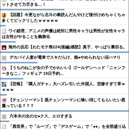
ットさせて力尽きる…！
【話題】今更ながら北斗の拳読んだんやけど後付けめちゃくちゃ
多くてビックリしたｗｗｗｗｗ
ワイ総理、アニメの声優は絶対に男性キャラは男性が女性キャラ
は女性がやることを義務化
海外の反応【わたモテ喪224(後編)感想】真子、やっぱり裏切る。
デカパイ人妻が電車でスキだらけ、痴●︎やめられない沼ハマり
【うちのねこが女の子でかわいい】ゴールデンヘッド「ニャンフ
ーきなこ」フィギュア 19日予約...
【悲報】「隣人ガチャ」大ハズレ引いた外国人、悲惨すぎて草ｗ
ｗｗｗ
【チェンソーマン】黒チェンソーマンに喰い消してもらいたい悪
魔っている？？？
六本木の女のセ●︎クス、エロすぎる
「異世界」で「ループ」で「デスゲーム」で「●●」を全部盛り込