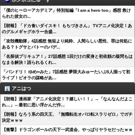
「僕のヒーローアカデミア」特別短編「I am a hero too」感想 救け
られた彼女の...
【朗報】「ドカ食いダイスキ！ もちづきさん」 TVアニメ化決定！あ
のグルメギャグホラー合盛...
「攻殻機動隊」4話感想 無垢より純粋、人間らしい悪性、罪は何処に
ある？トグサとバトーのバデ...
「名探偵プリキュア！」27話感想 1回だけの変身と初依頼の疑問もは
なまる解決！語られるくれ...
「バンドリ！ ゆめ∞みた」7話感想 夢限大みゅーたいぷ5人揃って初
ライブ！ビオラの謀略があ...
アニはつ
【朗報】漫画家「アニメ化決定！？嬉しい！！」→「なんなんだよこ
れ…」←最初に思い浮かんだ作...
【朗報】なろう系の四天王、「無職転生オバロ転スラリゼロ」でガチ
決定ｗｗｗ
【衝撃】ドラゴンボールの天下一武道会、やっぱりヤラセだったｗｗ