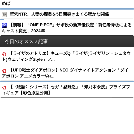
めば
壁穴NTR、人妻の膣奥を5日間突きまくる密かな関係
【朗報】「ONE PIECE」サボ役の新声優決定！前任者降板による
キャスト変更、2024年...
今日のオススメ記事
【ライザのアトリエ】キューズQ「ライザ(ライザリン・シュタウ
ト)ウェディングStyle」フ...
【UFO戦士ダイアポロン】NEO ダイナマイトアクション「ダイ
アポロン アニメカラーVer...
【〈物語〉シリーズ】セガ「忍野忍」「斧乃木余接」プライズフ
ィギュア【彩色原型公開】