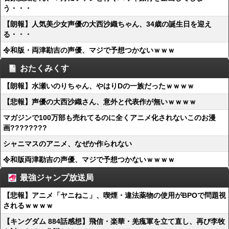
う・・・
【朗報】人気美少女声優の大西沙織ちゃん、34歳の誕生日を迎え
る・・・
令和版・両津勘吉の声優、マジで予想つかないｗｗｗ
おたくみくす
【朗報】水瀬いのりちゃん、やはりDの一族だったｗｗｗｗ
【悲報】声優の大西沙織さん、意外と代表作が無いｗｗｗｗ
マガジンで100万部も売れてるのに全くアニメ化されないこのお漫
画????????
シャニマスのアニメ、なぜか作られない
令和版両津勘吉の声優、マジで予想つかないｗｗｗｗ
最強ジャンプ放送局
【悲報】アニメ「ヤニねこ」、喫煙・違法薬物の使用がBPOで問題視
されるｗｗｗｗ
【キングダム 884話感想】飛信・楽華・羌瘣軍を立て直し、再び李牧