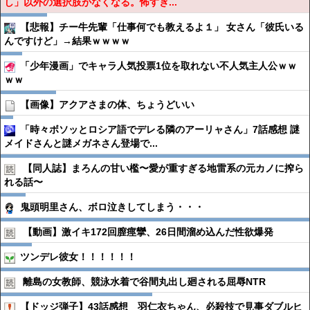
し」以外の選択肢がなくなる。怖すぎ...
【悲報】チー牛先輩「仕事何でも教えるよ１」 女さん「彼氏いる
んですけど」→結果ｗｗｗｗ
「少年漫画」でキャラ人気投票1位を取れない不人気主人公ｗｗ
ｗｗ
【画像】アクアさまの体、ちょうどいい
「時々ボソッとロシア語でデレる隣のアーリャさん」7話感想 謎
メイドさんと謎メガネさん登場で...
【同人誌】まろんの甘い檻〜愛が重すぎる地雷系の元カノに搾ら
れる話〜
鬼頭明里さん、ボロ泣きしてしまう・・・
【動画】激イキ172回膣痙攣、26日間溜め込んだ性欲爆発
ツンデレ彼女！！！！！！
離島の女教師、競泳水着で谷間丸出し廻される屈辱NTR
【ドッジ弾子】43話感想 羽仁衣ちゃん、必殺技で見事ダブルヒ