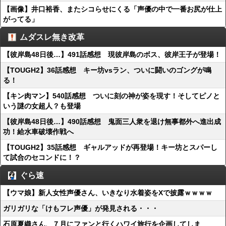
【画像】井口裕香、またシコらせにくる「声優の中で一番お尻が仕上
がってる」
ムダスレ無き改革
【彼岸島48日後…】491話感想 現彼岸島のボス、彼岸王子が登場！
【TOUGH2】36話感想 キー坊vsラン、ついに闘いのゴングが鳴
る！
【キン肉マン】540話感想 ついに刻の神が姿を現す！そしてピノと
いう謎の女超人？も登場
【彼岸島48日後…】490話感想 鬼面三人衆を退け無事都外へ進出成
功！給水車破壊作戦へ
【TOUGH2】35話感想 ギャルアッドが再登場！キー坊とスパーし
て試合のセコンドに！？
ぐら速
【ウマ娘】新人女性声優さん、いきなり水着姿をXで披露ｗｗｗｗ
ガリガリな「けもフレ声優」が発見される・・・
石原夏織さん、７月にファンと行くハワイ旅行を企画してしま