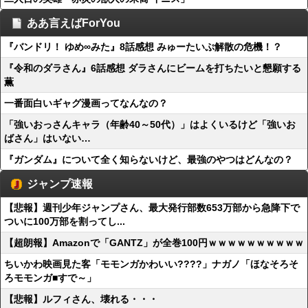
ああ言えばForYou
『バンドリ！ ゆめ∞みた』8話感想 みゅーたいぷ解散の危機！？
『令和のダラさん』6話感想 ダラさんにビームを打ちたいと懇願する
薫
一番面白いギャグ漫画ってなんなの？
「強いおっさんキャラ（年齢40～50代）」はよくいるけど「強いお
ばさん」はいない…
『ガンダム』について全く知らないけど、最強のやつはどんなの？
ジャンプ速報
【悲報】週刊少年ジャンプさん、最大発行部数653万部から急降下で
ついに100万部を割ってし...
【超朗報】Amazonで「GANTZ」が全巻100円ｗｗｗｗｗｗｗｗｗｗ
ちいかわ映画見た客「モモンガかわいい????」ナガノ「ほなそろそ
ろモモンガ■すで～」
【悲報】ルフィさん、壊れる・・・