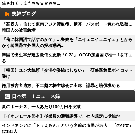
生されてしまうｗｗｗｗｗｗ...
笑韓ブログ
「高収入」信じて東南アジア渡航後、携帯・パスポート奪われ監禁…
韓国人の被害急増
「俺に韓国語で話すのか？」…警察を「ニイェニイェニイェ」とから
かう韓国滞在外国人の投稿動画...
韓国で出生率が過去最低を更新「0.72」 OECD加盟国で唯一 1を下回
る
【韓国】ユン大統領「交渉や妥協はしない」 研修医集団ボイコット
受け
徴用被害者遺族、不二越の株主総会に出席 謝罪と賠償求める
日本第一！ニュース録
夏のボーナス、一人あたり100万円を突破
【イオンモール熊本】従業員の避難誘導で、社内規定に抵触か
インドネシアに「ドラえもん」という名前の市民が16人 「のび太」
は181人