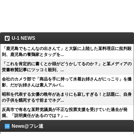
U-1 NEWS
「鹿児島でもこんなの出さんて」と大阪に上陸した某料理店に批判殺
到、鹿児島の養鶏家とタッグを...
「これを肯定的に書くとか頭がどうかしてるのか？」と某メディアの
焚書称賛記事にツッコミ殺到、...
会社のカメラ部で「商品を手に持って水着お姉さんがにっこり」を撮
影、だがお姉さんは素人アルバ...
昭和を代表する女優の晩年があまりにも寂しすぎる！と話題に、自身
の子供を餓死する寸前までネグ...
反高市で有名な某野党議員が不正な投票支援を受けていた過去が発
掘、「説明責任があるのでは？」...
News@フレ速