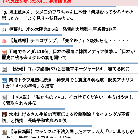
トの支援を断ったのに、損害賠償請...
堺正章さん、タメ口のフワちゃんに本音「何度殴ってやろうかと
思ったか」「よく見りゃ妖怪みたい...
伊藤忠、米の太陽光2.5倍 発電能力増強へ事業費2兆円
【超速報】チョコザップ、『完全終了』のお知らせ・・・・・
五輪で金メダル18個、日本の躍進に韓国メディア衝撃…「日本が
歴史に残る金メダルの宴を開いて...
【悲報】ゴルフ講師(37)と芸能マネージャー(34)、寝てる間に…
南海トラフ危機に続き…神奈川でも震度５弱地震 防災アナリス
トが「４つの準備」を指南
【同人誌】「私たちのマ●︎コ、イカせてください」キミはやさし
く寝取られる外伝
水木しげるさん生前の言葉伝える投稿削除「タイミングが不適
切」と指摘 長崎平和式典の直後
【毎日新聞】フランスに不法入国したアフリカ人「いい暮らしが
したい。密航ボートできた」「ジャ...