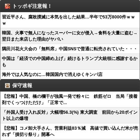
トッポギ注意報！
習近平さん、腐敗撲滅に本気を出した結果…半年で53万8000件ｗｗ
ｗ
韓国、火事で無人になったスーパーに女が侵入→食料を大量に盗む→
翌日また来店した理由がヤバい
隅田川花火大会の「無料席」中国SNSで普通に転売されていた・・・
中国は「経済での中国締め上げ」続けるトランプ大統領に感謝するか
も
海外では人気なのに…韓国国内で消えゆくキンパ店
保守速報
【悲報】中国、橋の欄干が強風一発で粉々に 鉄筋ゼロ 当局「接着
剤でくっつけただけ」「正常で...
「外国人受け入れ反対」大幅増56.3(%) 東大調査 前回から20ポイン
ト以上の爆増
【悲報】コメ卸大手さん、営業利益83％減 高値で買い込んだ米が売
れず「損切り祭り」開幕へ