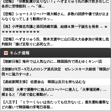
【悲報】『宗教配慮が足りない！』へずまりゅう氏の豚汁炊き出しに
各所に苦情殺到 → へ「保...
【悲報】ショートスリーパー堀大輔さん、多数の誹謗中傷で涙が止ま
らなくなってしまう動画がネッ...
【祝】小坪慎也市議と添田詩織市議、結婚＆第一子誕生を発表 → ｗ
ｗｗｗｗｗｗｗｗｗｗｗ
【悲報】へずまりゅう氏、熊本支援中に山口花火大会参加が発覚し批
判殺到「揚げ足取りに必死な方...
キムチ速報
【朝鮮日報】海外では人気なのに…韓国国内で消えゆくキンパ店
北朝鮮が3万～5万人のロシア派兵決定 ゼレンスキー大統領「韓国が
我々に協力すべき」
【産経新聞主張】 佐渡金山 韓国は反日を持ち込むな
【韓国】 火事で避難中に無人のスーパーに侵入し「火事場泥棒」…
捕まると「月経で盗む衝動が」...
【八王子】「ミラーくらいは当たっても仕方ないと」過失運転傷害な
どの疑いで韓国籍の宋竜巳容疑...