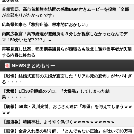
退を発表
首相官邸、高市首相熊本訪問の感動BGM付きムービーを投稿「全部
が全部ありがたかったです」
広島県知事ら「核抑止論、根本的におかしい」
内閣広報官「高市総理が避難所を３分しか視察しなかったなんてデ
マ！50分いたぞ????」 →...
再審見直し法案、稲田朋美議員らが頑張るも敗北し冤罪当事者が失望
する内容に終わる
NEWSまとめもりー
【戦慄】結婚式直前の夫婦が直面した「リアル死の恐怖」がヤバすぎ
る・・・・
【悲報】1日30分睡眠のプロ、『大爆発』してしまった結
果・・・・・
【朗報】56歳・及川光博、おじさん達に『希望』を与えてしまうｗｗ
ｗｗ
【超速報】靖國神社、ようやく気づくｗｗｗｗｗｗｗｗｗｗ
【画像】全身入れ墨の彫り師、『とんでもない正論』を吐いて30万再