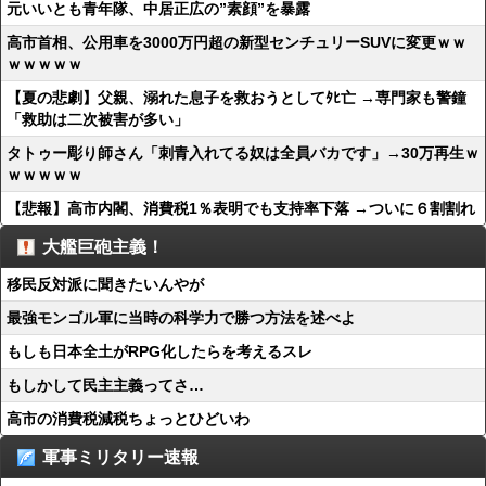
元いいとも青年隊、中居正広の”素顔”を暴露
高市首相、公用車を3000万円超の新型センチュリーSUVに変更ｗｗ
ｗｗｗｗｗ
【夏の悲劇】父親、溺れた息子を救おうとしてﾀﾋ亡 →専門家も警鐘
「救助は二次被害が多い」
タトゥー彫り師さん「刺青入れてる奴は全員バカです」→30万再生ｗ
ｗｗｗｗｗ
【悲報】高市内閣、消費税1％表明でも支持率下落 →ついに６割割れ
大艦巨砲主義！
移民反対派に聞きたいんやが
最強モンゴル軍に当時の科学力で勝つ方法を述べよ
もしも日本全土がRPG化したらを考えるスレ
もしかして民主主義ってさ…
高市の消費税減税ちょっとひどいわ
軍事ミリタリー速報