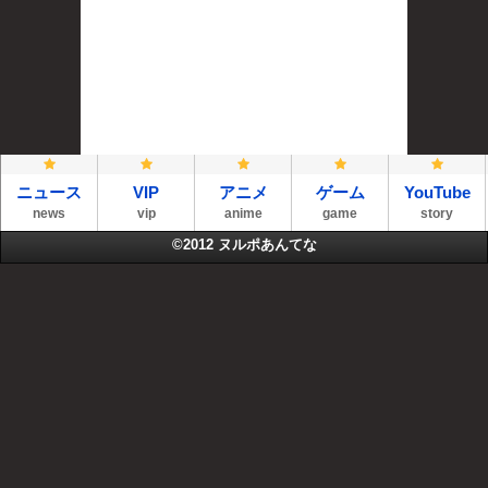
ニュース
VIP
アニメ
ゲーム
YouTube
news
vip
anime
game
story
©2012
ヌルポあんてな