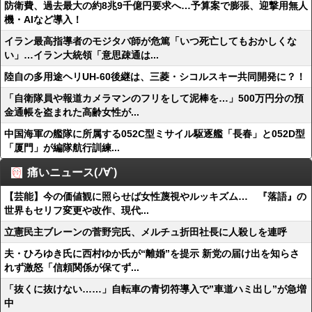
防衛費、過去最大の約8兆9千億円要求へ…予算案で膨張、迎撃用無人
機・AIなど導入！
イラン最高指導者のモジタバ師が危篤「いつ死亡してもおかしくな
い」…イラン大統領「意思疎通は...
陸自の多用途ヘリUH-60後継は、三菱・シコルスキー共同開発に？！
「自衛隊員や報道カメラマンのフリをして泥棒を…」500万円分の預
金通帳を盗まれた高齢女性が...
中国海軍の艦隊に所属する052C型ミサイル駆逐艦「長春」と052D型
「厦門」が編隊航行訓練...
痛いニュース(ﾉ∀`)
【芸能】今の価値観に照らせば女性蔑視やルッキズム… 『落語』の
世界もセリフ変更や改作、現代...
立憲民主ブレーンの菅野完氏、メルチュ折田社長に人殺しを連呼
夫・ひろゆき氏に西村ゆか氏が“離婚”を提示 新党の届け出を知らさ
れず激怒「信頼関係が保てず...
「抜くに抜けない……」自転車の青切符導入で”車道ハミ出し”が急増
中