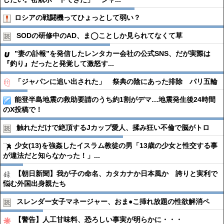
ロシアの戦闘機ってひょっとして弱い？
SODの研修中のAD、ま◯ことしか見られてなくて草
”妻の訃報”を発信したレンタカー会社の公式SNS、だが実際は
『釣り』だったと発覚して激怒す...
「ジャパンに追い出された」 祭典の陰にあった排除 パリ五輪
能登半島地震の救助要請のうち約1割がデマ…地震発生後24時間
のX投稿で！
触れただけで絶頂するJカップ愛人、揉み狂い不倫で脳がトロ
少女(13)を強姦したイスラム教徒の男「13歳の少女と性交する事
が違法だと知らなかった！」...
【朝日新聞】我が子の命名、カタカナか日本風か 誇りと実利で
悩む外国出身親たち
スレンダー女子マネージャー、おま●︎こ挿れ放題の性欲解消ペ
【警告】人工甘味料、恐ろしい事実が明らかに・・・