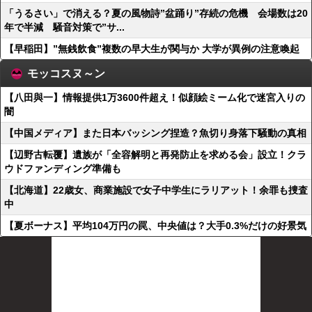
「うるさい」で消える？夏の風物詩”盆踊り”存続の危機 会場数は20
年で半減 騒音対策で”サ...
【早稲田】”無銭飲食”複数の早大生が関与か 大学が異例の注意喚起
モッコスヌ～ン
【八田與一】情報提供1万3600件超え！似顔絵ミーム化で迷宮入りの
闇
【中国メディア】また日本バッシング捏造？魚切り身落下騒動の真相
【辺野古転覆】遺族が「全容解明と再発防止を求める会」設立！クラ
ウドファンディング準備も
【北海道】22歳女、商業施設で女子中学生にラリアット！余罪も捜査
中
【夏ボーナス】平均104万円の罠、中央値は？大手0.3%だけの好景気