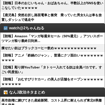
【朗報】日本のおじいちゃん・おばあちゃん、半数以上がSNSを使い
こなしていたｗｗｗｗｗ
【鹿児島】突然右折し路面電車と衝突 乗っていた男女3人は車を放
置しダッシュで逃走中
watch@2ちゃんねる
【朗報】Amazon「マンガ毎週末セール（50%還元）」アツいスポー
ツマンガ祭り最終日到来...
痩せたい奴はブラックコーヒー飲めｗｗｗｗｗｗｗｗｗｗｗｗｗ
【朗報】アニメ「鉄鍋のジャン」、普通にクソ面白いｗｗｗｗｗｗｗ
ｗｗｗｗ
【悲報】彫り師YouTuber「タトゥー入れてる奴は全員バカです。す
ごい民度低い」
【朗報】「おむすびリヤカー」の美人が店舗をオープンｗｗｗｗｗｗ
ｗｗｗｗｗｗ
なんJ政治ネタまとめ
高市政権に媚びてきた産経新聞、コスト上昇に耐えられず東北6県撤