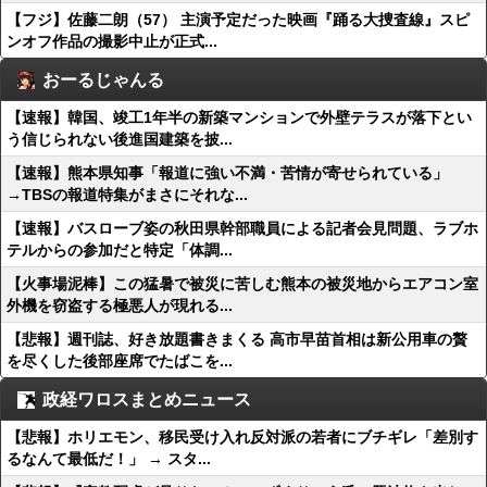
【フジ】佐藤二朗（57） 主演予定だった映画『踊る大捜査線』スピ
ンオフ作品の撮影中止が正式...
おーるじゃんる
【速報】韓国、竣工1年半の新築マンションで外壁テラスが落下とい
う信じられない後進国建築を披...
【速報】熊本県知事「報道に強い不満・苦情が寄せられている」
→TBSの報道特集がまさにそれな...
【速報】バスローブ姿の秋田県幹部職員による記者会見問題、ラブホ
テルからの参加だと特定「体調...
【火事場泥棒】この猛暑で被災に苦しむ熊本の被災地からエアコン室
外機を窃盗する極悪人が現れる...
【悲報】週刊誌、好き放題書きまくる 高市早苗首相は新公用車の贅
を尽くした後部座席でたばこを...
政経ワロスまとめニュース
【悲報】ホリエモン、移民受け入れ反対派の若者にブチギレ「差別す
るなんて最低だ！」 → スタ...