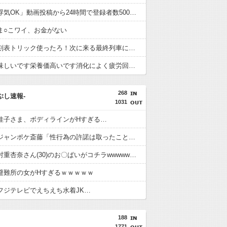
ヒカル「浮気OK」動画投稿から24時間で登録者数500万人割れ12万人減、コメント約４万件超
ま○こワイ、お金がない
犯人「時刻表トリック使ったろ！次に来る最終列車に乗り継ぎすればアリバイ成立や！」
蜂蜜「美味しいです栄養価高いです消化によく疲労回復の効力もあります」←お前らが飲まない理由
268
つぶし速報-
1031
佳子さま、ボディラインがHすぎる…
【悲報】ジャンポケ斎藤「性行為の許諾は取ったことありません」
【画像】村重杏奈さん(30)のお〇ぱいがコチラwwwwwwwwwwww
避難所の女がHすぎるｗｗｗｗｗ
フジテレビでえちえち水着JK…
188
1771