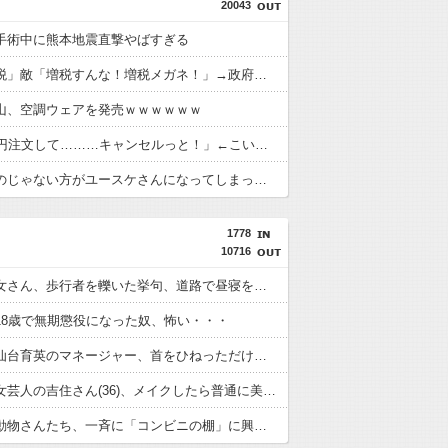
20043
手術中に熊本地震直撃やばすぎる
政府「増税」敵「増税すんな！増税メガネ！」→政府「減税」敵「減税すんな！社会保障どうなる！」
山、空調ウェアを発売ｗｗｗｗｗｗ
女「43億円注文して………キャンセルっと！」←こいつの目的
ダイアンのじゃない方がユースケさんになってしまっているという事実←これ
1778
10716
【悲報】女さん、歩行者を轢いた挙句、道路で昼寝をしようとしてしまう
18歳で無期懲役になった奴、怖い・・・
【悲報】仙台育英のマネージャー、首をひねっただけでなぜかウインクしたことにされてしまう
【悲報】女芸人の吉住さん(36)、メイクしたら普通に美人の部類だったと判明
【驚愕】動物さんたち、一斉に「コンビニの棚」に興味を示し始める・・・