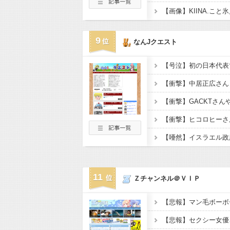
9
なんJクエスト
11
Ｚチャンネル＠ＶＩＰ
【悲報】マン毛ボーボ