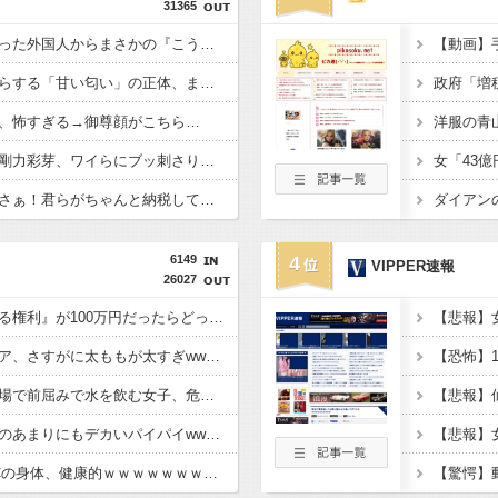
31365
【驚愕】マチアプで会った外国人からまさかの『こう』言われたんやがこれワイ詰みか？？？？？？？
【動画】
【衝撃】若い女の子からする「甘い匂い」の正体、まさか分からないDTなんておらんよな？よな？w w w w w w w w w w w
、怖すぎる→御尊顔がこちら…
洋服の青
【画像】令和最新版の剛力彩芽、ワイらにブッ刺さりまくりと話題にw w w w w w w w w w w w w
【怒報】国税庁「あのさぁ！君らがちゃんと納税してくれないとこうなっちゃうけどどうする？！」←これw w w w w w w w
6149
4
VIPPER速報
26027
『この美人と結婚できる権利』が100万円だったらどっち選ぶwwwww
最近の美少女フィギュア、さすがに太ももが太すぎwwwww
【恐怖】
【動画】公園の水飲み場で前屈みで水を飲む女子、危うく乳が見えてしまう
【画像】アナウンサーのあまりにもデカいパイパイwwwwwwww
【画像あり】最近のJCの身体、健康的ｗｗｗｗｗｗｗｗｗｗｗｗｗｗｗ