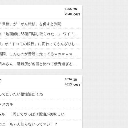
1255
2640
「果糖」が「がん転移」を促すと判明
積水ハウス「地面師に55億円騙し取られた…」 ワイ「はえーかわいそう…会社滅茶苦茶やろなぁ」
「住信SBI」が「ドコモの銀行」に変わってうんざりしてるやつｗｗｗｗｗｗｗ
【画像】福岡、こんなのが普通に走ってるｗｗｗｗｗｗｗｗｗｗｗｗｗｗｗｗ
【画像】日本さん、避難所が各国と比べて優秀過ぎると話題に
1034
ズ
4613
ってだいたい根性論だよね
メスガキ
●●ル、一周してやっぱり醤油が美味しい
コニーちゃん知らないってマジ！？