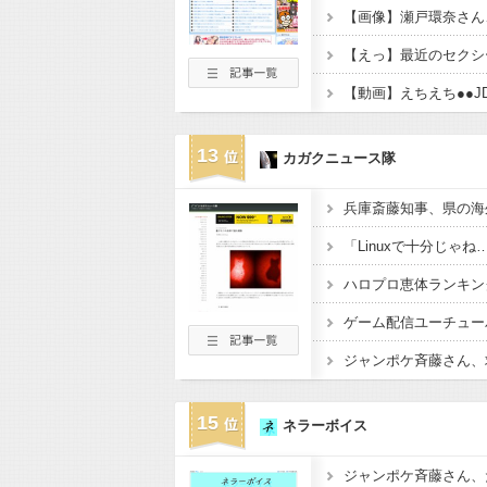
【画像】瀬戸環奈さん
【えっ】最近のセクシ
13
カガクニュース隊
ハロプロ恵体ランキング
ジャンポケ斉藤さん、求
15
ネラーボイス