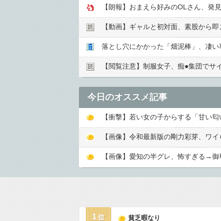
【朗報】おまえら好みのOLさん、発
【動画】ギャルと初対面、素股から即ズ
落とし穴にかかった「畑泥棒」、凄い
【閲覧注意】制服女子、痴●︎集団でサイ
今日のオススメ記事
【画像】令和最新版の剛力彩芽、ワイらにブッ刺
【画像】愛知の半グレ、怖すぎる→御
1
貧乏暇なり