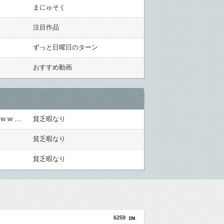
まにゅそく
注目作品
ずっと日曜日のターン
おすすめ動画
【衝撃】若い女の子からする「甘い匂い」の正体、まさか分からないDTなんておらんよな？よな？w w w w w w w w w w w
貧乏暇なり
貧乏暇なり
貧乏暇なり
6259