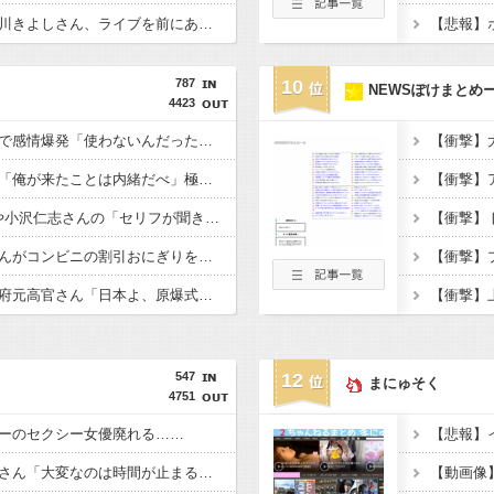
【画像】KIINA.こと氷川きよしさん、ライブを前にあたシコ欲全開ｗｗｗｗｗｗ
787
10
NEWSぽけまとめ
4423
【号泣】初の日本代表で感情爆発「使わないんだったら呼ぶな！」福田正博さんが涙の訴え・・・・・・・・・
【衝撃】中居正広さん「俺が来たことは内緒だべ」極秘で熊本ボランティア・・・・・・・・・
【衝撃】GACKTさんや小沢仁志さんの「セリフが聞き取れない」日本語作品を字幕で見る人が増えた背景・・・・・・・・・
【衝撃】ヒコロヒーさんがコンビニの割引おにぎりを〝絶対買わない〟理由・・・・・・・・・
【唖然】イスラエル政府元高官さん「日本よ、原爆式典とか被害者面やめね？中国人虐殺したくせに」・・・・・・・・・
547
12
まにゅそく
4751
ーのセクシー女優廃れる……
【悲報】セクシー女優さん「大変なのは時間が止まるやつの撮影」←ばらしてしまうｗ
【動画像