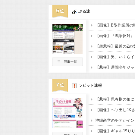
5
ぶる速
【画像】B型作業所の
【超悲報】最近のZの
7
ラビット速報