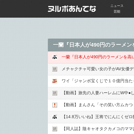
ニュース
芸能
一蘭『日本人が490円のラーメ
一蘭『日本人が490円のラーメンを高
メチャクチャ可愛い女の子がAV女優
ワイ「ジャンボ宝くじで１０億円当た
【動画】旅先の人妻ハーレムにW中●︎
【動画】まんさん「その笑い方ムカつ
【14.8万いいね】王将でにんにくゼ
【同人誌】陰キャオタクカメコのママ