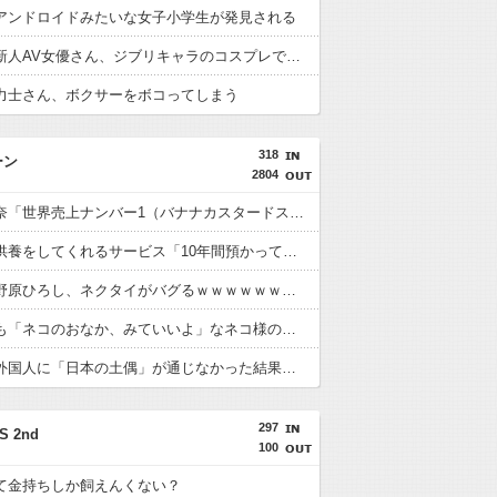
アンドロイドみたいな女子小学生が発見される
【画像】新人AV女優さん、ジブリキャラのコスプレでチンポを硬めてくるｗｗｗｗｗｗｗ
力士さん、ボクサーをボコってしまう
318
ーン
2804
東京ばな奈「世界売上ナンバー1（バナナカスタードスポンジケーキにおいて）」←コレｗｗｗｗｗ
ドメイン供養をしてくれるサービス「10年間預かってくれて、DNSに何も登録しない」←コレ良くね？
【悲報】野原ひろし、ネクタイがバグるｗｗｗｗｗｗｗｗ
あくまでも「ネコのおなか、みていいよ」なネコ様のポーズがコチラｗｗｗｗｗｗ
【悲報】外国人に「日本の土偶」が通じなかった結果ｗｗｗｗｗｗｗ
297
S 2nd
100
て金持ちしか飼えんくない？