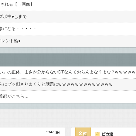
見される【→画像】
ボ中●︎しまで
事になる・・・・・
レント輪●︎
さりまくりと話題にw w w w w w w w w w w w w
尊顔がこちら…
9347
2
ピカ速