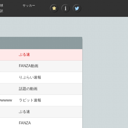
球
サッカー
訳
ぶる速
FANZA動画
りぷらい速報
話題の動画
wwww
ラビット速報
ぶる速
FANZA