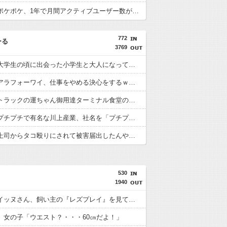
【悲報】ポケポケ、1年で月間アクティブユーザー数が1600万人減少
772
ーる
3769
【衝撃】大学生の頃に出会った小学生と大人になってから再会し結婚した男、めちゃくちゃ叩かれてしまうｗｗｗｗｗ(※画像あり)
【衝撃】アラフォーワイ、仕事をやめる決心をするｗｗｗｗｗ
【衝撃】トラックの運ちゃん御用達ターミナル食堂のオムライスが強すぎるｗｗｗｗｗ(※画像あり)
【衝撃】プチプチで有名な川上産業、社名を「プチプチ株式会社」に変更されるｗｗｗｗｗ
【衝撃】上司からタコ殴りにされて被害届出したんやけど示談金どれくらいいけそう？ｗｗｗｗｗ
530
1940
【悲報】イッヌさん、飼い主の『レズプレイ』を見てドン引き・・・
】女の子「ウエスト？・・・60㎝だよ！」