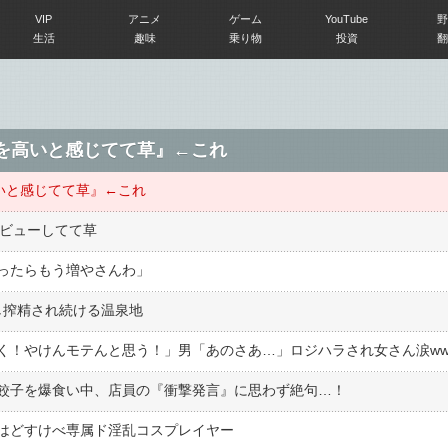
VIP
アニメ
ゲーム
YouTube
野
生活
趣味
乗り物
投資
翻
ンを高いと感じてて草』←これ
いと感じてて草』←これ
デビューしてて草
ったらもう増やさんわ」
し搾精され続ける温泉地
く！やけんモテんと思う！」男「あのさあ…」ロジハラされ女さん涙ww
ロ餃子を爆食い中、店員の『衝撃発言』に思わず絶句…！
はどすけべ専属ド淫乱コスプレイヤー