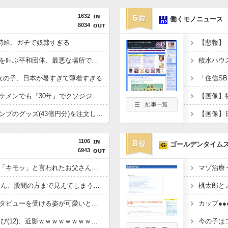
1632
6
働くモノニュース
8034
時給、ガチで奴隷すぎる
【悲報】
【画像】『戦争反対』を叫ぶ平和団体、最悪な場所でデモをしてしまう
女の子、日本が暑すぎて薄着すぎる
【画像】男、いくらイケメンでも『30年』でクソジジいになってしまう
【悲報】週間少年ジャンプのグッズ(43億円分)を注文し全てキャンセルした女逮捕・・・
1106
8
ゴールデンタイム
6943
【悲報】思春期の娘に「キモッ」と言われたお父さん、グレる
マゾ治療
【画像】ヘソ出しJKさん、股間の方まで見えてしまうｗｗｗｗｗｗｗｗｗ
桃太郎と
沖縄尚学のチアがインタビューを受ける姿が可愛いと話題に（※動画あり）
カップ●
【画像】ギャルJSりりぴ(12)、近影ｗｗｗｗｗｗｗｗｗｗ
今の子は