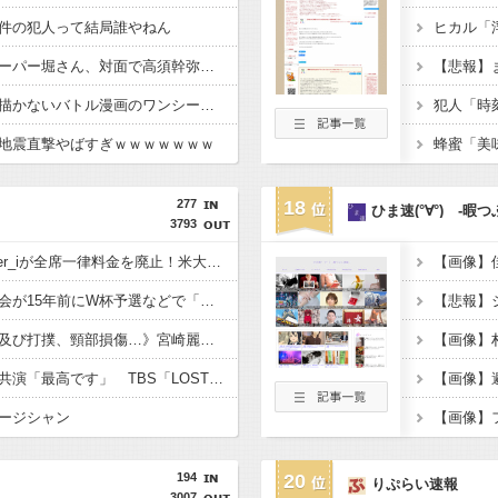
件の犯人って結局誰やねん
【動画】ショートスリーパー堀さん、対面で高須幹弥にキレる
【悲報】
【画像】女漫画家しか描かないバトル漫画のワンシーンが発見さらるwwwwwwwwwwwwwwwwwwwwwwwwwww
地震直撃やばすぎｗｗｗｗｗｗｗ
277
18
ひま速(°∀°) -暇
3793
【VIP席3万超】Number_iが全席一律料金を廃止！米大手エージェント会社と契約で進む“世界標準”化
【画像】
激震！韓国サッカー協会が15年前にW杯予選などで「外国人審判を性的接待していた」疑惑のスキャンダルが発覚！7試合20人が対象で日本人審判が含まれていたとの指摘も…
《全身打撲、頭部裂傷及び打撲、頸部損傷…》宮崎麗果の「DVの怪我」夫・黒木啓司の逮捕で始まる「夫婦の闘争」
小栗旬、横浜流星と初共演「最高です」 TBS「LOST10」出演決定、民放ドラマのレギュラー5年ぶり
【画像】
ージシャン
【画像】
194
20
りぷらい速報
3007