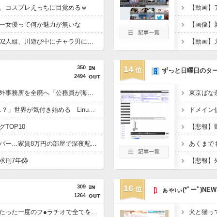
、コスプレえっちに目覚めるｗ
【動画】
ー女優って何か魅力が無いな
【動画】えちえち●●JD2人組、川遊び中にチャラ男にナンパされるｗ
【動画】
350
14
ずっと日曜日のタ
2494
兵庫斎藤知事、県の海外事務所を全廃へ「公務員が海外で遊ぶためにあるだけ」 [963243619]
「Linuxで十分じゃね…？」世界が気付き始める Linuxの市場シェアが初めて10%超える Windows窮地 [323057825]
TOP10
ゲーム配信ユーチューバー…家賃8万円の部屋で深夜配信→管理会社から厳重注意されてお気持ち表明
刑7年😱
309
16
ぁゃιぃ(*ﾟーﾟ)NEW
1264
ジャンポケ斉藤さん、たった一度のフ●ラチオで全てを失ってしまう
犬と猫っ