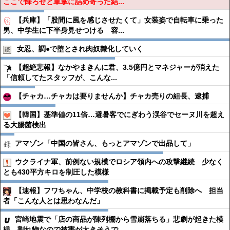
ここで降ろせと車掌に詰め寄った結...
【兵庫】「股間に風を感じさせたくて」女装姿で自転車に乗った
男、中学生に下半身見せつける 容...
女忍、調●︎で堕とされ肉奴隷化していく
【超絶悲報】なかやまきんに君、3.5億円とマネジャーが消えた
「信頼してたスタッフが、こんな...
【チャカ…チャカは要りませんか】チャカ売りの組長、逮捕
【韓国】基準値の11倍…避暑客でにぎわう渓谷でセーヌ川を超え
る大腸菌検出
アマゾン「中国の皆さん、もっとアマゾンで出品して」
ウクライナ軍、前例ない規模でロシア領内への攻撃継続 少なく
とも430平方キロを制圧した模様
【速報】フワちゃん、中学校の教科書に掲載予定も削除へ 担当
者「こんな人とは思わなんだ」
宮崎地震で「店の商品が陳列棚から雪崩落ちる」悲劇が起きた模
様、割れ物なので被害が大きそうで...