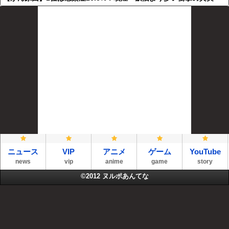
ニュース
VIP
アニメ
ゲーム
YouTube
news
vip
anime
game
story
©2012
ヌルポあんてな