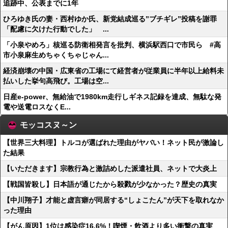
追跡中、公表までに1年
ひろゆき氏の妻・西村ゆか氏、新党結成巡る”ブチギレ”投稿を謝罪
「配慮に欠けた行動でした」 ...
「小泉やめろ」核巡る防衛相発言を批判、横浜駅西口で市民ら #高
市小泉麻生めちゃくちゃじゃん...
経済崩壊の中国・広東省の工場にて経営者が従業員に半年以上給料未
払いした挙句高飛び。工場は空...
日産e-power、無給油で1980km走行しギネス記録を達成、無駄な発
電や送電ロスなくE...
モッコスヌ～ン
【世界三大料理】トルコが選ばれた理由がヤバい！ネット民が激論し
た結果
【いただきます】宗教行為と激詰めした派遣社員、ネットで大炎上
【戦国皆殺し】日本語が通じたから殺戮が少なかった？歴史の真実
【中川翔子】才能と虚言癖が同居する“しょこたん”が天下を取れなか
った理由
【がん原因】1位は感染症16.6%！喫煙・飲酒より多い衝撃の真実