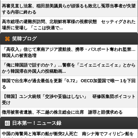
再審見直し法案、稲田朋美議員らが頑張るも敗北し冤罪当事者が失望
する内容に終わる
高市総理の避難所訪問、北朝鮮将軍様の視察状態 セッティグされた
場所に登場し 「ここは快適で...
笑韓ブログ
「高収入」信じて東南アジア渡航後、携帯・パスポート奪われ監禁…
韓国人の被害急増
「俺に韓国語で話すのか？」…警察を「ニイェニイェニイェ」とから
かう韓国滞在外国人の投稿動画...
韓国で出生率が過去最低を更新「0.72」 OECD加盟国で唯一 1を下回
る
【韓国】ユン大統領「交渉や妥協はしない」 研修医集団ボイコット
受け
徴用被害者遺族、不二越の株主総会に出席 謝罪と賠償求める
日本第一！ニュース録
中国の海警局と海軍の船が衝突2人死亡 南シナ海でフィリピン船を