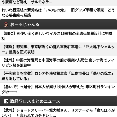
や腹痛など訴え…サルモネラ...
れいわ新選組の新党名は「いのちの党」 旧グッズ半額で販売 どう
なる秘書給与疑惑
おーるじゃんる
【BBC】AI使い全く新しいウイルス16種類の全遺伝情報設計に初成
功
【速報】都知事、東京駅近くの都八重洲駐車場に「巨大地下シェルタ
ー」整備を正式表明
【速報】中国の海警局と中国海軍の船が衝突2人死亡 南シナ海でフィ
リピン船を追跡中
【平和宣言を非難】ロシア外務省報道官「広島市長は『偽りの呪文』
繰り返している」
【急いで引っ越せ】日本人が減り｢外国人が増えた｣市区町村ランキン
グｷﾀ━━!
政経ワロスまとめニュース
【悲報】ショートスリーパー堀大輔さん、リスナーから「寝たほうが
いい！」と言われてガチギレし...