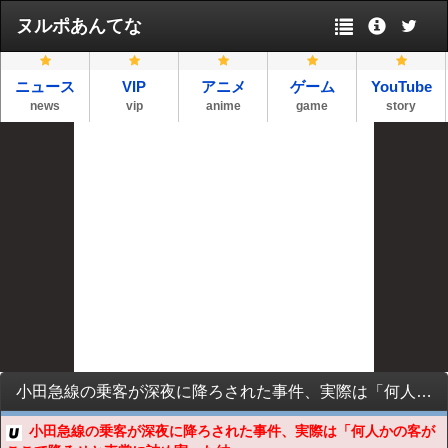
ヌルポあんてな
ニュース
VIP
アニメ
ゲーム
YouTube
news
vip
anime
game
story
小田急線の乗客が深夜に降ろされた事件、実際は「何人かの客がここで降ろせと車掌に詰め寄った結果」だとの証言が出た模様
小田急線の乗客が深夜に降ろされた事件、実際は「何人かの客が