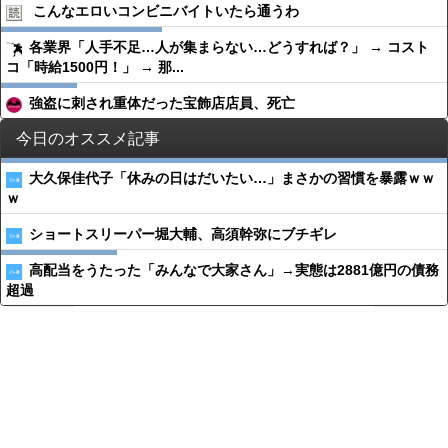
こんなエロいコンビニバイトいたら通うわ
各業界「人手不足…人が集まらない…どうすれば？」 → コスト
コ「時給1500円！」 → 那...
強盗に刺され重体だった宝飾店店員、死亡
今日のオススメ記事
大久保佳代子「休みの日はだいたい…」まさかの習慣を暴露ｗｗ
ｗ
ショートスリーパー堀大輔、高須幹弥にブチギレ
高配当をうたった「みんなで大家さん」→実態は2881億円の債務
超過