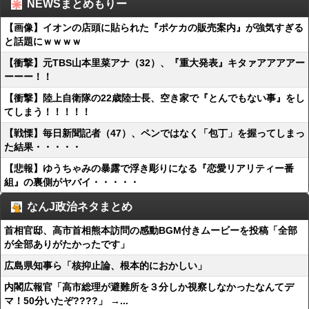
NEWSまとめもりー
【画像】イオンの店頭に貼られた『ポケカの販売案内』が強気すぎる
と話題にｗｗｗｗ
【衝撃】元TBS山本里菜アナ（32）、『重大発表』キタァアアアアー
ーーー！！
【衝撃】陸上自衛隊の22歳陸士長、空き家で『とんでもない事』をし
てしまう！！！！！
【戦慄】毎日新聞記者（47）、ペンではなく「包丁」を握ってしまっ
た結果・・・・・
【悲報】ゆうちゃみの暴露で浮き彫りになる『恋愛リアリティー番
組』の裏側がヤバイ・・・・・
なんJ政治ネタまとめ
首相官邸、高市首相熊本訪問の感動BGM付きムービーを投稿「全部
が全部ありがたかったです」
広島県知事ら「核抑止論、根本的におかしい」
内閣広報官「高市総理が避難所を３分しか視察しなかったなんてデ
マ！50分いたぞ????」 →...