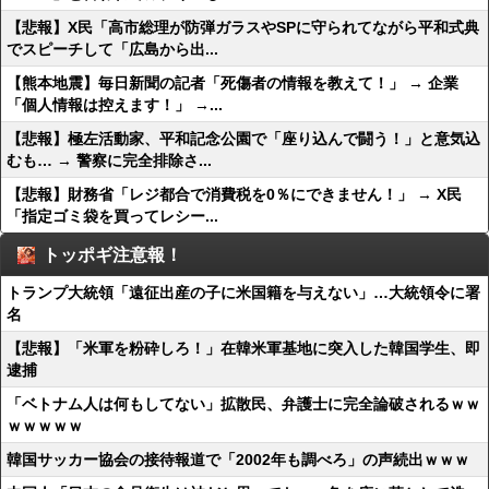
【悲報】X民「高市総理が防弾ガラスやSPに守られてながら平和式典
でスピーチして「広島から出...
【熊本地震】毎日新聞の記者「死傷者の情報を教えて！」 → 企業
「個人情報は控えます！」 →...
【悲報】極左活動家、平和記念公園で「座り込んで闘う！」と意気込
むも… → 警察に完全排除さ...
【悲報】財務省「レジ都合で消費税を0％にできません！」 → X民
「指定ゴミ袋を買ってレシー...
トッポギ注意報！
トランプ大統領「遠征出産の子に米国籍を与えない」…大統領令に署
名
【悲報】「米軍を粉砕しろ！」在韓米軍基地に突入した韓国学生、即
逮捕
「ベトナム人は何もしてない」拡散民、弁護士に完全論破されるｗｗ
ｗｗｗｗｗ
韓国サッカー協会の接待報道で「2002年も調べろ」の声続出ｗｗｗ