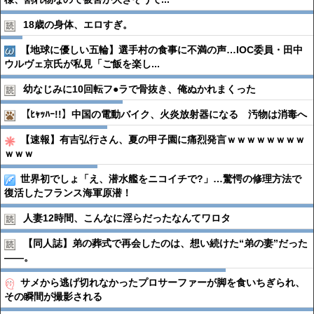
18歳の身体、エロすぎ。
【地球に優しい五輪】選手村の食事に不満の声…IOC委員・田中
ウルヴェ京氏が私見「ご飯を楽し...
幼なじみに10回転フ●︎ラで骨抜き、俺ぬかれまくった
【ﾋｬｯﾊｰ!!】中国の電動バイク、火炎放射器になる 汚物は消毒へ
【速報】有吉弘行さん、夏の甲子園に痛烈発言ｗｗｗｗｗｗｗｗ
ｗｗｗ
世界初でしょ「え、潜水艦をニコイチで?」…驚愕の修理方法で
復活したフランス海軍原潜！
人妻12時間、こんなに淫らだったなんてワロタ
【同人誌】弟の葬式で再会したのは、想い続けた“弟の妻”だった
――。
サメから逃げ切れなかったプロサーファーが脚を食いちぎられ、
その瞬間が撮影される