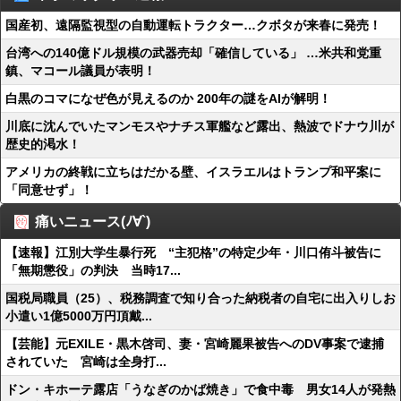
国産初、遠隔監視型の自動運転トラクター…クボタが来春に発売！
台湾への140億ドル規模の武器売却「確信している」 …米共和党重
鎮、マコール議員が表明！
白黒のコマになぜ色が見えるのか 200年の謎をAIが解明！
川底に沈んでいたマンモスやナチス軍艦など露出、熱波でドナウ川が
歴史的渇水！
アメリカの終戦に立ちはだかる壁、イスラエルはトランプ和平案に
「同意せず」！
痛いニュース(ﾉ∀`)
【速報】江別大学生暴行死 “主犯格”の特定少年・川口侑斗被告に
「無期懲役」の判決 当時17...
国税局職員（25）、税務調査で知り合った納税者の自宅に出入りしお
小遣い1億5000万円頂戴...
【芸能】元EXILE・黒木啓司、妻・宮崎麗果被告へのDV事案で逮捕
されていた 宮崎は全身打...
ドン・キホーテ露店「うなぎのかば焼き」で食中毒 男女14人が発熱