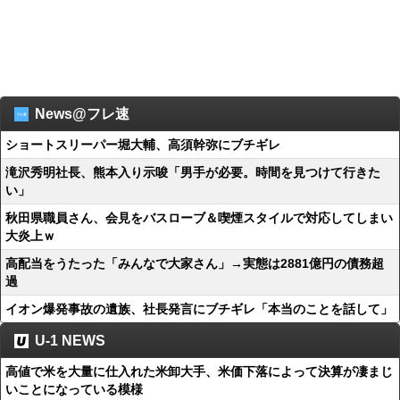
News@フレ速
ショートスリーパー堀大輔、高須幹弥にブチギレ
滝沢秀明社長、熊本入り示唆「男手が必要。時間を見つけて行きた
い」
秋田県職員さん、会見をバスローブ＆喫煙スタイルで対応してしまい
大炎上ｗ
高配当をうたった「みんなで大家さん」→実態は2881億円の債務超
過
イオン爆発事故の遺族、社長発言にブチギレ「本当のことを話して」
U-1 NEWS
高値で米を大量に仕入れた米卸大手、米価下落によって決算が凄まじ
いことになっている模様