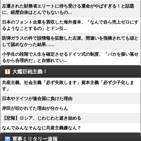
左遷された財務省エリートに待ち受ける運命がやばすぎる！と話題
に、経歴自体はとんでもないもの...
日本のフォント企業を買収した海外資本、「なんで自ら売上ゼロにす
るようなことするの」とドン引...
防弾ガラスの件で誤情報を拡散した左派、間違いを指摘されても頑と
して認めなかった結果……
小学生の段階で人生を確定させるドイツ式の制度、「バカを振い落せ
るから合理的だ」と自惚れてい...
大艦巨砲主義！
共産主義、社会主義「必ず失敗します」資本主義「必ず少子化しま
す」
日本やドイツが連合国に負けた理由
岸田が叩かれてた理由が分からん
【悲報】ロシア、じわじわと逝き始める
なんでみんなそんなに共産主義嫌なん？
軍事ミリタリー速報