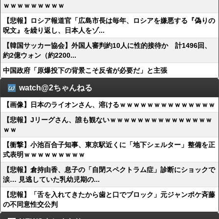
ｗｗｗｗｗｗｗｗｗ
【悲報】ロシア報道官「広島市長は毎年、ロシアを嫌悪する『偽りの
呪文』を繰り返し、日本人をゾ...
【韓国サッカー協会】外国人審判約10人に性的接待か 計1496回、
約2億ウォン（約2200...
中国政府「原爆投下の背景こそ反省が必要だ」と主張
watch@2ちゃんねる
【画像】日本のライオンさん、溶けるｗｗｗｗｗｗｗｗｗｗｗｗｗｗ
【悲報】Jリーグさん、誰も観ないｗｗｗｗｗｗｗｗｗｗｗｗｗｗｗ
ｗｗ
【衝撃】小池百合子知事、東京駅近くに「地下シェルター」整備を正
式表明ｗｗｗｗｗｗｗｗｗ
【悲報】倉持由香、息子の「自閉スペクトラム症」診断にショックで
涙… 見逃していた乳幼児期の...
【悲報】「舌を入れてきたから歯と口でブロック」元ジャンポケ斉藤
の不同意性交公判