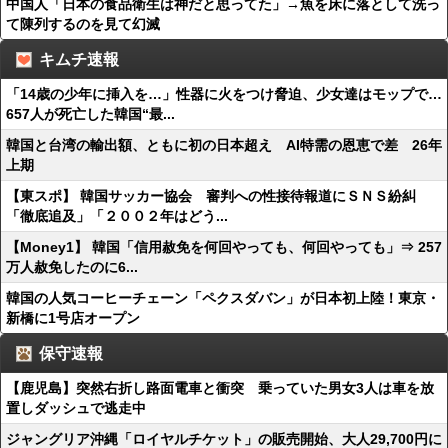
中国人「日本の食品衛生は神だと思ってた」→魚を床に落として洗っ
て陳列するのを見て幻滅
キムチ速報
「14歳の少年に挿入を…」性器に火をつけ脅迫、少女達はモップで…
657人が死亡した韓国“最...
韓国と台湾の輸出額、ともに初の日本超え AI特需の恩恵で差 26年
上期
【東スポ】 韓国サッカー協会 審判への性接待報道にＳＮＳ紛糾
「徹底追及」「２００２年はどう...
【Money1】 韓国「信用赦免を何回やっても、何回やっても」⇒ 257
万人赦免したのに6...
韓国の人気コーヒーチェーン「ペクスダバン」が日本初上陸！東京・
新橋に1号店オープン
保守速報
【鹿児島】突然右折し路面電車と衝突 乗っていた男女3人は車を放
置しダッシュで逃走中
ジャングリア沖縄「ロイヤルチケット」の販売開始、大人29,700円に