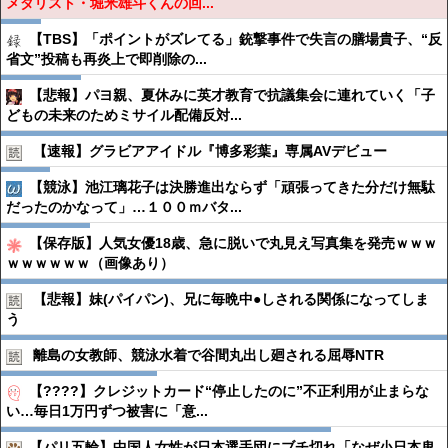
メダリスト・堀米雄斗くんの回...
【TBS】「ポイントがズレてる」銃撃事件で失言の膳場貴子、“反
省文”投稿も再炎上で即削除の...
【悲報】パヨ親、夏休みに英才教育で抗議集会に連れていく「子
どもの未来のためミサイル配備反対...
【速報】グラビアアイドル『博多彩葉』専属AVデビュー
【競泳】池江璃花子は決勝進出ならず「頑張ってきた分だけ無駄
だったのかなって」…１００ｍバタ...
【保存版】人気女優18歳、急に脱いで丸見え写真集を発売ｗｗｗ
ｗｗｗｗｗｗ（画像あり）
【悲報】妹(パイパン)、兄に毎晩中●︎しされる関係になってしま
う
離島の女教師、競泳水着で谷間丸出し廻される屈辱NTR
【????】クレジットカード“停止したのに”不正利用が止まらな
い…毎日1万円ずつ被害に「意...
【パリ五輪】中国人女性が日本選手団にブチ切れ「なぜ小日本鬼