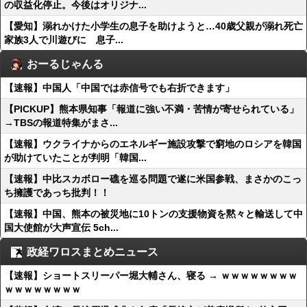
の収益化停止。今後はオリジナ...
【愛知】溺れかけた小学生の息子を助けようと…40歳父親が溺れ死亡
家族3人で川遊びに 息子...
おーるじゃんる
【速報】中国人「中国では赤信号でも右折できます」
【PICKUP】熊本県知事「報道に強い不満・苦情が寄せられている」
→TBSの報道特集がまさ...
【速報】ウクライナからのエネルギー施設攻撃で窮地のロシアを韓国
が助けていたことが判明「韓国...
【速報】中比スカボロー礁を巡る問題で遂に米国参戦、まさかのこっ
ち擁護であっち批判！！
【速報】中国、熊本の被災地に10トンの支援物資を黙々と輸送して中
国大使館が大声宣伝 5ch...
政経ワロスまとめニュース
【速報】ショートスリーパー堀大輔さん、寝る → ｗｗｗｗｗｗｗｗ
ｗｗｗｗｗｗｗｗ