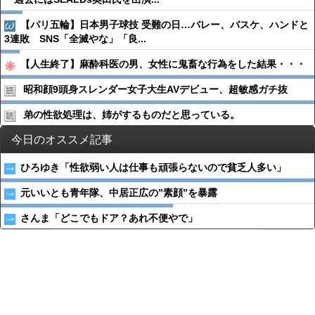
【パリ五輪】日本男子球技 受難の日…バレー、バスケ、ハンドと
3連敗 SNS「全滅やな」「良...
【人生終了】麻酔科医の男、女性に鬼畜な行為をした結果・・・
昭和顔9頭身スレンダー女子大生AVデビュー、超敏感ガチ抜
弟の性欲処理は、姉がするものだと思っている。
今日のオススメ記事
ひろゆき「性欲弱い人は仕事も頑張らないので貧乏人多い」
元いいとも青年隊、中居正広の”素顔”を暴露
さんま「どこでもドア？あれ不便やで」