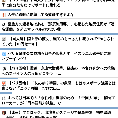
子は自分たちだけでボートに乗れる...
人生に過剰に絶望してる奴多すぎるよな
皇族方の避暑地である「那須御用邸」、心配した地元住民が『署
名運動』を起こすレベルのやばい環...
【同人誌】陸上部の彼女、顧問のおっさんに犯されて中●︎しされ
ていた【10円セール】
パリ五輪開会式成功も戦争の影落とす、イスラエル選手団に激し
いブーイング！
【パリ五輪】柔道・永山竜樹選手、疑惑の一本負け判定への抗議
へのスペイン人の反応がコチラ →...
【パリ五輪】 「沈みゆく韓国」の象徴 もはやスポーツ強国とは
言えない「ニッチ種目」だけの出...
すべては日本での「永住権」獲得のため…！中国人向け「移民ブ
ローカー」が「日本語能力試験」で...
【速報】フジロック、出演者がステージで福島差別 福島県議
「過去にはSEALDs奥田氏を出演...