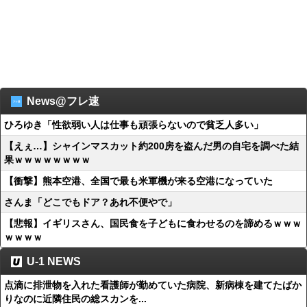
News@フレ速
ひろゆき「性欲弱い人は仕事も頑張らないので貧乏人多い」
【えぇ…】シャインマスカット約200房を盗んだ男の自宅を調べた結
果ｗｗｗｗｗｗｗｗ
【衝撃】熊本空港、全国で最も米軍機が来る空港になっていた
さんま「どこでもドア？あれ不便やで」
【悲報】イギリスさん、国民食を子どもに食わせるのを諦めるｗｗｗ
ｗｗｗｗ
U-1 NEWS
点滴に排泄物を入れた看護師が勤めていた病院、新病棟を建てたばか
りなのに近隣住民の総スカンを...