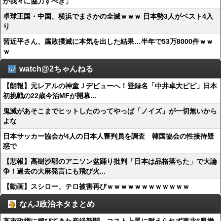
が我々に協力すべき」
卓球王国・中国、横浜でまさかの全滅ｗｗｗ 日本勢3人がベスト4入
り
習近平さん、腐敗撲滅に本気を出した結果…半年で53万8000件ｗｗ
ｗ
watch@2ちゃんねる
【朗報】元レアルの神童Ｊデビューへ！登録名「中井卓大ピピ」日本
初挑戦の22歳今治MFが開幕...
鬼滅があそこまでヒットしたのってやっぱ「ノイズ」が一切無いから
よな
日本サッカー協会が4人の日本人審判員を調査 韓国協会の性接待疑
惑で
【悲報】高樹沙耶のアニソン盆踊り批判「日本は品格落ちた」で大論
争！過去の大麻発言にも飛び火...
【動画】スシロー、テロ被害再びｗｗｗｗｗｗｗｗｗｗｗｗ
なんJ政治ネタまとめ