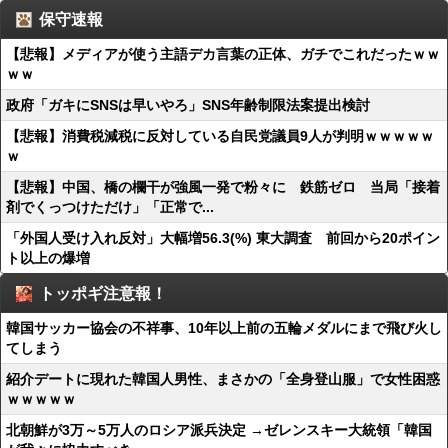
保守速報
【悲報】メディアが使う主語デカ言葉の正体、ガチでこれだったｗｗ
ｗｗ
政府「ガキにSNSは早いやろ」SNS年齢制限法案提出検討
【悲報】消費税減税に反対している自民党議員9人が判明ｗｗｗｗｗ
ｗ
【悲報】中国、橋の欄干が強風一発で粉々に 鉄筋ゼロ 当局「接着
剤でくっつけただけ」「正常で...
「外国人受け入れ反対」大幅増56.3(%) 東大調査 前回から20ポイン
ト以上の爆増
トッポギ注意報！
韓国サッカー協会の不祥事、10年以上前の五輪メダルにまで飛び火し
てしまう
紹介デートに現れた韓国人男性、まさかの「全身登山服」で女性困惑
ｗｗｗｗｗ
北朝鮮が3万～5万人のロシア派兵決定 →ゼレンスキー大統領「韓国