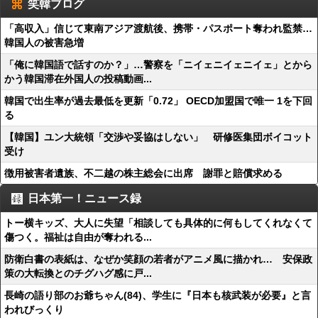
笑韓ブログ
「高収入」信じて東南アジア渡航後、携帯・パスポート奪われ監禁…
韓国人の被害急増
「俺に韓国語で話すのか？」…警察を「ニイェニイェニイェ」とから
かう韓国滞在外国人の投稿動画...
韓国で出生率が過去最低を更新「0.72」 OECD加盟国で唯一 1を下回
る
【韓国】ユン大統領「交渉や妥協はしない」 研修医集団ボイコット
受け
徴用被害者遺族、不二越の株主総会に出席 謝罪と賠償求める
日本第一！ニュース録
トー横キッズ、大人に失望「相談しても具体的に何もしてくれなくて
傷つく。福祉は自由が奪われる...
防衛白書の表紙は、なぜか笑顔の若者がアニメ風に描かれ… 安保政
策の大転換とのチグハグ感に戸...
長崎の語り部のお爺ちゃん(84)、学生に『日本も核武装が必要』と言
われびっくり