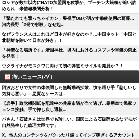
ロシアが数年以内にNATO加盟国を攻撃か、プーチン大統領が追い詰
められ…米情報機関分析！
「撃たれても撃っちゃイカン」警視庁OBが明かす拳銃使用の葛藤…
河内長野「2発で射殺」なぜ起...
なぜフランス人はこれほど日本が好きなのか？…中国ネット「中国と
北朝鮮を除いて日本が好き」！
「神聖なる場所です」靖国神社、境内におけるコスプレや軍装の禁止
を発表！
ウクライナがモスクワに向けて初の弾道ミサイルを発射か？！
痛いニュース(ﾉ∀`)
阿波おどりで女性の体強調した無断動画拡散、憤る踊り手「悲しいし
気持ち悪い」…悪質なケースは...
【岩手】政党機関紙を配達中の共産市議が当て逃げ…乗用車で民家フ
ェンス接触、手で押し戻し通報...
パさん「石破さんは世界でも珍しい、国民による石破辞めるなデモが
自然発生した総理大臣です」
X、他人のコンテンツをパクったり煽ってインプ稼ぎするアカウント