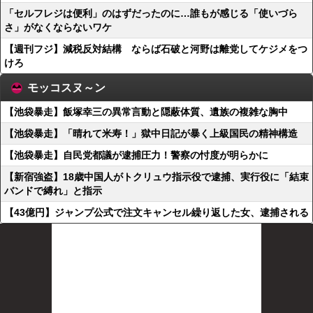
「セルフレジは便利」のはずだったのに…誰もが感じる「使いづら
さ」がなくならないワケ
【週刊フジ】減税反対結構 ならば石破と河野は離党してケジメをつ
けろ
モッコスヌ～ン
【池袋暴走】飯塚幸三の異常言動と隠蔽体質、遺族の複雑な胸中
【池袋暴走】「晴れて米寿！」獄中日記が暴く上級国民の精神構造
【池袋暴走】自民党都議が逮捕圧力！警察の忖度が明らかに
【新宿強盗】18歳中国人がトクリュウ指示役で逮捕、実行役に「結束
バンドで縛れ」と指示
【43億円】ジャンプ公式で注文キャンセル繰り返した女、逮捕される