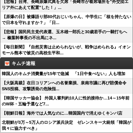
【悲報】台湾、長崎原爆式典を欠席「長崎市が着席場所を”外交団エ
リア外にあえて配置”した！」...
【原爆の日】被爆語り部80代おじいちゃん、中学生に「核を持たない
で日本を守れますか？」「日...
【悲報】国民民主党代表選、玉木雄一郎氏と30歳若手の一騎打ちへ
→ 榛葉幹事長の不出馬にネ...
【毎日新聞】『自然災害は止められないが、戦争はめられる』イオン
モール熊本で被災の高校生平和...
キムチ速報
韓国人のキムチ消費量が15年で急減 「1日中食べない」人も増加
【大阪高裁】在日コリアンへの名誉棄損、泉南市議に再び賠償命令
SNS投稿、攻撃誘発の危険指...
【韓国サッカー協会】 外国人審判約10人に性的接待か…14～15年前
のW杯・五輪予選など7...
【朝鮮日報】海外では人気なのに…韓国国内で消えゆくキンパ店
北朝鮮が3万～5万人のロシア派兵決定 ゼレンスキー大統領「韓国が
我々に協力すべき」