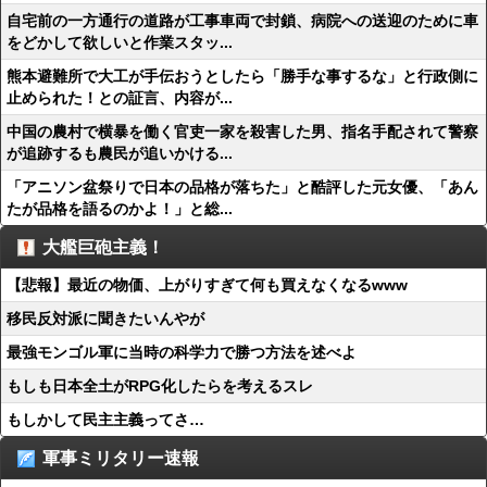
自宅前の一方通行の道路が工事車両で封鎖、病院への送迎のために車
をどかして欲しいと作業スタッ...
熊本避難所で大工が手伝おうとしたら「勝手な事するな」と行政側に
止められた！との証言、内容が...
中国の農村で横暴を働く官吏一家を殺害した男、指名手配されて警察
が追跡するも農民が追いかける...
「アニソン盆祭りで日本の品格が落ちた」と酷評した元女優、「あん
たが品格を語るのかよ！」と総...
大艦巨砲主義！
【悲報】最近の物価、上がりすぎて何も買えなくなるwww
移民反対派に聞きたいんやが
最強モンゴル軍に当時の科学力で勝つ方法を述べよ
もしも日本全土がRPG化したらを考えるスレ
もしかして民主主義ってさ…
軍事ミリタリー速報