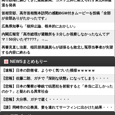
高市政権に媚びてきた産経新聞、コスト上昇に耐えられず東北6県撤
退を発表
首相官邸、高市首相熊本訪問の感動BGM付きムービーを投稿「全部
が全部ありがたかったです」
広島県知事ら「核抑止論、根本的におかしい」
内閣広報官「高市総理が避難所を３分しか視察しなかったなんてデ
マ！50分いたぞ????」 →...
再審見直し法案、稲田朋美議員らが頑張るも敗北し冤罪当事者が失望
する内容に終わる
NEWSまとめもりー
【速報】日本の防衛省、ようやく気づいた模様ｗｗｗｗｗ
【悲報】佐藤二朗、ガチで『深刻な状態』になってしまう・・・・
【悲報】日本の警察が拳銃で凶悪犯を射殺すると「本当に正しかった
のか？」と疑われる異常社会
【悲報】大分県、ガチで逝く・・・・・・
【謎】岡崎市の公務員、妻を連れてサーフィンに出かけた結果・・・