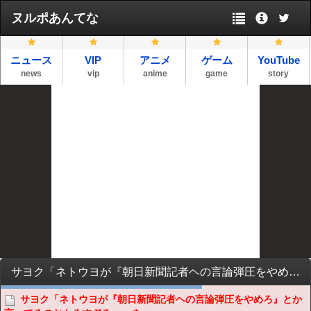
ヌルポあんてな
ニュース
VIP
アニメ
ゲーム
YouTube
news
vip
anime
game
story
サヨク「ネトウヨが『朝日新聞記者ヘの言論弾圧をやめろ』とか言ってるのおもろすぎるw」 ネット民「『言論弾圧は誰に対してもやるべきではない』と筋をとおしてるだけでは？」
サヨク「ネトウヨが『朝日新聞記者ヘの言論弾圧をやめろ』とか