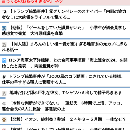
言ってるのおもろすぎるw」 ネッ...
【トランプ銃撃事件】元グリンベレーのスナイパー「内部の協力
者なしに大統領をライフルで撃てる...
【悲報】「ゲームをしていた議員がいた」 小学生が議会見学し
感想文で発覚 大河原町議を直撃
【同人誌】まろんの甘い檻〜愛が重すぎる地雷系の元カノに搾ら
れる話〜
ロシア海軍太平洋艦隊、との合同軍事演習「海上連合2024」を開
始したと発表…、両国艦艇が沖...
トランプ銃撃事件が「JOJO風のコラ動画」にされている模様、
仕事の早すぎる職人に驚嘆する人...
地味だけど隠れ巨乳な彼女、Tシャツハミ出しで精子尽きるま
「冷静な判断ができてない」 蓮舫氏 6時間で上沼、アッコ、
連合会長の3人に反論…落選後の止...
【悲報】イオン、純利益７割減 ２４年３～５月期 一体なぜ？
【宮城】「ゲームをしていた議員がいた」 小学生が議会見学し