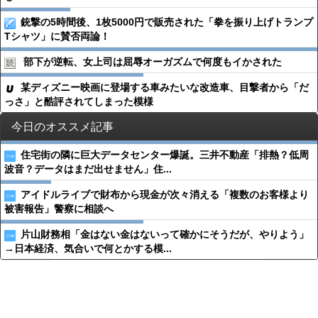
銃撃の5時間後、1枚5000円で販売された「拳を振り上げトランプ
Tシャツ」に賛否両論！
部下が逆転、女上司は屈辱オーガズムで何度もイかされた
某ディズニー映画に登場する車みたいな改造車、目撃者から「だ
っさ」と酷評されてしまった模様
今日のオススメ記事
住宅街の隣に巨大データセンター爆誕。三井不動産「排熱？低周
波音？データはまだ出せません」住...
アイドルライブで財布から現金が次々消える「複数のお客様より
被害報告」警察に相談へ
片山財務相「金はない金はないって確かにそうだが、やりよう」
→日本経済、気合いで何とかする模...