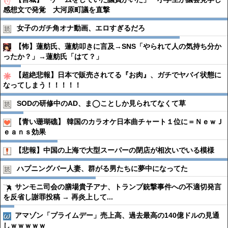
感想文で発覚 大河原町議を直撃
女子のガチ角オナ動画、エロすぎるだろ
【怖】蓮舫氏、蓮舫叩きに言及→SNS「やられて人の気持ち分か
ったか？」→蓮舫氏「はて？」
【超絶悲報】日本で販売されてる『お肉』、ガチでヤバイ状態に
なってしまう！！！！！
SODの研修中のAD、ま◯ことしか見られてなくて草
【青い珊瑚礁】 韓国のカラオケ日本曲チャート１位に＝ＮｅｗＪ
ｅａｎｓ効果
【悲報】中国の上海で大型スーパーの閉店が相次いでいる模様
ハプニングバー人妻、群がる男たちに夢中になってた
サンモニ司会の膳場貴子アナ、トランプ銃撃事件への不適切発言
を反省し謝罪投稿 → 再炎上して...
アマゾン「プライムデー」売上高、過去最高の140億ドルの見通
しｗｗｗｗｗ