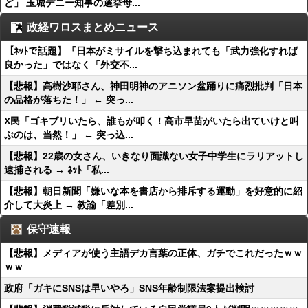
ど」 玉城デニー知事の選挙母...
政経ワロスまとめニュース
【ﾈｯﾄで話題】『日本がミサイルを撃ち込まれても「武力強化すれば
良かった」ではなく「外交不...
【悲報】高樹沙耶さん、神田明神のアニソン盆踊りに痛烈批判「日本
の品格が落ちた！」 ← 突っ...
X民「ゴキブリいたら、誰もが叩く！高市早苗がいたら出ていけと叫
ぶのは、当然！」 ← 突っ込...
【悲報】22歳の女さん、いきなり面識ない女子中学生にラリアットし
逮捕される → ﾈｯﾄ「私...
【悲報】朝日新聞「嫌いな本を書店から排斥する運動」を好意的に紹
介して大炎上 → 教諭「差別...
保守速報
【悲報】メディアが使う主語デカ言葉の正体、ガチでこれだったｗｗ
ｗｗ
政府「ガキにSNSは早いやろ」SNS年齢制限法案提出検討