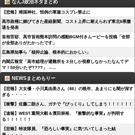
なんJ政治ネタまとめ
【悲報】靖国神社、恒例の軍服コスプレ禁止に
高市政権に媚びてきた産経新聞、コスト上昇に耐えられず東北6県撤
退を発表
首相官邸、高市首相熊本訪問の感動BGM付きムービーを投稿「全部
が全部ありがたかったです」
広島県知事ら「核抑止論、根本的におかしい」
内閣広報官「高市総理が避難所を３分しか視察しなかったなんてデ
マ！50分いたぞ????」 →...
NEWSまとめもりー
【悲報】大女優・小川真由美さん（86）の晩年、あまりにも闇が深す
ぎる・・・・
【衝撃】佐藤二朗さん、ガチで『びっくり』してしまう！！！！！！
【速報】WEST.重岡大毅＆濱田崇裕、『衝撃的な事実』が判明す
る！！！！！！
【悲報】特攻隊員、『恐ろしい事実』に気づいてしまった結
果・・・・