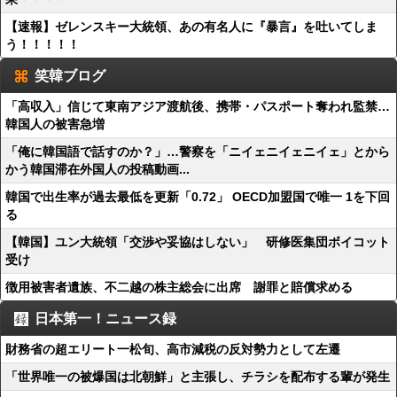
【速報】ゼレンスキー大統領、あの有名人に『暴言』を吐いてしま
う！！！！！
笑韓ブログ
「高収入」信じて東南アジア渡航後、携帯・パスポート奪われ監禁…
韓国人の被害急増
「俺に韓国語で話すのか？」…警察を「ニイェニイェニイェ」とから
かう韓国滞在外国人の投稿動画...
韓国で出生率が過去最低を更新「0.72」 OECD加盟国で唯一 1を下回
る
【韓国】ユン大統領「交渉や妥協はしない」 研修医集団ボイコット
受け
徴用被害者遺族、不二越の株主総会に出席 謝罪と賠償求める
日本第一！ニュース録
財務省の超エリート一松旬、高市減税の反対勢力として左遷
「世界唯一の被爆国は北朝鮮」と主張し、チラシを配布する輩が発生