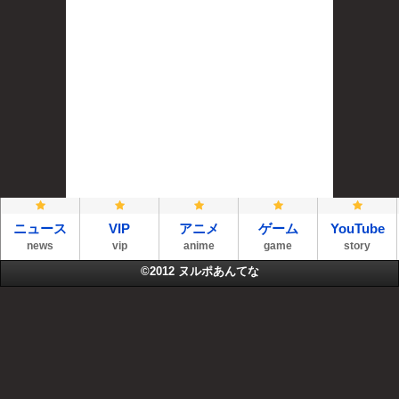
ニュース
VIP
アニメ
ゲーム
YouTube
news
vip
anime
game
story
©2012
ヌルポあんてな