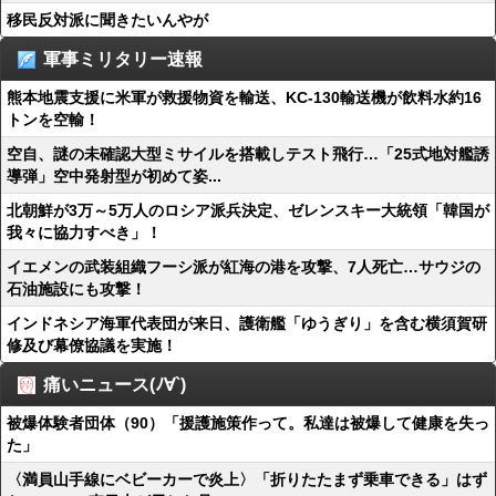
移民反対派に聞きたいんやが
軍事ミリタリー速報
熊本地震支援に米軍が救援物資を輸送、KC-130輸送機が飲料水約16
トンを空輸！
空自、謎の未確認大型ミサイルを搭載しテスト飛行…「25式地対艦誘
導弾」空中発射型が初めて姿...
北朝鮮が3万～5万人のロシア派兵決定、ゼレンスキー大統領「韓国が
我々に協力すべき」！
イエメンの武装組織フーシ派が紅海の港を攻撃、7人死亡…サウジの
石油施設にも攻撃！
インドネシア海軍代表団が来日、護衛艦「ゆうぎり」を含む横須賀研
修及び幕僚協議を実施！
痛いニュース(ﾉ∀`)
被爆体験者団体（90）「援護施策作って。私達は被爆して健康を失っ
た」
〈満員山手線にベビーカーで炎上〉「折りたたまず乗車できる」はず