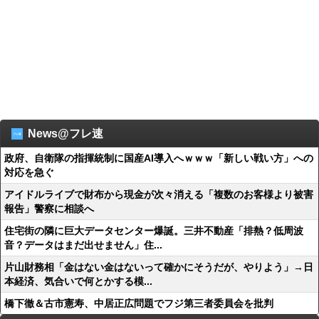
News@フレ速
政府、自衛隊の指揮統制に国産AI導入へｗｗｗ「新しい戦い方」への
対応を急ぐ
アイドルライブで財布から現金が次々消える「複数のお客様より被害
報告」警察に相談へ
住宅街の隣に巨大データセンター爆誕。三井不動産「排熱？低周波
音？データはまだ出せません」住...
片山財務相「金はない金はないって確かにそうだが、やりよう」→日
本経済、気合いで何とかする模...
橋下徹＆古市憲寿、中居正広問題でフジ第三者委員会を批判