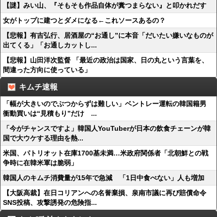
【謎】みい山、『そもそも作品自体が糞つまらない』と叩かれだす
女がトップに建つとダメになる←これソースあるの？
【悲報】有吉弘行、居酒屋の“お通し”に本音「だいたい嫌いなものが
出てくる」「お通しカットし...
【悲報】山田洋次監督 「最近の政治は国家、日の丸という言葉を、
間違った方向に使っている」
キムチ速報
「幅が大きいのでぶつからずは難しい」ベントレー運転の韓国籍男
衝動買いは“見積もり”だけ ...
「今がチャンスですよ」韓国人YouTuberが日本の飲食チェーンが韓
国で大ウケする理由を熱...
米国、パトリオット在庫1700基未満…米政府関係者「北朝鮮との戦
争時に在韓米軍は脆弱」
韓国人のキムチ消費量が15年で急減 「1日中食べない」人も増加
【大阪高裁】在日コリアンへの名誉棄損、泉南市議に再び賠償命令
SNS投稿、攻撃誘発の危険指...