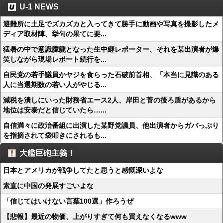
U-1 NEWS
避難所に土足でズカズカと入ってきて勝手に動画や写真を撮影したメ
ディア取材陣、挙句の果てに要...
猛暑の中で意識朦朧となった生中継レポーター、それを某出演者が爆
笑しながら現場レポート続行を...
自民党の若手議員かヤジを食らった石破前首相、「本当に見識のある
人に当選期数の若い人がやじる...
減税を潰しにいった財務省エース2人、岸田と菅の後ろ盾があるから
地位は安泰だと信じていたら…...
自信満々に政治番組に出演した某野党議員、他出演者からガバっぷり
を指摘されて袋叩きにされるも...
大艦巨砲主義！
日本とアメリカが戦争してたと思うと感慨深いよな
素直に中国の発展すごいよな
「信じてはいけない言葉100選」作ろうぜ
【悲報】最近の物価、上がりすぎて何も買えなくなるwww