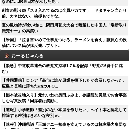
なのに…JR東日本が示した見...
刺青の彫り師「スミ入れてるのは全員バカです」 ドタキャン当たり
前、カネはない、挨拶もできな...
夏の風物詩が喰い物に…隅田川花火大会で暗躍した中国人「場所取り
転売ヤー」の高笑い
【米国】「泣き言やめて仕事見つけろ。ラーメンを食え」議員らの投
稿にバンス氏が猛反発…ブリト...
おーるじゃんる
【緊急】中道改革連合の政党支持率1.7％を記録「野党の6番手に沈
む」
【共同通信】ロシア「高市は誰が原爆を投下したか言及しなかった。
広島と長崎に落ちたのはUFO...
【熊本被災地入り】元れいわの奥田ふみよ、参議院防災服でお食事楽
しむ写真投稿「同席者は笑顔に...
【速報】小学教師「差別のない本屋を作りたい」ヘイト本と認定して
排除する差別はきれいな差別ｗ...
【速報】沖縄県議「玉城デニー知事を支えているのは極左暴力集団な