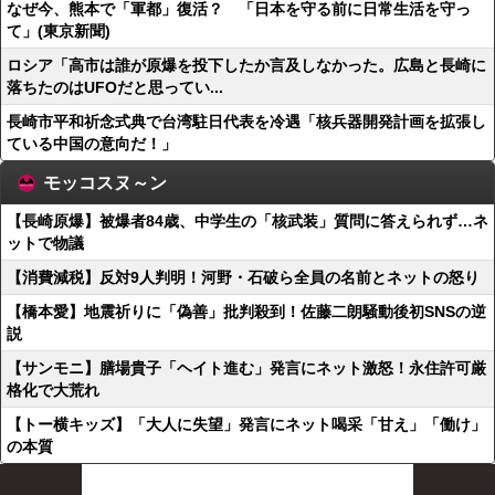
なぜ今、熊本で「軍都」復活？ 「日本を守る前に日常生活を守っ
て」(東京新聞)
ロシア「高市は誰が原爆を投下したか言及しなかった。広島と長崎に
落ちたのはUFOだと思ってい...
長崎市平和祈念式典で台湾駐日代表を冷遇「核兵器開発計画を拡張し
ている中国の意向だ！」
モッコスヌ～ン
【長崎原爆】被爆者84歳、中学生の「核武装」質問に答えられず…ネ
ットで物議
【消費減税】反対9人判明！河野・石破ら全員の名前とネットの怒り
【橋本愛】地震祈りに「偽善」批判殺到！佐藤二朗騒動後初SNSの逆
説
【サンモニ】膳場貴子「ヘイト進む」発言にネット激怒！永住許可厳
格化で大荒れ
【トー横キッズ】「大人に失望」発言にネット喝采「甘え」「働け」
の本質