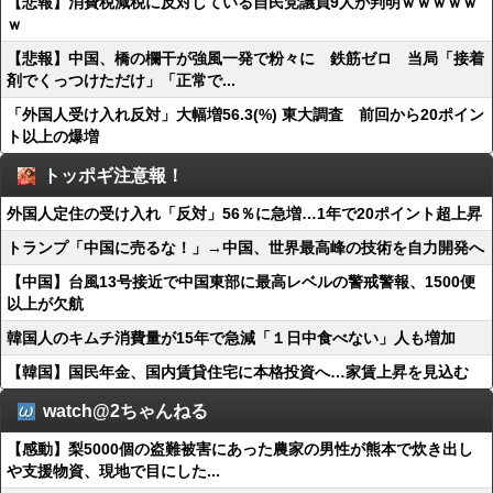
【悲報】消費税減税に反対している自民党議員9人が判明ｗｗｗｗｗ
ｗ
【悲報】中国、橋の欄干が強風一発で粉々に 鉄筋ゼロ 当局「接着
剤でくっつけただけ」「正常で...
「外国人受け入れ反対」大幅増56.3(%) 東大調査 前回から20ポイン
ト以上の爆増
トッポギ注意報！
外国人定住の受け入れ「反対」56％に急増…1年で20ポイント超上昇
トランプ「中国に売るな！」→中国、世界最高峰の技術を自力開発へ
【中国】台風13号接近で中国東部に最高レベルの警戒警報、1500便
以上が欠航
韓国人のキムチ消費量が15年で急減「１日中食べない」人も増加
【韓国】国民年金、国内賃貸住宅に本格投資へ…家賃上昇を見込む
watch@2ちゃんねる
【感動】梨5000個の盗難被害にあった農家の男性が熊本で炊き出し
や支援物資、現地で目にした...