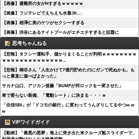
【画像】避難所の女がHすぎるｗｗｗｗｗ
【画像】フジテレビでえちえち水着JK…
【画像】相澤仁美のケツがセクシーすぎる
【画像】渋谷にあるナイトプールがエチエチすぎると話題に
思考ちゃんねる
【悲報】タクシー運転手、儲かりまくることが判明ｗｗｗｗｗｗｗｗ
ｗｗｗｗｗｗｗｗｗｗｗｗｗｗ...
【悲報】桐谷さん「人生かけて7億円貯めたのにガンで死ぬかも。も
っと素直に遊べばよかった」
サカナ山口、アジカン後藤「BUMPが邦ロックを一変させた」
車で要らない装備、「電動シート」に決まる・・・ｗ
「住信SBI」が「ドコモの銀行」に変わってうんざりしてるやつw w
w
VIPワイドガイド
【動画】「最悪の悪夢」海上に突き出た米クルーズ船スライダーで、