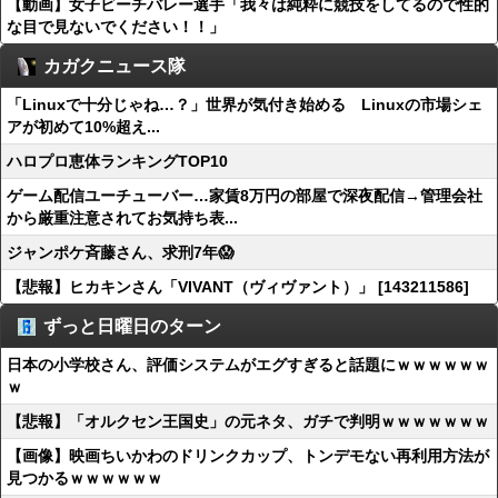
【動画】女子ビーチバレー選手「我々は純粋に競技をしてるので性的
な目で見ないでください！！」
カガクニュース隊
「Linuxで十分じゃね…？」世界が気付き始める Linuxの市場シェ
アが初めて10%超え...
ハロプロ恵体ランキングTOP10
ゲーム配信ユーチューバー…家賃8万円の部屋で深夜配信→管理会社
から厳重注意されてお気持ち表...
ジャンポケ斉藤さん、求刑7年😱
【悲報】ヒカキンさん「VIVANT（ヴィヴァント）」 [143211586]
ずっと日曜日のターン
日本の小学校さん、評価システムがエグすぎると話題にｗｗｗｗｗｗ
ｗ
【悲報】「オルクセン王国史」の元ネタ、ガチで判明ｗｗｗｗｗｗｗ
【画像】映画ちいかわのドリンクカップ、トンデモない再利用方法が
見つかるｗｗｗｗｗｗ