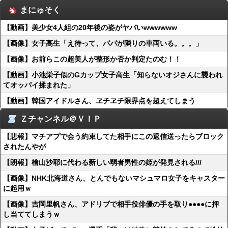
まにゅそく
【動画】美少女4人組の20年後の姿がヤバいwwwwww
【画像】女子高生「え待って、パパが隣りの車両いる。。。」
【画像】お前らこの超美人が整形か否か判定たのむ！！
【動画】小池栄子似のGカップ女子高生「知らないオジさんに襲われ
てオッパイ揉まれた」
【動画】韓国アイドルさん、ヱチヱチ限界点を超えてしまう
Ｚチャンネル＠ＶＩＰ
【悲報】マチアプで会う約束してた相手にこの返信送ったらブロック
されたんやが
【朗報】檜山沙耶に代わる新しい弱者男性の姫が発見される///
【画像】NHK北海道さん、とんでもないマシュマロ女子をキャスター
に起用ｗ
【画像】吉岡里帆さん、アドリブで相手役俳優の手を取り●●●●に押
し当ててしまうｗ