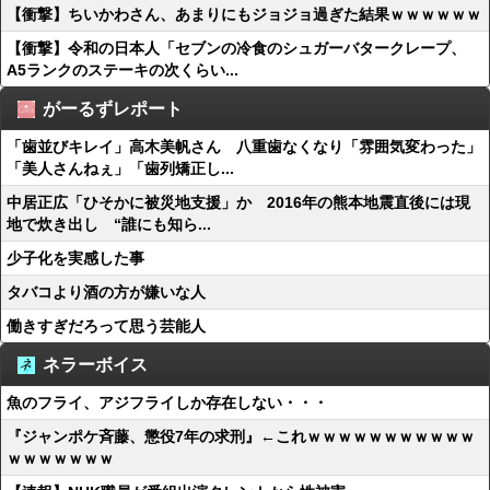
【衝撃】ちいかわさん、あまりにもジョジョ過ぎた結果ｗｗｗｗｗｗ
【衝撃】令和の日本人「セブンの冷食のシュガーバタークレープ、
A5ランクのステーキの次くらい...
がーるずレポート
「歯並びキレイ」高木美帆さん 八重歯なくなり「雰囲気変わった」
「美人さんねぇ」「歯列矯正し...
中居正広「ひそかに被災地支援」か 2016年の熊本地震直後には現
地で炊き出し “誰にも知ら...
少子化を実感した事
タバコより酒の方が嫌いな人
働きすぎだろって思う芸能人
ネラーボイス
魚のフライ、アジフライしか存在しない・・・
『ジャンポケ斉藤、懲役7年の求刑』←これｗｗｗｗｗｗｗｗｗｗｗ
ｗｗｗｗｗｗｗ