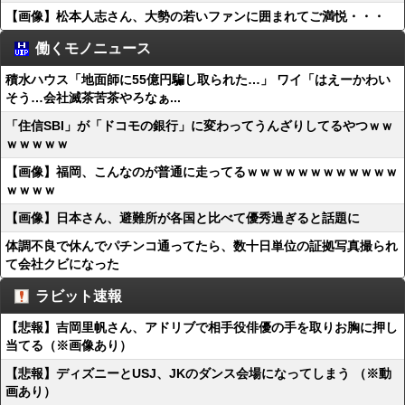
【画像】松本人志さん、大勢の若いファンに囲まれてご満悦・・・
働くモノニュース
積水ハウス「地面師に55億円騙し取られた…」 ワイ「はえーかわい
そう…会社滅茶苦茶やろなぁ...
「住信SBI」が「ドコモの銀行」に変わってうんざりしてるやつｗｗ
ｗｗｗｗｗ
【画像】福岡、こんなのが普通に走ってるｗｗｗｗｗｗｗｗｗｗｗｗ
ｗｗｗｗ
【画像】日本さん、避難所が各国と比べて優秀過ぎると話題に
体調不良で休んでパチンコ通ってたら、数十日単位の証拠写真撮られ
て会社クビになった
ラビット速報
【悲報】吉岡里帆さん、アドリブで相手役俳優の手を取りお胸に押し
当てる（※画像あり）
【悲報】ディズニーとUSJ、JKのダンス会場になってしまう （※動
画あり）