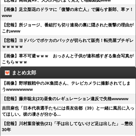
【悲報】高画質AV、大人の毛穴まで見えて地獄絵図www
【画像】足立梨花のドラマに「復讐の未亡人」で漏らす新郎、草ァ！
www
【悲報】所ジョージ、番組打ち切り連発の裏に隠された衝撃の理由が
これwww
【悲報】ヨドバシでポケカのパックが切られて販売！転売屋ブチギレ
ｗｗｗｗｗ
【画像】草不可避ｗｗｗ おっさんと子供が違和感すぎる集合写真が
こちらｗｗｗ
まとめ太郎
【画像】野球観戦中のJK集団さん、テレビカメラに撮影されてしま
うwwwwwwww
【悲報】藤井聡太(23)昼食のレギュレーション違反で失格wwwww
吉田麻也「日本代表選手たちには長友佑都（39）と一緒に風呂に入っ
てほしい。彼の凄さが分かる...
【悲報】川村葉音被告(21)「手は出してないけど足は出した」→懲役
30年