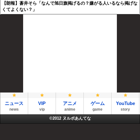
【朗報】蒼井そら「なんで旭日旗掲げるの？嫌がる人いるなら掲げな
くてよくない？」
ニュース
VIP
アニメ
ゲーム
YouTube
news
vip
anime
game
story
©2012
ヌルポあんてな