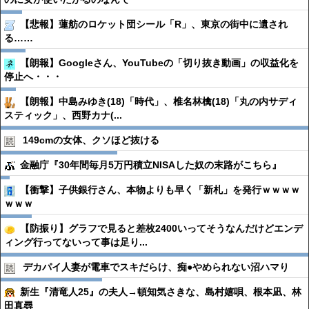
【悲報】蓮舫のロケット団シール「R」、東京の街中に遺され
る……
【朗報】Googleさん、YouTubeの「切り抜き動画」の収益化を
停止へ・・・
【朗報】中島みゆき(18)「時代」、椎名林檎(18)「丸の内サディ
スティック」、西野カナ(...
149cmの女体、クソほど抜ける
金融庁『30年間毎月5万円積立NISAした奴の末路がこちら』
【衝撃】子供銀行さん、本物よりも早く「新札」を発行ｗｗｗｗ
ｗｗｗ
【防振り】グラフで見ると差枚2400いってそうなんだけどエンデ
ィング行ってないって事は足り...
デカパイ人妻が電車でスキだらけ、痴●︎やめられない沼ハマり
新生『清竜人25』の夫人→頓知気さきな、島村嬉唄、根本凪、林
田真尋