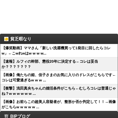
貧乏暇なり
【爆笑動画】ママさん「新しい洗濯機買って1発目に回したらコレ
w」←こwれwはw w w w...
【速報】ルフィの幹部、懲役20年に決定する←コレは妥当
か？？？？？？？
【画像】俺たちの姫、佳子さまのお気に入りのドレスがこちらです←
コレは可愛過ぎるw w w ...
【衝撃】浅田真央ちゃんの婚活条件がこちら←むしろコレは普通じゃ
ね？w w w w w w ...
【画像】お前らこの超美人容疑者が、整形か否か判定して！！→画像
がこちらw w w w w ...
BIPブログ