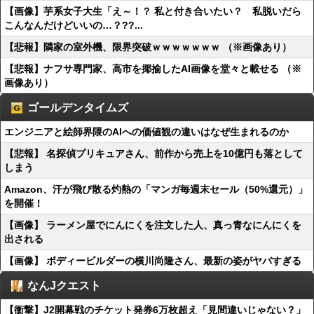
【画像】芋系女子大生「え～！？ 私と付き合いたい？ 私脱いだら
こんなんだけどいいの…？??...
【悲報】隣家の室外機、限界突破ｗｗｗｗｗｗｗ （※画像あり）
【悲報】ナフサ専門家、高市を揶揄したAI画像を堂々と載せる （※
画像あり）
ゴールデンタイムズ
エンジニアと絵師界隈のAIへの価値観の違いはなぜ生まれるのか
【悲報】 名探偵プリキュアさん、前作から売上を10億円も落として
しまう
Amazon、汗が飛び散る灼熱の「マンガ毎週末セール（50%還元）」
を開催！
【画像】 ラーメン屋でにんにくを注文した人、真っ青なにんにくを
出される
【画像】 ボディービルダーの横川尚隆さん、最新の姿がヤバすぎる
なんJクエスト
【衝撃】J2開幕戦のチケット発券6万枚超え「見間違いじゃない？」