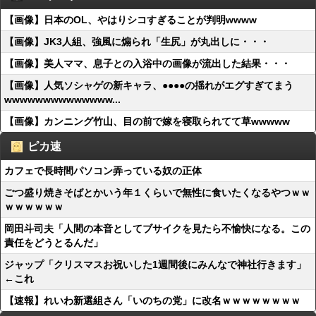
【画像】日本のOL、やはりシコすぎることが判明wwww
【画像】JK3人組、強風に煽られ「生尻」が丸出しに・・・
【画像】美人ママ、息子との入浴中の画像が流出した結果・・・
【画像】人気ソシャゲの新キャラ、●●●●の揺れがエグすぎてまう
wwwwwwwwwwwwww...
【画像】カンニング竹山、目の前で嫁を寝取られてて草wwwww
ピカ速
カフェで長時間パソコン弄っている奴の正体
ごつ盛り焼きそばとかいう年１くらいで無性に食いたくなるやつｗｗ
ｗｗｗｗｗｗ
岡田斗司夫「人間の本音としてブサイクを見たら不愉快になる。この
責任をどうとるんだ」
ジャップ「クリスマスお祝いした1週間後にみんなで神社行きます」
←これ
【速報】れいわ新選組さん「いのちの党」に改名ｗｗｗｗｗｗｗｗ