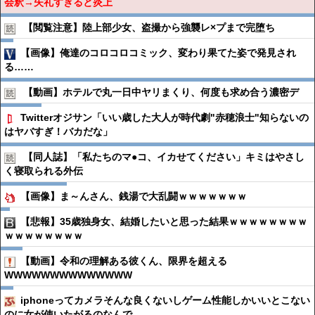
会釈→失礼すぎると炎上
【閲覧注意】陸上部少女、盗撮から強襲レ×プまで完堕ち
【画像】俺達のコロコロコミック、変わり果てた姿で発見され
る……
【動画】ホテルで丸一日中ヤリまくり、何度も求め合う濃密デ
Twitterオジサン「いい歳した大人が時代劇"赤穂浪士"知らないの
はヤバすぎ！バカだな」
【同人誌】「私たちのマ●︎コ、イカせてください」キミはやさし
く寝取られる外伝
【画像】ま～んさん、銭湯で大乱闘ｗｗｗｗｗｗｗ
【悲報】35歳独身女、結婚したいと思った結果ｗｗｗｗｗｗｗｗ
ｗｗｗｗｗｗｗｗ
【動画】令和の理解ある彼くん、限界を超える
WWWWWWWWWWWWWW
iphoneってカメラそんな良くないしゲーム性能しかいいとこない
のに女が使いたがるのなんで