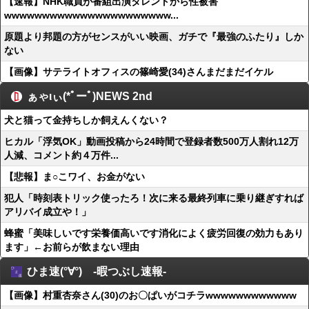
【速報】NHK職員が番組出演タレントから性被害
wwwwwwwwwwwwwwwwwwwwww...
原題より邦題の方がセンスがいい映画、ガチで『最強のふたり』しか
ない
【画像】サテライトオフィスの篠崎愛(34)さんまだまだイケル
ぁゃιぃ(*ﾟーﾟ)NEWS 2nd
犬と猫って金持ちしか飼えんくない？
ヒカル「浮気OK」動画投稿から24時間で登録者数500万人割れ12万
人減、コメント約４万件...
【悲報】ま○こワイ、お金がない
犯人「時刻表トリック使ったろ！次に来る最終列車に乗り継ぎすれば
アリバイ成立や！」
蜂蜜「美味しいです栄養価高いです消化によく疲労回復の効力もあり
ます」←お前らが飲まない理由
ひま速(°∀°) -暇つぶし速報-
【画像】村重杏奈さん(30)のお〇ぱいがコチラwwwwwwwwwwww