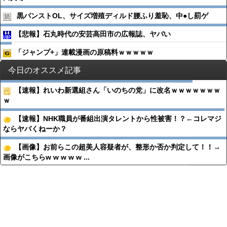
黒パンストOL、サイズ増殖ディルド腰ふり羞恥、中●︎し罰ゲ
【悲報】石丸時代の安芸高田市の広報誌、ヤバい
「ジャンプ+」連載漫画の原稿料ｗｗｗｗｗ
今日のオススメ記事
【速報】れいわ新選組さん「いのちの党」に改名ｗｗｗｗｗｗｗ
ｗ
【速報】NHK職員が番組出演タレントから性被害！？←コレマジ
ならヤバくねーか？
【画像】お前らこの超美人容疑者が、整形か否か判定して！！→
画像がこちらw w w w w ...