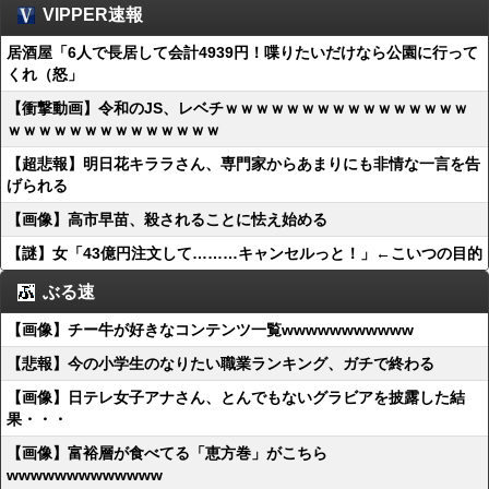
VIPPER速報
居酒屋「6人で長居して会計4939円！喋りたいだけなら公園に行って
くれ（怒」
【衝撃動画】令和のJS、レベチｗｗｗｗｗｗｗｗｗｗｗｗｗｗｗｗ
ｗｗｗｗｗｗｗｗｗｗｗｗｗｗ
【超悲報】明日花キララさん、専門家からあまりにも非情な一言を告
げられる
【画像】高市早苗、殺されることに怯え始める
【謎】女「43億円注文して………キャンセルっと！」←こいつの目的
ぶる速
【画像】チー牛が好きなコンテンツ一覧wwwwwwwwwww
【悲報】今の小学生のなりたい職業ランキング、ガチで終わる
【画像】日テレ女子アナさん、とんでもないグラビアを披露した結
果・・・
【画像】富裕層が食べてる「恵方巻」がこちら
wwwwwwwwwwwww