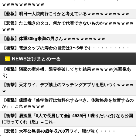
ｗｗｗｗｗｗｗｗｗｗ
【悲報】明日一人焼肉行こうかと考えているｗｗｗｗｗｗｗｗｗｗ
【悲報】たこ焼きのタコ、何かで代替できないものかｗｗｗｗｗｗｗ
ｗｗｗ
【悲報】体重80kg未満の男さんｗｗｗｗｗｗｗｗｗｗ
【衝撃】電源タップの寿命の目安は3〜5年です・・・・・・・・・
NEWSぽけまとめーる
【衝撃】隣家の室外機、限界突破してきた結果ｗｗｗｗｗ(※画像あ
り)
【衝撃】天才ワイ、デブ禁止のマッチングアプリを思いつくｗｗｗｗ
ｗ
【衝撃】保護者「修学旅行は無料化するべき。体験格差を放置するの
か」←これｗｗｗｗｗ
【衝撃】居酒屋「6人で長居して会計4939円！喋りたいだけなら公園
に行ってくれ（怒」←これ...
【悲報】大卒公務員40歳年収700万ワイ、咽び泣く・・・・