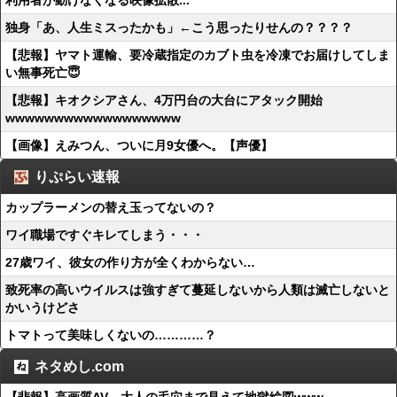
利用者が動けなくなる映像拡散...
独身「あ、人生ミスったかも」←こう思ったりせんの？？？？
【悲報】ヤマト運輸、要冷蔵指定のカブト虫を冷凍でお届けしてしま
い無事死亡😇
【悲報】キオクシアさん、4万円台の大台にアタック開始
wwwwwwwwwwwwwwwwww
【画像】えみつん、ついに月9女優へ。【声優】
りぷらい速報
カップラーメンの替え玉ってないの？
ワイ職場ですぐキレてしまう・・・
27歳ワイ、彼女の作り方が全くわからない…
致死率の高いウイルスは強すぎて蔓延しないから人類は滅亡しないと
かいうけどさ
トマトって美味しくないの…………？
ネタめし.com