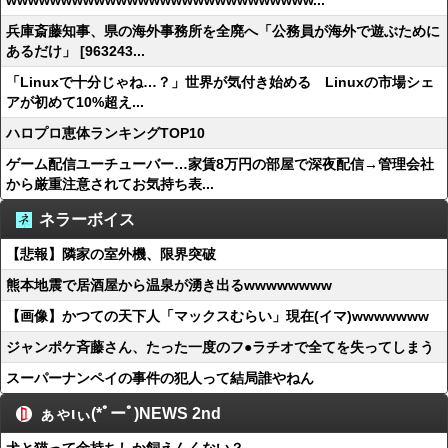
wwwwwwwwwwwwwwwwwwwwwwwwwwww...
兵庫斎藤知事、県の海外事務所を全廃へ「公務員が海外で遊ぶために
あるだけ」 [963243...
「Linuxで十分じゃね…？」世界が気付き始める Linuxの市場シェ
アが初めて10%超え...
ハロプロ恵体ランキングTOP10
ゲーム配信ユーチューバー…家賃8万円の部屋で深夜配信→管理会社
から厳重注意されてお気持ち表...
ネラーボイス
【悲報】隣家の室外機、限界突破
熊本地震で居酒屋から温泉が湧き出るwwwwwwww
【画像】かつての天下人「マックスむらい」現在(イマ)wwwwwww
ジャンポケ斉藤さん、たった一度のフ●ラチオで全てを失ってしまう
スーパーナンペイの事件の犯人って結局誰やねん
ぁゃιぃ(*ﾟーﾟ)NEWS 2nd