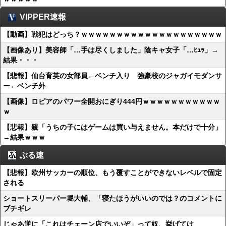
VIPPER速報
【動画】戦犯はどっち？ｗｗｗｗｗｗｗｗｗｗｗｗｗｗｗｗｗｗｗｗ
【画像あり】美容師「…手は尽くしました」陰キャ女子「…ﾋｭｯ」→
結果・・・
【悲報】仙台育英の女部員←ベンチ入り 強豪校のジャガイモダンサ
ー←ベンチ外
【画像】ロピアのパワー全開おにぎり444円ｗｗｗｗｗｗｗｗｗｗｗ
ｗ
【悲報】親「うちの子にはゲームは買い与えません。本だけで十分」
→結果ｗｗｗ
ぶる速
【悲報】欧州サッカーの順位、もう覆すことができないレベルで固定
される
ショートスリーパー堀大輔、「寝たほうがいいのでは？のコメントに
ブチギレ
じゃあ逆に「これはチェーン店でいいぞ」って奴、挙げてけ