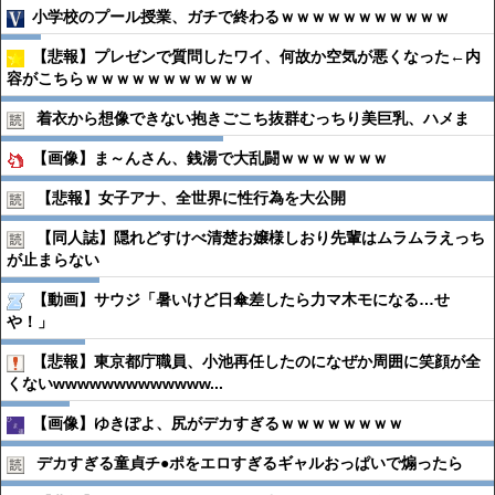
小学校のプール授業、ガチで終わるｗｗｗｗｗｗｗｗｗｗｗ
【悲報】プレゼンで質問したワイ、何故か空気が悪くなった←内
容がこちらｗｗｗｗｗｗｗｗｗｗｗ
着衣から想像できない抱きごこち抜群むっちり美巨乳、ハメま
【画像】ま～んさん、銭湯で大乱闘ｗｗｗｗｗｗｗ
【悲報】女子アナ、全世界に性行為を大公開
【同人誌】隠れどすけべ清楚お嬢様しおり先輩はムラムラえっち
が止まらない
【動画】サウジ「暑いけど日傘差したら力マ木モになる…せ
や！」
【悲報】東京都庁職員、小池再任したのになぜか周囲に笑顔が全
くないwwwwwwwwwwwww...
【画像】ゆきぽよ、尻がデカすぎるｗｗｗｗｗｗｗｗ
デカすぎる童貞チ●︎ポをエロすぎるギャルおっぱいで煽ったら