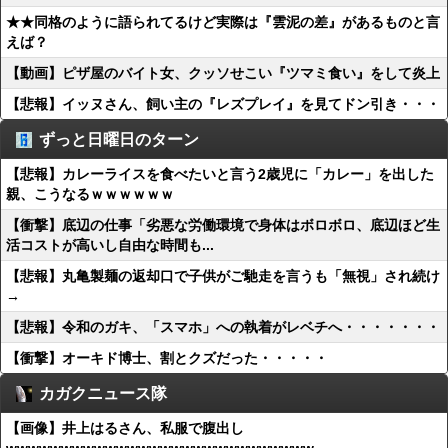
★★同格のように語られてるけど実際は『雲泥の差』があるものと言
えば？
【動画】ピザ屋のバイト女、クッソせこい『ツマミ食い』をして炎上
【悲報】イッヌさん、飼い主の『レズプレイ』を見てドン引き・・・
ずっと日曜日のターン
【悲報】カレーライスを食べたいと言う2歳児に「カレー」を出した
親、こうなるｗｗｗｗｗｗ
【衝撃】底辺の仕事「劣悪な労働環境で身体はボロボロ、底辺ほど生
活コストが高いし自由な時間も...
【悲報】丸亀製麺の返却口で子供がご馳走を言うも「無視」され続け
→
【悲報】令和のガキ、「スマホ」への執着がレベチへ・・・・・・・
【衝撃】オーキド博士、割とクズだった・・・・・
カガクニュース隊
【画像】井上はるさん、私服で腹出し