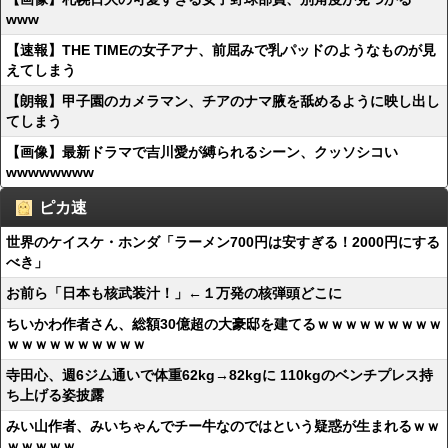
www
【速報】THE TIMEの女子アナ、前屈みで乳パッドのようなものが見
えてしまう
【朗報】甲子園のカメラマン、チアのナマ腋を舐めるように映し出し
てしまう
【画像】最新ドラマで吉川愛が縛られるシーン、クッソシコい
wwwwwwww
ピカ速
世界のケイスケ・ホンダ「ラーメン700円は安すぎる！2000円にする
べき」
お前ら「日本も核武装汁！」←１万発の核弾頭どこに
ちいかわ作者さん、総額30億超の大豪邸を建てるｗｗｗｗｗｗｗｗｗ
ｗｗｗｗｗｗｗｗｗｗ
寺田心、週6ジム通いで体重62kg→82kgに 110kgのベンチプレス持
ち上げる姿披露
みい山作者、みいちゃんでチー牛なのではという疑惑が生まれるｗｗ
ｗｗｗｗｗ