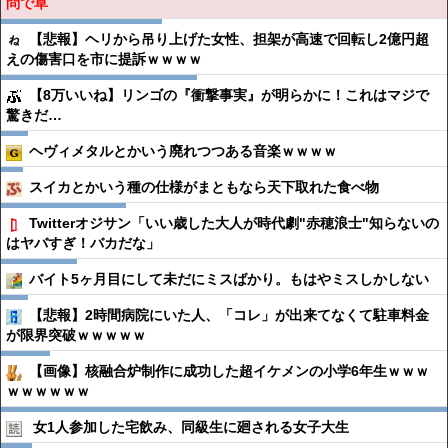
問で草
【悲報】ヘリから吊り上げた女性、担架が高速で回転し2億円超
えの傷害口を市に提訴ｗｗｗｗ
【8万いいね】リンゴの『衝撃事実』が明らかに！これはマジで
驚きだ…
ヘヴィメタルとかいう廃れつつある音楽ｗｗｗｗ
スイカとかいう種の仕様がまともなら天下取れた食べ物
Twitterオジサン「いい歳した大人が時代劇"赤穂浪士"知らないの
はヤバすぎ！バカだな」
バイト5ヶ月目にして未だにミスばかり。もはやミスしかしない
【悲報】2時間病院にいた人、「コレ」が出来てなくて駐車料金
が限界突破ｗｗｗｗｗ
【画像】核融合炉制作に成功した超イケメンの小学6年生ｗｗｗ
ｗｗｗｗｗｗ
女1人参加した宅飲み、同級生に廻される女子大生