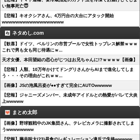
い無事死亡😇
【悲報】キオクシアさん、4万円台の大台にアタック開始
wwwwwwwwwwwwwwwwww
ネタめし.com
【歓喜】ドイツ、ベルリンの市営プールで女性トップレス解禁ｗｗｗ
これで男も女も同じ待遇にｗ...
天才女優、本田望結の恋心がじつはお兄ちゃんに!?ｗｗｗｗ【画像】
【悲報】人類、10万年かけてドングリさんからAIまで進化してしま
う・・・その理由がこれｗｗ...
【画像】JSの泡風呂姿が●●すぎて完全にAUTOwwwww
【悲報】ジャニーズメンバー、未成年アイドルとの熱愛がバレて大炎
上wwwww
まとめ太郎
【画像】野球観戦中のJK集団さん、テレビカメラに撮影されてしま
うwwwwwwww
【悲報】藤井聡太(23)昼食のレギュレーション違反で失格wwwww