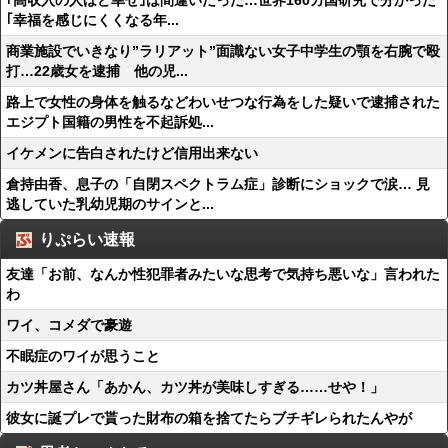
｢高収入の人ほど幸せ｣は間違いだった…世界160カ国研究で分かった
｢幸福を感じにくくなる年...
商業施設でいきなり”ラリアット”面識ない女子中学生の顎を右腕で殴
打…22歳女を逮捕 他の児...
路上で女性の身体を触るなどわいせつな行為をした疑いで逮捕された
エジプト国籍の男性を不起訴処...
イケメンに告白されたけど信用出来ない
倉持由香、息子の「自閉スペクトラム症」診断にショックで涙… 見
逃していた乳幼児期のサインと...
りぷらい速報
友達「お前、なんか性犯罪者みたいな思考で気持ち悪いな」言われた
わ
ワイ、コメダで豪遊
不眠症のワイが思うこと
カツ丼屋さん「あかん、カツ丼が美味しすぎる……せや！」
彼女に誕プレで貰った財布の箱を捨てたらブチギレられたんやが