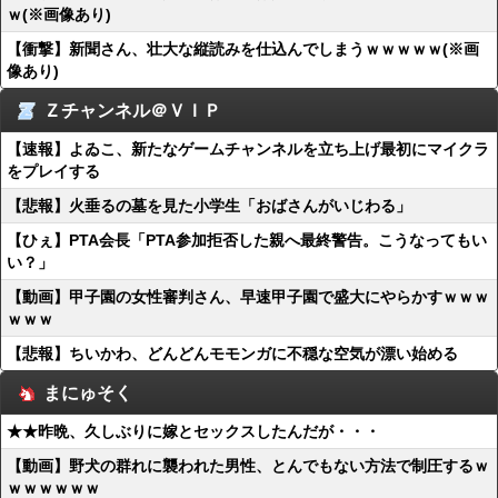
ｗ(※画像あり)
【衝撃】新聞さん、壮大な縦読みを仕込んでしまうｗｗｗｗｗ(※画
像あり)
Ｚチャンネル＠ＶＩＰ
【速報】よゐこ、新たなゲームチャンネルを立ち上げ最初にマイクラ
をプレイする
【悲報】火垂るの墓を見た小学生「おばさんがいじわる」
【ひぇ】PTA会長「PTA参加拒否した親へ最終警告。こうなってもい
い？」
【動画】甲子園の女性審判さん、早速甲子園で盛大にやらかすｗｗｗ
ｗｗｗ
【悲報】ちいかわ、どんどんモモンガに不穏な空気が漂い始める
まにゅそく
★★昨晩、久しぶりに嫁とセックスしたんだが・・・
【動画】野犬の群れに襲われた男性、とんでもない方法で制圧するｗ
ｗｗｗｗｗｗ