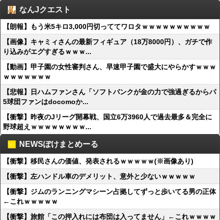
なんJクエスト
【朗報】もう米5キロ3,000円切っててワロタｗｗｗｗｗｗｗｗｗｗ
【画像】キャミィさんの最新フィギュア（18万8000円）、ガチで作
り込みがエグすぎるｗｗｗ...
【動画】甲子園の女性審判さん、早速甲子園で盛大にやらかすｗｗｗ
ｗｗｗｗｗｗｗ
【悲報】日ハムファンさん「ソフトバンクが金の力で強過ぎるからパ
5球団ファンはdocomoか...
【衝撃】昨夜のJリーグ開幕戦、国立6万3960人で過去最多＆完全に
野球超えｗｗｗｗｗｗｗｗ...
NEWSぽけまとめーる
【衝撃】移民さんの価値、発表されるｗｗｗｗｗ(※画像あり)
【衝撃】左ハンドル車のデメリット、意外と少ないｗｗｗｗｗ
【衝撃】ジムのランニングマシーン占拠してずっと歩いてる男の正体
←これｗｗｗｗｗ
【衝撃】旅館「この押入れには布団は入ってません」←これｗｗｗｗ