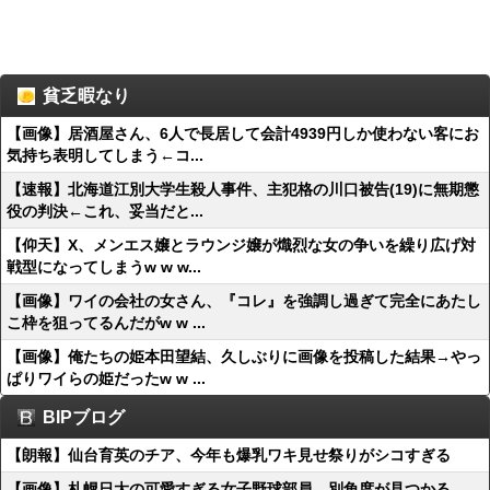
貧乏暇なり
【画像】居酒屋さん、6人で長居して会計4939円しか使わない客にお
気持ち表明してしまう←コ...
【速報】北海道江別大学生殺人事件、主犯格の川口被告(19)に無期懲
役の判決←これ、妥当だと...
【仰天】X、メンエス嬢とラウンジ嬢が熾烈な女の争いを繰り広げ対
戦型になってしまうw w w...
【画像】ワイの会社の女さん、『コレ』を強調し過ぎて完全にあたし
こ枠を狙ってるんだがw w ...
【画像】俺たちの姫本田望結、久しぶりに画像を投稿した結果→やっ
ぱりワイらの姫だったw w ...
BIPブログ
【朗報】仙台育英のチア、今年も爆乳ワキ見せ祭りがシコすぎる
【画像】札幌日大の可愛すぎる女子野球部員、別角度が見つかる