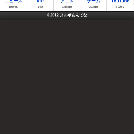
ニュース
VIP
アニメ
ゲーム
YouTube
news
vip
anime
game
story
©2012
ヌルポあんてな