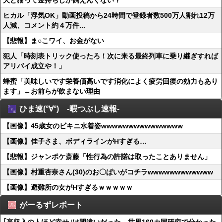
犬と猫って金持ちしか飼えんくない？
ヒカル「浮気OK」動画投稿から24時間で登録者数500万人割れ12万
人減、コメント約４万件...
【悲報】ま○こワイ、お金がない
犯人「時刻表トリック使ったろ！次に来る最終列車に乗り継ぎすれば
アリバイ成立や！」
蜂蜜「美味しいです栄養価高いです消化によく疲労回復の効力もあり
ます」←お前らが飲まない理由
ひま速(°∀°) -暇つぶし速報-
【画像】45歳女のビキニ水着姿wwwwwwwwwwwwwww
【画像】佳子さま、ボディラインがHすぎる…
【悲報】ジャンポケ斎藤「性行為の許諾は取ったことありません」
【画像】村重杏奈さん(30)のお〇ぱいがコチラwwwwwwwwwwww
【画像】避難所の女がHすぎるｗｗｗｗｗ
がーるずレポート