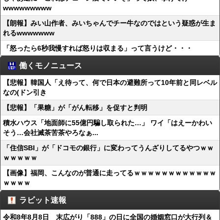
wwwwwwwww
【朗報】みい山作者、みいちゃんでチー牛なのではという疑惑が生ま
れるwwwwwww
「怒ったら6秒我慢すれば怒りは収まる」って言うけど・・・
働くモノニュース
【悲報】韓国人「え待って、何で日本の避難所って10年前と同レベル
なの(ドン引き
【悲報】「果糖」が「がん転移」を促すと判明
積水ハウス「地面師に55億円騙し取られた…」 ワイ「はえーかわい
そう…会社滅茶苦茶やろなぁ...
「住信SBI」が「ドコモの銀行」に変わってうんざりしてるやつｗｗ
ｗｗｗｗｗ
【画像】福岡、こんなのが普通に走ってるｗｗｗｗｗｗｗｗｗｗｗｗ
ｗｗｗｗ
ラビット速報
令和8年8月8日 末広がり「888」の日に全国の婚姻窓口が大行列＆