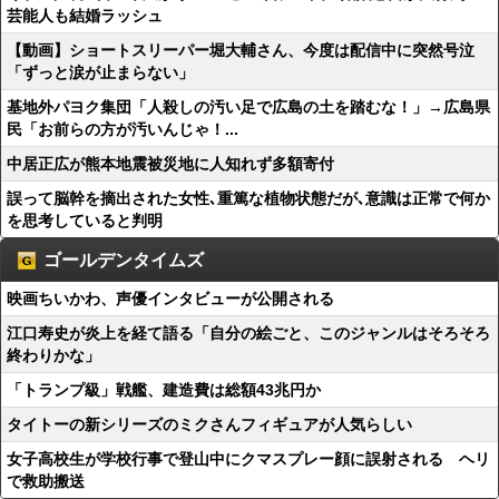
芸能人も結婚ラッシュ
【動画】ショートスリーパー堀大輔さん、今度は配信中に突然号泣
「ずっと涙が止まらない」
基地外パヨク集団「人殺しの汚い足で広島の土を踏むな！」→広島県
民「お前らの方が汚いんじゃ！...
中居正広が熊本地震被災地に人知れず多額寄付
誤って脳幹を摘出された女性､重篤な植物状態だが､意識は正常で何か
を思考していると判明
ゴールデンタイムズ
映画ちいかわ、声優インタビューが公開される
江口寿史が炎上を経て語る「自分の絵ごと、このジャンルはそろそろ
終わりかな」
「トランプ級」戦艦、建造費は総額43兆円か
タイトーの新シリーズのミクさんフィギュアが人気らしい
女子高校生が学校行事で登山中にクマスプレー顔に誤射される ヘリ
で救助搬送