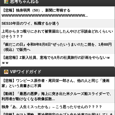
思考ちゃんねる
【悲報】独身弱男（50）、新聞に寄稿する
WWWWWWWWWWWWWWWWWWWWWWWWW...
SES10年目のワイ、転職するか迷う
上司からタコ殴りにされて被害届出したんやけど示談金どれくらいい
けそう？？？
『銀だこの日』令和8年8月8日“ぜったいうまい!!たこ焼を、1舟88円
（税込）で販売へ
【超悲報】Z新入社員、意地でも9月の社員旅行の計画をやらないｗ
ｗｗ
VIPワイドガイド
【悲報】ワンピース原作者・尾田栄一郎さん、他の人と同じ「漫画
家」という肩書きに不満
【動画】「最悪の悪夢」海上に突き出た米クルーズ船スライダーで、
利用者が動けなくなる映像拡散...
独身「あ、人生ミスったかも」←こう思ったりせんの？？？？
【悲報】ヤマト運輸、要冷蔵指定のカブト虫を冷凍でお届けしてしま