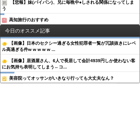
【悲報】妹(パイパン)、兄に毎晩中●︎しされる関係になってしま
う
高知旅行のおすすめ
今日のオススメ記事
【画像】日本のセクシー過ぎる女性犯罪者一覧が冗談抜きにレベ
ル高過ぎる件w w w w w ...
【画像】居酒屋さん、6人で長居して会計4939円しか使わない客
にお気持ち表明してしまう←コ...
美容院ってオッサンがいきなり行っても大丈夫なん？