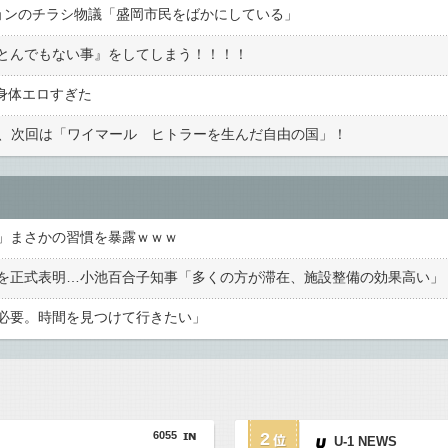
ョンのチラシ物議「盛岡市民をばかにしている」
とんでもない事』をしてしまう！！！！
た身体エロすぎた
ト、次回は「ワイマール ヒトラーを生んだ自由の国」！
」まさかの習慣を暴露ｗｗｗ
を正式表明…小池百合子知事「多くの方が滞在、施設整備の効果高い」
必要。時間を見つけて行きたい」
6055
2
U-1 NEWS