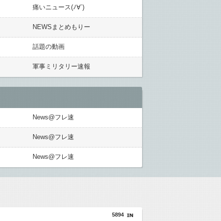
痛いニュース(ﾉ∀`)
NEWSまとめもりー
話題の動画
軍事ミリタリー速報
News@フレ速
News@フレ速
News@フレ速
5894