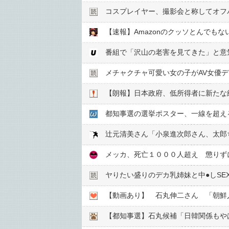
コスプレイヤー、撮影会と称してオフパ
【速報】Amazonのクッソとんでも
番組で「沢山の老害を見てきた」と意
メチャクチャ可愛い女の子がAV女優
【朗報】日本政府、低所得者に新たな
都知事選の選挙ポスター、一線を超え
メッカ、死亡１０００人超え 懲りず
ヤりたい盛りのデカ乳姉妹と中●︎しSE
【動画あり】 石丸伸二さん 「朝鮮
【都知事選】石丸候補「日韓関係もや