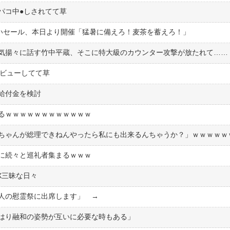
コ中●︎しされてて草
ないセール、本日より開催「猛暑に備えろ！麦茶を蓄えろ！」
気揚々に話す竹中平蔵、そこに特大級のカウンター攻撃が放たれて……
デビューしてて草
給付金を検討
るｗｗｗｗｗｗｗｗｗｗｗｗ
に続々と巡礼者集まるｗｗｗ
X三昧な日々
人の慰霊祭に出席します」 →
はり融和の姿勢が互いに必要な時もある」