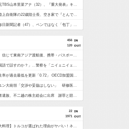
【衝撃】元TBS山本里菜アナ（32）、『重大発表』キタァアアアアーーーー！！
【衝撃】陸上自衛隊の22歳陸士長、空き家で『とんでもない事』をしてしまう！！！！！
【戦慄】毎日新聞記者（47）、ペンではなく「包丁」を握ってしまった結果・・・・・
456
120
「高収入」信じて東南アジア渡航後、携帯・パスポート奪われ監禁…韓国人の被害急増
「俺に韓国語で話すのか？」…警察を「ニイェニイェニイェ」とからかう韓国滞在外国人の投稿動画が物議
韓国で出生率が過去最低を更新「0.72」 OECD加盟国で唯一 1を下回る
【韓国】ユン大統領「交渉や妥協はしない」 研修医集団ボイコット受け
徴用被害者遺族、不二越の株主総会に出席 謝罪と賠償求める
22
1971
【世界三大料理】トルコが選ばれた理由がヤバい！ネット民が激論した結果