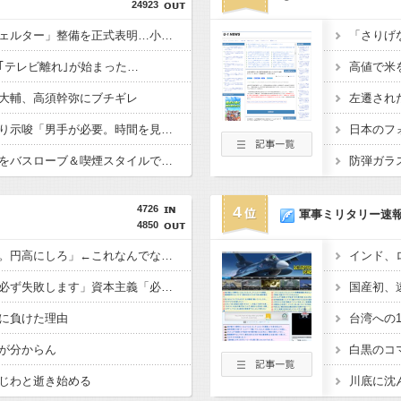
24923
東京駅近くに「地下シェルター」整備を正式表明…小池百合子知事「多くの方が滞在、施設整備の効果高い」
｢テレビ離れ｣が始まった…
大輔、高須幹弥にブチギレ
滝沢秀明社長、熊本入り示唆「男手が必要。時間を見つけて行きたい」
秋田県職員さん、会見をバスローブ＆喫煙スタイルで対応してしまい大炎上ｗ
4726
4
軍事ミリタリー速
4850
日本人「円安はアカン。円高にしろ」←これなんでなんや
共産主義、社会主義「必ず失敗します」資本主義「必ず少子化します」
に負けた理由
が分からん
じわと逝き始める