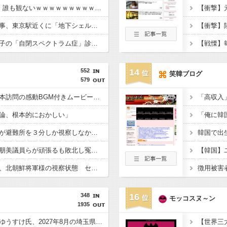
【悲報】Jリーグさん、誰も観ないｗｗｗｗｗｗｗｗｗｗｗｗｗｗｗｗｗ
【衝撃】小池百合子知事、東京駅近くに「地下シェルター」整備を正式表明ｗｗｗｗｗｗｗｗｗ
【悲報】倉持由香、息子の「自閉スペクトラム症」診断にショックで涙… 見逃していた乳幼児期のサインとは？
552
14
笑韓ブログ
579
首相官邸、高市首相熊本訪問の感動BGM付きムービーを投稿「全部が全部ありがたかったです」
論、根本的におかしい」
内閣広報官「高市総理が避難所を３分しか視察しなかったなんてデマ！50分いたぞ????」 →しかし事実上の視察は数分で正解
再審見直し法案、稲田朋美議員らが頑張るも敗北し冤罪当事者が失望する内容に終わる
高市総理の避難所訪問、北朝鮮将軍様の視察状態 セッティグされた場所に登場し 「ここは快適で至れり尽くせり、日本人で良かった」と賛美を受ける しかし他の避難所では…
348
16
モッコスヌ～ン
1935
埼玉県戸田市議の河合ゆうすけ氏、2027年8月の埼玉県知事選への立候補を表明