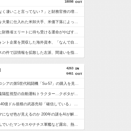
18098
「さりげなく凄いこと言ってない？」と財務官僚の増上慢っぷりに衝撃を受ける人が続出、なぜ官僚にすぎない財務省が……
高値で米を大量に仕入れた米卸大手、米価下落によって決算が凄まじいことになっている模様
左遷された財務省エリートに待ち受ける運命がやばすぎる！と話題に、経歴自体はとんでもないものだが……
日本のフォント企業を買収した海外資本、「なんで自ら売上ゼロにするようなことするの」とドン引きするような方針転換を……
防弾ガラスの件で誤情報を拡散した左派、間違いを指摘されても頑として認めなかった結果……
4263
報
6461
インド、ロシアの第5世代戦闘機「Su-57」の購入を見送りか！
国産初、遠隔監視型の自動運転トラクター…クボタが来春に発売！
台湾への140億ドル規模の武器売却「確信している」 …米共和党重鎮、マコール議員が表明！
白黒のコマになぜ色が見えるのか 200年の謎をAIが解明！
川底に沈んでいたマンモスやナチス軍艦など露出、熱波でドナウ川が歴史的渇水！