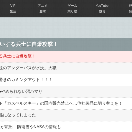
VIP
アニメ
ゲーム
YouTube
野
生活
趣味
乗り物
投資
翻
いする兵士に自爆攻撃！
る兵士に自爆攻撃！
線のアンダーパスが水没。大磯
のカミングアウト！！！.....
︎やめられない沼ハマり
ト「カスペルスキー」の国内販売禁止へ…他社製品に切り替えを！
係になってしまった
報が流出 防衛省やNASAの情報も