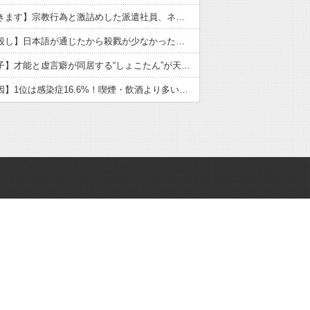
【いただきます】宗教行為と激詰めした派遣社員、ネットで大炎上
【戦国皆殺し】日本語が通じたから殺戮が少なかった？歴史の真実
【中川翔子】才能と虚言癖が同居する“しょこたん”が天下を取れなかった理由
【がん原因】1位は感染症16.6%！喫煙・飲酒より多い衝撃の真実