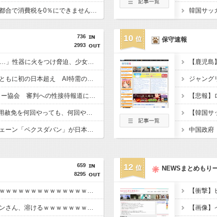
【悲報】財務省「レジ都合で消費税を0％にできません！」 → X民「指定ゴミ袋を買ってレシート見たら消費税はゼロになるんだけど？」ｗｗｗｗｗｗｗｗｗｗｗｗｗｗ
736
10
保守速報
2993
「14歳の少年に挿入を…」性器に火をつけ脅迫、少女達はモップで…657人が死亡した韓国“最悪の人権侵害”のおぞましすぎる実態
韓国と台湾の輸出額、ともに初の日本超え AI特需の恩恵で差 26年上期
【東スポ】 韓国サッカー協会 審判への性接待報道にＳＮＳ紛糾「徹底追及」「２００２年はどうなの？」
【Money1】 韓国「信用赦免を何回やっても、何回やっても」⇒ 257万人赦免したのに60万人がまた延滞者に転落！
韓国の人気コーヒーチェーン「ペクスダバン」が日本初上陸！東京・新橋に1号店オープン
中国政府
659
12
NEWSまとめもり
8295
【動画】女性審判炎上ｗｗｗｗｗｗｗｗｗｗｗｗｗｗｗｗｗ
【画像】日本のライオンさん、溶けるｗｗｗｗｗｗｗｗｗｗｗｗｗｗ