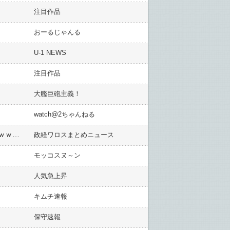
注目作品
おーるじゃんる
U-1 NEWS
注目作品
大艦巨砲主義！
watch@2ちゃんねる
辻元清美さん「小泉進次郎さん、太郎ちゃんが総理できねんやったら私にも出来るんちゃうか？」ｗｗｗｗｗｗｗｗｗｗｗｗｗｗｗｗｗｗｗｗｗｗ
政経ワロスまとめニュース
モッコスヌ～ン
人気急上昇
キムチ速報
保守速報