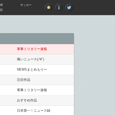
球
サッカー
訳
軍事ミリタリー速報
痛いニュース(ﾉ∀`)
NEWSまとめもりー
注目作品
軍事ミリタリー速報
おすすめ作品
日本第一！ニュース録