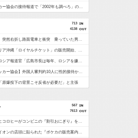
韓国サッカー協会の接待報道で「2002年も調べろ」の声続出ｗｗｗ
713
4138
【鹿児島】突然右折し路面電車と衝突 乗っていた男女3人は車を放置しダッシュで逃走中
ジャングリア沖縄「ロイヤルチケット」の販売開始、大人29,700円にｗｗｗｗｗｗｗｗｗ
【悲報】ロシア報道官「広島市長は毎年、ロシアを嫌悪する『偽りの呪文』を繰り返し、日本人をゾンビ化させている」と主張
【韓国サッカー協会】外国人審判約10人に性的接待か 計1496回、約2億ウォン（約2200万円）
「原爆投下の背景こそ反省が必要だ」と主張
567
ー
7613
【衝撃】ヒコロヒーがコンビニの『割引おにぎり』を買わない理由がこちらｗｗｗｗ
【画像】イオンの店頭に貼られた『ポケカの販売案内』が強気すぎると話題にｗｗｗｗ