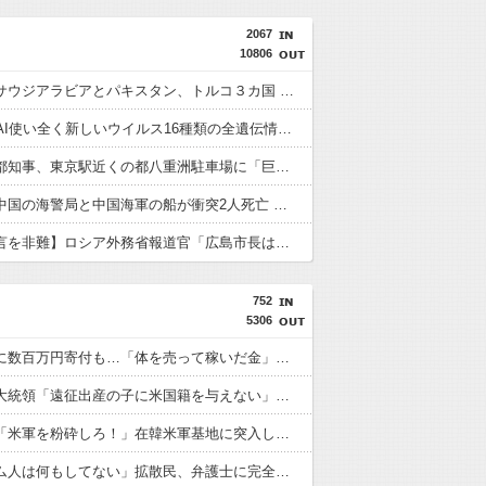
2067
10806
【緊急】サウジアラビアとパキスタン、トルコ３カ国 相互防衛協定締結
【BBC】AI使い全く新しいウイルス16種類の全遺伝情報設計に初成功
【速報】都知事、東京駅近くの都八重洲駐車場に「巨大地下シェルター」整備を正式表明
【速報】中国の海警局と中国海軍の船が衝突2人死亡 南シナ海でフィリピン船を追跡中
【平和宣言を非難】ロシア外務省報道官「広島市長は『偽りの呪文』繰り返している」
752
5306
熊本地震に数百万円寄付も…「体を売って稼いだ金」と批判を受けた女優
トランプ大統領「遠征出産の子に米国籍を与えない」…大統領令に署名
【悲報】「米軍を粉砕しろ！」在韓米軍基地に突入した韓国学生、即逮捕
「ベトナム人は何もしてない」拡散民、弁護士に完全論破されるｗｗｗｗｗｗｗ