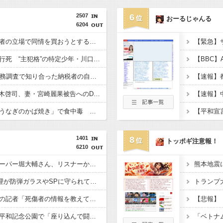
2507
6
おーるじゃんる
6204
中国「日本は原爆被害者の立場で同情を買おうとするのを止めろ」
【速報】江別大学生暴行死 “主犯格”の特定少年・川口侑斗被告に「無期懲役」の判決 当時17歳少年に「懲役30年」の判決
国税局職員（25）、税務調査で知り合った納税者の自宅に出入りしお小遣い1億5000万円頂戴するwww
【芸能】元EXILE・黒木啓司、妻・宮崎麗果被告へのDV事案で逮捕されていた 宮崎は全身打撲、頭部裂傷及び打撲、頸部損傷の怪我
ドン・キホーテ露店「うなぎのかば焼き」で食中毒 男女14人が発熱や腹痛など訴え…サルモネラ属の菌検出
1401
8
トッポギ注意報！
6210
【悲報】ショートスリーパー堀大輔さん、リスナーから「寝たほうがいい！」と言われてガチギレし炎上 → 高須幹也医師の医学的アドバイスに激昂 ｗｗｗｗｗｗｗｗｗ
【悲報】X民「高市総理が防弾ガラスやSPに守られてながら平和式典でスピーチして「広島から出て行け！と何度も叫ばれるような人！」 ← 突っ込み殺到 ………
【熊本地震】毎日新聞の記者「死傷者の情報を教えて！」 → 企業「個人情報は控えます！」 → 記「年代は？特定につながらないでしょ？教えてよ？教えてよ？」
【悲報】極左活動家、平和記念公園で「座り込んで闘う！」と意気込むも… → 警察に完全排除されてしまう ………