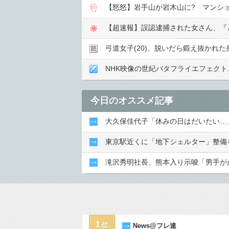
【怒怒】岩手山が岩木山に? マンシ
【超速報】誤認逮捕された女さん、『
弓道女子(20)、脱いだら鍛え抜かれ
NHK映像の世紀バタフライエフェク
今日のオススメ記事
大久保佳代子「休みの日はだいたい…
東京駅近くに「地下シェルター」整備
滝沢秀明社長、熊本入り示唆「男手が
1
News@フレ速