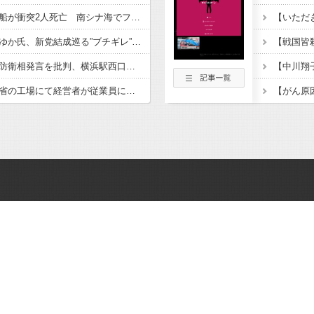
中国の海警局と海軍の船が衝突2人死亡 南シナ海でフィリピン船を追跡中、公表までに1年
ひろゆき氏の妻・西村ゆか氏、新党結成巡る”ブチギレ”投稿を謝罪「配慮に欠けた行動でした」 夫婦で投稿
「小泉やめろ」核巡る防衛相発言を批判、横浜駅西口で市民ら #高市小泉麻生めちゃくちゃじゃんニュースdeプロテスト
経済崩壊の中国・広東省の工場にて経営者が従業員に半年以上給料未払いした挙句高飛び。工場は空っぽに