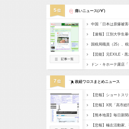
5
痛いニュース(ﾉ∀`)
7
政経ワロスまとめニュース