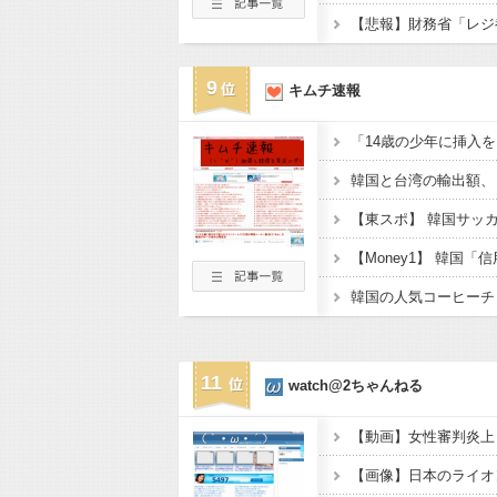
9
キムチ速報
11
watch@2ちゃんねる