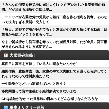
「みんなの演奏を被災地に届けよう!」とか言い出した吹奏楽部の顧
問、だが泊まる場所やご飯は現...
ヨーロッパが右翼政党の党員から銀行口座を作る権利を剥奪、そのせ
いで皮肉すぎる展開に突入して...
「毎日、渋谷でデモが起きてる」と左派が心の拠り所にする動画、目
撃者から総ツッコミを食らって...
今まで賛成派から発言権を奪っていた減税反対派、だが全員に発言権
が与えられるように方式変更さ...
大艦巨砲主義！
真面目に高市を支持している人に聞きたいんやが
織田信長、豊臣秀吉、徳川家康の中で大失敗しても謝ったら許してく
れそうなのって徳川家康だよな
一生独身だけどいつ家買えばいいと思う？
移民問題って資本主義じゃ絶対解決できないよな
GHQ統治がなかった世界線の日本ってどんな感じなんだろうな
軍事ミリタリー速報