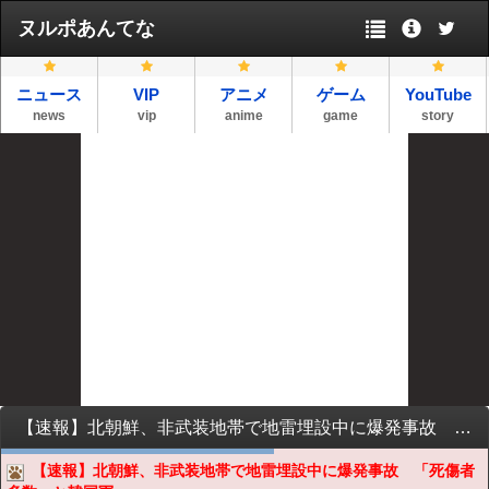
ヌルポあんてな
ニュース
VIP
アニメ
ゲーム
YouTube
news
vip
anime
game
story
【速報】北朝鮮、非武装地帯で地雷埋設中に爆発事故 「死傷者多数」と韓国軍
【速報】北朝鮮、非武装地帯で地雷埋設中に爆発事故 「死傷者