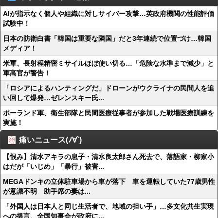
AIが指示なく個人や組織に対しサイバー攻撃…英政府機関の性能評価
試験中！
日本の防衛白書「韓国は重要な隣国」だと3年連続で位置づけ…韓国
メディア！
米軍、長射程精密ミサイルほぼ使い切る…「危険な水準まで減少」と
軍高官が警告！
「ロシアによるハンティングだ」ドローンがウクライナの民間人を追
い回して爆発…ゼレンスキー氏...
ポーランド軍、衛生部隊と民間医療従事者が参加した戦場医療訓練を
実施！
痛いニュース(ﾉ∀`)
【恨み】清水アキラの息子・清水良太郎さん死去で、落語家・柳家小
はだが「いじめ」「暴行」被害...
MEGAドンキの立体駐車場から車が落下 車を運転していた77歳男性
が意識不明 助手席の妻は...
「外国人は日本人と同じ生活者で、地域の担い手」…多文化共生実現
への提言、全国知事会が政府に...