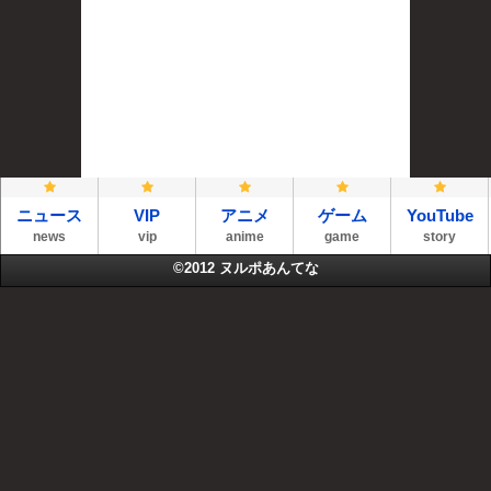
ニュース
VIP
アニメ
ゲーム
YouTube
news
vip
anime
game
story
©2012
ヌルポあんてな