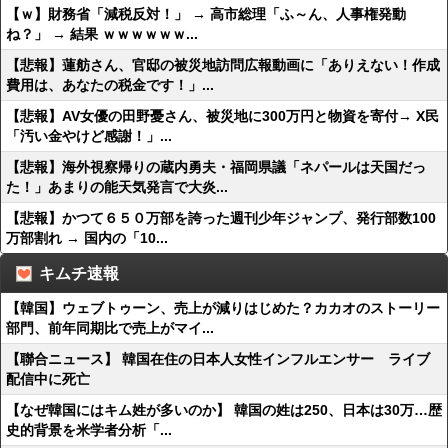
【ｗ】財務省「減税反対！」 → 高市総理「ふ～ん、人事権発動
ね？」 → 結果 ｗｗｗｗｗｗ...
【悲報】蓮舫さん、官邸の被災地訪問広報動画に「ありえない！作成
費用は、あなたの税金です！」...
【悲報】AV女優の田野憂さん、被災地に300万円と物資を寄付→ X民
「汚い金やけど感謝！」...
【悲報】海外視察帰りの蔵内勇夫・福岡県議「ネパールは天国だっ
た！」あまりの能天気発言で大炎...
【悲報】かつて６５０万部を誇った週刊少年ジャンプ、発行部数100
万部割れ → 国内の「10...
キムチ速報
【韓国】ウェブトゥーン、売上が減りはじめた？カカオのストーリー
部門、前年同期比で売上がマイ...
【聯合ニュース】 韓国在住の日本人女性インフルエンサー ライブ
配信中に死亡
【なぜ韓国にはキム姓が多いのか】 韓国の姓は250、日本は30万…歴
史的背景を米学者分析「...