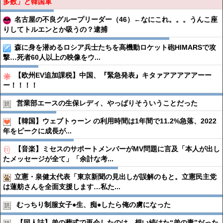
多数」と韓国軍
名古屋の不良グループリーダー（46）←なにこれ。。。うんこ座
りしてトルエンとか吸うの？逮捕
森に身を潜めるロシア兵士たちを高機動ロケット砲HIMARSで攻
撃…死者60人以上の映像をウ...
【欧州EV追加課税】中国、『緊急発表』キタァアアアアアーー
ー！！！！
営業部エースの生保レディ、やっぱりそういうことだった
【韓国】ウェブトゥーン の利用時間は1年間で11.2%急落、2022
年をピークに成長が...
【音楽】ミセスのサポートメンバーがMV問題に言及「本人が出し
たメッセージが全て」「余計な考...
立憲・泉健太代表「東京新聞の見出しが誤解のもと。立憲民主党
は蓮舫さんを全面支援します…私た...
むっちり制服女子●︎生、痴●︎したら俺の虜になった
【同人誌】弟の葬式で再会したのは、想い続けた“弟の妻”だった