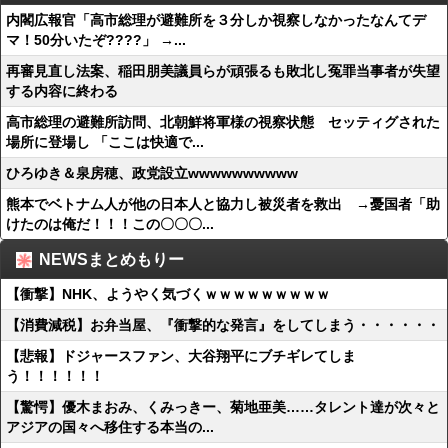
内閣広報官「高市総理が避難所を３分しか視察しなかったなんてデ
マ！50分いたぞ????」 →...
再審見直し法案、稲田朋美議員らが頑張るも敗北し冤罪当事者が失望
する内容に終わる
高市総理の避難所訪問、北朝鮮将軍様の視察状態 セッティグされた
場所に登場し 「ここは快適で...
ひろゆき＆泉房穂、政党設立wwwwwwwwww
熊本でベトナム人が他の日本人と協力し被災者を救出 →憂国者「助
けたのは俺だ！！！この〇〇〇...
NEWSまとめもりー
【衝撃】NHK、ようやく気づくｗｗｗｗｗｗｗｗｗ
【消費減税】お弁当屋、『衝撃的な発言』をしてしまう・・・・・・
【悲報】ドジャースファン、大谷翔平にブチギレてしま
う！！！！！！
【驚愕】優木まおみ、くみっきー、菊地亜美……タレント達が次々と
アジアの国々へ移住する本当の...