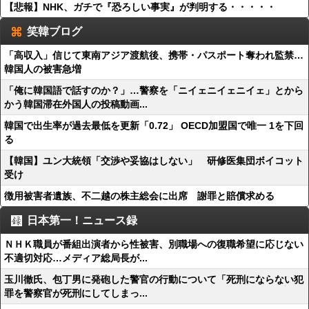
【悲報】NHK、ガチで『恐ろしい事実』が判明する・・・・・
笑韓ブログ
「高収入」信じて東南アジア渡航後、携帯・パスポート奪われ監禁…
韓国人の被害急増
「俺に韓国語で話すのか？」…警察を「ニイェニイェニイェ」とから
かう韓国滞在外国人の投稿動画...
韓国で出生率が過去最低を更新「0.72」 OECD加盟国で唯一 1を下回
る
【韓国】ユン大統領「交渉や妥協はしない」 研修医集団ボイコット
受け
徴用被害者遺族、不二越の株主総会に出席 謝罪と賠償求める
日本第一！ニュース録
ＮＨＫ職員が番組出演者から性被害、別職場への復職希望に応じない
不適切対応…メディア総局長が...
玉川徹氏、包丁男に発砲した警官の行動について「死刑にならない犯
罪を警察官が死刑にしてしまっ...