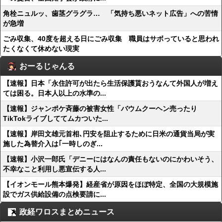
角栓ニュルッ、歯茎グラグラ… 「気持ち悪いネット広告」への苦情
が急増
ごみ収集、40度を超える日にごみ収集 職員はサボっていると思われ
たくなくて休めない現実
おーるじゃんる
【速報】日本「永住許可が出たら生活保護貰おうなんて外国人が増え
ては困る。日本人以上の水準の...
【速報】ジャンポケ斉藤の被害女性「バウムクーヘン売ったり
TikTokライブしててムカついた...
【速報】岸田文雄元首相､円安を阻止するために日米の通貨当局が実
施した為替介入は｢一時しのぎ...
【速報】小沢一郎氏「デニーにはなんの責任もないのにかわいそう、
不幸なこと利用し悪宣伝する人...
【イオンモール熊本爆発】経産省が原因をほぼ特定、全国の大規模施
設でガス供給設備の点検要請に...
政経ワロスまとめニュース