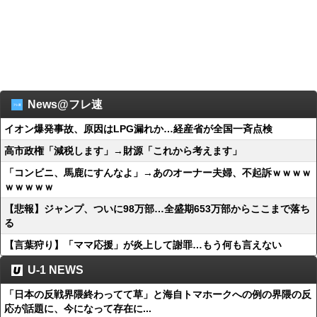
News@フレ速
イオン爆発事故、原因はLPG漏れか…経産省が全国一斉点検
高市政権「減税します」→財源「これから考えます」
「コンビニ、馬鹿にすんなよ」→あのオーナー夫婦、不起訴ｗｗｗｗ
ｗｗｗｗｗ
【悲報】ジャンプ、ついに98万部…全盛期653万部からここまで落ち
る
【言葉狩り】「ママ応援」が炎上して謝罪…もう何も言えない
U-1 NEWS
「日本の反戦界隈終わってて草」と海自トマホークへの例の界隈の反
応が話題に、今になって存在に...