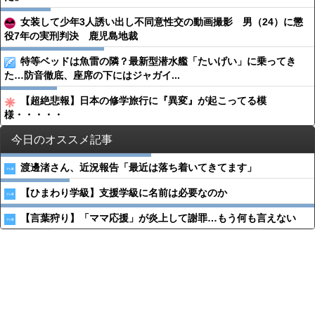
女装して少年3人誘い出し不同意性交の動画撮影 男（24）に懲
役7年の実刑判決 鹿児島地裁
特等ベッドは魚雷の隣？最新型潜水艦「たいげい」に乗ってき
た…防音徹底、座席の下にはジャガイ...
【超絶悲報】日本の修学旅行に『異変』が起こってる模
様・・・・・
今日のオススメ記事
渡邊渚さん、近況報告「最近は落ち着いてきてます」
【ひまわり学級】支援学級に名前は必要なのか
【言葉狩り】「ママ応援」が炎上して謝罪…もう何も言えない