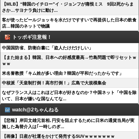
【MLB】“韓国のイチロー”イ・ジョンフが痛恨ミス 9回2死からま
さか…サヨナラ負けに動け...
客が使ったビールジョッキを水だけですすいで再提供した日本の飲食
店…韓国のネットで物議
トッポギ注意報！
中国国防省、防衛白書に「盗人たけだけしい」
【また始まる】韓国、日本への好感度最高→竹島問題で即リセットｗ
ｗｗ
米名誉教授「キム姓が多い理由？韓国が平和だったからです」
中核派「天皇制打倒！高市打倒！」広島で大規模集会
なぜフランス人はこれほど日本が好きなのか？中国ネット「中国を除
いて、日本が嫌いな国なんてな...
watch@2ちゃんねる
【悲報】岸田文雄元首相､円安を阻止するために日米の通貨当局が実
施した為替介入は｢一時しのぎ...
【画像】日産が社運をかけて発売するSUVｗｗｗｗｗｗｗ