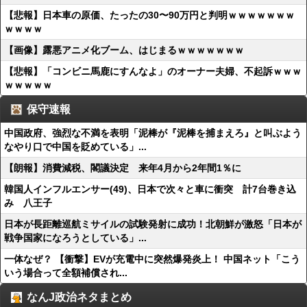
【悲報】日本車の原価、たったの30〜90万円と判明ｗｗｗｗｗｗｗ
ｗｗｗｗ
【画像】露悪アニメ化ブーム、はじまるｗｗｗｗｗｗｗ
【悲報】「コンビニ馬鹿にすんなよ」のオーナー夫婦、不起訴ｗｗｗ
ｗｗｗｗｗ
保守速報
中国政府、強烈な不満を表明「泥棒が『泥棒を捕まえろ』と叫ぶよう
なやり口で中国を貶めている」...
【朗報】消費減税、閣議決定 来年4月から2年間1％に
韓国人インフルエンサー(49)、日本で次々と車に衝突 計7台巻き込
み 八王子
日本が長距離巡航ミサイルの試験発射に成功！北朝鮮が激怒「日本が
戦争国家になろうとしている」...
一体なぜ？ 【衝撃】EVが充電中に突然爆発炎上！ 中国ネット「こう
いう場合って全額補償され...
なんJ政治ネタまとめ