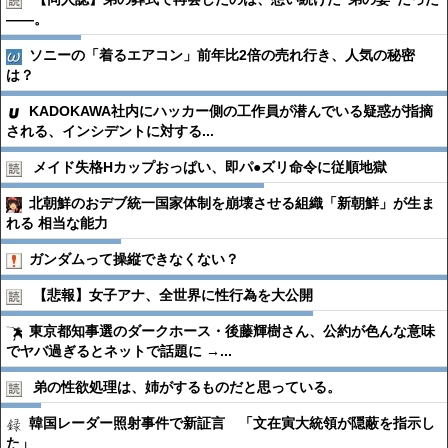
――。
ソニーの「着るエアコン」前年比2倍の売れ行き、人気の秘密
は？
KADOKAWA社内にハッカー側の工作員が潜んでいる疑惑が指摘
される、インシデントに対する...
メイド失格Hカップおっぱい、即パ●︎ズリ命令に従順地獄
北朝鮮のおデブ統一国家体制を崩壊させる組織「新朝鮮」が生ま
れる 相当な能力
ガンダムって操縦できなくない？
【悲報】女子アナ、全世界に性行為を大公開
東京都知事選のダークホース・後藤輝樹さん、公約が色んな意味
でヤバ過ぎるとネットで話題に →...
弟の性欲処理は、姉がするものだと思っている。
韓国レーダー照射事件で新証言 「文在寅大統領が隠蔽を指示し
た」