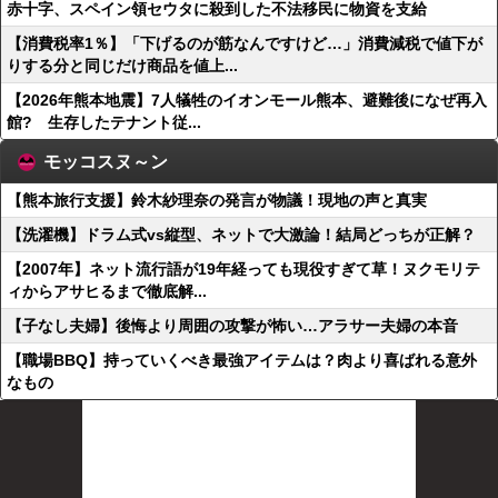
赤十字、スペイン領セウタに殺到した不法移民に物資を支給
【消費税率1％】「下げるのが筋なんですけど…」消費減税で値下が
りする分と同じだけ商品を値上...
【2026年熊本地震】7人犠牲のイオンモール熊本、避難後になぜ再入
館? 生存したテナント従...
モッコスヌ～ン
【熊本旅行支援】鈴木紗理奈の発言が物議！現地の声と真実
【洗濯機】ドラム式vs縦型、ネットで大激論！結局どっちが正解？
【2007年】ネット流行語が19年経っても現役すぎて草！ヌクモリテ
ィからアサヒるまで徹底解...
【子なし夫婦】後悔より周囲の攻撃が怖い…アラサー夫婦の本音
【職場BBQ】持っていくべき最強アイテムは？肉より喜ばれる意外
なもの