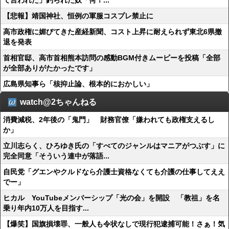
て言われた」釣られた奴「何！...
【悲報】靖国神社、恒例の軍服コスプレ禁止に
高市政権に媚びてきた産経新聞、コスト上昇に耐えられず東北6県撤
退を発表
首相官邸、高市首相熊本訪問の感動BGM付きムービーを投稿「全部
が全部ありがたかったです」
広島県知事ら「核抑止論、根本的におかしい」
watch@2ちゃんねる
消費減税、2年後の「鬼門」 財務官僚「嫌われても政権支えるし
か」
立川志らく、ひろゆき氏の「すべてのジャンルはマニアがつぶす」に
完全同意「そういう連中が落語...
自民党「グエンやクルドなら介護士資格なくても介護の仕事してええ
でー」
ヒカル YouTubeメンバーシップ「光の会」を開設 「教祖」を名
乗り年内10万人を目指す...
【爆笑】国旗損壊罪、一般人も令状なしで現行犯逮捕可能！さぁ！気