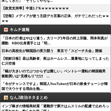
求してきた」「そうしてやらな...
【政党支持率】中道1.7％ｗｗｗｗｗｗｗｗ
【悲報】メディアが使う主語デカ言葉の正体、ガチでこれだったｗｗ
ｗｗ
キムチ速報
「日本の打者はやはり違う」大リーグ1年目の村上宗隆、岡本和真が
躍動 KBO出身選手とは「明...
日本の高校生が韓国語の実力競う 東京で「スピーチ大会」開催
【朝鮮日報】昼は高齢者、夜はホームレス…避暑地になってしまった
仁川空港
「幅が大きいのでぶつからずは難しい」ベントレー運転の韓国籍男
衝動買いは“見積もり”だけ ...
「今がチャンスですよ」韓国人YouTuberが日本の飲食チェーンが韓
国で大ウケする理由を熱...
なんJ政治ネタまとめ
インプ稼ぎの情報商材屋「避難所で豚汁はムスリルの配慮で止めろっ