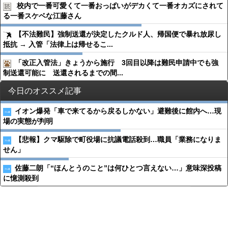
校内で一番可愛くて一番おっぱいがデカくて一番オカズにされて
る一番スケベな江藤さん
【不法難民】強制送還が決定したクルド人、帰国便で暴れ放尿し
抵抗 → 入管「法律上は帰せるこ...
「改正入管法」きょうから施行 3回目以降は難民申請中でも強
制送還可能に 送還されるまでの間...
今日のオススメ記事
イオン爆発「車で来てるから戻るしかない」避難後に館内へ…現
場の実態が判明
【悲報】クマ駆除で町役場に抗議電話殺到…職員「業務になりま
せん」
佐藤二朗「“ほんとうのこと”は何ひとつ言えない…」意味深投稿
に憶測殺到