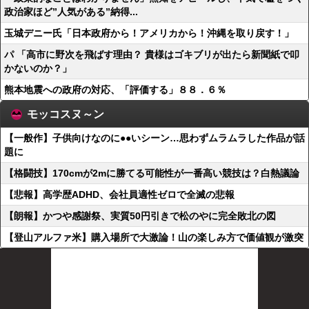
政治家ほど”人気がある”納得...
玉城デニー氏「日本政府から！アメリカから！沖縄を取り戻す！」
パ 「高市に野次を飛ばす理由？ 貴様はゴキブリが出たら新聞紙で叩
かないのか？」
熊本地震への政府の対応、「評価する」８８．６％
モッコスヌ～ン
【一般作】子供向けなのに●●いシーン…思わずムラムラした作品が話
題に
【格闘技】170cmが2mに勝てる可能性が一番高い競技は？白熱議論
【悲報】高学歴ADHD、会社員適性ゼロで全滅の悲報
【朗報】かつや感謝祭、実質50円引きで松のやに完全敗北の図
【登山アルファ米】購入場所で大激論！山の楽しみ方で価値観が激突