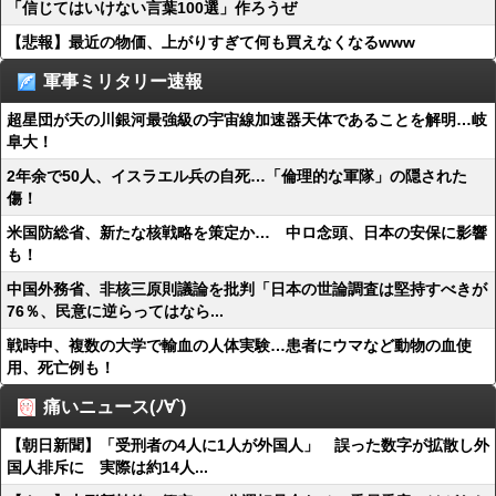
「信じてはいけない言葉100選」作ろうぜ
【悲報】最近の物価、上がりすぎて何も買えなくなるwww
軍事ミリタリー速報
超星団が天の川銀河最強級の宇宙線加速器天体であることを解明…岐
阜大！
2年余で50人、イスラエル兵の自死…「倫理的な軍隊」の隠された
傷！
米国防総省、新たな核戦略を策定か… 中ロ念頭、日本の安保に影響
も！
中国外務省、非核三原則議論を批判「日本の世論調査は堅持すべきが
76％、民意に逆らってはなら...
戦時中、複数の大学で輸血の人体実験…患者にウマなど動物の血使
用、死亡例も！
痛いニュース(ﾉ∀`)
【朝日新聞】「受刑者の4人に1人が外国人」 誤った数字が拡散し外
国人排斥に 実際は約14人...