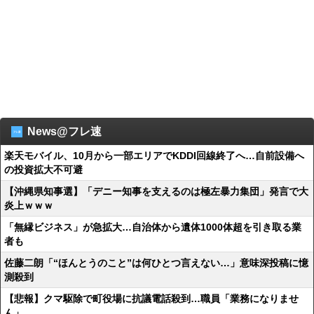
News@フレ速
楽天モバイル、10月から一部エリアでKDDI回線終了へ…自前設備へ
の投資拡大不可避
【沖縄県知事選】「デニー知事を支えるのは極左暴力集団」発言で大
炎上ｗｗｗ
「無縁ビジネス」が急拡大…自治体から遺体1000体超を引き取る業
者も
佐藤二朗「“ほんとうのこと”は何ひとつ言えない…」意味深投稿に憶
測殺到
【悲報】クマ駆除で町役場に抗議電話殺到…職員「業務になりませ
ん」