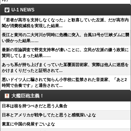
U-1 NEWS
「若者が高市を支持しなくなった」と歓喜していた左派、だが高市内
閣が消費税減税を実現した結果...
長江と黄河の二大河川が同時に危機に突入、台風13号が三峡ダムに襲
い掛かった結果……
最新の世論調査で野党支持率が凄いことに、立民が左派の嫌う政策に
賛同してしまった結果……
あっち系が持ち上げまくっていた某覆面芸術家、実際は他人に迷惑を
かけまくりだったと証明されて...
悪いドイツ人に騙されて知らん小学校に監禁された音楽家、「あと2
時間で合奏です」と通告されて...
大艦巨砲主義！
日本は核を持つべきだと思う人集合
日本とアメリカが戦争してたと思うと感慨深いよな
素直に中国の発展すごいよな