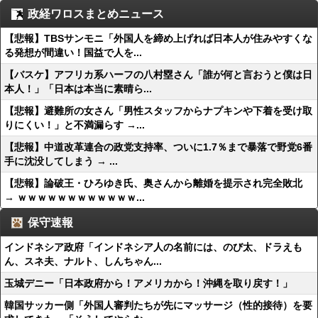
政経ワロスまとめニュース
【悲報】TBSサンモニ「外国人を締め上げれば日本人が住みやすくな
る発想が間違い！国益で人を...
【バスケ】アフリカ系ハーフの八村塁さん「誰が何と言おうと僕は日
本人！」「日本は本当に素晴ら...
【悲報】避難所の女さん「男性スタッフからナプキンや下着を受け取
りにくい！」と不満漏らす →...
【悲報】中道改革連合の政党支持率、ついに1.7％まで暴落で野党6番
手に沈没してしまう → ...
【悲報】論破王・ひろゆき氏、奥さんから離婚を提示され完全敗北
→ ｗｗｗｗｗｗｗｗｗｗｗｗ...
保守速報
インドネシア政府「インドネシア人の名前には、のび太、ドラえも
ん、スネ夫、ナルト、しんちゃん...
玉城デニー「日本政府から！アメリカから！沖縄を取り戻す！」
韓国サッカー側「外国人審判たちが先にマッサージ（性的接待）を要