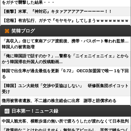
をガチで襲撃した結果・・・
【衝撃】米軍、『神対応』キタァアアアアアーーーーー！！
【悲報】有吉弘行、ガチで『モヤモヤ』してしまうｗｗｗｗｗｗｗｗ
笑韓ブログ
「高収入」信じて東南アジア渡航後、携帯・パスポート奪われ監禁…
韓国人の被害急増
「俺に韓国語で話すのか？」…警察を「ニイェニイェニイェ」とから
かう韓国滞在外国人の投稿動画...
韓国で出生率が過去最低を更新「0.72」 OECD加盟国で唯一 1を下回
る
【韓国】ユン大統領「交渉や妥協はしない」 研修医集団ボイコット
受け
徴用被害者遺族、不二越の株主総会に出席 謝罪と賠償求める
日本第一！ニュース録
中国人観光客、横断歩道の無い所で渡ろうしたが渡れなくて日本批判
「政策的なことはわかりません」無知をアピールし、平気で嘘をつく