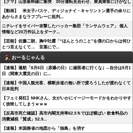
【クマ】山形新幹線に衝突 30分運転見合わせ、乗員乗客にけがなし
【動画】 米女子バスケ、ディジョナイ・キャリントン選手の余りに
あからさまなラフプレーに批判...
ニチレイをサイバー攻撃したハッカー集団「ランサムウェア」 個人
情報など20万件以上をダーク...
【芸能】佐藤二朗、胸中吐露「“ほんとうのこと”を僕の口からは何ひ
とつ言えなくて… 言葉にで...
おーるじゃんる
【速報】蓮舫「8月6日（原爆の日）に歯医者に行くな｣ →自分は9月1
日（関東大震災の日）に...
【速報】中国人観光客、横断歩道の無い所で渡ろうしたが渡れなくて
日本批判
【フェミ発狂】NHKさん、女がいかにイージーモードかをわかりやす
く放映してしまうｗｗｗ
【反高市死亡確認】高市内閣支持率62.5％でほぼ横ばい 飲食料品の
消費減税「賛成」52.9...
【速報】米国務省の地図から「独島」を消す