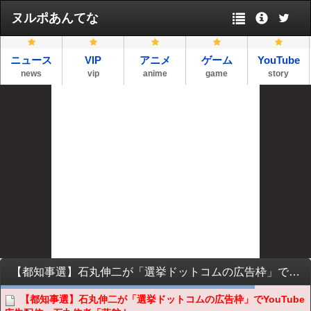
ヌルポあんてな
ニュース
VIP
アニメ
ゲーム
YouTube
news
vip
anime
game
story
【都知事選】石丸伸二が「選挙ドットコムの広告枠」でYouTube広告配信→石丸信者「蓮舫も違反してる」「論点がショボい」「正義マンのせいで候補者がいなくなる」
【都知事選】石丸伸二が「選挙ドットコムの広告枠」でYouTube