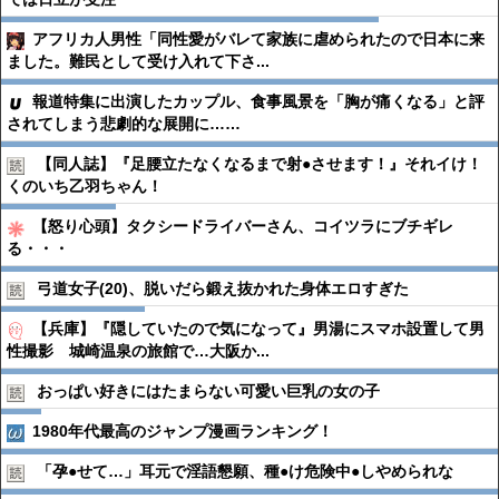
アフリカ人男性「同性愛がバレて家族に虐められたので日本に来
ました。難民として受け入れて下さ...
報道特集に出演したカップル、食事風景を「胸が痛くなる」と評
されてしまう悲劇的な展開に……
【同人誌】『足腰立たなくなるまで射●︎させます！』それイけ！
くのいち乙羽ちゃん！
【怒り心頭】タクシードライバーさん、コイツラにブチギレ
る・・・
弓道女子(20)、脱いだら鍛え抜かれた身体エロすぎた
【兵庫】『隠していたので気になって』男湯にスマホ設置して男
性撮影 城崎温泉の旅館で…大阪か...
おっぱい好きにはたまらない可愛い巨乳の女の子
1980年代最高のジャンプ漫画ランキング！
「孕●︎せて…」耳元で淫語懇願、種●︎け危険中●︎しやめられな