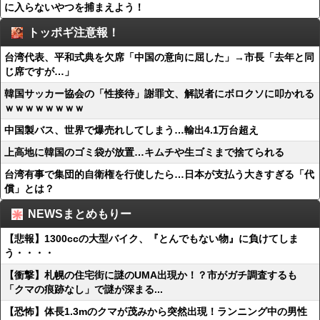
に入らないやつを捕まえよう！
トッポギ注意報！
台湾代表、平和式典を欠席「中国の意向に屈した」→市長「去年と同
じ席ですが…」
韓国サッカー協会の「性接待」謝罪文、解説者にボロクソに叩かれる
ｗｗｗｗｗｗｗｗ
中国製バス、世界で爆売れしてしまう…輸出4.1万台超え
上高地に韓国のゴミ袋が放置…キムチや生ゴミまで捨てられる
台湾有事で集団的自衛権を行使したら…日本が支払う大きすぎる「代
償」とは？
NEWSまとめもりー
【悲報】1300ccの大型バイク、『とんでもない物』に負けてしま
う・・・・
【衝撃】札幌の住宅街に謎のUMA出現か！？市がガチ調査するも
「クマの痕跡なし」で謎が深まる...
【恐怖】体長1.3mのクマが茂みから突然出現！ランニング中の男性