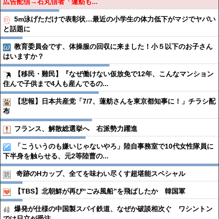
広告配信→石丸信者「蓮舫も...
5m泳げただけで表彰状…最近の小学生の体力低下がマジでヤバい
と話題に
教育委員会です、体操服の回収に来ました！小５以下のお子さん
はいますか？
【移民・難民】『なぜ働けない仮放免で12年、こんなマンション
住んで子供まで4人も産んでるの...
【悲報】日本共産党「7/7、蓮舫さんを東京都知事に！」チラシ配
布
フランス、解散総選挙へ 右派勢力躍進
「こういうのも嫌いじゃないやろ」陸自事務室で10代女性隊員に
下半身を触らせる、元2等陸曹の...
奇跡のHカップ、全てを味わい尽くす超堪能スペシャル
【TBS】北朝鮮が再び“ごみ風船”を飛ばしたか 韓国軍
爆発が仕様の中国製スパイ鉄道、なぜか破談相次ぐ ワシントン
では日立が受注