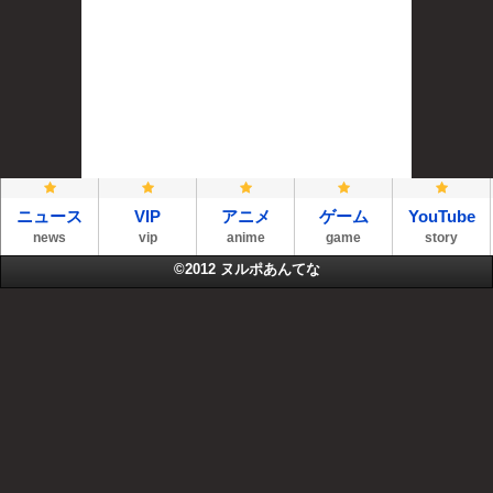
ニュース
VIP
アニメ
ゲーム
YouTube
news
vip
anime
game
story
©2012
ヌルポあんてな