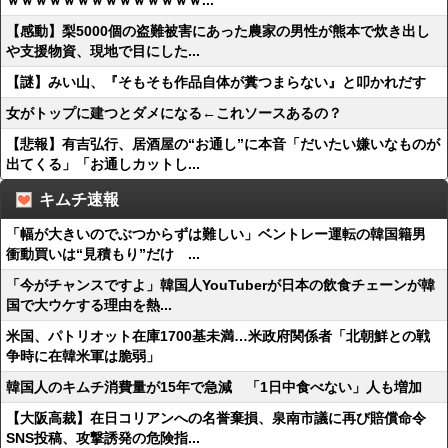
ｗｗｗｗｗｗｗｗｗｗｗｗｗｗ...
【感動】梨5000個の盗難被害にあった農家の男性が熊本で炊き出し
や支援物資、現地で目にした...
【謎】みい山、『そもそも作品自体が糞つまらない』と叩かれだす
女がトップに建つとダメになる←これソースあるの？
【悲報】有吉弘行、居酒屋の“お通し”に本音「だいたい嫌いなものが
出てくる」「お通しカットし...
キムチ速報
「幅が大きいのでぶつからずは難しい」ベントレー運転の韓国籍男
衝動買いは“見積もり”だけ ...
「今がチャンスですよ」韓国人YouTuberが日本の飲食チェーンが韓
国で大ウケする理由を熱...
米国、パトリオット在庫1700基未満…米政府関係者「北朝鮮との戦
争時に在韓米軍は脆弱」
韓国人のキムチ消費量が15年で急減 「1日中食べない」人も増加
【大阪高裁】在日コリアンへの名誉棄損、泉南市議に再び賠償命令
SNS投稿、攻撃誘発の危険指...