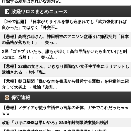
排除する差別はきれいな差別ｗ...
政経ワロスまとめニュース
【ﾈｯﾄで話題】『日本がミサイルを撃ち込まれても「武力強化すれば
良かった」ではなく「外交不...
【悲報】高樹沙耶さん、神田明神のアニソン盆踊りに痛烈批判「日本
の品格が落ちた！」 ← 突っ...
X民「ゴキブリいたら、誰もが叩く！高市早苗がいたら出ていけと叫
ぶのは、当然！」 ← 突っ込...
【悲報】22歳の女さん、いきなり面識ない女子中学生にラリアットし
逮捕される → ﾈｯﾄ「私...
【悲報】朝日新聞「嫌いな本を書店から排斥する運動」を好意的に紹
介して大炎上 → 教諭「差別...
保守速報
【悲報】メディアが使う主語デカ言葉の正体、ガチでこれだったｗｗ
ｗｗ
政府「ガキにSNSは早いやろ」SNS年齢制限法案提出検討