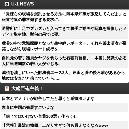
U-1 NEWS
「貴様らの現場を混乱させる方法に熊本県知事が激怒してんだよ」と
報道特集の非常識すぎる要求に...
避難所に土足でズカズカと入ってきて勝手に動画や写真を撮影したメ
ディア取材陣、挙句の果てに要...
猛暑の中で意識朦朧となった生中継レポーター、それを某出演者が爆
笑しながら現場レポート続行を...
自民党の若手議員かヤジを食らった石破前首相、「本当に見識のある
人に当選期数の若い人がやじる...
減税を潰しにいった財務省エース2人、岸田と菅の後ろ盾があるから
地位は安泰だと信じていたら…...
大艦巨砲主義！
日本とアメリカが戦争してたと思うと感慨深いよな
素直に中国の発展すごいよな
「信じてはいけない言葉100選」作ろうぜ
【悲報】最近の物価、上がりすぎて何も買えなくなるwww