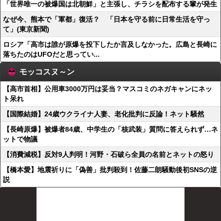
「世界唯一の被爆国は北朝鮮」と主張し、チラシを配布する輩が発生
なぜ今、熊本で「軍都」復活？ 「日本を守る前に日常生活を守っ
て」(東京新聞)
ロシア「高市は誰が原爆を投下したか言及しなかった。広島と長崎に
落ちたのはUFOだと思ってい...
モッコスヌ～ン
【高市首相】公用車3000万円は妥当？マスコミのネガキャンにネッ
ト呆れ
【国際結婚】24歳ウクライナ人妻、老化批判に反論！ネット騒然
【長崎原爆】被爆者84歳、中学生の「核武装」質問に答えられず…ネ
ットで物議
【消費減税】反対9人判明！河野・石破ら全員の名前とネットの怒り
【橋本愛】地震祈りに「偽善」批判殺到！佐藤二朗騒動後初SNSの逆
説