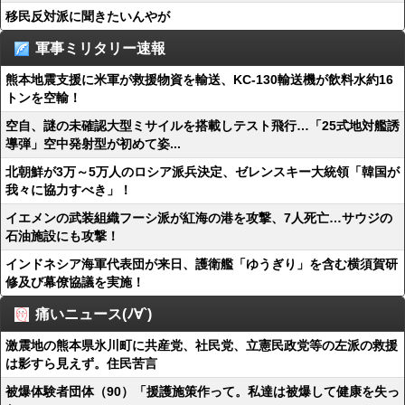
移民反対派に聞きたいんやが
軍事ミリタリー速報
熊本地震支援に米軍が救援物資を輸送、KC-130輸送機が飲料水約16
トンを空輸！
空自、謎の未確認大型ミサイルを搭載しテスト飛行…「25式地対艦誘
導弾」空中発射型が初めて姿...
北朝鮮が3万～5万人のロシア派兵決定、ゼレンスキー大統領「韓国が
我々に協力すべき」！
イエメンの武装組織フーシ派が紅海の港を攻撃、7人死亡…サウジの
石油施設にも攻撃！
インドネシア海軍代表団が来日、護衛艦「ゆうぎり」を含む横須賀研
修及び幕僚協議を実施！
痛いニュース(ﾉ∀`)
激震地の熊本県氷川町に共産党、社民党、立憲民政党等の左派の救援
は影すら見えず。住民苦言
被爆体験者団体（90）「援護施策作って。私達は被爆して健康を失っ