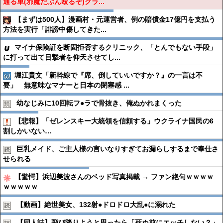
通る車(邪魔だぶん殴るぞ)クラ...
【まずは500人】漫画村・元運営者、例の賠償金17億円を支払う
方法を実行「誹謗中傷してきた...
マイナ保険証を断固拒否するクリニック、「とんでもない手段」
に打って出て目撃者を仰天させてし...
堀江貴文「新幹線で『席、倒していいですか？』の一言は不
要」 無意味なマナーと日本の閉塞感 ...
幼なじみに10回転フ●︎ラで骨抜き、俺ぬかれまくった
【悲報】「ゼレンスキー大統領を信頼する」ウクライナ国民の6
割しかいない…
巨乳メイド、ご主人様の言いなりすぎてお漏らしするまで奉仕さ
せられる
【驚愕】浜辺美波さんのベッド写真掲載 → ファン絶句ｗｗｗｗ
ｗｗｗｗｗ
【動画】絶世美女、132射●︎ドロドロ大乱●︎に溺れた
【同人誌】飛び降りようと思ったら「死ぬ前にエッチしない？」