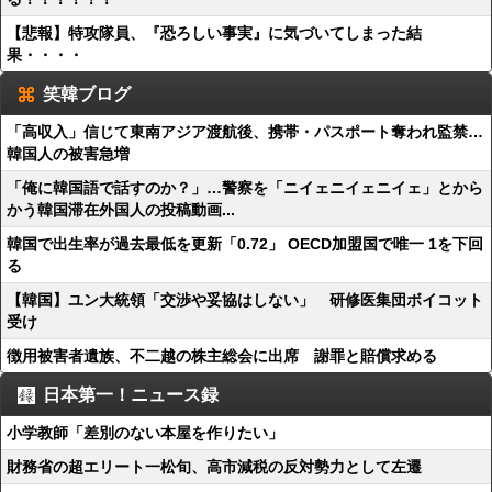
【悲報】特攻隊員、『恐ろしい事実』に気づいてしまった結
果・・・・
笑韓ブログ
「高収入」信じて東南アジア渡航後、携帯・パスポート奪われ監禁…
韓国人の被害急増
「俺に韓国語で話すのか？」…警察を「ニイェニイェニイェ」とから
かう韓国滞在外国人の投稿動画...
韓国で出生率が過去最低を更新「0.72」 OECD加盟国で唯一 1を下回
る
【韓国】ユン大統領「交渉や妥協はしない」 研修医集団ボイコット
受け
徴用被害者遺族、不二越の株主総会に出席 謝罪と賠償求める
日本第一！ニュース録
小学教師「差別のない本屋を作りたい」
財務省の超エリート一松旬、高市減税の反対勢力として左遷