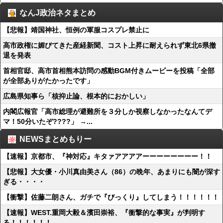
なんJ政治ネタまとめ
【悲報】靖国神社、恒例の軍服コスプレ禁止に
高市政権に媚びてきた産経新聞、コスト上昇に耐えられず東北6県撤
退を発表
首相官邸、高市首相熊本訪問の感動BGM付きムービーを投稿「全部
が全部ありがたかったです」
広島県知事ら「核抑止論、根本的におかしい」
内閣広報官「高市総理が避難所を３分しか視察しなかったなんてデ
マ！50分いたぞ????」 →...
NEWSまとめもりー
【速報】京都市、『神対応』キタァアアアアーーーーーーーー！！
【悲報】大女優・小川真由美さん（86）の晩年、あまりにも闇が深す
ぎる・・・・
【衝撃】佐藤二朗さん、ガチで『びっくり』してしまう！！！！！！
【速報】WEST.重岡大毅＆濱田崇裕、『衝撃的な事実』が判明す
る！！！！！！