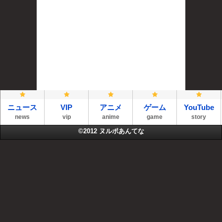
ニュース
VIP
アニメ
ゲーム
YouTube
news
vip
anime
game
story
©2012
ヌルポあんてな