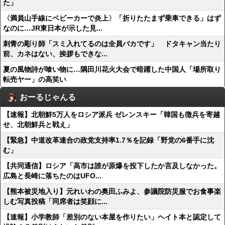
た」
〈満員山手線にベビーカーで炎上〉「折りたたまず乗車できる」はず
なのに…JR東日本が示した見...
刺青の彫り師「スミ入れてるのは全員バカです」 ドタキャン当たり
前、カネはない、挨拶もできな...
夏の風物詩が喰い物に…隅田川花火大会で暗躍した中国人「場所取り
転売ヤー」の高笑い
おーるじゃんる
【速報】北朝鮮5万人をロシア派兵 ゼレンスキー「韓国も徴兵を寄越
せ、北朝鮮兵と戦え」
【緊急】中道改革連合の政党支持率1.7％を記録「野党の6番手に沈
む」
【共同通信】ロシア「高市は誰が原爆を投下したか言及しなかった。
広島と長崎に落ちたのはUFO...
【熊本被災地入り】元れいわの奥田ふみよ、参議院防災服でお食事楽
しむ写真投稿「同席者は笑顔に...
【速報】小学教師「差別のない本屋を作りたい」ヘイト本と認定して