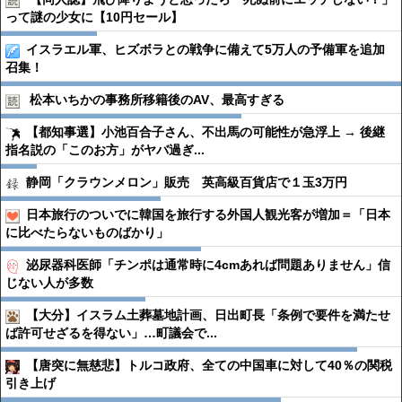
って謎の少女に【10円セール】
イスラエル軍、ヒズボラとの戦争に備えて5万人の予備軍を追加
召集！
松本いちかの事務所移籍後のAV、最高すぎる
【都知事選】小池百合子さん、不出馬の可能性が急浮上 → 後継
指名説の「このお方」がヤバ過ぎ...
静岡「クラウンメロン」販売 英高級百貨店で１玉3万円
日本旅行のついでに韓国を旅行する外国人観光客が増加＝「日本
に比べたらないものばかり」
泌尿器科医師「チンポは通常時に4cmあれば問題ありません」信
じない人が多数
【大分】イスラム土葬墓地計画、日出町長「条例で要件を満たせ
ば許可せざるを得ない」…町議会で...
【唐突に無慈悲】トルコ政府、全ての中国車に対して40％の関税
引き上げ