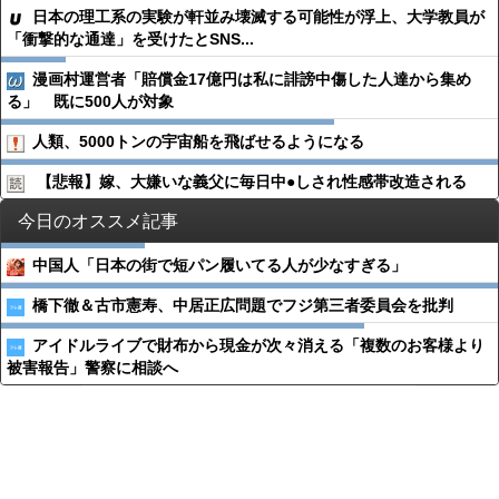
日本の理工系の実験が軒並み壊滅する可能性が浮上、大学教員が
「衝撃的な通達」を受けたとSNS...
漫画村運営者「賠償金17億円は私に誹謗中傷した人達から集め
る」 既に500人が対象
人類、5000トンの宇宙船を飛ばせるようになる
【悲報】嫁、大嫌いな義父に毎日中●︎しされ性感帯改造される
今日のオススメ記事
中国人「日本の街で短パン履いてる人が少なすぎる」
橋下徹＆古市憲寿、中居正広問題でフジ第三者委員会を批判
アイドルライブで財布から現金が次々消える「複数のお客様より
被害報告」警察に相談へ