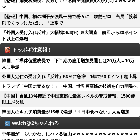
【悲報】消費税減税に反対している自民党議員9人が判明ｗｗｗｗｗ
ｗ
【悲報】中国、橋の欄干が強風一発で粉々に 鉄筋ゼロ 当局「接着
剤でくっつけただけ」「正常で...
「外国人受け入れ反対」大幅増56.3(%) 東大調査 前回から20ポイン
ト以上の爆増
トッポギ注意報！
韓国、半導体偏重成長で…下半期の雇用増加見通しは20万人→10万
人に半減
外国人定住の受け入れ「反対」56％に急増…1年で20ポイント超上昇
トランプ「中国に売るな！」→中国、世界最高峰の技術を自力開発へ
【中国】台風13号接近で中国東部に最高レベルの警戒警報、1500便
以上が欠航
韓国人のキムチ消費量が15年で急減「１日中食べない」人も増加
watch@2ちゃんねる
中年層が「ちいかわ」にハマる理由ｗｗｗｗｗｗｗｗｗｗｗｗｗｗｗ