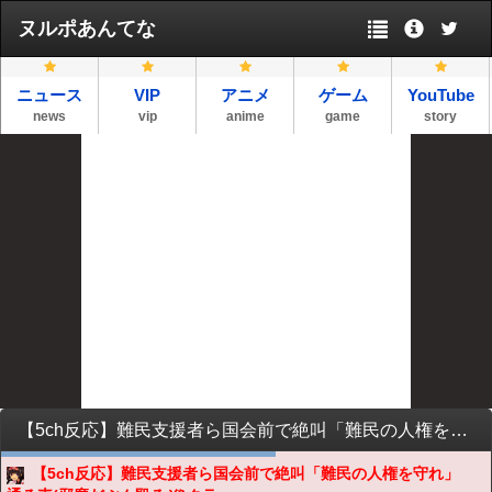
ヌルポあんてな
ニュース
VIP
アニメ
ゲーム
YouTube
news
vip
anime
game
story
【5ch反応】難民支援者ら国会前で絶叫「難民の人権を守れ」 通る車(邪魔だぶん殴るぞ)クラクションして拳を上げる 主催「あれは連帯を示す通行人」
【5ch反応】難民支援者ら国会前で絶叫「難民の人権を守れ」