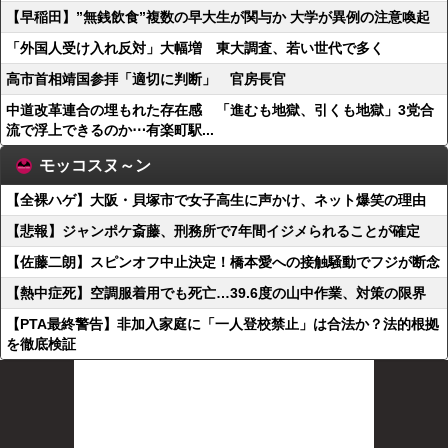
【早稲田】”無銭飲食”複数の早大生が関与か 大学が異例の注意喚起
「外国人受け入れ反対」大幅増 東大調査、若い世代で多く
高市首相靖国参拝「適切に判断」 官房長官
中道改革連合の埋もれた存在感 「進むも地獄、引くも地獄」3党合
流で浮上できるのか⋯有楽町駅...
モッコスヌ～ン
【全裸ハゲ】大阪・貝塚市で女子高生に声かけ、ネット爆笑の理由
【悲報】ジャンポケ斎藤、刑務所で7年間イジメられることが確定
【佐藤二朗】スピンオフ中止決定！橋本愛への接触騒動でフジが断念
【熱中症死】空調服着用でも死亡…39.6度の山中作業、対策の限界
【PTA最終警告】非加入家庭に「一人登校禁止」は合法か？法的根拠
を徹底検証