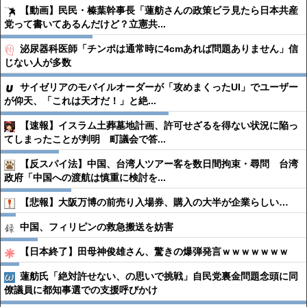
【動画】民民・榛葉幹事長「蓮舫さんの政策ビラ見たら日本共産
党って書いてあるんだけど？立憲共...
泌尿器科医師「チンポは通常時に4cmあれば問題ありません」信
じない人が多数
サイゼリアのモバイルオーダーが「攻めまくったUI」でユーザー
が仰天、「これは天才だ！」と絶...
【速報】イスラム土葬墓地計画、許可せざるを得ない状況に陥っ
てしまったことが判明 町議会で答...
【反スパイ法】中国、台湾人ツアー客を数日間拘束・尋問 台湾
政府「中国への渡航は慎重に検討を...
【悲報】大阪万博の前売り入場券、購入の大半が企業らしい…
中国、フィリピンの救急搬送を妨害
【日本終了】田母神俊雄さん、驚きの爆弾発言ｗｗｗｗｗｗｗ
蓮舫氏「絶対許せない、の思いで挑戦」自民党裏金問題念頭に同
僚議員に都知事選での支援呼びかけ