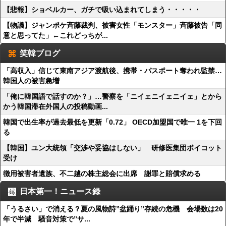
【悲報】ショベルカー、ガチで吸い込まれてしまう・・・・・
【物議】ジャンポケ斉藤裁判、被害女性「モンスター」斉藤被告「同
意と思ってた」←これどっちが...
笑韓ブログ
「高収入」信じて東南アジア渡航後、携帯・パスポート奪われ監禁…
韓国人の被害急増
「俺に韓国語で話すのか？」…警察を「ニイェニイェニイェ」とから
かう韓国滞在外国人の投稿動画...
韓国で出生率が過去最低を更新「0.72」 OECD加盟国で唯一 1を下回
る
【韓国】ユン大統領「交渉や妥協はしない」 研修医集団ボイコット
受け
徴用被害者遺族、不二越の株主総会に出席 謝罪と賠償求める
日本第一！ニュース録
「うるさい」で消える？夏の風物詩”盆踊り”存続の危機 会場数は20
年で半減 騒音対策で”サ...