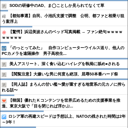
SODの研修中のAD、ま◯ことしか見られてなくて草
【都知事選】自民、小池氏支援で調整 公明、都ファと相乗り狙
う案浮上
【驚愕】浜辺美波さんのベッド写真掲載 → ファン絶句ｗｗｗｗ
ｗｗｗｗｗ
「のっとってみた」 自作コンピューターウイルス送り、他人の
PCカメラを遠隔操作 男子高校生...
美人アスリート、深く食い込むハイレグを執拗に舐め●︎される
【閲覧注意】大嫌いな男に何度も絶頂、屈辱50本番ハード祭
【同人誌】まろんの甘い檻〜愛が重すぎる地雷系の元カノに搾ら
れる話〜
【韓国】優れたＫコンテンツを世界広めるための支援事業を推
進、東京大阪で「目を閉じれば浮かぶ...
ロシア軍の再建スピードは予想以上、NATOの残された時間は2年
～3年！