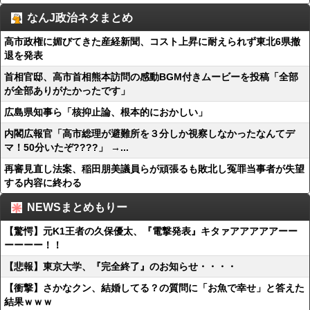
なんJ政治ネタまとめ
高市政権に媚びてきた産経新聞、コスト上昇に耐えられず東北6県撤
退を発表
首相官邸、高市首相熊本訪問の感動BGM付きムービーを投稿「全部
が全部ありがたかったです」
広島県知事ら「核抑止論、根本的におかしい」
内閣広報官「高市総理が避難所を３分しか視察しなかったなんてデ
マ！50分いたぞ????」 →...
再審見直し法案、稲田朋美議員らが頑張るも敗北し冤罪当事者が失望
する内容に終わる
NEWSまとめもりー
【驚愕】元K1王者の久保優太、『電撃発表』キタァアアアアアーー
ーーーー！！
【悲報】東京大学、『完全終了』のお知らせ・・・・
【衝撃】さかなクン、結婚してる？の質問に「お魚で幸せ」と答えた
結果ｗｗｗ