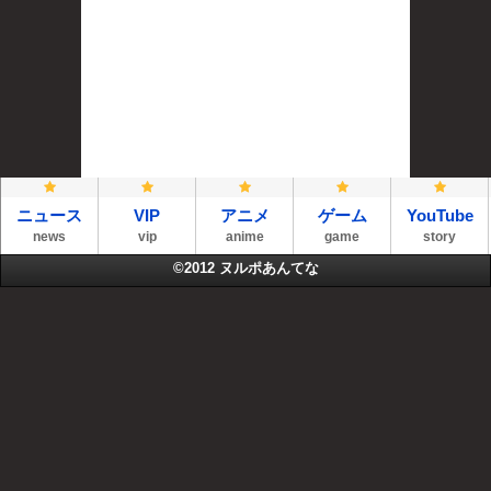
ニュース
VIP
アニメ
ゲーム
YouTube
news
vip
anime
game
story
©2012
ヌルポあんてな