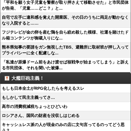
「平和を願う女子児童を警察が取り押さえて移動させた」と市民団体
が告発、「児童……どこ？」と...
自宅で左手に違和感を覚えた開業医、その日のうちに両足が動かなく
なり入院すると……
フジテレビが金の卵を産む鶏を自ら絞め殺した模様、社運を賭けたド
ル箱コンテンツが御蔵入りにな...
熊本県知事の要請をガン無視したTBS、避難所に取材班が押し入って
プライバシーに全く配慮しな...
「私達が原爆ドーム前をあけ渡せば核戦争が始まってしまう」と訴え
る市民団体、それを聞いた被爆...
大艦巨砲主義！
もしも日本全土がRPG化したらを考えるスレ
もしかして民主主義ってさ…
高市の消費税減税ちょっとひどいわ
ロシアさん、国民の財産を没収しはじめる
キャッシュレス派の人が現金のみの店に文句言ってるのってどう思
う？