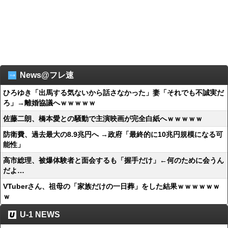
News@フレ速
ひろゆき「出馬する気ないから話さなかった」妻「それでも不誠実だ
ろ」→離婚協議へｗｗｗｗｗ
佐藤二朗、橋本愛との騒動で主演映画が完全白紙へｗｗｗｗｗ
防衛費、過去最大の8.9兆円へ →政府「最終的に10兆円規模になる可
能性」
高市総理、被爆体験者と面会するも「握手だけ」←何のために会うん
だよ…
VTuberさん、祖母の「家族だけの一日葬」をした結果ｗｗｗｗｗｗ
ｗ
U-1 NEWS