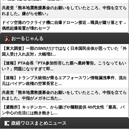
共産党「熊本地震救援募金のお願いをしていたところ、中指を立てら
れました。嫌がらせ酷い」
ドイツ空港のウクライナ機に自爆ドローン接近→職員が蹴り落とす→
偶然起爆装置が壊れセーフ
おーるじゃんる
【東大調査】一部のSNSだけではなく日本国民全体が思っていた「外
国人受け入れ反対」大幅増2...
【速報】PTA会長「PTA参加拒否した親へ最終警告。こうなってもい
い？」問題になりすぎて即...
【速報】トランプ大統領が乗るエアフォースワン情報漏洩事件、流出
元はバイデン政権の空軍長官と...
共産党「熊本地震救援募金のお願いをしていたところ、中指を立てら
れました。中指がメガネに当た...
【避難所】キッチンカー、から揚げや麺類提供 40代女性「最高、パ
ン中心の生活には飽き飽きし...
政経ワロスまとめニュース