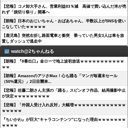
【悲報】コメ卸大手さん、営業利益83％減 高値で買い込んだ米が売
れず「損切り祭り」開幕へ
【朗報】日本のおじいちゃん・おばあちゃん、半数以上がSNSを使い
こなしていたｗｗｗｗｗ
【鹿児島】突然右折し路面電車と衝突 乗っていた男女3人は車を放
置しダッシュで逃走中
watch@2ちゃんねる
【朗報】『8番出口』金ローで地上波初放送ｗｗｗｗｗｗｗｗｗｗｗ
ｗｗ
【朗報】AmazonのアツさMax！心も踊る「マンガ毎週末セール
（50%還元）」2日目襲来...
【悲報】佐藤二朗さん主演の「踊る」スピンオフ作品、結局撮影中止
が決定ｗｗｗｗｗｗｗｗｗ
【悲報】「外国人受け入れ反対」大幅増ｗｗｗｗｗｗｗｗｗｗｗｗｗ
ｗｗｗｗｗ
『ちいかわ』が巨大“キャラコンテンツ”になった理由ｗｗｗｗｗｗｗ
ｗｗｗｗ