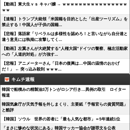
【動画】東大生ｖｓ キャバ嬢 → ｗｗｗｗｗｗｗｗｗｗｗｗｗｗｗｗ
ｗｗ
【速報】トランプ大統領「米国籍を目的とした「出産ツーリズム」を
禁止する！中国人が子供の国籍...
【悲報】落語家「リベラルは多様性を認めろ！と言いながら自分達と
違う意見には執拗に攻撃してく...
【動画】左翼さんが大絶賛する”人権大国”ドイツの警察、極左活動家
への「人道的対処」が力強す...
【悲報】アニメーターさん「日本の復興は…中国の温情のおかげ
だ！」 ← 突っ込み殺到 ｗｗｗ...
キムチ速報
韓国で船積みの精製油3万トンがロシア行き…異例の取引 ロイター
報道
韓国気象庁が天気予報を外しまくり、主要紙「予報官らの資質問題」
と酷評
【韓国】ソウル 世界の若者に「最も人気な都市」＝5年連続1位
「まさに惨めな状況にある」韓国サッカー協会が謝罪文を公表