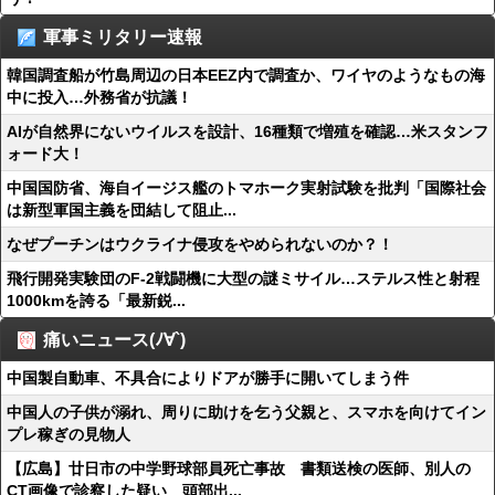
軍事ミリタリー速報
韓国調査船が竹島周辺の日本EEZ内で調査か、ワイヤのようなもの海
中に投入…外務省が抗議！
AIが自然界にないウイルスを設計、16種類で増殖を確認…米スタンフ
ォード大！
中国国防省、海自イージス艦のトマホーク実射試験を批判「国際社会
は新型軍国主義を団結して阻止...
なぜプーチンはウクライナ侵攻をやめられないのか？！
飛行開発実験団のF-2戦闘機に大型の謎ミサイル…ステルス性と射程
1000kmを誇る「最新鋭...
痛いニュース(ﾉ∀`)
中国製自動車、不具合によりドアが勝手に開いてしまう件
中国人の子供が溺れ、周りに助けを乞う父親と、スマホを向けてイン
プレ稼ぎの見物人
【広島】廿日市の中学野球部員死亡事故 書類送検の医師、別人の
CT画像で診察した疑い 頭部出...