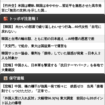
【竹外交】米国は曖昧､韓国は冷ややか…習近平を激怒させた高市発
言に｢無言の支持｣を示した国...
トッポギ注意報！
【韓国】 向かいの部屋で繰り返しわいせつ行為…40代女性「自宅に
戻れない」
韓国と台湾の輸出額、ともに初の日本超え →AI特需の恩恵で差
「天安門」で処分、東大は国益第一で運営を
韓国サッカー協会、審判を「接待」していた疑惑が発覚 →日本人２
人も対象か
【悲報】中国さん、日本軍を撃退する「抗日テーマパーク」を各地で
大量建設
保守速報
【悲報】中国、橋の欄干が強風一発で粉々に 鉄筋ゼロ 当局「接着
剤でくっつけただけ」「正常で...
「外国人受け入れ反対」大幅増56.3(%) 東大調査 前回から20ポイン
ト以上の爆増