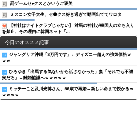
罰ゲームセ●︎クスとかいうご褒美
ミスコン女子大生、セ⚫️クス好き過ぎて動画出ててワロタ
【神社はナイトクラブじゃない】 対馬の神社が韓国人の立ち入り
を禁止、その理由に韓国ネット「...
今日のオススメ記事
ジャングリア沖縄「3万円です」←ディズニー超えの強気価格ｗ
ｗｗ
ひろゆき「出馬する気ないから話さなかった」妻「それでも不誠
実だろ」→離婚協議へｗｗｗｗｗ
ミッチーこと及川光博さん、56歳で再婚→新しい命まで授かるｗ
ｗｗｗｗ