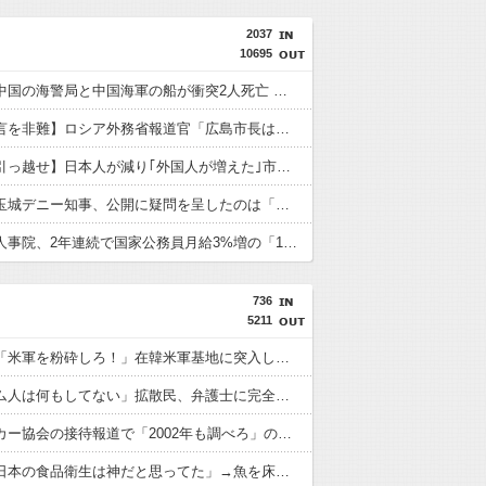
2037
10695
【速報】中国の海警局と中国海軍の船が衝突2人死亡 南シナ海でフィリピン船を追跡中
【平和宣言を非難】ロシア外務省報道官「広島市長は『偽りの呪文』繰り返している」
【急いで引っ越せ】日本人が減り｢外国人が増えた｣市区町村ランキングｷﾀ━━!
沖縄県の玉城デニー知事、公開に疑問を呈したのは「報道機関による公開ではなく、公開タイミングなどに対するものだった」とよくわからない説明
【速報】人事院、2年連続で国家公務員月給3%増の「1万5056円」引き上げ勧告 2年で6%超え
736
5211
【悲報】「米軍を粉砕しろ！」在韓米軍基地に突入した韓国学生、即逮捕
「ベトナム人は何もしてない」拡散民、弁護士に完全論破されるｗｗｗｗｗｗｗ
韓国サッカー協会の接待報道で「2002年も調べろ」の声続出ｗｗｗ
中国人「日本の食品衛生は神だと思ってた」→魚を床に落として洗って陳列するのを見て幻滅