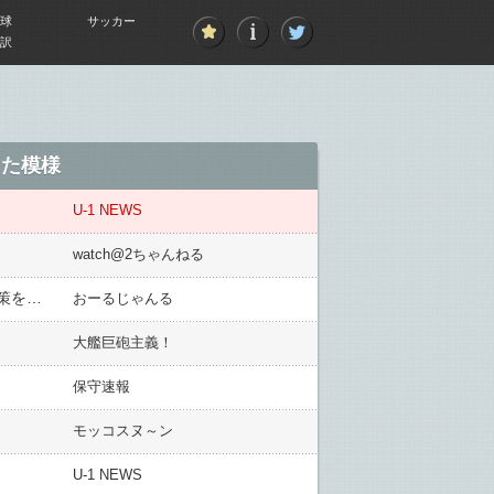
球
サッカー
訳
した模様
U-1 NEWS
watch@2ちゃんねる
【速報】出生率が最低の1.20で林官房長官「危機的状況にあり少子化対策は待ったなしの瀬戸際」前例ない対策を強調
おーるじゃんる
大艦巨砲主義！
保守速報
モッコスヌ～ン
U-1 NEWS