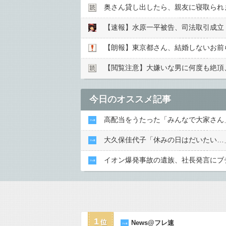
奥さん貸し出したら、親友に寝取られ
【速報】水原一平被告、司法取引成立「
【朗報】東京都さん、結婚しないお前
【閲覧注意】大嫌いな男に何度も絶頂
今日のオススメ記事
高配当をうたった「みんなで大家さん」
大久保佳代子「休みの日はだいたい…
イオン爆発事故の遺族、社長発言にブ
1
News@フレ速