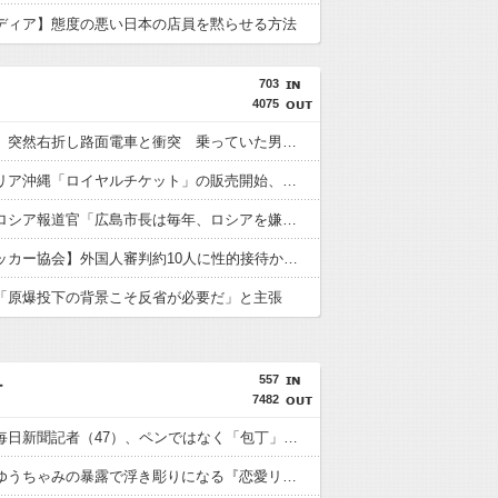
ディア】態度の悪い日本の店員を黙らせる方法
703
4075
【鹿児島】突然右折し路面電車と衝突 乗っていた男女3人は車を放置しダッシュで逃走中
ジャングリア沖縄「ロイヤルチケット」の販売開始、大人29,700円にｗｗｗｗｗｗｗｗｗ
【悲報】ロシア報道官「広島市長は毎年、ロシアを嫌悪する『偽りの呪文』を繰り返し、日本人をゾンビ化させている」と主張
【韓国サッカー協会】外国人審判約10人に性的接待か 計1496回、約2億ウォン（約2200万円）
「原爆投下の背景こそ反省が必要だ」と主張
557
ー
7482
【戦慄】毎日新聞記者（47）、ペンではなく「包丁」を握ってしまった結果・・・・・
【悲報】ゆうちゃみの暴露で浮き彫りになる『恋愛リアリティー番組』の裏側がヤバイ・・・・・