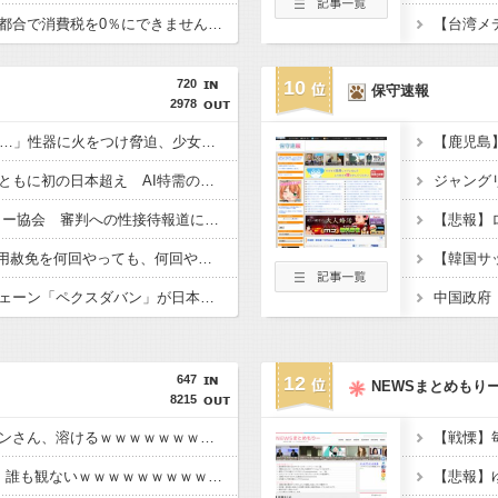
【悲報】財務省「レジ都合で消費税を0％にできません！」 → X民「指定ゴミ袋を買ってレシート見たら消費税はゼロになるんだけど？」ｗｗｗｗｗｗｗｗｗｗｗｗｗｗ
【台湾メ
720
10
保守速報
2978
「14歳の少年に挿入を…」性器に火をつけ脅迫、少女達はモップで…657人が死亡した韓国“最悪の人権侵害”のおぞましすぎる実態
韓国と台湾の輸出額、ともに初の日本超え AI特需の恩恵で差 26年上期
【東スポ】 韓国サッカー協会 審判への性接待報道にＳＮＳ紛糾「徹底追及」「２００２年はどうなの？」
【Money1】 韓国「信用赦免を何回やっても、何回やっても」⇒ 257万人赦免したのに60万人がまた延滞者に転落！
韓国の人気コーヒーチェーン「ペクスダバン」が日本初上陸！東京・新橋に1号店オープン
中国政府
647
12
NEWSまとめもり
8215
【画像】日本のライオンさん、溶けるｗｗｗｗｗｗｗｗｗｗｗｗｗｗ
【悲報】Jリーグさん、誰も観ないｗｗｗｗｗｗｗｗｗｗｗｗｗｗｗｗｗ