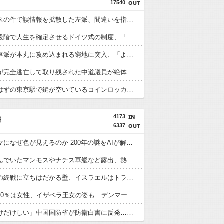
17540
防弾ガラスの件で誤情報を拡散した左派、間違いを指摘されても頑として認めなかった結果……
小学生の段階で人生を確定させるドイツ式の制度、「バカを振い落せるから合理的だ」と自惚れていた結果……
反斎藤知事派が本丸に攻め込まれる窮地に突入、「ようやく反撃のターンやね」と手際の良さに感心する人が続出中
某週刊誌が完全逃亡して取り残された中道議員が絶体絶命の窮地、「今度は宏池会に矛先を向けたか……」と節操の無さに呆れる人が続出
激混みのはずの東京駅で鍵が空いているコインロッカーが散見、「ラッキー」と思って中を確認してみると……
4173
報
6337
白黒のコマになぜ色が見えるのか 200年の謎をAIが解明！
川底に沈んでいたマンモスやナチス軍艦など露出、熱波でドナウ川が歴史的渇水！
アメリカの終戦に立ちはだかる壁、イスラエルはトランプ和平案に「同意せず」！
徴集兵の20％は女性、イザベラ王女の姿も…デンマークが新たな兵役制度開始！
「盗人たけだけしい」中国国防省が防衛白書に反発…日本の新型軍国主義と批判！