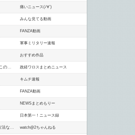
痛いニュース(ﾉ∀`)
みんな見てる動画
FANZA動画
軍事ミリタリー速報
おすすめ作品
フィフィさん「この国に不満があって、この国が嫌いなら来なきゃいいだけ、そんな当たり前のことをいうとこの国ではヘイト扱い、おかしいよね…」
政経ワロスまとめニュース
キムチ速報
FANZA動画
NEWSまとめもりー
日本第一！ニュース録
「セクシー田中さん」日テレ報告書、元ドラマPコメント「これで怖がっちゃいけない。安全にドラマを作る方法なんてない」に漫画家が異論
watch@2ちゃんねる