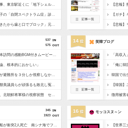
【衝撃】小池百合子知事、東京駅近くに「地下シェルター」整備を正式表明ｗｗｗｗｗｗｗｗｗ
【悲報】
【悲報】倉持由香、息子の「自閉スペクトラム症」診断にショックで涙… 見逃していた乳幼児期のサインとは？
【悲報】「舌を入れてきたから歯と口でブロック」元ジャンポケ斉藤の不同意性交公判
537
14
笑韓ブログ
575
首相官邸、高市首相熊本訪問の感動BGM付きムービーを投稿「全部が全部ありがたかったです」
論、根本的におかしい」
内閣広報官「高市総理が避難所を３分しか視察しなかったなんてデマ！50分いたぞ????」 →しかし事実上の視察は数分で正解
再審見直し法案、稲田朋美議員らが頑張るも敗北し冤罪当事者が失望する内容に終わる
高市総理の避難所訪問、北朝鮮将軍様の視察状態 セッティグされた場所に登場し 「ここは快適で至れり尽くせり、日本人で良かった」と賛美を受ける しかし他の避難所では…
345
16
モッコスヌ～ン
1923
中国の海警局と海軍の船が衝突2人死亡 南シナ海でフィリピン船を追跡中、公表までに1年