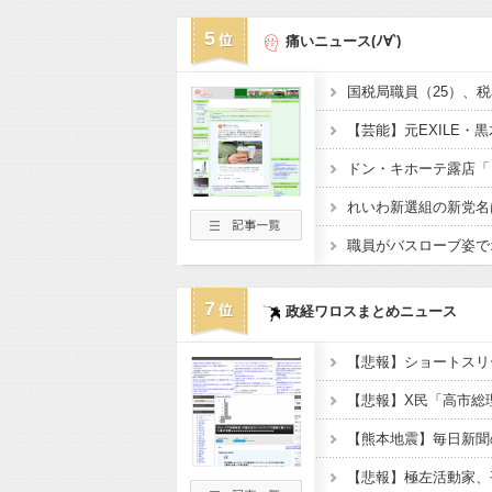
5
痛いニュース(ﾉ∀`)
7
政経ワロスまとめニュース