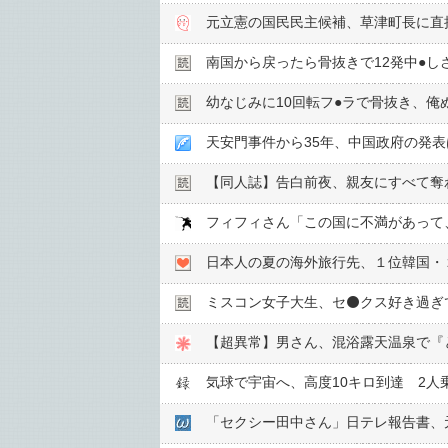
元立憲の国民民主候補、草津町長に直
南国から戻ったら骨抜きで12発中●︎し
幼なじみに10回転フ●︎ラで骨抜き、
天安門事件から35年、中国政府の発表
【同人誌】告白前夜、親友にすべて奪
日本人の夏の海外旅行先、１位韓国・
ミスコン女子大生、セ⚫️クス好き過
【超異常】男さん、混浴露天温泉で『
気球で宇宙へ、高度10キロ到達 2人