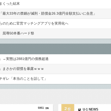
まくった結末
最大33年の禁錮が減刑・賠償金26.3億円全額支払いに合意」
らのために官営マッチングアプリを実用化へ
、屈辱50本番ハード祭
→実態は2881億円の債務超過
」まさかの習慣を暴露ｗｗｗ
チギレ「本当のことを話して」
5951
2
U-1 NEWS