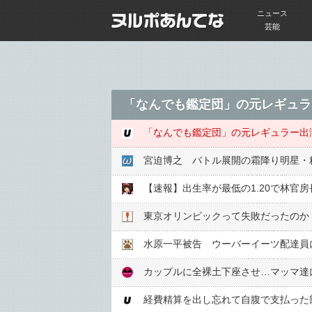
ニュース
芸能
「なんでも鑑定団」の元レギュラ
「なんでも鑑定団」の元レギュラー出
宮迫博之 バトル展開の霜降り明星・
東京オリンピックって失敗だったのか
水原一平被告 ウーバーイーツ配達員
カップルに全裸土下座させ…マッマ達
経費精算を出し忘れて自腹で支払った