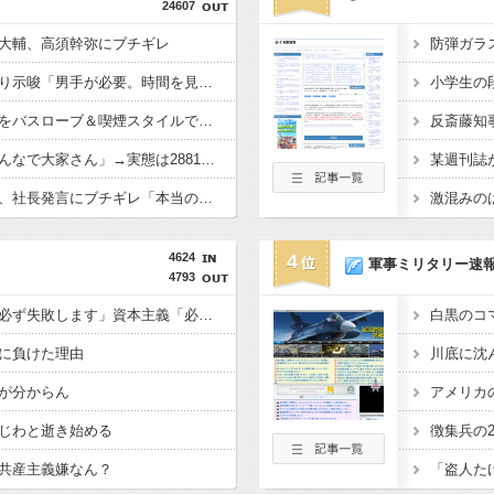
24607
大輔、高須幹弥にブチギレ
滝沢秀明社長、熊本入り示唆「男手が必要。時間を見つけて行きたい」
秋田県職員さん、会見をバスローブ＆喫煙スタイルで対応してしまい大炎上ｗ
高配当をうたった「みんなで大家さん」→実態は2881億円の債務超過
イオン爆発事故の遺族、社長発言にブチギレ「本当のことを話して」
4624
4
軍事ミリタリー速
4793
共産主義、社会主義「必ず失敗します」資本主義「必ず少子化します」
に負けた理由
が分からん
じわと逝き始める
共産主義嫌なん？