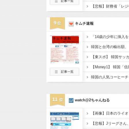
9
キムチ速報
11
watch@2ちゃんねる