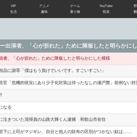
VIP
アニメ
ゲーム
YouTube
野
生活
趣味
乗り物
投資
翻
ー出演者、「心が折れた」ために降板したと明らかに
演者、「心が折れた」ために降板したと明らかにした模様
粗品に謝罪「僕はもう負けでいいです。すごいすごい」
？
になる
に泣きついた清掃員の山路大輝くん逮捕 和歌山市在住
部下に上司がマジギレ、自分と他人の財布の区別がつかない奴は……