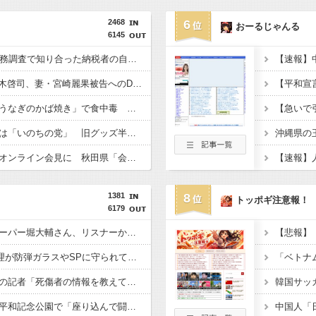
2468
6
おーるじゃんる
6145
国税局職員（25）、税務調査で知り合った納税者の自宅に出入りしお小遣い1億5000万円頂戴するwww
【芸能】元EXILE・黒木啓司、妻・宮崎麗果被告へのDV事案で逮捕されていた 宮崎は全身打撲、頭部裂傷及び打撲、頸部損傷の怪我
ドン・キホーテ露店「うなぎのかば焼き」で食中毒 男女14人が発熱や腹痛など訴え…サルモネラ属の菌検出
れいわ新選組の新党名は「いのちの党」 旧グッズ半額で販売 どうなる秘書給与疑惑
職員がバスローブ姿でオンライン会見に 秋田県「会見の対応に問題があった」
1381
8
トッポギ注意報！
6179
【悲報】ショートスリーパー堀大輔さん、リスナーから「寝たほうがいい！」と言われてガチギレし炎上 → 高須幹也医師の医学的アドバイスに激昂 ｗｗｗｗｗｗｗｗｗ
【悲報】X民「高市総理が防弾ガラスやSPに守られてながら平和式典でスピーチして「広島から出て行け！と何度も叫ばれるような人！」 ← 突っ込み殺到 ………
【熊本地震】毎日新聞の記者「死傷者の情報を教えて！」 → 企業「個人情報は控えます！」 → 記「年代は？特定につながらないでしょ？教えてよ？教えてよ？」
【悲報】極左活動家、平和記念公園で「座り込んで闘う！」と意気込むも… → 警察に完全排除されてしまう ………