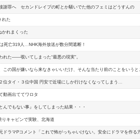
接謝罪へ セカンドレイプの町とか騒いでた他のフェミはどうすんの
された
俺ぬかれまくった
は死亡319人…NHK海外放送が数分間遮断！
われた――覗いてしまった“最悪の現実”。
２位タイ・３位中国 円安で近場にしか行けなくなってしまう…
ぎて動画出ててワロタ
とんでもない事』をしてしまった結果・・・
乗りキャビンで実験、北海道