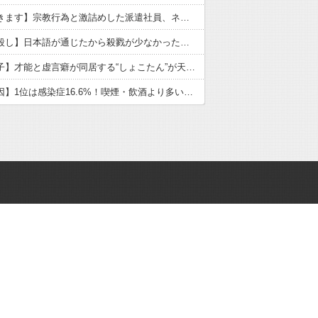
【いただきます】宗教行為と激詰めした派遣社員、ネットで大炎上
【戦国皆殺し】日本語が通じたから殺戮が少なかった？歴史の真実
【中川翔子】才能と虚言癖が同居する“しょこたん”が天下を取れなかった理由
【がん原因】1位は感染症16.6%！喫煙・飲酒より多い衝撃の真実