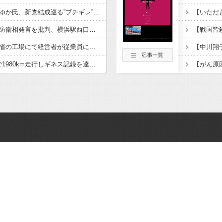
ひろゆき氏の妻・西村ゆか氏、新党結成巡る”ブチギレ”投稿を謝罪「配慮に欠けた行動でした」 夫婦で投稿
「小泉やめろ」核巡る防衛相発言を批判、横浜駅西口で市民ら #高市小泉麻生めちゃくちゃじゃんニュースdeプロテスト
経済崩壊の中国・広東省の工場にて経営者が従業員に半年以上給料未払いした挙句高飛び。工場は空っぽに
日産e-power、無給油で1980km走行しギネス記録を達成、無駄な発電や送電ロスなくEVよりエコを証明