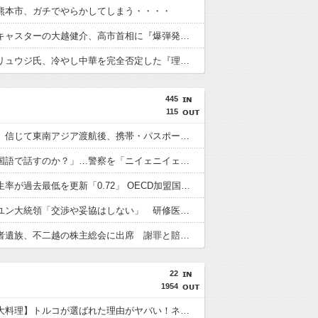
熊本市、ガチでやらかしてしまう・・・・
【ガチ】キャスターの大越健介、高市首相に『爆弾発言』をしてしまう！！！！！
【悲報】リュウジ氏、冷やし中華を完全否定した『理由』、ガチでヤバイ・・・・・・
445
115
「高収入」信じて東南アジア渡航後、携帯・パスポート奪われ監禁…韓国人の被害急増
「俺に韓国語で話すのか？」…警察を「ニイェニイェニイェ」とからかう韓国滞在外国人の投稿動画が物議
韓国で出生率が過去最低を更新「0.72」 OECD加盟国で唯一 1を下回る
【韓国】ユン大統領「交渉や妥協はしない」 研修医集団ボイコット受け
徴用被害者遺族、不二越の株主総会に出席 謝罪と賠償求める
22
1954
【世界三大料理】トルコが選ばれた理由がヤバい！ネット民が激論した結果